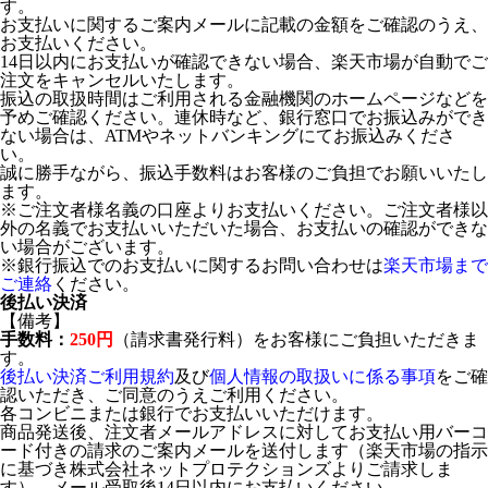
す。
お支払いに関するご案内メールに記載の金額をご確認のうえ、
お支払いください。
14日以内にお支払いが確認できない場合、楽天市場が自動でご
注文をキャンセルいたします。
振込の取扱時間はご利用される金融機関のホームページなどを
予めご確認ください。連休時など、銀行窓口でお振込みができ
ない場合は、ATMやネットバンキングにてお振込みくださ
い。
誠に勝手ながら、振込手数料はお客様のご負担でお願いいたし
ます。
※ご注文者様名義の口座よりお支払いください。ご注文者様以
外の名義でお支払いいただいた場合、お支払いの確認ができな
い場合がございます。
※銀行振込でのお支払いに関するお問い合わせは
楽天市場まで
ご連絡
ください。
後払い決済
【備考】
手数料：
250円
（請求書発行料）をお客様にご負担いただきま
す。
後払い決済ご利用規約
及び
個人情報の取扱いに係る事項
をご確
認いただき、ご同意のうえご利用ください。
各コンビニまたは銀行でお支払いいただけます。
商品発送後、注文者メールアドレスに対してお支払い用バーコ
ード付きの請求のご案内メールを送付します（楽天市場の指示
に基づき株式会社ネットプロテクションズよりご請求しま
す）。メール受取後14日以内にお支払いください。