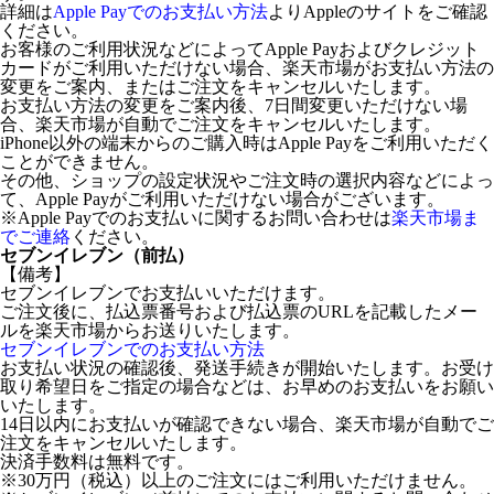
詳細は
Apple Payでのお支払い方法
よりAppleのサイトをご確認
ください。
お客様のご利用状況などによってApple Payおよびクレジット
カードがご利用いただけない場合、楽天市場がお支払い方法の
変更をご案内、またはご注文をキャンセルいたします。
お支払い方法の変更をご案内後、7日間変更いただけない場
合、楽天市場が自動でご注文をキャンセルいたします。
iPhone以外の端末からのご購入時はApple Payをご利用いただく
ことができません。
その他、ショップの設定状況やご注文時の選択内容などによっ
て、Apple Payがご利用いただけない場合がございます。
※Apple Payでのお支払いに関するお問い合わせは
楽天市場ま
でご連絡
ください。
セブンイレブン（前払）
【備考】
セブンイレブンでお支払いいただけます。
ご注文後に、払込票番号および払込票のURLを記載したメー
ルを楽天市場からお送りいたします。
セブンイレブンでのお支払い方法
お支払い状況の確認後、発送手続きが開始いたします。お受け
取り希望日をご指定の場合などは、お早めのお支払いをお願い
いたします。
14日以内にお支払いが確認できない場合、楽天市場が自動でご
注文をキャンセルいたします。
決済手数料は無料です。
※30万円（税込）以上のご注文にはご利用いただけません。