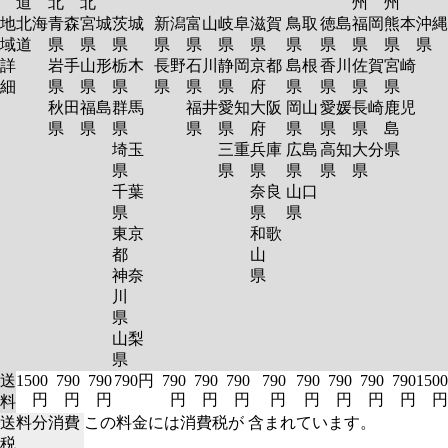
道
北
北
州
州
地
北海
青森
宮城
茨城
新潟
富山
岐阜
滋賀
鳥取
徳島
福岡
熊本
沖縄
域
道
県
県
県
県
県
県
県
県
県
県
県
県
詳
岩手
山形
栃木
長野
石川
静岡
京都
島根
香川
佐賀
宮崎
細
県
県
県
県
県
県
府
県
県
県
県
秋田
福島
群馬
福井
愛知
大阪
岡山
愛媛
長崎
鹿児
県
県
県
県
県
府
県
県
県
島
埼玉
三重
兵庫
広島
高知
大分
県
県
県
県
県
県
県
千葉
奈良
山口
県
県
県
東京
和歌
都
山
神奈
県
川
県
山梨
県
送
1500
790
790
790円
790
790
790
790
790
790
790
790
1500
円
円
円
円
円
円
円
円
円
円
円
円
料
送料分消費
この料金には消費税が 含まれています。
税