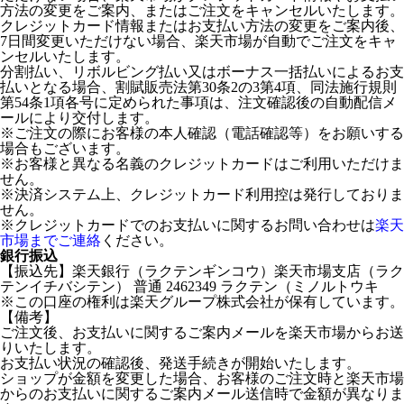
方法の変更をご案内、またはご注文をキャンセルいたします。
クレジットカード情報またはお支払い方法の変更をご案内後、
7日間変更いただけない場合、楽天市場が自動でご注文をキャ
ンセルいたします。
分割払い、リボルビング払い又はボーナス一括払いによるお支
払いとなる場合、割賦販売法第30条2の3第4項、同法施行規則
第54条1項各号に定められた事項は、注文確認後の自動配信メ
ールにより交付します。
※ご注文の際にお客様の本人確認（電話確認等）をお願いする
場合もございます。
※お客様と異なる名義のクレジットカードはご利用いただけま
せん。
※決済システム上、クレジットカード利用控は発行しておりま
せん。
※クレジットカードでのお支払いに関するお問い合わせは
楽天
市場までご連絡
ください。
銀行振込
【振込先】楽天銀行（ラクテンギンコウ）楽天市場支店（ラク
テンイチバシテン） 普通 2462349 ラクテン（ミノルトウキ
※この口座の権利は楽天グループ株式会社が保有しています。
【備考】
ご注文後、お支払いに関するご案内メールを楽天市場からお送
りいたします。
お支払い状況の確認後、発送手続きが開始いたします。
ショップが金額を変更した場合、お客様のご注文時と楽天市場
からのお支払いに関するご案内メール送信時で金額が異なりま