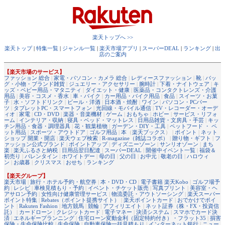
楽天トップへ >>
楽天トップ
|
特集一覧
|
ジャンル一覧
|
楽天市場アプリ
|
スーパーDEAL
|
ランキング
|
出
店のご案内
【楽天市場のサービス】
ファッション 総合
|
家電・パソコン・カメラ 総合
|
レディースファッション
|
靴
|
バッ
グ・小物・ブランド雑貨
|
ジュエリー・アクセサリー
|
腕時計
|
下着・ナイトウェア
|
キ
ッズ・ベビー用品・マタニティ
|
ダイエット・健康
|
医薬品・コンタクトレンズ・介護
用品
|
美容・コスメ・香水
|
車・バイク
|
カー用品・バイク用品
|
食品
|
スイーツ・お菓
子
|
水・ソフトドリンク
|
ビール・洋酒
|
日本酒・焼酎
|
ワイン
|
パソコン・PCパー
ツ
|
タブレットPC・スマートフォン
|
光回線・モバイル通信
|
TV・レコーダー・オーデ
ィオ
|
家電
|
CD・DVD
|
楽器・音楽機材
|
ゲーム
|
おもちゃ
|
ホビー
|
サービス・リフォ
ーム
|
インテリア・収納
|
寝具・ベッド・マットレス
|
日用品雑貨・文房具・手芸
|
キッ
チン用品・食器・調理器具
|
花・観葉植物
|
ガーデン・DIY・工具
|
ペットフード ・ ペ
ット用品
|
スポーツ・アウトドア
|
ゴルフ用品
|
本
（
楽天ブックス
） |
ポイント
|
ネット
ショップ 開業・開店
|
楽天ウェブ検索
|
R-magazine（雑誌コラボ）
|
贈り物・ギフト
|
フ
ァッション公式ブランド
|
ポイントアップ
|
ディズニーゾーン
|
サンリオゾーン
|
まち
楽
|
楽天ふるさと納税
|
日用品翌日配達
|
スーパーDEAL
|
開催中イベント一覧
|
福袋＆
初売り
|
バレンタイン
|
ホワイトデー
|
母の日
|
父の日
|
お中元
|
敬老の日
|
ハロウィ
ン
|
お歳暮
|
クリスマス
|
おせち
|
ランキング
【楽天グループ】
楽天市場
|
旅行・ホテル予約・航空券
|
本・DVD・CD
|
電子書籍 楽天Kobo
|
ゴルフ場予
約
|
レシピ
|
車検見積もり・予約
|
イベント・チケット販売
|
写真プリント
|
美容室・ヘ
アサロン予約
|
女性向け健康管理サービス
|
物流委託・アウトソーシング
|
楽天スーパー
ポイント特集
|
Rebates（ポイント提携サイト）
|
楽天ポイントカード
|
おでかけでポイ
ント
|
Rakuten Fashion
|
地方競馬
|
競輪
|
アフィリエイト
|
ネット証券（株・FX・投資信
託）
|
カードローン
|
クレジットカード
|
電子マネー
|
決済システム
|
スマホでカード決
済
|
エネルギープランニング
|
住宅ローン変動金利（固定特約付き）・フラット35
|
損害
保険・生命保険比較
|
生命保険
|
自動車保険一括見積もり
|
インターネット銀行
|
ニュー