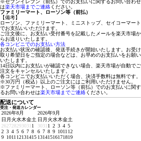
※セブンイレブン（前払）でのお支払いに関するお問い合わせ
は
楽天市場までご連絡
ください。
ファミリーマート、ローソン等（前払）
【備考】
ローソン、ファミリーマート、ミニストップ、セイコーマート
でお支払いいただけます。
ご注文後に、お支払い受付番号を記載したメールを楽天市場か
らお送りいたします。
各コンビニでのお支払い方法
お支払い状況の確認後、発送手続きが開始いたします。お受け
取り希望日をご指定の場合などは、お早めのお支払いをお願い
いたします。
14日以内にお支払いが確認できない場合、楽天市場が自動でご
注文をキャンセルいたします。
各コンビニでお支払いいただく場合、決済手数料は無料です。
※30万円（税込）以上のご注文にはご利用いただけません。
※ファミリーマート、ローソン等（前払）でのお支払いに関す
るお問い合わせは
楽天市場までご連絡
ください。
配送について
受注・発送カレンダー
2026年8月
2026年9月
日
月
火
水
木
金
土
日
月
火
水
木
金
土
26
27
28
29
30
31
1
30
31
1
2
3
4
5
2
3
4
5
6
7
8
6
7
8
9
10
11
12
9
10
11
12
13
14
15
13
14
15
16
17
18
19