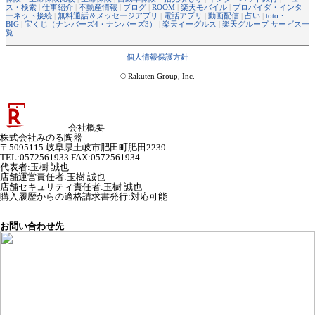
ス・検索
|
仕事紹介
|
不動産情報
|
ブログ
|
ROOM
|
楽天モバイル
|
プロバイダ・インタ
ーネット接続
|
無料通話＆メッセージアプリ
|
電話アプリ
|
動画配信
|
占い
|
toto・
BIG
|
宝くじ（ナンバーズ4・ナンバーズ3）
|
楽天イーグルス
|
楽天グループ サービス一
覧
個人情報保護方針
© Rakuten Group, Inc.
会社概要
株式会社みのる陶器
〒5095115 岐阜県土岐市肥田町肥田2239
TEL:0572561933 FAX:0572561934
代表者
:
玉樹 誠也
店舗運営責任者
:
玉樹 誠也
店舗セキュリティ責任者
:
玉樹 誠也
購入履歴からの適格請求書発行:対応可能
お問い合わせ先