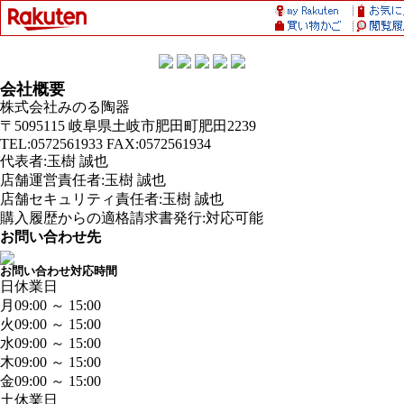
会社概要
株式会社みのる陶器
〒5095115 岐阜県土岐市肥田町肥田2239
TEL:0572561933 FAX:0572561934
代表者:玉樹 誠也
店舗運営責任者:玉樹 誠也
店舗セキュリティ責任者:玉樹 誠也
購入履歴からの適格請求書発行:対応可能
お問い合わせ先
お問い合わせ対応時間
日
休業日
月
09:00 ～ 15:00
火
09:00 ～ 15:00
水
09:00 ～ 15:00
木
09:00 ～ 15:00
金
09:00 ～ 15:00
土
休業日