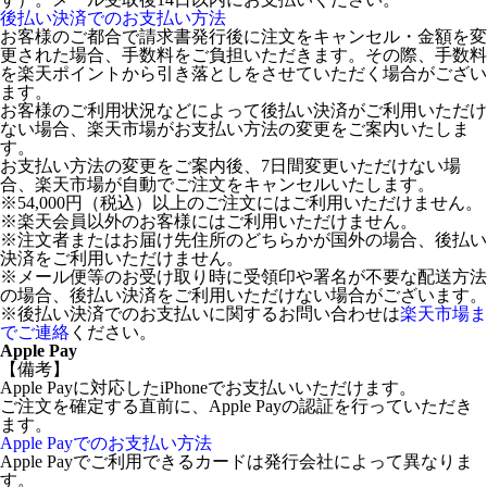
後払い決済でのお支払い方法
お客様のご都合で請求書発行後に注文をキャンセル・金額を変
更された場合、手数料をご負担いただきます。その際、手数料
を楽天ポイントから引き落としをさせていただく場合がござい
ます。
お客様のご利用状況などによって後払い決済がご利用いただけ
ない場合、楽天市場がお支払い方法の変更をご案内いたしま
す。
お支払い方法の変更をご案内後、7日間変更いただけない場
合、楽天市場が自動でご注文をキャンセルいたします。
※54,000円（税込）以上のご注文にはご利用いただけません。
※楽天会員以外のお客様にはご利用いただけません。
※注文者またはお届け先住所のどちらかが国外の場合、後払い
決済をご利用いただけません。
※メール便等のお受け取り時に受領印や署名が不要な配送方法
の場合、後払い決済をご利用いただけない場合がございます。
※後払い決済でのお支払いに関するお問い合わせは
楽天市場ま
でご連絡
ください。
Apple Pay
【備考】
Apple Payに対応したiPhoneでお支払いいただけます。
ご注文を確定する直前に、Apple Payの認証を行っていただき
ます。
Apple Payでのお支払い方法
Apple Payでご利用できるカードは発行会社によって異なりま
す。