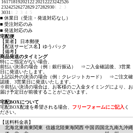
16
17
18
19
20
21
22
20
21
22
23
24
25
26
23
24
25
26
27
28
29
27
28
29
30
1
2
3
30
31
1
2
3
4
5
■
休業日（受注・発送対応なし）
■
受注対応のみ
■
発送対応のみ
宅配便
【業者】 日本郵便
【配送サービス名】ゆうパック
【備考】
商品発送のタイミング
特にご指定がない場合、
前払い決済の場合（例：銀行振込） ⇒ご入金確認後、3営業
日に発送いたします。
上記以外の決済の場合（例：クレジットカード） ⇒ご注文確
認後、3営業日に発送いたします。
※前払い決済の場合は、お客様のご入金タイミングにより、お
届け予定日が前後することがございます。
宅配BOXについて
宅配BOX配達を希望される場合、
フリーフォームにご記入
く
ださい。
【送料料金表】
北海
北東
南東
関東
信越
北陸
東海
関西
中国
四国
北九
南九
沖縄