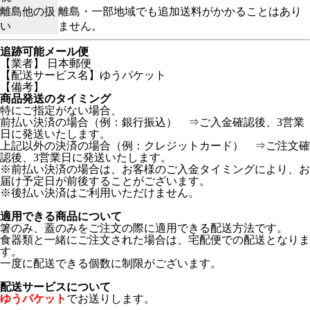
離島他の扱
離島・一部地域でも追加送料がかかることはあり
い
ません。
追跡可能メール便
【業者】 日本郵便
【配送サービス名】ゆうパケット
【備考】
商品発送のタイミング
特にご指定がない場合、
前払い決済の場合（例：銀行振込） ⇒ご入金確認後、3営業
日に発送いたします。
上記以外の決済の場合（例：クレジットカード） ⇒ご注文確
認後、3営業日に発送いたします。
※前払い決済の場合は、お客様のご入金タイミングにより、お
届け予定日が前後することがございます。
※後払い決済はご利用いただけません。
適用できる商品について
箸のみ、蓋のみをご注文の際に適用できる配送方法です。
食器類と一緒にご注文された場合は、宅配便での配送となりま
す。
一度に配送できる個数に制限がございます。
配送サービスについて
ゆうパケット
でお送りします。