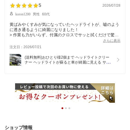
洗車 コーティング
5
2026/07/28
koron1200
男性
60代
黄ばみやくすみが気になっていたヘッドライトが、嘘のよう
に透き通るように綺麗になりました！
> 作業も力がいらず、付属のクロスでサッと拭くだけで驚く
ほど透明感が復活します。市販のクリーナーを色々試してき
さらに表示
ましたが、これが一番効果を実感できました。この価格でこ
注文日：2026/07/21
の仕上がりは文句なしです。『もっと早く使えばよかった』
と思える大満足の買い物でした！
(送料無料)おひとり様2個まで ヘッドライトクリー
ナー ヘッドライトが蘇ると車が綺麗に見える サン
プルライト 25g タオル付き 撥水 カーコーティング 
洗車 コーティング セルフ洗車 手洗い ワックス ラ
イト 黄ばみ 曇り くすみ 除去 タオル 車検 業務用
ショップ情報