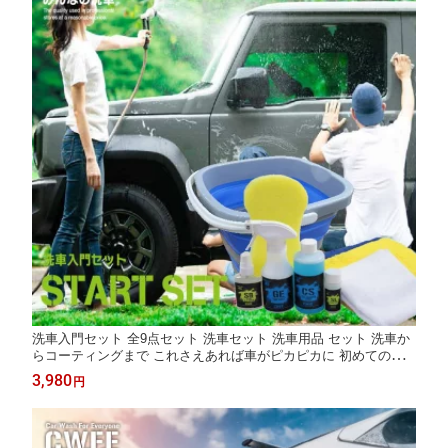
洗車入門セット 全9点セット 洗車セット 洗車用品 セット 洗車か
らコーティングまで これさえあれば車がピカピカに 初めての洗
車の方に最適 折りたたみバケツ 車 撥水 洗車 初心者 タオル スポ
3,980
円
ンジ ガラス コーティング シャンプー スプレー ヘッドライトクリ
ーナー ワックス