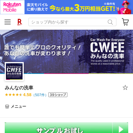
みんなの洗車
4.58
（
507
件）
メニュー