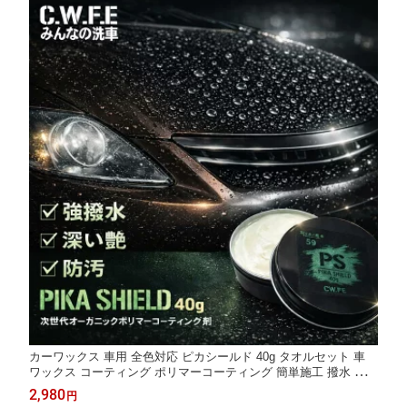
カーワックス 車用 全色対応 ピカシールド 40g タオルセット 車
ワックス コーティング ポリマーコーティング 簡単施工 撥水 艶出
し 洗車用品 洗車グッズ 洗車セット マイクロファイバークロス 黄
2,980
円
砂 汚れ防止 静電防止