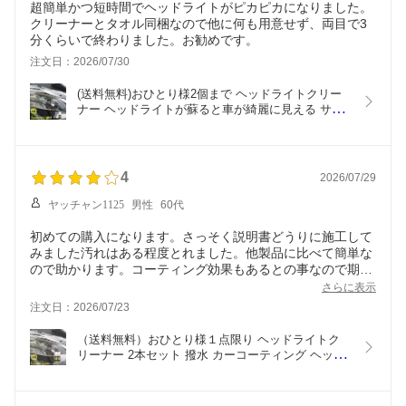
超簡単かつ短時間でヘッドライトがピカピカになりました。
クリーナーとタオル同梱なので他に何も用意せず、両目で3
分くらいで終わりました。お勧めです。
注文日：2026/07/30
(送料無料)おひとり様2個まで ヘッドライトクリー
ナー ヘッドライトが蘇ると車が綺麗に見える サン
プルライト 25g タオル付き 撥水 カーコーティング 
洗車 コーティング セルフ洗車 手洗い ワックス ラ
イト 黄ばみ 曇り くすみ 除去 タオル 車検 業務用
4
2026/07/29
ヤッチャン1125
男性
60代
初めての購入になります。さっそく説明書どうりに施工して
みました汚れはある程度とれました。他製品に比べて簡単な
ので助かります。コーティング効果もあるとの事なので期待
してます。後はどのくらい間もつかですね!
さらに表示
注文日：2026/07/23
（送料無料）おひとり様１点限り ヘッドライトク
リーナー 2本セット 撥水 カーコーティング ヘッド
ライトが蘇ると車が綺麗に見える サンプルライト 
25ｇ タオル付き 驚きの効果をお試しください 手洗
い ワックス ライト 黄ばみ 曇り くすみ 除去 タオル 