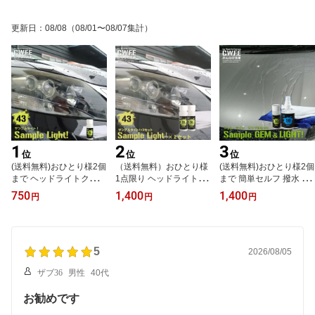
更新日
：
08/08
（08/01〜08/07集計）
1
2
3
位
位
位
(送料無料)おひとり様2個
（送料無料）おひとり様
(送料無料)おひとり様2個
まで ヘッドライトクリー
1点限り ヘッドライトク
まで 簡単セルフ 撥水 カ
ナー ヘッドライトが蘇る
リーナー 2本セット 撥水
ーコーティング 洗車 コ
750
1,400
1,400
円
円
円
と車が綺麗に見える サン
カーコーティング ヘッド
ーティング コーティング
プルライト 25g タオル付
ライトが蘇ると車が綺麗
剤 カーコーティング剤
き 撥水 カーコーティン
に見える サンプルライト
ヘッドライトクリーナー
グ 洗車 コーティング セ
25g タオル付き 驚きの効
サンプル ジェム GEM ラ
ルフ洗車 手洗い ワック
5
果をお試しください 手洗
イトセット 普通車約1台
2026/08/05
ス ライト 黄ばみ 曇り く
い ワックス ライト 黄ば
分 洗車用品 洗車セット
ザブ36
男性
40代
すみ 除去 タオル 車検 業
み 曇り くすみ 除去 タオ
手洗い ワックス タオル
務用
ル 洗車 コーティング
クロス ガラスコーティン
お勧めです
グ