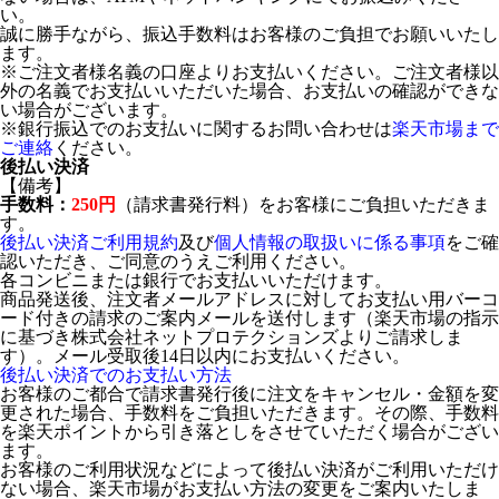
い。
誠に勝手ながら、振込手数料はお客様のご負担でお願いいたし
ます。
※ご注文者様名義の口座よりお支払いください。ご注文者様以
外の名義でお支払いいただいた場合、お支払いの確認ができな
い場合がございます。
※銀行振込でのお支払いに関するお問い合わせは
楽天市場まで
ご連絡
ください。
後払い決済
【備考】
手数料：
250円
（請求書発行料）をお客様にご負担いただきま
す。
後払い決済ご利用規約
及び
個人情報の取扱いに係る事項
をご確
認いただき、ご同意のうえご利用ください。
各コンビニまたは銀行でお支払いいただけます。
商品発送後、注文者メールアドレスに対してお支払い用バーコ
ード付きの請求のご案内メールを送付します（楽天市場の指示
に基づき株式会社ネットプロテクションズよりご請求しま
す）。メール受取後14日以内にお支払いください。
後払い決済でのお支払い方法
お客様のご都合で請求書発行後に注文をキャンセル・金額を変
更された場合、手数料をご負担いただきます。その際、手数料
を楽天ポイントから引き落としをさせていただく場合がござい
ます。
お客様のご利用状況などによって後払い決済がご利用いただけ
ない場合、楽天市場がお支払い方法の変更をご案内いたしま