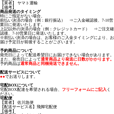
【業者】 ヤマト運輸
【備考】
商品発送のタイミング
特にご指定がない場合、
前払い決済の場合（例：銀行振込） ⇒ご入金確認後、7-10営
業日に発送いたします。
上記以外の決済の場合（例：クレジットカード） ⇒ご注文確
認後、7-10営業日に発送いたします。
※前払い決済の場合は、お客様のご入金タイミングにより、お
届け予定日が前後することがございます。
予約商品について
発売日によって配送希望日にお届けできない場合があります。
また、発売日によって
通常商品より発送に日数がかかります。
予約商品は
通常商品と同梱発送できません。
配送サービスについて
●●
でお送りします。
宅配BOXについて
宅配BOX配達を希望される場合、
フリーフォームにご記入
く
ださい。
宅配便
【業者】 佐川急便
【配送サービス名】飛脚宅配便
【備考】