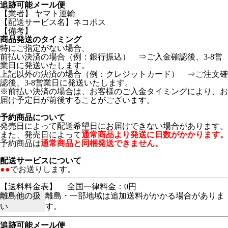
追跡可能メール便
【業者】 ヤマト運輸
【配送サービス名】ネコポス
【備考】
商品発送のタイミング
特にご指定がない場合、
前払い決済の場合（例：銀行振込） ⇒ご入金確認後、3-8営
業日に発送いたします。
上記以外の決済の場合（例：クレジットカード） ⇒ご注文確
認後、3-8営業日に発送いたします。
※前払い決済の場合は、お客様のご入金タイミングにより、お
届け予定日が前後することがございます。
予約商品について
発売日によって配送希望日にお届けできない場合があります。
また、発売日によって
通常商品より発送に日数がかかります。
予約商品は
通常商品と同梱発送できません。
配送サービスについて
●●
でお送りします。
【送料料金表】
全国一律料金：0円
離島他の扱
離島・一部地域は追加送料がかかる場合がありま
い
す。
追跡可能メール便