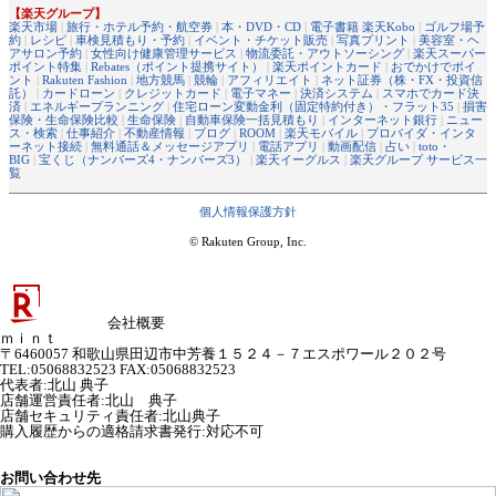
【楽天グループ】
楽天市場
|
旅行・ホテル予約・航空券
|
本・DVD・CD
|
電子書籍 楽天Kobo
|
ゴルフ場予
約
|
レシピ
|
車検見積もり・予約
|
イベント・チケット販売
|
写真プリント
|
美容室・ヘ
アサロン予約
|
女性向け健康管理サービス
|
物流委託・アウトソーシング
|
楽天スーパー
ポイント特集
|
Rebates（ポイント提携サイト）
|
楽天ポイントカード
|
おでかけでポイ
ント
|
Rakuten Fashion
|
地方競馬
|
競輪
|
アフィリエイト
|
ネット証券（株・FX・投資信
託）
|
カードローン
|
クレジットカード
|
電子マネー
|
決済システム
|
スマホでカード決
済
|
エネルギープランニング
|
住宅ローン変動金利（固定特約付き）・フラット35
|
損害
保険・生命保険比較
|
生命保険
|
自動車保険一括見積もり
|
インターネット銀行
|
ニュー
ス・検索
|
仕事紹介
|
不動産情報
|
ブログ
|
ROOM
|
楽天モバイル
|
プロバイダ・インタ
ーネット接続
|
無料通話＆メッセージアプリ
|
電話アプリ
|
動画配信
|
占い
|
toto・
BIG
|
宝くじ（ナンバーズ4・ナンバーズ3）
|
楽天イーグルス
|
楽天グループ サービス一
覧
個人情報保護方針
© Rakuten Group, Inc.
会社概要
ｍｉｎｔ
〒6460057 和歌山県田辺市中芳養１５２４－７エスポワール２０２号
TEL:05068832523 FAX:05068832523
代表者
:
北山 典子
店舗運営責任者
:
北山 典子
店舗セキュリティ責任者
:
北山典子
購入履歴からの適格請求書発行:対応不可
お問い合わせ先