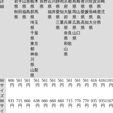
詳
岩手
山形
栃木
長野
石川
静岡
京都
島根
香川
佐賀
宮崎
細
県
県
県
県
県
県
府
県
県
県
県
秋田
福島
群馬
福井
愛知
大阪
岡山
愛媛
長崎
鹿児
県
県
県
県
県
府
県
県
県
島
埼玉
三重
兵庫
広島
高知
大分
県
県
県
県
県
県
県
千葉
奈良
山口
県
県
県
東京
和歌
都
山
神奈
県
川
県
山梨
県
60
606
561
561
561
561
561
561
561
561
561
616
616
1101
サ
円
円
円
円
円
円
円
円
円
円
円
円
円
イ
ズ
80
935
715
660
638
660
660
660
715
770
770
935
935
1167
サ
円
円
円
円
円
円
円
円
円
円
円
円
円
イ