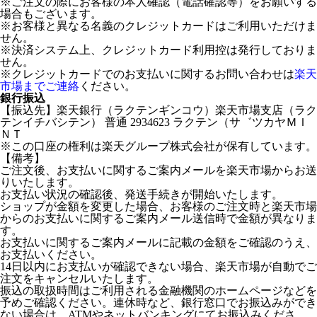
※ご注文の際にお客様の本人確認（電話確認等）をお願いする
場合もございます。
※お客様と異なる名義のクレジットカードはご利用いただけま
せん。
※決済システム上、クレジットカード利用控は発行しておりま
せん。
※クレジットカードでのお支払いに関するお問い合わせは
楽天
市場までご連絡
ください。
銀行振込
【振込先】楽天銀行（ラクテンギンコウ）楽天市場支店（ラク
テンイチバシテン） 普通 2934623 ラクテン（サ゛ツカヤＭＩ
ＮＴ
※この口座の権利は楽天グループ株式会社が保有しています。
【備考】
ご注文後、お支払いに関するご案内メールを楽天市場からお送
りいたします。
お支払い状況の確認後、発送手続きが開始いたします。
ショップが金額を変更した場合、お客様のご注文時と楽天市場
からのお支払いに関するご案内メール送信時で金額が異なりま
す。
お支払いに関するご案内メールに記載の金額をご確認のうえ、
お支払いください。
14日以内にお支払いが確認できない場合、楽天市場が自動でご
注文をキャンセルいたします。
振込の取扱時間はご利用される金融機関のホームページなどを
予めご確認ください。連休時など、銀行窓口でお振込みができ
ない場合は、ATMやネットバンキングにてお振込みくださ