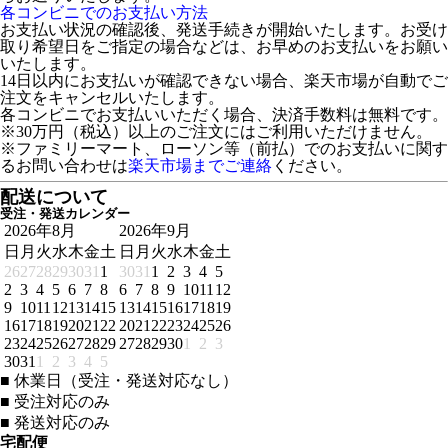
各コンビニでのお支払い方法
お支払い状況の確認後、発送手続きが開始いたします。お受け
取り希望日をご指定の場合などは、お早めのお支払いをお願い
いたします。
14日以内にお支払いが確認できない場合、楽天市場が自動でご
注文をキャンセルいたします。
各コンビニでお支払いいただく場合、決済手数料は無料です。
※30万円（税込）以上のご注文にはご利用いただけません。
※ファミリーマート、ローソン等（前払）でのお支払いに関す
るお問い合わせは
楽天市場までご連絡
ください。
配送について
受注・発送カレンダー
2026年8月
2026年9月
日
月
火
水
木
金
土
日
月
火
水
木
金
土
26
27
28
29
30
31
1
30
31
1
2
3
4
5
2
3
4
5
6
7
8
6
7
8
9
10
11
12
9
10
11
12
13
14
15
13
14
15
16
17
18
19
16
17
18
19
20
21
22
20
21
22
23
24
25
26
23
24
25
26
27
28
29
27
28
29
30
1
2
3
30
31
1
2
3
4
5
■
休業日（受注・発送対応なし）
■
受注対応のみ
■
発送対応のみ
宅配便