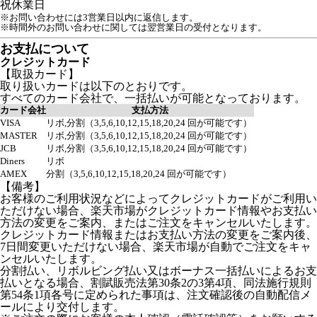
祝
休業日
※お問い合わせには3営業日以内に返信します。
※時間外のお問い合わせに関しては翌営業日の受付となります。
お支払について
クレジットカード
【取扱カード】
取り扱いカードは以下のとおりです。
すべてのカード会社で、一括払いが可能となっております。
カード会社
支払方法
VISA
リボ,分割（3,5,6,10,12,15,18,20,24 回が可能です）
MASTER
リボ,分割（3,5,6,10,12,15,18,20,24 回が可能です）
JCB
リボ,分割（3,5,6,10,12,15,18,20,24 回が可能です）
Diners
リボ
AMEX
分割（3,5,6,10,12,15,18,20,24 回が可能です）
【備考】
お客様のご利用状況などによってクレジットカードがご利用い
ただけない場合、楽天市場がクレジットカード情報やお支払い
方法の変更をご案内、またはご注文をキャンセルいたします。
クレジットカード情報またはお支払い方法の変更をご案内後、
7日間変更いただけない場合、楽天市場が自動でご注文をキャ
ンセルいたします。
分割払い、リボルビング払い又はボーナス一括払いによるお支
払いとなる場合、割賦販売法第30条2の3第4項、同法施行規則
第54条1項各号に定められた事項は、注文確認後の自動配信メ
ールにより交付します。