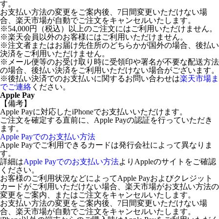
す。
お支払い方法の変更をご案内後、7日間変更いただけない場
合、楽天市場が自動でご注文をキャンセルいたします。
※54,000円（税込）以上のご注文にはご利用いただけません。
※楽天会員以外のお客様にはご利用いただけません。
※注文者またはお届け先住所のどちらかが国外の場合、後払い
決済をご利用いただけません。
※メール便等のお受け取り時に受領印や署名が不要な配送方法
の場合、後払い決済をご利用いただけない場合がございます。
※後払い決済でのお支払いに関するお問い合わせは
楽天市場ま
でご連絡
ください。
Apple Pay
【備考】
Apple Payに対応したiPhoneでお支払いいただけます。
ご注文を確定する直前に、Apple Payの認証を行っていただき
ます。
Apple Payでのお支払い方法
Apple Payでご利用できるカードは発行会社によって異なりま
す。
詳細は
Apple Payでのお支払い方法
よりAppleのサイトをご確認
ください。
お客様のご利用状況などによってApple Payおよびクレジット
カードがご利用いただけない場合、楽天市場がお支払い方法の
変更をご案内、またはご注文をキャンセルいたします。
お支払い方法の変更をご案内後、7日間変更いただけない場
合、楽天市場が自動でご注文をキャンセルいたします。