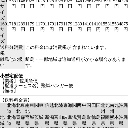
140
1553
1146
1025
1025
1025
1025
1025
1146
1256
1256
1399
1399
4226
サ
円
円
円
円
円
円
円
円
円
円
円
円
円
イ
ズ
160
1718
1289
1179
1179
1179
1179
1179
1289
1410
1410
1553
1553
4875
サ
円
円
円
円
円
円
円
円
円
円
円
円
円
イ
ズ
送料分消費
この料金には消費税が 含まれています。
税
離島他の扱
離島・一部地域は追加送料がかかる場合がありま
い
す。
小型宅配便
【業者】 佐川急便
【配送サービス名】飛脚ハンガー便
【備考】
【送料料金表】
北海
北東
南東
関東
信越
北陸
東海
関西
中国
四国
北九
南九
沖縄
道
北
北
州
州
地
北海
青森
宮城
茨城
新潟
富山
岐阜
滋賀
鳥取
徳島
福岡
熊本
沖縄
域
道
県
県
県
県
県
県
県
県
県
県
県
県