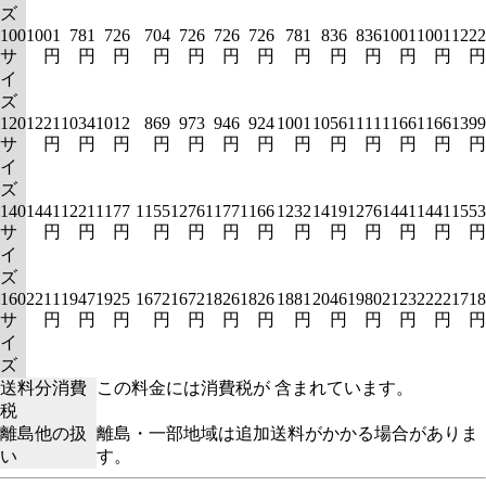
ズ
100
1001
781
726
704
726
726
726
781
836
836
1001
1001
1222
サ
円
円
円
円
円
円
円
円
円
円
円
円
円
イ
ズ
120
1221
1034
1012
869
973
946
924
1001
1056
1111
1166
1166
1399
サ
円
円
円
円
円
円
円
円
円
円
円
円
円
イ
ズ
140
1441
1221
1177
1155
1276
1177
1166
1232
1419
1276
1441
1441
1553
サ
円
円
円
円
円
円
円
円
円
円
円
円
円
イ
ズ
160
2211
1947
1925
1672
1672
1826
1826
1881
2046
1980
2123
2222
1718
サ
円
円
円
円
円
円
円
円
円
円
円
円
円
イ
ズ
送料分消費
この料金には消費税が 含まれています。
税
離島他の扱
離島・一部地域は追加送料がかかる場合がありま
い
す。