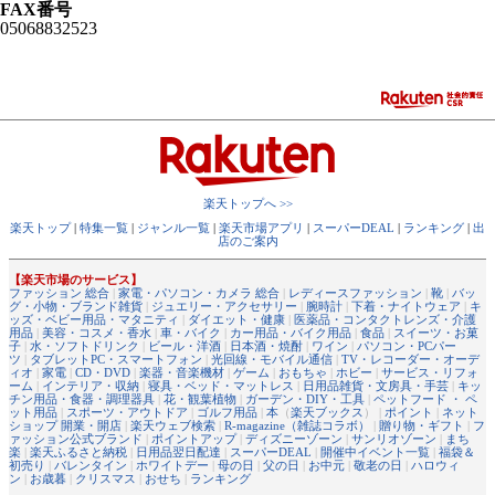
FAX番号
05068832523
楽天トップへ >>
楽天トップ
|
特集一覧
|
ジャンル一覧
|
楽天市場アプリ
|
スーパーDEAL
|
ランキング
|
出
店のご案内
【楽天市場のサービス】
ファッション 総合
|
家電・パソコン・カメラ 総合
|
レディースファッション
|
靴
|
バッ
グ・小物・ブランド雑貨
|
ジュエリー・アクセサリー
|
腕時計
|
下着・ナイトウェア
|
キ
ッズ・ベビー用品・マタニティ
|
ダイエット・健康
|
医薬品・コンタクトレンズ・介護
用品
|
美容・コスメ・香水
|
車・バイク
|
カー用品・バイク用品
|
食品
|
スイーツ・お菓
子
|
水・ソフトドリンク
|
ビール・洋酒
|
日本酒・焼酎
|
ワイン
|
パソコン・PCパー
ツ
|
タブレットPC・スマートフォン
|
光回線・モバイル通信
|
TV・レコーダー・オーデ
ィオ
|
家電
|
CD・DVD
|
楽器・音楽機材
|
ゲーム
|
おもちゃ
|
ホビー
|
サービス・リフォ
ーム
|
インテリア・収納
|
寝具・ベッド・マットレス
|
日用品雑貨・文房具・手芸
|
キッ
チン用品・食器・調理器具
|
花・観葉植物
|
ガーデン・DIY・工具
|
ペットフード ・ ペ
ット用品
|
スポーツ・アウトドア
|
ゴルフ用品
|
本
（
楽天ブックス
） |
ポイント
|
ネット
ショップ 開業・開店
|
楽天ウェブ検索
|
R-magazine（雑誌コラボ）
|
贈り物・ギフト
|
フ
ァッション公式ブランド
|
ポイントアップ
|
ディズニーゾーン
|
サンリオゾーン
|
まち
楽
|
楽天ふるさと納税
|
日用品翌日配達
|
スーパーDEAL
|
開催中イベント一覧
|
福袋＆
初売り
|
バレンタイン
|
ホワイトデー
|
母の日
|
父の日
|
お中元
|
敬老の日
|
ハロウィ
ン
|
お歳暮
|
クリスマス
|
おせち
|
ランキング