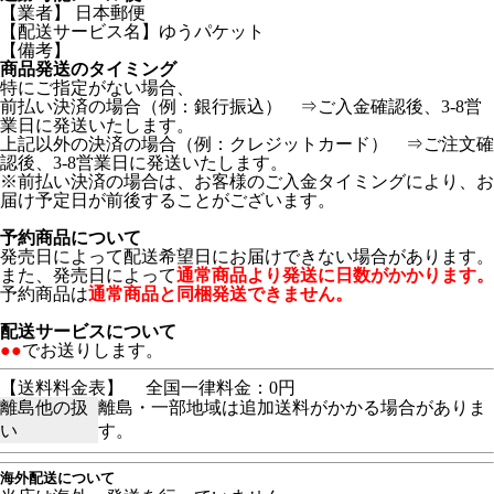
【業者】 日本郵便
【配送サービス名】ゆうパケット
【備考】
商品発送のタイミング
特にご指定がない場合、
前払い決済の場合（例：銀行振込） ⇒ご入金確認後、3-8営
業日に発送いたします。
上記以外の決済の場合（例：クレジットカード） ⇒ご注文確
認後、3-8営業日に発送いたします。
※前払い決済の場合は、お客様のご入金タイミングにより、お
届け予定日が前後することがございます。
予約商品について
発売日によって配送希望日にお届けできない場合があります。
また、発売日によって
通常商品より発送に日数がかかります。
予約商品は
通常商品と同梱発送できません。
配送サービスについて
●●
でお送りします。
【送料料金表】
全国一律料金：0円
離島他の扱
離島・一部地域は追加送料がかかる場合がありま
い
す。
海外配送について