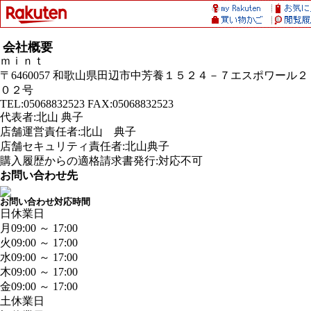
会社概要
ｍｉｎｔ
〒6460057 和歌山県田辺市中芳養１５２４－７エスポワール２
０２号
TEL:05068832523 FAX:05068832523
代表者:北山 典子
店舗運営責任者:北山 典子
店舗セキュリティ責任者:北山典子
購入履歴からの適格請求書発行:対応不可
お問い合わせ先
お問い合わせ対応時間
日
休業日
月
09:00 ～ 17:00
火
09:00 ～ 17:00
水
09:00 ～ 17:00
木
09:00 ～ 17:00
金
09:00 ～ 17:00
土
休業日