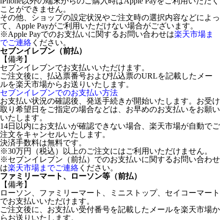
iPhone以外の端末からのご購入時はApple Payをご利用いただく
ことができません。
その他、ショップの設定状況やご注文時の選択内容などによっ
て、Apple Payがご利用いただけない場合がございます。
※Apple Payでのお支払いに関するお問い合わせは
楽天市場ま
でご連絡
ください。
セブンイレブン（前払）
【備考】
セブンイレブンでお支払いいただけます。
ご注文後に、払込票番号および払込票のURLを記載したメー
ルを楽天市場からお送りいたします。
セブンイレブンでのお支払い方法
お支払い状況の確認後、発送手続きが開始いたします。お受け
取り希望日をご指定の場合などは、お早めのお支払いをお願い
いたします。
14日以内にお支払いが確認できない場合、楽天市場が自動でご
注文をキャンセルいたします。
決済手数料は無料です。
※30万円（税込）以上のご注文にはご利用いただけません。
※セブンイレブン（前払）でのお支払いに関するお問い合わせ
は
楽天市場までご連絡
ください。
ファミリーマート、ローソン等（前払）
【備考】
ローソン、ファミリーマート、ミニストップ、セイコーマート
でお支払いいただけます。
ご注文後に、お支払い受付番号を記載したメールを楽天市場か
らお送りいたします。