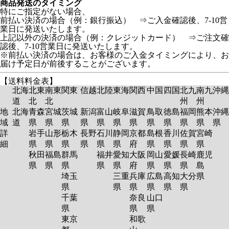
商品発送のタイミング
特にご指定がない場合、
前払い決済の場合（例：銀行振込） ⇒ご入金確認後、7-10営
業日に発送いたします。
上記以外の決済の場合（例：クレジットカード） ⇒ご注文確
認後、7-10営業日に発送いたします。
※前払い決済の場合は、お客様のご入金タイミングにより、お
届け予定日が前後することがございます。
【送料料金表】
北海
北東
南東
関東
信越
北陸
東海
関西
中国
四国
北九
南九
沖縄
道
北
北
州
州
地
北海
青森
宮城
茨城
新潟
富山
岐阜
滋賀
鳥取
徳島
福岡
熊本
沖縄
域
道
県
県
県
県
県
県
県
県
県
県
県
県
詳
岩手
山形
栃木
長野
石川
静岡
京都
島根
香川
佐賀
宮崎
細
県
県
県
県
県
県
府
県
県
県
県
秋田
福島
群馬
福井
愛知
大阪
岡山
愛媛
長崎
鹿児
県
県
県
県
県
府
県
県
県
島
埼玉
三重
兵庫
広島
高知
大分
県
県
県
県
県
県
県
千葉
奈良
山口
県
県
県
東京
和歌