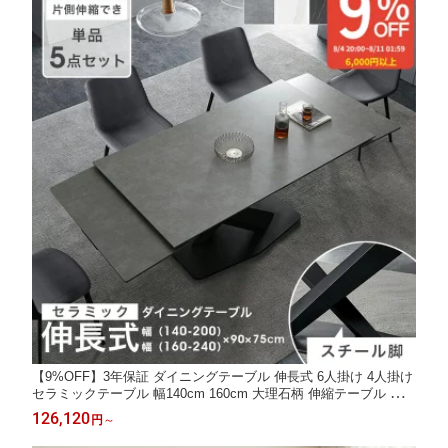
【9%OFF】3年保証 ダイニングテーブル 伸長式 6人掛け 4人掛け
セラミックテーブル 幅140cm 160cm 大理石柄 伸縮テーブル 北欧
テーブル ダイニング おしゃれ 伸縮 ダイニングセット 大理石調
126,120
円
～
単品 5点セット 白 グレー 金属脚 高級 食卓 長方形 ホワイト 会議
室