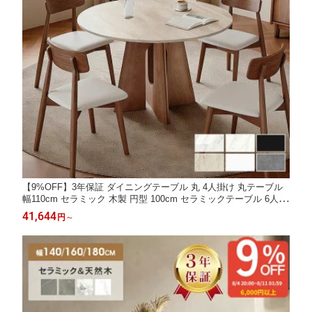
【9%OFF】3年保証 ダイニングテーブル 丸 4人掛け 丸テーブル
幅110cm セラミック 木製 円型 100cm セラミックテーブル 6人掛
け 120cm 大理石風 ベージュ ダイニング 80cm 小型 90cm 無垢材
41,644
円
～
円形 テーブル おしゃれ 食事テーブル ホワイト 北欧 ブラウン ブ
ラック