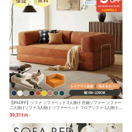
【9%OFF】ソファ ソファベッド 2人掛け 圧縮ソファー ソファー
二人掛けソファ 3人掛け ソファーベッド フロアソファ 1人掛け
モジュール式 モジュールソファ 北欧風 コーデュロイ リクライニ
39,311
円
～
ング カウチソファ ロータイプ 洗えるカバー 組み合わせ自由 大型
おしゃれ