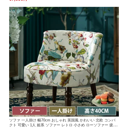
モダン ワンルーム リビング 新生活 ホワイト イエロー ブラック
完成品
ソファ 一人掛け 幅70cm おしゃれ 英国風 かわいい 北欧 コンパ
クト 可愛い 1人 姫系 ソファー レトロ 小さめ ローソファー 疲れ