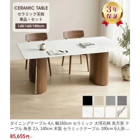
ダイニングテーブル 4人 幅160cm セラミック 大理石柄 長方形 テ
ーブル 角形 2人 140cm 木製 セラミックテーブル 180cm 6人掛け
大型 リビングテーブル 4人掛け 食事テーブル 木製脚 食卓 北欧
85,655
円
～
石目調 レトロ ベージュ 耐熱 会議用 シンプル おしゃれ リビング