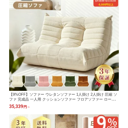
【9%OFF】ソファー ウレタンソファー 1人掛け 2人掛け 圧縮 ソ
ファ 完成品 一人用 クッションソファー フロアソファー ローソフ
ァー おしゃれ ハイバック ロータイプ コンパクト 小さい 1人用
35,339
円
～
一人用 かわいい 柔らかい ふわふわ コーデュロイ シェニール 圧
縮梱包