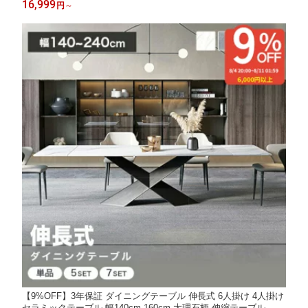
16,999
円
～
石風 幅120cm 食卓テーブル 単品 グレー ホワイト 白 ブラック お
しゃれ
【9%OFF】3年保証 ダイニングテーブル 伸長式 6人掛け 4人掛け
セラミックテーブル 幅140cm 160cm 大理石柄 伸縮テーブル 北欧