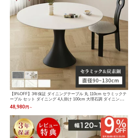
【9%OFF】3年保証 ダイニングテーブル 丸 110cm セラミックテ
ーブル セット ダイニング 4人掛け 100cm 大理石調 ダイニングテ
ーブルセット 120 単品 丸型 おしゃれ 白 130cm ダイニングセッ
48,980
円
～
ト 大理石風 食卓 カフェ風 マーブル風 ブラウン 北欧 円卓 食卓
金属脚