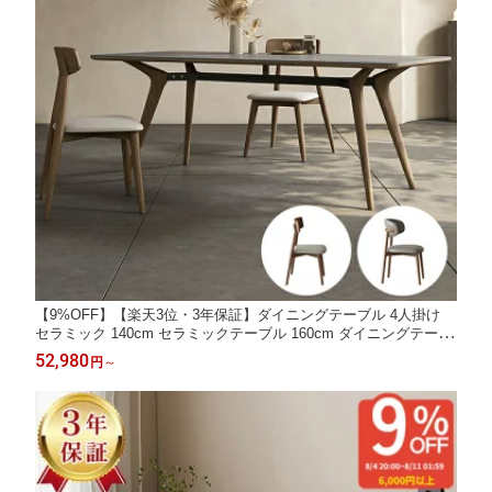
【9%OFF】【楽天3位・3年保証】ダイニングテーブル 4人掛け
セラミック 140cm セラミックテーブル 160cm ダイニングテーブ
ルセット 大理石調 6人掛け テーブル おしゃれ ダイニング 単品 5
52,980
円
～
点セット 大理石風 180cm 長方形 食卓 グレー ホワイト 無垢材脚
北欧 食事