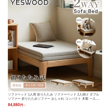
ソファベッド 1人用 折りたたみ ソファーベッド 2人掛け ダブル
ソファー 折りたたみソファー おしゃれ コンパクト 木製 一人掛け
ソファ ローソファベッド 折り畳み 幅90cm 2way 省スペース ダ
84,880
円
～
ブル ブラウン ホワイト 簡易ベッド 北欧 一人暮らし yeswood 送