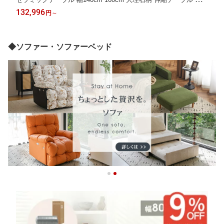
テーブル ダイニング おしゃれ ダイニングセット 大理石調 単品 5
132,996
円
～
点セット 白 伸長式 グレー 金属脚 高級感 食卓 長方形 ホワイト
モダン
◆ソファー・ソファーベッド