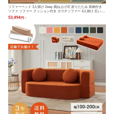
ソファーベッド 3人掛け 2way 跳ね上げ式 折りたたみ 収納付き
ソファ ソファー クッション付き カウチソファー 4人掛け 広い 座
面 大きい ごろ寝 大型 ベージュ イエロー 一人暮らし 来客用 かわ
53,494
円
～
いい 北欧 おしゃれ 座面広い ワイド ロータイプ あぐら モダン 送
料無料