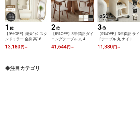
1
2
3
位
位
位
【9%OFF】楽天1位 スタ
【9%OFF】3年保証 ダイ
【9%OFF】3年保証 サイ
ンドミラー 全身 高160c
ニングテーブル 丸 4人掛
ドテーブル 丸 ナイトテ
m 全身鏡 壁掛け 姿見鏡
け 丸テーブル 幅110cm
ーブル おしゃれ セラミ
13,180
41,644
11,380
円
～
円
～
円
～
ウェーブミラー 150cm
セラミック 木製 円型 10
ック 白 収納 幅50cm 北
姿見 鏡 かがみ 180cm 壁
0cm セラミックテーブル
欧 大理石風 ミニテーブ
掛けミラー おしゃれ 玄
6人掛け 120cm 大理石風
ル おしゃれ 円型 角型 ソ
関 スリム 韓国 立てかけ
ベージュ ダイニング 80c
ファーサイド ガラス 小
◆注目カテゴリ
スタンド 2WAY ノンフレ
m 小型 90cm 無垢材 円形
さい ホワイト 寝室 ベッ
ーム 韓国風 ホワイト 可
テーブル おしゃれ 食事
ドサイド カフェ かわい
愛い 軽量 メイク サロン
テーブル ホワイト 北欧
い カフェテーブル 韓国
SNS映え ins 3年保証
ブラウン ブラック
リビング ブラック