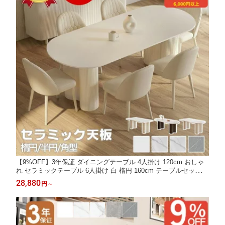
【9%OFF】3年保証 ダイニングテーブル 4人掛け 120cm おしゃ
れ セラミックテーブル 6人掛け 白 楕円 160cm テーブルセット
半円 180cm 大理石風 単品 5点セット ホワイト 韓国風 北欧 食卓
28,880
円
～
テーブル 2人掛け 石目調 かわいい ins 高級 民泊 モダン ホテル
レストラン