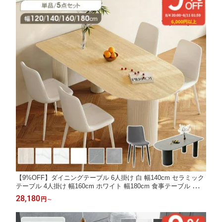
【9%OFF】ダイニングテーブル 6人掛け 白 幅140cm セラミック
テーブル 4人掛け 幅160cm ホワイト 幅180cm 食事テーブル おし
ゃれ テーブル ダイニング 北欧 幅130cm ダイニングセット ダイ
28,180
円
～
ニング単品 半円 180cm スチール モダン 高級感 かわいい 韓国イ
ンテリア