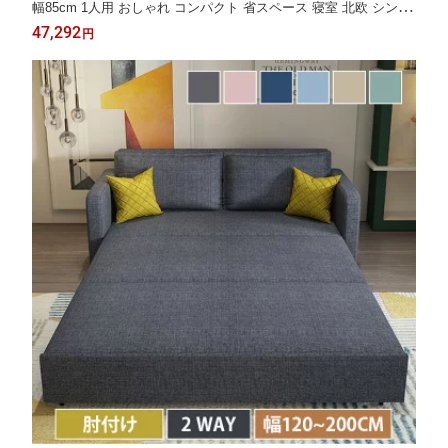
幅85cm 1人用 おしゃれ コンパクト 省スペース 寝室 北欧 シンプ
ル 可愛い かわいい 一人暮らし ワンルーム 引っ越し 新生活 新生
47,292
円
活応援 ひとり暮らし グリーン 韓国インテリア