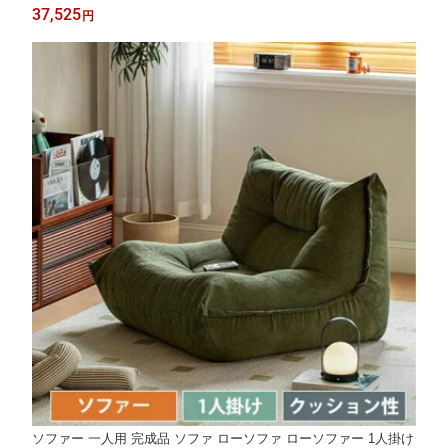
ない チェア 疲れにくい 1人掛け 北欧 背もたれ 花柄 幾何柄 無垢
37,525
円
材 綿麻 ウレタン 椅子 エレガント リビング 新生活 店舗用 送料無
料
ソファー 一人用 完成品 ソファ ローソファ ローソファー 1人掛け