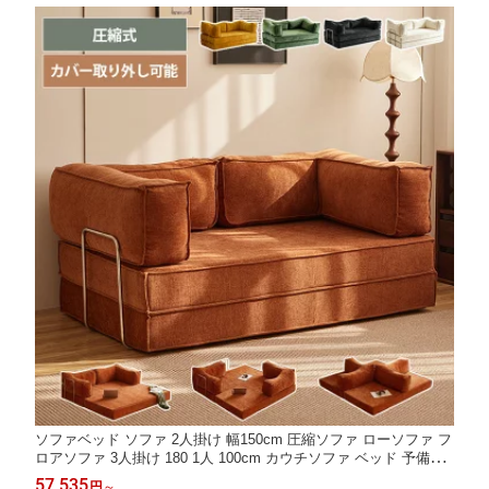
料無料
ソファベッド ソファ 2人掛け 幅150cm 圧縮ソファ ローソファ フ
ロアソファ 3人掛け 180 1人 100cm カウチソファ ベッド 予備ベ
ッド 圧縮 コンパクト 4人掛け 220 コーデュロイ 洗える おしゃれ
57,535
円
～