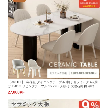
【9%OFF】3年保証 ダイニングテーブル 半円 セラミック 4人掛
け 120cm リビングテーブル 160cm 6人掛け 大理石調 白 半楕円 1
40cm 2人用 おしゃれ テーブル 北欧 大理石風 ホワイト 楕円 壁付
27,080
円
～
韓国風 食卓 ダイニングセット 単品 民泊 金属 カフェ風 3本足 ins
ホテル