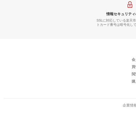
情報セキュリティ
SSLに対応している楽天
トカード番号は暗号化し
会
買
閲
購
企業情