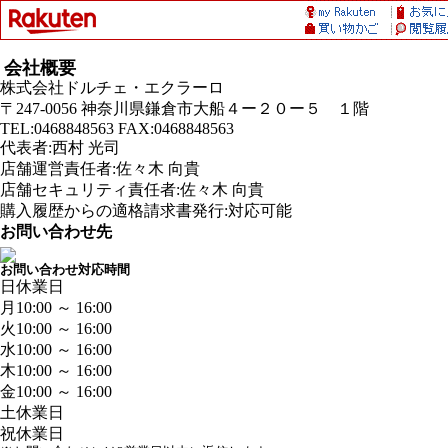
会社概要
株式会社ドルチェ・エクラーロ
〒247-0056 神奈川県鎌倉市大船４ー２０ー５ １階
TEL:0468848563 FAX:0468848563
代表者:西村 光司
店舗運営責任者:佐々木 向貴
店舗セキュリティ責任者:佐々木 向貴
購入履歴からの適格請求書発行:対応可能
お問い合わせ先
お問い合わせ対応時間
日
休業日
月
10:00 ～ 16:00
火
10:00 ～ 16:00
水
10:00 ～ 16:00
木
10:00 ～ 16:00
金
10:00 ～ 16:00
土
休業日
祝
休業日