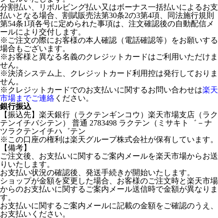
分割払い、リボルビング払い又はボーナス一括払いによるお支
払いとなる場合、割賦販売法第30条2の3第4項、同法施行規則
第54条1項各号に定められた事項は、注文確認後の自動配信メ
ールにより交付します。
※ご注文の際にお客様の本人確認（電話確認等）をお願いする
場合もございます。
※お客様と異なる名義のクレジットカードはご利用いただけま
せん。
※決済システム上、クレジットカード利用控は発行しておりま
せん。
※クレジットカードでのお支払いに関するお問い合わせは
楽天
市場までご連絡
ください。
銀行振込
【振込先】楽天銀行（ラクテンギンコウ）楽天市場支店（ラク
テンイチバシテン） 普通 2783498 ラクテン（ミサキト゛－ナ
ツラクテンイチハ゛テン
※この口座の権利は楽天グループ株式会社が保有しています。
【備考】
ご注文後、お支払いに関するご案内メールを楽天市場からお送
りいたします。
お支払い状況の確認後、発送手続きが開始いたします。
ショップが金額を変更した場合、お客様のご注文時と楽天市場
からのお支払いに関するご案内メール送信時で金額が異なりま
す。
お支払いに関するご案内メールに記載の金額をご確認のうえ、
お支払いください。