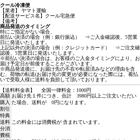
クール冷凍便
【業者】 ヤマト運輸
【配送サービス名】クール宅急便
【備考】
商品発送のタイミング
特にご指定がない場合、
前払い決済の場合（例：銀行振込） ⇒ご入金確認後、5営業
日に発送いたします。
上記以外の決済の場合（例：クレジットカード） ⇒ご注文確
認後、5営業日に発送いたします。
※前払い決済の場合は、お客様のご入金タイミングにより、お
届け予定日が前後することがございます。
※商品発送後に、お届け先の不在や転居済みなどの理由を含
む、荷物の転送(お届け先の変更)が必要になった際には、着払
いで受取人様に送料を負担して頂いております。
【送料料金表】
全国一律料金：1000円
高額
お届け先１件につき、合計 3980円以上ご注文いただい
購入
た場合、送料が 0円になります。
割引
特典
送料
この料金には消費税が 含まれています。
分消
費税