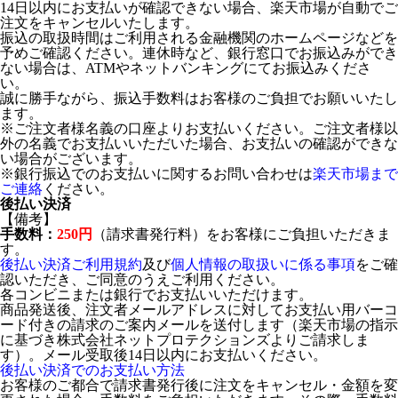
14日以内にお支払いが確認できない場合、楽天市場が自動でご
注文をキャンセルいたします。
振込の取扱時間はご利用される金融機関のホームページなどを
予めご確認ください。連休時など、銀行窓口でお振込みができ
ない場合は、ATMやネットバンキングにてお振込みくださ
い。
誠に勝手ながら、振込手数料はお客様のご負担でお願いいたし
ます。
※ご注文者様名義の口座よりお支払いください。ご注文者様以
外の名義でお支払いいただいた場合、お支払いの確認ができな
い場合がございます。
※銀行振込でのお支払いに関するお問い合わせは
楽天市場まで
ご連絡
ください。
後払い決済
【備考】
手数料：
250円
（請求書発行料）をお客様にご負担いただきま
す。
後払い決済ご利用規約
及び
個人情報の取扱いに係る事項
をご確
認いただき、ご同意のうえご利用ください。
各コンビニまたは銀行でお支払いいただけます。
商品発送後、注文者メールアドレスに対してお支払い用バーコ
ード付きの請求のご案内メールを送付します（楽天市場の指示
に基づき株式会社ネットプロテクションズよりご請求しま
す）。メール受取後14日以内にお支払いください。
後払い決済でのお支払い方法
お客様のご都合で請求書発行後に注文をキャンセル・金額を変