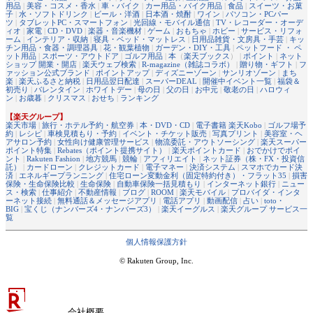
用品
|
美容・コスメ・香水
|
車・バイク
|
カー用品・バイク用品
|
食品
|
スイーツ・お菓
子
|
水・ソフトドリンク
|
ビール・洋酒
|
日本酒・焼酎
|
ワイン
|
パソコン・PCパー
ツ
|
タブレットPC・スマートフォン
|
光回線・モバイル通信
|
TV・レコーダー・オーデ
ィオ
|
家電
|
CD・DVD
|
楽器・音楽機材
|
ゲーム
|
おもちゃ
|
ホビー
|
サービス・リフォ
ーム
|
インテリア・収納
|
寝具・ベッド・マットレス
|
日用品雑貨・文房具・手芸
|
キッ
チン用品・食器・調理器具
|
花・観葉植物
|
ガーデン・DIY・工具
|
ペットフード ・ ペ
ット用品
|
スポーツ・アウトドア
|
ゴルフ用品
|
本
（
楽天ブックス
） |
ポイント
|
ネット
ショップ 開業・開店
|
楽天ウェブ検索
|
R-magazine（雑誌コラボ）
|
贈り物・ギフト
|
フ
ァッション公式ブランド
|
ポイントアップ
|
ディズニーゾーン
|
サンリオゾーン
|
まち
楽
|
楽天ふるさと納税
|
日用品翌日配達
|
スーパーDEAL
|
開催中イベント一覧
|
福袋＆
初売り
|
バレンタイン
|
ホワイトデー
|
母の日
|
父の日
|
お中元
|
敬老の日
|
ハロウィ
ン
|
お歳暮
|
クリスマス
|
おせち
|
ランキング
【楽天グループ】
楽天市場
|
旅行・ホテル予約・航空券
|
本・DVD・CD
|
電子書籍 楽天Kobo
|
ゴルフ場予
約
|
レシピ
|
車検見積もり・予約
|
イベント・チケット販売
|
写真プリント
|
美容室・ヘ
アサロン予約
|
女性向け健康管理サービス
|
物流委託・アウトソーシング
|
楽天スーパー
ポイント特集
|
Rebates（ポイント提携サイト）
|
楽天ポイントカード
|
おでかけでポイ
ント
|
Rakuten Fashion
|
地方競馬
|
競輪
|
アフィリエイト
|
ネット証券（株・FX・投資信
託）
|
カードローン
|
クレジットカード
|
電子マネー
|
決済システム
|
スマホでカード決
済
|
エネルギープランニング
|
住宅ローン変動金利（固定特約付き）・フラット35
|
損害
保険・生命保険比較
|
生命保険
|
自動車保険一括見積もり
|
インターネット銀行
|
ニュー
ス・検索
|
仕事紹介
|
不動産情報
|
ブログ
|
ROOM
|
楽天モバイル
|
プロバイダ・インタ
ーネット接続
|
無料通話＆メッセージアプリ
|
電話アプリ
|
動画配信
|
占い
|
toto・
BIG
|
宝くじ（ナンバーズ4・ナンバーズ3）
|
楽天イーグルス
|
楽天グループ サービス一
覧
個人情報保護方針
© Rakuten Group, Inc.
会社概要