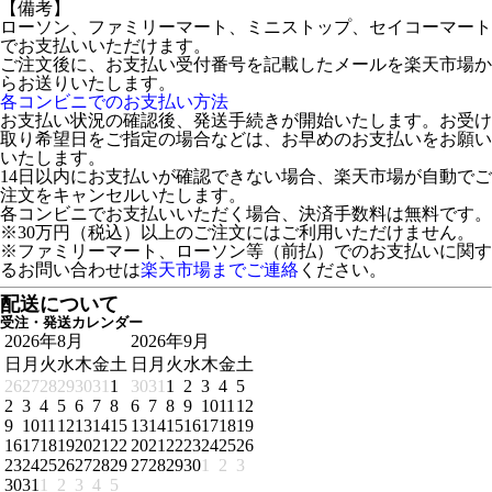
【備考】
ローソン、ファミリーマート、ミニストップ、セイコーマート
でお支払いいただけます。
ご注文後に、お支払い受付番号を記載したメールを楽天市場か
らお送りいたします。
各コンビニでのお支払い方法
お支払い状況の確認後、発送手続きが開始いたします。お受け
取り希望日をご指定の場合などは、お早めのお支払いをお願い
いたします。
14日以内にお支払いが確認できない場合、楽天市場が自動でご
注文をキャンセルいたします。
各コンビニでお支払いいただく場合、決済手数料は無料です。
※30万円（税込）以上のご注文にはご利用いただけません。
※ファミリーマート、ローソン等（前払）でのお支払いに関す
るお問い合わせは
楽天市場までご連絡
ください。
配送について
受注・発送カレンダー
2026年8月
2026年9月
日
月
火
水
木
金
土
日
月
火
水
木
金
土
26
27
28
29
30
31
1
30
31
1
2
3
4
5
2
3
4
5
6
7
8
6
7
8
9
10
11
12
9
10
11
12
13
14
15
13
14
15
16
17
18
19
16
17
18
19
20
21
22
20
21
22
23
24
25
26
23
24
25
26
27
28
29
27
28
29
30
1
2
3
30
31
1
2
3
4
5