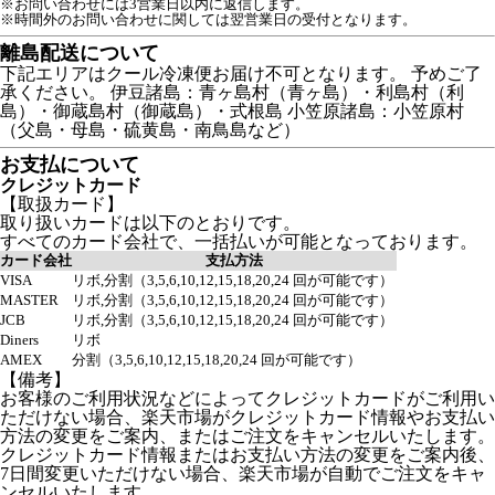
※お問い合わせには3営業日以内に返信します。
※時間外のお問い合わせに関しては翌営業日の受付となります。
離島配送について
下記エリアはクール冷凍便お届け不可となります。 予めご了
承ください。 伊豆諸島：青ヶ島村（青ヶ島）・利島村（利
島）・御蔵島村（御蔵島）・式根島 小笠原諸島：小笠原村
（父島・母島・硫黄島・南鳥島など）
お支払について
クレジットカード
【取扱カード】
取り扱いカードは以下のとおりです。
すべてのカード会社で、一括払いが可能となっております。
カード会社
支払方法
VISA
リボ,分割（3,5,6,10,12,15,18,20,24 回が可能です）
MASTER
リボ,分割（3,5,6,10,12,15,18,20,24 回が可能です）
JCB
リボ,分割（3,5,6,10,12,15,18,20,24 回が可能です）
Diners
リボ
AMEX
分割（3,5,6,10,12,15,18,20,24 回が可能です）
【備考】
お客様のご利用状況などによってクレジットカードがご利用い
ただけない場合、楽天市場がクレジットカード情報やお支払い
方法の変更をご案内、またはご注文をキャンセルいたします。
クレジットカード情報またはお支払い方法の変更をご案内後、
7日間変更いただけない場合、楽天市場が自動でご注文をキャ
ンセルいたします。