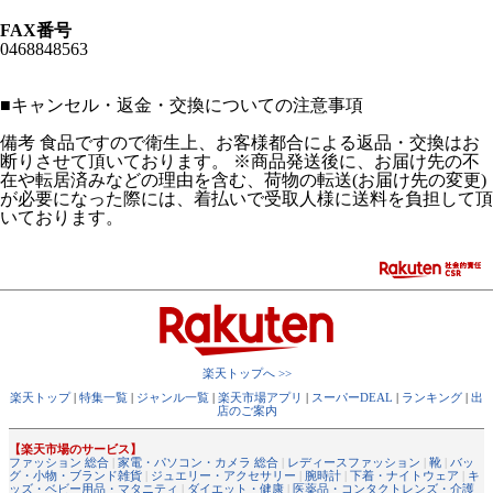
FAX番号
0468848563
■
キャンセル・返金・交換についての注意事項
備考 食品ですので衛生上、お客様都合による返品・交換はお
断りさせて頂いております。 ※商品発送後に、お届け先の不
在や転居済みなどの理由を含む、荷物の転送(お届け先の変更)
が必要になった際には、着払いで受取人様に送料を負担して頂
いております。
楽天トップへ >>
楽天トップ
|
特集一覧
|
ジャンル一覧
|
楽天市場アプリ
|
スーパーDEAL
|
ランキング
|
出
店のご案内
【楽天市場のサービス】
ファッション 総合
|
家電・パソコン・カメラ 総合
|
レディースファッション
|
靴
|
バッ
グ・小物・ブランド雑貨
|
ジュエリー・アクセサリー
|
腕時計
|
下着・ナイトウェア
|
キ
ッズ・ベビー用品・マタニティ
|
ダイエット・健康
|
医薬品・コンタクトレンズ・介護