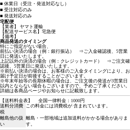
■
休業日（受注・発送対応なし）
■
受注対応のみ
■
発送対応のみ
宅配便
【業者】 ヤマト運輸
【配送サービス名】宅急便
【備考】
商品発送のタイミング
特にご指定がない場合、
前払い決済の場合（例：銀行振込） ⇒ご入金確認後、5営業
日に発送いたします。
上記以外の決済の場合（例：クレジットカード） ⇒ご注文確
認後、5営業日に発送いたします。
※前払い決済の場合は、お客様のご入金タイミングにより、お
届け予定日が前後することがございます。
※年末年始等の長期休暇の場合は、ご注文後の発送が3営業日
以内とならない場合もございますので、予めご了承ください。
詳細は各商品ページやお知らせに記載致します。
【送料料金表】
全国一律料金：1000円
送料分消費
この料金には消費税が 含まれています。
税
離島他の扱
離島・一部地域は追加送料がかかる場合がありま
い
す。