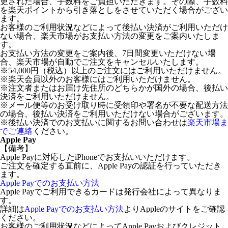
更された場合、手数料をご負担いただきます。その際、手数料
を楽天ポイントから引き落としをさせていただく場合がござい
ます。
お客様のご利用状況などによって後払い決済がご利用いただけ
ない場合、楽天市場がお支払い方法の変更をご案内いたしま
す。
お支払い方法の変更をご案内後、7日間変更いただけない場
合、楽天市場が自動でご注文をキャンセルいたします。
※54,000円（税込）以上のご注文にはご利用いただけません。
※楽天会員以外のお客様にはご利用いただけません。
※注文者またはお届け先住所のどちらかが国外の場合、後払い
決済をご利用いただけません。
※メール便等のお受け取り時に受領印や署名が不要な配送方法
の場合、後払い決済をご利用いただけない場合がございます。
※後払い決済でのお支払いに関するお問い合わせは
楽天市場ま
でご連絡
ください。
Apple Pay
【備考】
Apple Payに対応したiPhoneでお支払いいただけます。
ご注文を確定する直前に、Apple Payの認証を行っていただき
ます。
Apple Payでのお支払い方法
Apple Payでご利用できるカードは発行会社によって異なりま
す。
詳細は
Apple Payでのお支払い方法
よりAppleのサイトをご確認
ください。
お客様のご利用状況などによってApple Payおよびクレジット