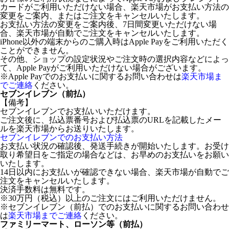
カードがご利用いただけない場合、楽天市場がお支払い方法の
変更をご案内、またはご注文をキャンセルいたします。
お支払い方法の変更をご案内後、7日間変更いただけない場
合、楽天市場が自動でご注文をキャンセルいたします。
iPhone以外の端末からのご購入時はApple Payをご利用いただく
ことができません。
その他、ショップの設定状況やご注文時の選択内容などによっ
て、Apple Payがご利用いただけない場合がございます。
※Apple Payでのお支払いに関するお問い合わせは
楽天市場ま
でご連絡
ください。
セブンイレブン（前払）
【備考】
セブンイレブンでお支払いいただけます。
ご注文後に、払込票番号および払込票のURLを記載したメー
ルを楽天市場からお送りいたします。
セブンイレブンでのお支払い方法
お支払い状況の確認後、発送手続きが開始いたします。お受け
取り希望日をご指定の場合などは、お早めのお支払いをお願い
いたします。
14日以内にお支払いが確認できない場合、楽天市場が自動でご
注文をキャンセルいたします。
決済手数料は無料です。
※30万円（税込）以上のご注文にはご利用いただけません。
※セブンイレブン（前払）でのお支払いに関するお問い合わせ
は
楽天市場までご連絡
ください。
ファミリーマート、ローソン等（前払）