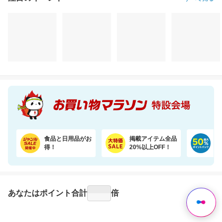
注目のイベント
すべて見る
銚子産骨取りさば（無塩 選べる1kg・2kg）【骨取り魚の飯田商店】
令和7年度産☆国産ブレンド米5kgがお買い得！【楽天オリジナル】
5,980円
3,150円
3,
半額以下
割引価格
割引価格
2,990
2,950
3,180
円
円
円