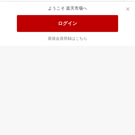
食品と日用品がお
掲載アイテム全品
日
得！
20%以上OFF！
ポ
ようこそ 楽天市場へ
ログイン
あなたはポイント
合計
倍
新規会員登録はこちら
最近チェックした商品
すべて見る