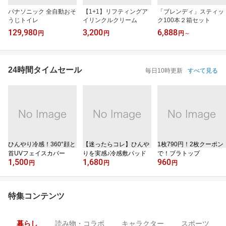
パナソニック 全自動おそ
【1+1】リフティングア
「ブレンディ」スティッ
うじトイレ
イリンクルクリーム
ク100本２箱セット
129,980
3,200
6,888
円
円
円
～
24時間タイムセール
毎日10時更新
すべて見る
ひんやり冷感！360°顔と
【迷ったらコレ】ひんや
1枚790円！2枚クーポン
首UVフェイスカバー
りを実感♪冷感敷パッド
で！ブラトップ
1,500
1,680
960
円
円
円
特集コンテンツ
暮らし
読み物・コラボ
キャラクター
スポーツ