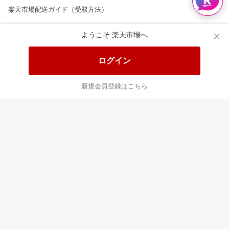
楽天市場配送ガイド（受取方法）
楽天にお店を開きませんか？
ようこそ 楽天市場へ
楽天ショッピングサービスご利用規約
ログイン
ページ内容・広告に関するご意見はこちら
新規会員登録はこちら
楽天クラッチ募金
Rakuten Ichiba English Guide
ご利用ガイド
ヘルプ
ログイン
8/16(日)メンテナンス実施のお知らせ
プラットフォームの透明性及び公正性の向上に関する取り組み