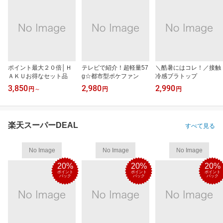
ポイント最大２０倍│Ｈ
テレビで紹介！超軽量57
＼酷暑にはコレ！／接触
ＡＫＵお得なセット品
g☆都市型ポケファン
冷感ブラトップ
3,850
2,980
2,990
円
～
円
円
楽天スーパーDEAL
すべて見る
No Image
No Image
No Image
20%
20%
20%
ポイント
ポイント
ポイント
バック
バック
バック