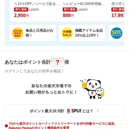
＼10％OFF／シールで貼るだけ！壁に固定★見守りカメラ ペット・留守番・屋内防犯にも
＼レビュー82,000件突破／白米と混ぜて炊くだけ食物繊維やミネラル豊富な栄養満点ご飯
3,280円
1,000円
19
割引価格
割引価格
割引価格
2,950
888
17,991
円
円
円
食品と日用品がお
掲載アイテム全品
日
得！
20%以上OFF！
ポ
?
あなたはポイント
合計
倍
ログインしてあなたの倍率を確認！
ポイント最大
18.5
倍
!
とは？
7/1から楽天ポイントカード＋ファミリーマートをSPU対象サービスに追加、
Rakuten Pashaのポイント獲得条件を変更