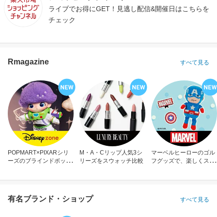
ライブでお得にGET！見逃し配信&開催日はこちらを
チェック
Rmagazine
すべて見る
POPMART×PIXARシリ
M・A・Cリップ人気3シ
マーベルヒーローのゴル
ーズのブラインドボック
リーズをスウォッチ比較
フグッズで、楽しくスコ
ス
アアップ！
有名ブランド・ショップ
すべて見る