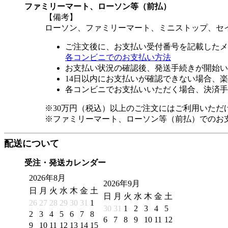
ファミリーマート、ローソン等（前払）
【備考】
ローソン、ファミリーマート、ミニストップ、セ
ご注文後に、お支払い受付番号を記載したメ
各コンビニでのお支払い方法
お支払い状況の確認後、発送手続きが開始い
14日以内にお支払いが確認できない場合、
各コンビニでお支払いいただく場合、決済手
※30万円（税込）以上のご注文にはご利用いただ
※ファミリーマート、ローソン等（前払）でのお
配送について
受注・発送カレンダー
2026年8月
2026年9月
日
月
火
水
木
金
土
日
月
火
水
木
金
土
26
27
28
29
30
31
1
30
31
1
2
3
4
5
2
3
4
5
6
7
8
6
7
8
9
10
11
12
9
10
11
12
13
14
15