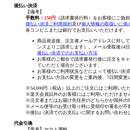
後払い決済
【備考】
手数料：
250円
（請求書発行料）をお客様にご負担
後払い決済ご利用規約
及び
個人情報の取扱いに係
各コンビニまたは銀行でお支払いいただけます。
商品発送後、注文者メールアドレスに対して
ンズよりご請求します）。メール受取後14
後払い決済でのお支払い方法
お客様のご都合で請求書発行後に注文をキャ
ていただく場合がございます。
お客様のご利用状況などによって後払い決済
お支払い方法の変更をご案内後、7日間変更
※54,000円（税込）以上のご注文にはご利用いた
※楽天会員以外のお客様にはご利用いただけませ
※注文者またはお届け先住所のどちらかが国外の
※メール便等のお受け取り時に受領印や署名が不
※後払い決済でのお支払いに関するお問い合わせ
代金引換
【業者】ヤマト運輸