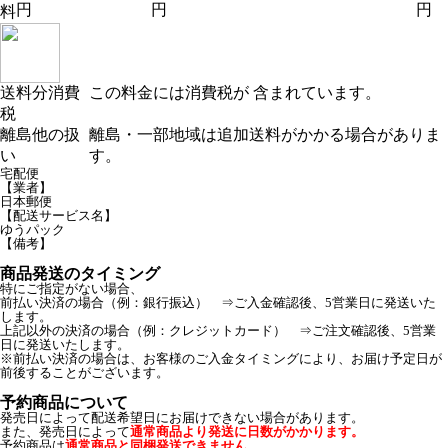
円
円
円
料
送料分消費
この料金には消費税が 含まれています。
税
離島他の扱
離島・一部地域は追加送料がかかる場合がありま
い
す。
宅配便
【業者】
日本郵便
【配送サービス名】
ゆうパック
【備考】
商品発送のタイミング
特にご指定がない場合、
前払い決済の場合（例：銀行振込） ⇒ご入金確認後、5営業日に発送いた
します。
上記以外の決済の場合（例：クレジットカード） ⇒ご注文確認後、5営業
日に発送いたします。
※前払い決済の場合は、お客様のご入金タイミングにより、お届け予定日が
前後することがございます。
予約商品について
発売日によって配送希望日にお届けできない場合があります。
また、発売日によって
通常商品より発送に日数がかかります。
予約商品は
通常商品と同梱発送できません。