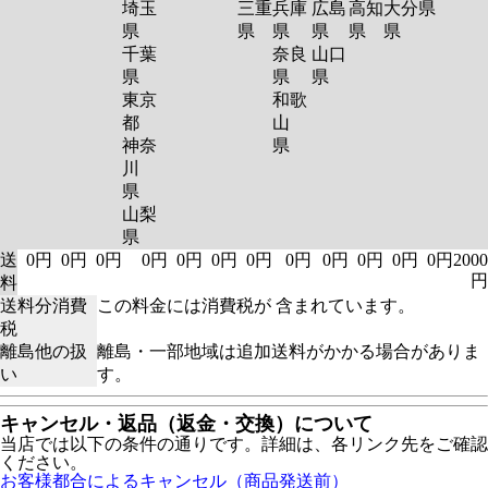
埼玉
三重
兵庫
広島
高知
大分
県
県
県
県
県
県
県
千葉
奈良
山口
県
県
県
東京
和歌
都
山
神奈
県
川
県
山梨
県
送
0円
0円
0円
0円
0円
0円
0円
0円
0円
0円
0円
0円
2000
円
料
送料分消費
この料金には消費税が 含まれています。
税
離島他の扱
離島・一部地域は追加送料がかかる場合がありま
い
す。
キャンセル・返品（返金・交換）について
当店では以下の条件の通りです。詳細は、各リンク先をご確認
ください。
お客様都合によるキャンセル（商品発送前）