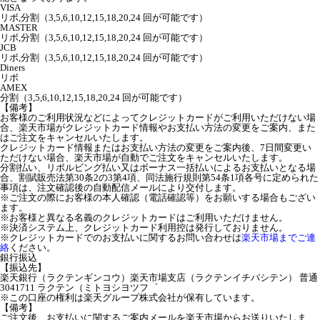
VISA
リボ,分割（3,5,6,10,12,15,18,20,24 回が可能です）
MASTER
リボ,分割（3,5,6,10,12,15,18,20,24 回が可能です）
JCB
リボ,分割（3,5,6,10,12,15,18,20,24 回が可能です）
Diners
リボ
AMEX
分割（3,5,6,10,12,15,18,20,24 回が可能です）
【備考】
お客様のご利用状況などによってクレジットカードがご利用いただけない場
合、楽天市場がクレジットカード情報やお支払い方法の変更をご案内、また
はご注文をキャンセルいたします。
クレジットカード情報またはお支払い方法の変更をご案内後、7日間変更い
ただけない場合、楽天市場が自動でご注文をキャンセルいたします。
分割払い、リボルビング払い又はボーナス一括払いによるお支払いとなる場
合、割賦販売法第30条2の3第4項、同法施行規則第54条1項各号に定められた
事項は、注文確認後の自動配信メールにより交付します。
※ご注文の際にお客様の本人確認（電話確認等）をお願いする場合もござい
ます。
※お客様と異なる名義のクレジットカードはご利用いただけません。
※決済システム上、クレジットカード利用控は発行しておりません。
※クレジットカードでのお支払いに関するお問い合わせは
楽天市場までご連
絡
ください。
銀行振込
【振込先】
楽天銀行（ラクテンギンコウ）楽天市場支店（ラクテンイチバシテン） 普通
3041711 ラクテン（ミトヨシヨツフ゜
※この口座の権利は楽天グループ株式会社が保有しています。
【備考】
ご注文後、お支払いに関するご案内メールを楽天市場からお送りいたしま