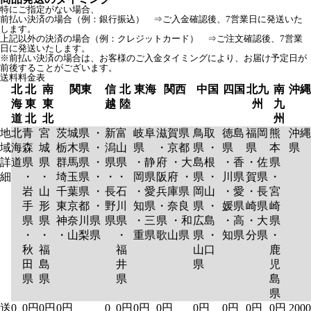
特にご指定がない場合、
前払い決済の場合（例：銀行振込） ⇒ご入金確認後、7営業日に発送いた
します。
上記以外の決済の場合（例：クレジットカード） ⇒ご注文確認後、7営業
日に発送いたします。
※前払い決済の場合は、お客様のご入金タイミングにより、お届け予定日が
前後することがございます。
送料料金表
北
北
南
関東
信
北
東海
関西
中国
四国
北九
南
沖縄
海
東
東
越
陸
州
九
道
北
北
州
地
北
青
宮
茨城県 ・
新
富
岐阜
滋賀県
鳥取
徳島
福岡
熊
沖縄
域
海
森
城
栃木県 ・
潟
山
県
・京都
県 ・
県
県
本
県
詳
道
県
県
群馬県 ・
県
県
・静
府 ・大
島根
・香
・佐
県
細
・
・
埼玉県 ・
・
・
岡県
阪府 ・
県 ・
川県
賀県
・
岩
山
千葉県 ・
長
石
・愛
兵庫県
岡山
・愛
・長
宮
手
形
東京都 ・
野
川
知県
・奈良
県 ・
媛県
崎県
崎
県
県
神奈川県
県
県
・三
県 ・和
広島
・高
・大
県
・
・
・山梨県
・
重県
歌山県
県 ・
知県
分県
・
秋
福
福
山口
鹿
田
島
井
県
児
県
県
県
島
県
送
0
0円
0円
0円
0
0円
0円
0円
0円
0円
0円
0円
2000