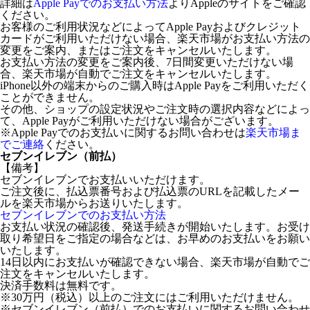
詳細は
Apple Payでのお支払い方法
よりAppleのサイトをご確認
ください。
お客様のご利用状況などによってApple Payおよびクレジット
カードがご利用いただけない場合、楽天市場がお支払い方法の
変更をご案内、またはご注文をキャンセルいたします。
お支払い方法の変更をご案内後、7日間変更いただけない場
合、楽天市場が自動でご注文をキャンセルいたします。
iPhone以外の端末からのご購入時はApple Payをご利用いただく
ことができません。
その他、ショップの設定状況やご注文時の選択内容などによっ
て、Apple Payがご利用いただけない場合がございます。
※Apple Payでのお支払いに関するお問い合わせは
楽天市場ま
でご連絡
ください。
セブンイレブン（前払）
【備考】
セブンイレブンでお支払いいただけます。
ご注文後に、払込票番号および払込票のURLを記載したメー
ルを楽天市場からお送りいたします。
セブンイレブンでのお支払い方法
お支払い状況の確認後、発送手続きが開始いたします。お受け
取り希望日をご指定の場合などは、お早めのお支払いをお願い
いたします。
14日以内にお支払いが確認できない場合、楽天市場が自動でご
注文をキャンセルいたします。
決済手数料は無料です。
※30万円（税込）以上のご注文にはご利用いただけません。
※セブンイレブン（前払）でのお支払いに関するお問い合わせ