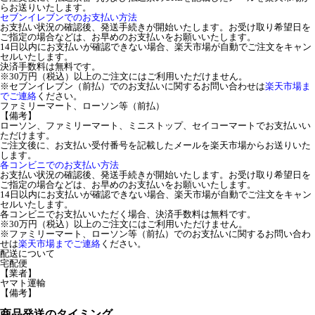
らお送りいたします。
セブンイレブンでのお支払い方法
お支払い状況の確認後、発送手続きが開始いたします。お受け取り希望日を
ご指定の場合などは、お早めのお支払いをお願いいたします。
14日以内にお支払いが確認できない場合、楽天市場が自動でご注文をキャン
セルいたします。
決済手数料は無料です。
※30万円（税込）以上のご注文にはご利用いただけません。
※セブンイレブン（前払）でのお支払いに関するお問い合わせは
楽天市場ま
でご連絡
ください。
ファミリーマート、ローソン等（前払）
【備考】
ローソン、ファミリーマート、ミニストップ、セイコーマートでお支払いい
ただけます。
ご注文後に、お支払い受付番号を記載したメールを楽天市場からお送りいた
します。
各コンビニでのお支払い方法
お支払い状況の確認後、発送手続きが開始いたします。お受け取り希望日を
ご指定の場合などは、お早めのお支払いをお願いいたします。
14日以内にお支払いが確認できない場合、楽天市場が自動でご注文をキャン
セルいたします。
各コンビニでお支払いいただく場合、決済手数料は無料です。
※30万円（税込）以上のご注文にはご利用いただけません。
※ファミリーマート、ローソン等（前払）でのお支払いに関するお問い合わ
せは
楽天市場までご連絡
ください。
配送について
宅配便
【業者】
ヤマト運輸
【備考】
商品発送のタイミング