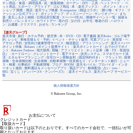
チン用品・食器・調理器具
|
花・観葉植物
|
ガーデン・DIY・工具
|
ペットフード ・ ペ
ット用品
|
スポーツ・アウトドア
|
ゴルフ用品
|
本
（
楽天ブックス
） |
ポイント
|
ネット
ショップ 開業・開店
|
楽天ウェブ検索
|
R-magazine（雑誌コラボ）
|
贈り物・ギフト
|
フ
ァッション公式ブランド
|
ポイントアップ
|
ディズニーゾーン
|
サンリオゾーン
|
まち
楽
|
楽天ふるさと納税
|
日用品翌日配達
|
スーパーDEAL
|
開催中イベント一覧
|
福袋＆
初売り
|
バレンタイン
|
ホワイトデー
|
母の日
|
父の日
|
お中元
|
敬老の日
|
ハロウィ
ン
|
お歳暮
|
クリスマス
|
おせち
|
ランキング
【楽天グループ】
楽天市場
|
旅行・ホテル予約・航空券
|
本・DVD・CD
|
電子書籍 楽天Kobo
|
ゴルフ場予
約
|
レシピ
|
車検見積もり・予約
|
イベント・チケット販売
|
写真プリント
|
美容室・ヘ
アサロン予約
|
女性向け健康管理サービス
|
物流委託・アウトソーシング
|
楽天スーパー
ポイント特集
|
Rebates（ポイント提携サイト）
|
楽天ポイントカード
|
おでかけでポイ
ント
|
Rakuten Fashion
|
地方競馬
|
競輪
|
アフィリエイト
|
ネット証券（株・FX・投資信
託）
|
カードローン
|
クレジットカード
|
電子マネー
|
決済システム
|
スマホでカード決
済
|
エネルギープランニング
|
住宅ローン変動金利（固定特約付き）・フラット35
|
損害
保険・生命保険比較
|
生命保険
|
自動車保険一括見積もり
|
インターネット銀行
|
ニュー
ス・検索
|
仕事紹介
|
不動産情報
|
ブログ
|
ROOM
|
楽天モバイル
|
プロバイダ・インタ
ーネット接続
|
無料通話＆メッセージアプリ
|
電話アプリ
|
動画配信
|
占い
|
toto・
BIG
|
宝くじ（ナンバーズ4・ナンバーズ3）
|
楽天イーグルス
|
楽天グループ サービス一
覧
個人情報保護方針
© Rakuten Group, Inc.
お支払について
クレジットカード
【取扱カード】
取り扱いカードは以下のとおりです。すべてのカード会社で、一括払いが可
能となっております。