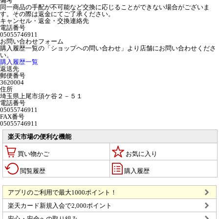
備考
同一商品の手配が不可能など交換に応じることができない場合がございま
す。その際は返金にてご了承ください。
キャンセル・返金・交換連絡先
電話番号
05055746911
お問い合わせフォーム
購入履歴一覧の「ショップヘの問い合わせ」より店舗にお問い合わせくださ
い。
購入履歴一覧
返送先
郵便番号
3620004
住所
埼玉県上尾市須ケ谷２－５１
電話番号
05055746911
FAX番号
05055746911
楽天市場の便利な機能
買い物かご
お気に入り
閲覧履歴
購入履歴
アプリのご利用で最大1000ポイント！
楽天カード新規入会で2,000ポイント
安心・安全への取り組み