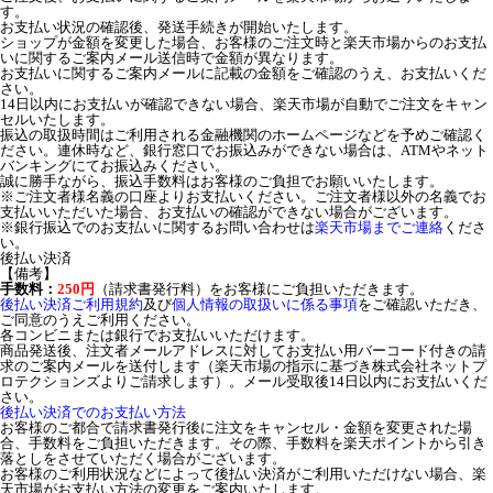
す。
お支払い状況の確認後、発送手続きが開始いたします。
ショップが金額を変更した場合、お客様のご注文時と楽天市場からのお支払
いに関するご案内メール送信時で金額が異なります。
お支払いに関するご案内メールに記載の金額をご確認のうえ、お支払いくだ
さい。
14日以内にお支払いが確認できない場合、楽天市場が自動でご注文をキャン
セルいたします。
振込の取扱時間はご利用される金融機関のホームページなどを予めご確認く
ださい。連休時など、銀行窓口でお振込みができない場合は、ATMやネット
バンキングにてお振込みください。
誠に勝手ながら、振込手数料はお客様のご負担でお願いいたします。
※ご注文者様名義の口座よりお支払いください。ご注文者様以外の名義でお
支払いいただいた場合、お支払いの確認ができない場合がございます。
※銀行振込でのお支払いに関するお問い合わせは
楽天市場までご連絡
くださ
い。
後払い決済
【備考】
手数料：
250円
（請求書発行料）をお客様にご負担いただきます。
後払い決済ご利用規約
及び
個人情報の取扱いに係る事項
をご確認いただき、
ご同意のうえご利用ください。
各コンビニまたは銀行でお支払いいただけます。
商品発送後、注文者メールアドレスに対してお支払い用バーコード付きの請
求のご案内メールを送付します（楽天市場の指示に基づき株式会社ネットプ
ロテクションズよりご請求します）。メール受取後14日以内にお支払いくだ
さい。
後払い決済でのお支払い方法
お客様のご都合で請求書発行後に注文をキャンセル・金額を変更された場
合、手数料をご負担いただきます。その際、手数料を楽天ポイントから引き
落としをさせていただく場合がございます。
お客様のご利用状況などによって後払い決済がご利用いただけない場合、楽
天市場がお支払い方法の変更をご案内いたします。