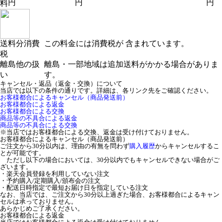
円
円
円
料
送料分消費
この料金には消費税が 含まれています。
税
離島他の扱
離島・一部地域は追加送料がかかる場合がありま
い
す。
キャンセル・返品（返金・交換）について
当店では以下の条件の通りです。詳細は、各リンク先をご確認ください。
お客様都合によるキャンセル（商品発送前）
お客様都合による返金
お客様都合による交換
商品等の不具合による返金
商品等の不具合による交換
※当店ではお客様都合による交換、返金は受け付けておりません。
お客様都合によるキャンセル（商品発送前）
ご注文から30分以内は、理由の有無を問わず
購入履歴
からキャンセルするこ
とが可能です。
ただし以下の場合においては、30分以内でもキャンセルできない場合がご
ざいます。
・楽天会員登録を利用していない注文
・予約購入/定期購入/頒布会の注文
・配送日時指定で最短お届け日を指定している注文
なお、当店では、ご注文から30分以上過ぎた場合、お客様都合によるキャン
セルは承っておりません。
あらかじめご了承ください。
お客様都合による返金