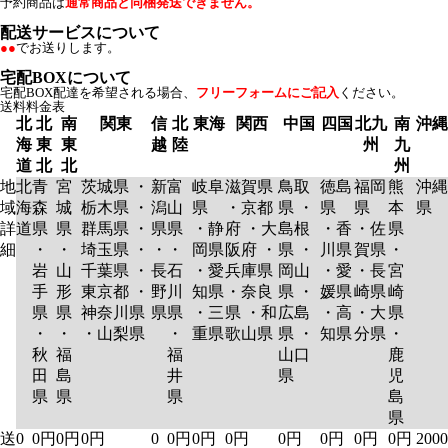
予約商品は
通常商品と同梱発送できません。
配送サービスについて
●●
でお送りします。
宅配BOXについて
宅配BOX配達を希望される場合、
フリーフォームにご記入
ください。
送料料金表
北
北
南
関東
信
北
東海
関西
中国
四国
北九
南
沖縄
海
東
東
越
陸
州
九
道
北
北
州
地
北
青
宮
茨城県 ・
新
富
岐阜
滋賀県
鳥取
徳島
福岡
熊
沖縄
域
海
森
城
栃木県 ・
潟
山
県
・京都
県 ・
県
県
本
県
詳
道
県
県
群馬県 ・
県
県
・静
府 ・大
島根
・香
・佐
県
細
・
・
埼玉県 ・
・
・
岡県
阪府 ・
県 ・
川県
賀県
・
岩
山
千葉県 ・
長
石
・愛
兵庫県
岡山
・愛
・長
宮
手
形
東京都 ・
野
川
知県
・奈良
県 ・
媛県
崎県
崎
県
県
神奈川県
県
県
・三
県 ・和
広島
・高
・大
県
・
・
・山梨県
・
重県
歌山県
県 ・
知県
分県
・
秋
福
福
山口
鹿
田
島
井
県
児
県
県
県
島
県
送
0
0円
0円
0円
0
0円
0円
0円
0円
0円
0円
0円
2000