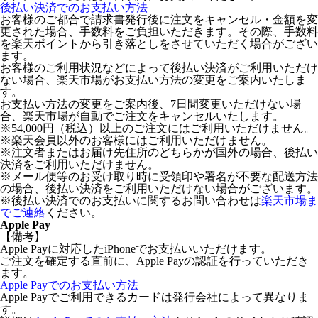
後払い決済でのお支払い方法
お客様のご都合で請求書発行後に注文をキャンセル・金額を変
更された場合、手数料をご負担いただきます。その際、手数料
を楽天ポイントから引き落としをさせていただく場合がござい
ます。
お客様のご利用状況などによって後払い決済がご利用いただけ
ない場合、楽天市場がお支払い方法の変更をご案内いたしま
す。
お支払い方法の変更をご案内後、7日間変更いただけない場
合、楽天市場が自動でご注文をキャンセルいたします。
※54,000円（税込）以上のご注文にはご利用いただけません。
※楽天会員以外のお客様にはご利用いただけません。
※注文者またはお届け先住所のどちらかが国外の場合、後払い
決済をご利用いただけません。
※メール便等のお受け取り時に受領印や署名が不要な配送方法
の場合、後払い決済をご利用いただけない場合がございます。
※後払い決済でのお支払いに関するお問い合わせは
楽天市場ま
でご連絡
ください。
Apple Pay
【備考】
Apple Payに対応したiPhoneでお支払いいただけます。
ご注文を確定する直前に、Apple Payの認証を行っていただき
ます。
Apple Payでのお支払い方法
Apple Payでご利用できるカードは発行会社によって異なりま
す。