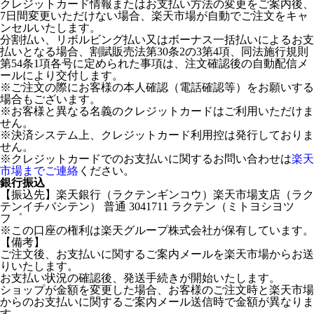
クレジットカード情報またはお支払い方法の変更をご案内後、
7日間変更いただけない場合、楽天市場が自動でご注文をキャ
ンセルいたします。
分割払い、リボルビング払い又はボーナス一括払いによるお支
払いとなる場合、割賦販売法第30条2の3第4項、同法施行規則
第54条1項各号に定められた事項は、注文確認後の自動配信メ
ールにより交付します。
※ご注文の際にお客様の本人確認（電話確認等）をお願いする
場合もございます。
※お客様と異なる名義のクレジットカードはご利用いただけま
せん。
※決済システム上、クレジットカード利用控は発行しておりま
せん。
※クレジットカードでのお支払いに関するお問い合わせは
楽天
市場までご連絡
ください。
銀行振込
【振込先】楽天銀行（ラクテンギンコウ）楽天市場支店（ラク
テンイチバシテン） 普通 3041711 ラクテン（ミトヨシヨツ
フ゜
※この口座の権利は楽天グループ株式会社が保有しています。
【備考】
ご注文後、お支払いに関するご案内メールを楽天市場からお送
りいたします。
お支払い状況の確認後、発送手続きが開始いたします。
ショップが金額を変更した場合、お客様のご注文時と楽天市場
からのお支払いに関するご案内メール送信時で金額が異なりま
す。