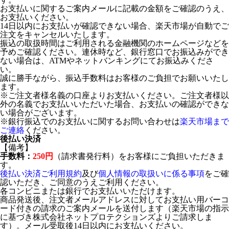
お支払いに関するご案内メールに記載の金額をご確認のうえ、
お支払いください。
14日以内にお支払いが確認できない場合、楽天市場が自動でご
注文をキャンセルいたします。
振込の取扱時間はご利用される金融機関のホームページなどを
予めご確認ください。連休時など、銀行窓口でお振込みができ
ない場合は、ATMやネットバンキングにてお振込みくださ
い。
誠に勝手ながら、振込手数料はお客様のご負担でお願いいたし
ます。
※ご注文者様名義の口座よりお支払いください。ご注文者様以
外の名義でお支払いいただいた場合、お支払いの確認ができな
い場合がございます。
※銀行振込でのお支払いに関するお問い合わせは
楽天市場まで
ご連絡
ください。
後払い決済
【備考】
手数料：
250円
（請求書発行料）をお客様にご負担いただきま
す。
後払い決済ご利用規約
及び
個人情報の取扱いに係る事項
をご確
認いただき、ご同意のうえご利用ください。
各コンビニまたは銀行でお支払いいただけます。
商品発送後、注文者メールアドレスに対してお支払い用バーコ
ード付きの請求のご案内メールを送付します（楽天市場の指示
に基づき株式会社ネットプロテクションズよりご請求しま
す）。メール受取後14日以内にお支払いください。