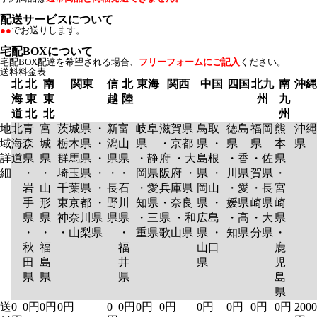
配送サービスについて
●●
でお送りします。
宅配BOXについて
宅配BOX配達を希望される場合、
フリーフォームにご記入
ください。
送料料金表
北
北
南
関東
信
北
東海
関西
中国
四国
北九
南
沖縄
海
東
東
越
陸
州
九
道
北
北
州
地
北
青
宮
茨城県 ・
新
富
岐阜
滋賀県
鳥取
徳島
福岡
熊
沖縄
域
海
森
城
栃木県 ・
潟
山
県
・京都
県 ・
県
県
本
県
詳
道
県
県
群馬県 ・
県
県
・静
府 ・大
島根
・香
・佐
県
細
・
・
埼玉県 ・
・
・
岡県
阪府 ・
県 ・
川県
賀県
・
岩
山
千葉県 ・
長
石
・愛
兵庫県
岡山
・愛
・長
宮
手
形
東京都 ・
野
川
知県
・奈良
県 ・
媛県
崎県
崎
県
県
神奈川県
県
県
・三
県 ・和
広島
・高
・大
県
・
・
・山梨県
・
重県
歌山県
県 ・
知県
分県
・
秋
福
福
山口
鹿
田
島
井
県
児
県
県
県
島
県
送
0
0円
0円
0円
0
0円
0円
0円
0円
0円
0円
0円
2000