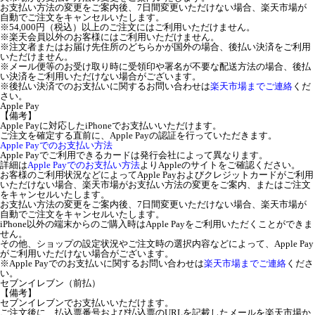
お支払い方法の変更をご案内後、7日間変更いただけない場合、楽天市場が
自動でご注文をキャンセルいたします。
※54,000円（税込）以上のご注文にはご利用いただけません。
※楽天会員以外のお客様にはご利用いただけません。
※注文者またはお届け先住所のどちらかが国外の場合、後払い決済をご利用
いただけません。
※メール便等のお受け取り時に受領印や署名が不要な配送方法の場合、後払
い決済をご利用いただけない場合がございます。
※後払い決済でのお支払いに関するお問い合わせは
楽天市場までご連絡
くだ
さい。
Apple Pay
【備考】
Apple Payに対応したiPhoneでお支払いいただけます。
ご注文を確定する直前に、Apple Payの認証を行っていただきます。
Apple Payでのお支払い方法
Apple Payでご利用できるカードは発行会社によって異なります。
詳細は
Apple Payでのお支払い方法
よりAppleのサイトをご確認ください。
お客様のご利用状況などによってApple Payおよびクレジットカードがご利用
いただけない場合、楽天市場がお支払い方法の変更をご案内、またはご注文
をキャンセルいたします。
お支払い方法の変更をご案内後、7日間変更いただけない場合、楽天市場が
自動でご注文をキャンセルいたします。
iPhone以外の端末からのご購入時はApple Payをご利用いただくことができま
せん。
その他、ショップの設定状況やご注文時の選択内容などによって、Apple Pay
がご利用いただけない場合がございます。
※Apple Payでのお支払いに関するお問い合わせは
楽天市場までご連絡
くださ
い。
セブンイレブン（前払）
【備考】
セブンイレブンでお支払いいただけます。
ご注文後に、払込票番号および払込票のURLを記載したメールを楽天市場か