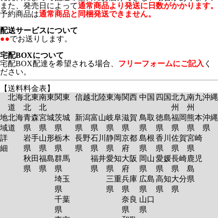
また、発売日によって
通常商品より発送に日数がかかります。
予約商品は
通常商品と同梱発送できません。
配送サービスについて
●●
でお送りします。
宅配BOXについて
宅配BOX配達を希望される場合、
フリーフォームにご記入
く
ださい。
【送料料金表】
北海
北東
南東
関東
信越
北陸
東海
関西
中国
四国
北九
南九
沖縄
道
北
北
州
州
地
北海
青森
宮城
茨城
新潟
富山
岐阜
滋賀
鳥取
徳島
福岡
熊本
沖縄
域
道
県
県
県
県
県
県
県
県
県
県
県
県
詳
岩手
山形
栃木
長野
石川
静岡
京都
島根
香川
佐賀
宮崎
細
県
県
県
県
県
県
府
県
県
県
県
秋田
福島
群馬
福井
愛知
大阪
岡山
愛媛
長崎
鹿児
県
県
県
県
県
府
県
県
県
島
埼玉
三重
兵庫
広島
高知
大分
県
県
県
県
県
県
県
千葉
奈良
山口
県
県
県