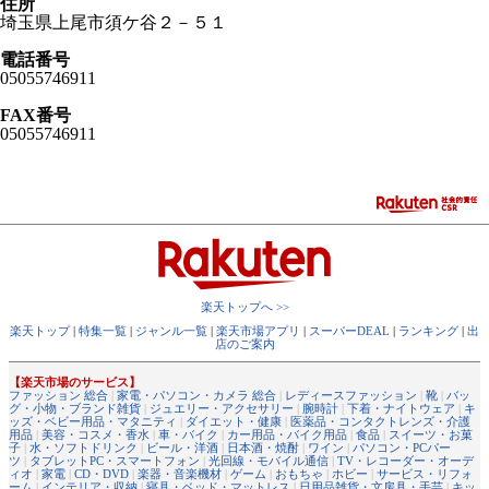
住所
埼玉県上尾市須ケ谷２－５１
電話番号
05055746911
FAX番号
05055746911
楽天トップへ >>
楽天トップ
|
特集一覧
|
ジャンル一覧
|
楽天市場アプリ
|
スーパーDEAL
|
ランキング
|
出
店のご案内
【楽天市場のサービス】
ファッション 総合
|
家電・パソコン・カメラ 総合
|
レディースファッション
|
靴
|
バッ
グ・小物・ブランド雑貨
|
ジュエリー・アクセサリー
|
腕時計
|
下着・ナイトウェア
|
キ
ッズ・ベビー用品・マタニティ
|
ダイエット・健康
|
医薬品・コンタクトレンズ・介護
用品
|
美容・コスメ・香水
|
車・バイク
|
カー用品・バイク用品
|
食品
|
スイーツ・お菓
子
|
水・ソフトドリンク
|
ビール・洋酒
|
日本酒・焼酎
|
ワイン
|
パソコン・PCパー
ツ
|
タブレットPC・スマートフォン
|
光回線・モバイル通信
|
TV・レコーダー・オーデ
ィオ
|
家電
|
CD・DVD
|
楽器・音楽機材
|
ゲーム
|
おもちゃ
|
ホビー
|
サービス・リフォ
ーム
|
インテリア・収納
|
寝具・ベッド・マットレス
|
日用品雑貨・文房具・手芸
|
キッ