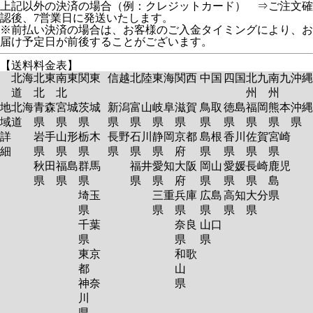
上記以外の決済の場合（例：クレジットカード） ⇒ご注文確
認後、7営業日に発送いたします。
※前払い決済の場合は、お客様のご入金タイミングにより、お
届け予定日が前後することがございます。
【送料料金表】
北海
北東
南東
関東
信越
北陸
東海
関西
中国
四国
北九
南九
沖縄
道
北
北
州
州
地
北海
青森
宮城
茨城
新潟
富山
岐阜
滋賀
鳥取
徳島
福岡
熊本
沖縄
域
道
県
県
県
県
県
県
県
県
県
県
県
県
詳
岩手
山形
栃木
長野
石川
静岡
京都
島根
香川
佐賀
宮崎
細
県
県
県
県
県
県
府
県
県
県
県
秋田
福島
群馬
福井
愛知
大阪
岡山
愛媛
長崎
鹿児
県
県
県
県
県
府
県
県
県
島
埼玉
三重
兵庫
広島
高知
大分
県
県
県
県
県
県
県
千葉
奈良
山口
県
県
県
東京
和歌
都
山
神奈
県
川
県