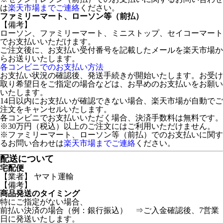
は
楽天市場までご連絡
ください。
ファミリーマート、ローソン等（前払）
【備考】
ローソン、ファミリーマート、ミニストップ、セイコーマート
でお支払いいただけます。
ご注文後に、お支払い受付番号を記載したメールを楽天市場か
らお送りいたします。
各コンビニでのお支払い方法
お支払い状況の確認後、発送手続きが開始いたします。お受け
取り希望日をご指定の場合などは、お早めのお支払いをお願い
いたします。
14日以内にお支払いが確認できない場合、楽天市場が自動でご
注文をキャンセルいたします。
各コンビニでお支払いいただく場合、決済手数料は無料です。
※30万円（税込）以上のご注文にはご利用いただけません。
※ファミリーマート、ローソン等（前払）でのお支払いに関す
るお問い合わせは
楽天市場までご連絡
ください。
配送について
宅配便
【業者】 ヤマト運輸
【備考】
商品発送のタイミング
特にご指定がない場合、
前払い決済の場合（例：銀行振込） ⇒ご入金確認後、7営業
日に発送いたします。