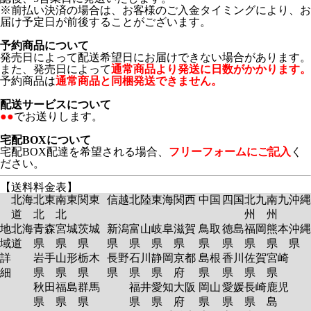
※前払い決済の場合は、お客様のご入金タイミングにより、お
届け予定日が前後することがございます。
予約商品について
発売日によって配送希望日にお届けできない場合があります。
また、発売日によって
通常商品より発送に日数がかかります。
予約商品は
通常商品と同梱発送できません。
配送サービスについて
●●
でお送りします。
宅配BOXについて
宅配BOX配達を希望される場合、
フリーフォームにご記入
く
ださい。
【送料料金表】
北海
北東
南東
関東
信越
北陸
東海
関西
中国
四国
北九
南九
沖縄
道
北
北
州
州
地
北海
青森
宮城
茨城
新潟
富山
岐阜
滋賀
鳥取
徳島
福岡
熊本
沖縄
域
道
県
県
県
県
県
県
県
県
県
県
県
県
詳
岩手
山形
栃木
長野
石川
静岡
京都
島根
香川
佐賀
宮崎
細
県
県
県
県
県
県
府
県
県
県
県
秋田
福島
群馬
福井
愛知
大阪
岡山
愛媛
長崎
鹿児
県
県
県
県
県
府
県
県
県
島