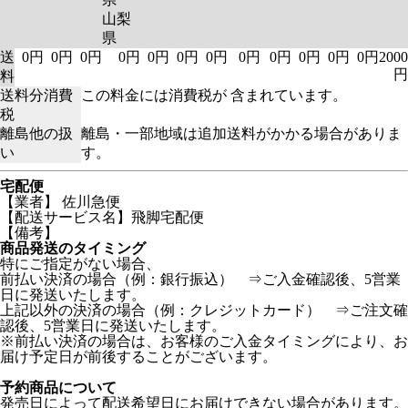
山梨
県
送
0円
0円
0円
0円
0円
0円
0円
0円
0円
0円
0円
0円
2000
円
料
送料分消費
この料金には消費税が 含まれています。
税
離島他の扱
離島・一部地域は追加送料がかかる場合がありま
い
す。
宅配便
【業者】 佐川急便
【配送サービス名】飛脚宅配便
【備考】
商品発送のタイミング
特にご指定がない場合、
前払い決済の場合（例：銀行振込） ⇒ご入金確認後、5営業
日に発送いたします。
上記以外の決済の場合（例：クレジットカード） ⇒ご注文確
認後、5営業日に発送いたします。
※前払い決済の場合は、お客様のご入金タイミングにより、お
届け予定日が前後することがございます。
予約商品について
発売日によって配送希望日にお届けできない場合があります。