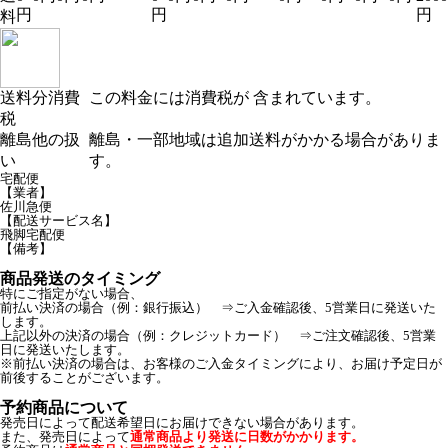
円
円
円
料
送料分消費
この料金には消費税が 含まれています。
税
離島他の扱
離島・一部地域は追加送料がかかる場合がありま
い
す。
宅配便
【業者】
佐川急便
【配送サービス名】
飛脚宅配便
【備考】
商品発送のタイミング
特にご指定がない場合、
前払い決済の場合（例：銀行振込） ⇒ご入金確認後、5営業日に発送いた
します。
上記以外の決済の場合（例：クレジットカード） ⇒ご注文確認後、5営業
日に発送いたします。
※前払い決済の場合は、お客様のご入金タイミングにより、お届け予定日が
前後することがございます。
予約商品について
発売日によって配送希望日にお届けできない場合があります。
また、発売日によって
通常商品より発送に日数がかかります。