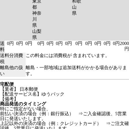
東京
和歌
都
山
神奈
県
川
県
山梨
県
送
0円
0円
0円
0円
0円
0円
0円
0円
0円
0円
0円
0円
2000
円
料
送料分消費
この料金には消費税が 含まれています。
税
離島他の扱
離島・一部地域は追加送料がかかる場合がありま
い
す。
宅配便
【業者】 日本郵便
【配送サービス名】ゆうパック
【備考】
商品発送のタイミング
特にご指定がない場合、
前払い決済の場合（例：銀行振込） ⇒ご入金確認後、5営業
日に発送いたします。
上記以外の決済の場合（例：クレジットカード） ⇒ご注文確
認後、5営業日に発送いたします。