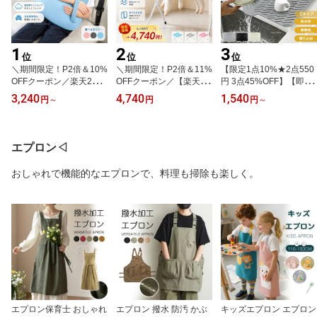
1
2
3
位
位
位
＼期間限定！P2倍＆10%
＼期間限定！P2倍＆11%
【限定1点10%★2点550
OFFクーポン／楽天2位
OFFクーポン／【楽天1
円 3点45%OFF】【即
多機能 子供 車 抱き枕 車
位！新登場】【短納期】
納】水切りマットシリコ
3,240
4,740
1,540
円
～
円
円
～
用 抱き枕 車載用抱き枕
犬 グルーミングハンモッ
ン製 水切りトレー食器乾
シートベルト枕 ネックピ
ク ペット 爪切り補助 ト
燥マット シンクマット大
ロー ヘッドレスト 車載
リミング 抜け出し防止 8
判 厚手傾斜排水水捨て不
クッション 頚部サポート
穴設計 足裏カット 耳掃
要 滑り止め耐熱 折りた
エプロン◁
ネックパッド ドライブ
除 小型犬 猫 お手入れ セ
たみ食洗機対応 コンパク
お昼寝 車中泊 車便利グ
ルフグルーミング 簡単セ
ト省スペース 水はけ お
おしゃれで機能的なエプロンで、料理も掃除も楽しく。
ッズ 快眠グッズ ふわふ
ルフケア 爪切り 補助具
手入れ簡単 食器置き キ
わ もちもち 洗える 大人
家庭用
ッチン用品 台所 シンク
兼用
サイド 新生活
エプロン保育士 おしゃれ
エプロン 撥水 防汚 かぶ
キッズエプロン エプロン