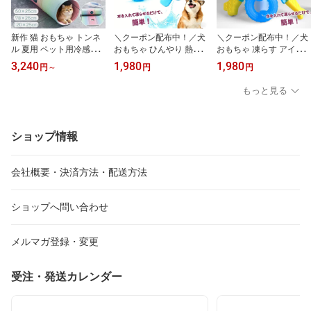
新作 猫 おもちゃ トンネ
＼クーポン配布中！／犬
＼クーポン配布中！／犬
ル 夏用 ペット用冷感マ
おもちゃ ひんやり 熱中
おもちゃ 凍らす アイスT
ット 猫用ベッド キャッ
症予防 凍らせる 楽しい
OY アイストイ 一人遊び
3,240
1,980
1,980
円
～
円
円
トトンネル 猫のおもちゃ
丈夫 噛み応え抜群 安全
噛む 玩具 サメ 骨 熱中症
キャット人気 安全 スト
素材 小型犬 中型犬 おし
対策 投げて遊ぶ 噛んで
もっと見る
レス解消 運動不足解消
ゃれ プレゼント 人気 か
遊ぶ 凍らせて遊べる 暑
犬 隠れ家 トンネル玩具
わいい おしゃれ クーリ
い日 夏 屋外 お庭 お散歩
キャットおもちゃ 子猫
ングドッグトイ
ドッグラン 可愛い オシ
成猫 子犬
ャレ ひんやり 凍らす 小
ショップ情報
型犬 中型犬 大型犬 オモ
チャ 犬用
会社概要・決済方法・配送方法
ショップへ問い合わせ
メルマガ登録・変更
受注・発送カレンダー