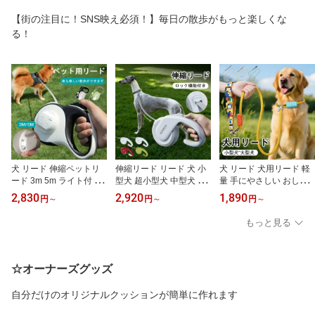
品 便利 取っ手付き 頑丈
保冷対応 アルミ内張り
【街の注目に！SNS映え必須！】毎日の散歩がもっと楽しくな
温度キープ 冷温両用
る！
犬 リード 伸縮ペットリ
伸縮リード リード 犬 小
犬 リード 犬用リード 軽
ード 3m 5m ライト付 LE
型犬 超小型犬 中型犬 子
量 手にやさしい おしゃ
Dライト付き 噛みつき防
犬 3m 5m 犬用リード 伸
れ 丈夫 頑丈 小型犬 中型
2,830
2,920
1,890
円
～
円
～
円
～
止ワイヤー 小型犬中型犬
縮 犬用伸縮リード お散
犬 大型犬対応 散歩用 迷
大型犬対応 犬用リード
歩 犬リード 自動伸縮 長
子防止 トレーニング 洗
もっと見る
自動巻き 散歩用ライト付
い 延長 頑丈 伸びる 太い
える フレンチブルドッグ
ワンタッチ格納 巻き取り
パピー用 引っ張る ペッ
柴犬 チワワ トイプード
式 ドッグリード
ト用品
ル マルチーズ
☆オーナーズグッズ
自分だけのオリジナルクッションが簡単に作れます