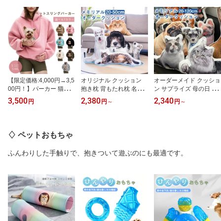
【限定価格:4,000円→3,5
オリジナル クッション
オーダーメイド クッショ
00円！】パーカー 猫抱
抱き枕 背もたれ枕 名入
ン サプライズ 母の日 誕
っこ用服 レディース 猫
れ 抱き枕 オーダー メモ
生日 プレゼント贈り物ギ
3,500
2,380
2,340
円
円
～
円
～
犬 猫入れるパーカー ス
リアルクッション 両面写
フトお返し ペット グッ
ウェット フード ボア ト
真 ペット メモリアルク
ズ オリジナル愛犬 証明
レーナー ポケット付き
ッション オーダー オー
写真 から 抱き枕 オーナ
裏起毛 長袖 プルオーバ
ダークッション ペット
ー グッズ オーダー メモ
♢ ペットおもちゃ
ー カンガルー式 猫だっ
肖像画 動物 猫 犬 オーダ
リアル犬 猫 癒し洗える
こペットスリング 秋冬
ーメイドクッション 記念
両面印刷プリント オーダ
ふんわりした手触りで、抱きついて遊ぶのにも最適です。
ゆったり 小動物入れ お
品
ーメイドグッズ
出掛け お散歩 便利犬猫
用 小型犬