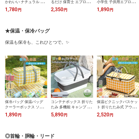
かわいい ナチュラル 北
るだけ 保育士 エプロン
小学生 子供用エプロン
欧 カフェ 韓国無地 シン
ワンピース 北欧 おしゃ
首掛け 撥水 かぶるだけ
1,780
2,350
1,890
円
円
円
プル ドレスエプロン お
れ ロング ガーデニング
こども おしゃれ 女の子
尻が隠れる エプロンドレ
作業用 家庭用 介護用 フ
男の子小学生 高学年 簡
スおしり隠れるワンピー
リーサイズ シンプル レ
単 シンプル 男女兼用 お
ス レストラン 美容師 前
ディース メンズ ワーク
手伝い 保育園 幼稚園 小
★保温・保冷バッグ
結び エステ レディース
エプロン かぶり エプロ
学校
ワークエプロンギフトプ
ン かわいい 無地 ポケッ
保温も保冷も、これひとつで。✨
レゼント キッチン
ト付 汚防止
保冷バッグ 保温バッグ
コンテナボックス 折りた
保温ピクニックバスケッ
クーラーボックス ソフト
たみ 多機能 キャンプ 収
ト 折りたたみ式 アウト
クーラーバッグ アイスパ
納ボックス 折り畳み式
ドア クーラーバッグ 携
1,890
5,890
2,520
円
円
円
ック 折り畳み 大容量 大
テーブル 蓋付き 大容量
帯用 ランチバッグ 手提
型 小型 保冷 保温 3層断
収納箱 耐久性 フタ付き
げ ピクニック ショッピ
熱 収納可能 軽量 ソフト
キャンプ道具収納 キャン
ングバスケット大容量 6
手提げ
プギア収納 ギアボックス
00Dオックスフォード生
◎首輪・胴輪・リード
ギアコンテナ キャンプ用
地 フタ付き防塵 保温・