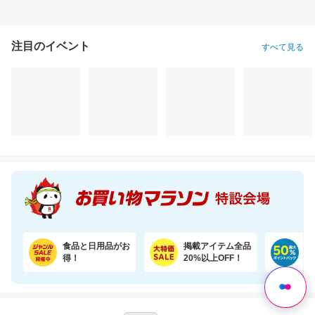
注目のイベント
すべて見る
【楽天ランキング1位獲得！】靴下に貼れるお名前シール大容量66個 選べる3色セット
＼1500万枚売れてる／楽天1位リピ多数★ふかふかホテルタオル4枚セットが20周年SALE！
1,280円
3,500円
3,
割引価格
割引価格
割引価格
1,099
2,980
2,950
円
円
円