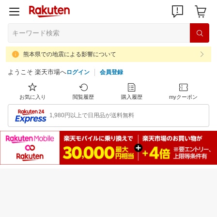
熊本県での地震による影響について
ようこそ 楽天市場へ
ログイン
会員登録
お気に入り
閲覧履歴
購入履歴
myクーポン
1,980円以上で日用品が送料無料