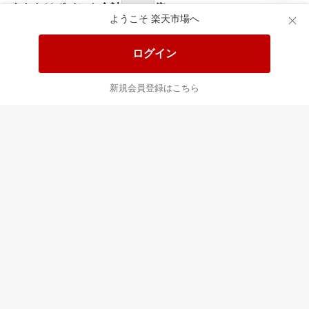
食品と日用品がお
掲載アイテム全品
日
得！
20%以上OFF！
ポ
ようこそ 楽天市場へ
ログイン
あなたはポイント
合計
倍
新規会員登録はこちら
最近チェックした商品
すべて見る