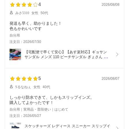
4
2026/08/08
みさ5310
女性
50代
発送も早く、助かりました！
色もかわいいです
自分用
注文日：2026/07/30
【宅配便で早くて安心】【あす楽対応】ギョサン 
サンダル メンズ 110 ビーチサンダル ぎょさん パー
ル PEARL 丸中工業所 シャワーサンダル 漁サン カ
リプソ つっかけ ダイバーズサンダル 漁師 
GYOSAN 海 海水浴 サーフィン すべらない すべり
にくい
5
2026/08/07
Sるなねぇ
女性
40代
しっかり防水できて、しかもスリップインズ。
購入してよかったです！
自分用｜実用品・普段使い｜はじめて
注文日：2026/05/27
スケッチャーズ レディース スニーカー スリップイ