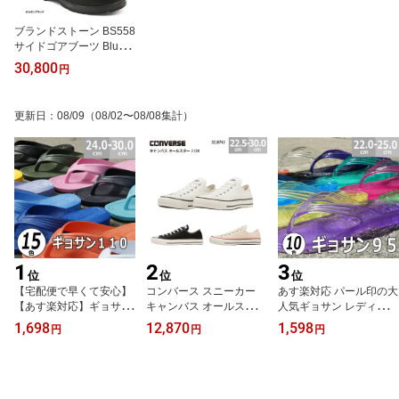
ブランドストーン BS558
サイドゴアブーツ Blund
stone メンズ レディース
30,800
円
歩きやすい 耐久性 クッ
ション性 履きやすい レ
ザー ブーツ
更新日
：
08/09
（08/02〜08/08集計）
1
2
3
位
位
位
【宅配便で早くて安心】
コンバース スニーカー
あす楽対応 パール印の大
【あす楽対応】ギョサン
キャンバス オールスター
人気ギョサン レディース
サンダル メンズ 110 ビ
J OX made in japan ロー
ラメ 95 一体成型サンダ
1,698
12,870
1,598
円
円
円
ーチサンダル ぎょさん
カット CONVERSE CAN
ル PEARL印 丸中工業所
パール PEARL 丸中工業
VAS ALL STAR J OX レ
所 シャワーサンダル 漁
ディース メンズ ホワイ
サン カリプソ つっかけ
ト ブラック ナチュラル
ダイバーズサンダル 漁師
ホワイト 22.0-30.0cm 32