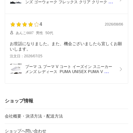
ンズ ゴーウォーク フレックス クリア クリーク 
124846W SKECHERS SLIP-INS GO WALK FLEX 
CLEAR CREEK ブラック(BBK) ネイビー/ピンク
(NVPK) チャコール/ラベンダー(CCLV) 22.0cm-
26.0cm
4
2026/08/06
あんこ6607
男性
50代
お世話になりました。また、機会ございましたら宜しくお願
いします。
注文日：2026/07/25
プーマ ユ プーマ V コート イーズイン スニーカー 
メンズ レディース  PUMA UNISEX PUMA V 
COURT EASE IN SNEAKERS さっと履ける ホワ
イト/ホワイト(01) ホワイト/ブラック(02) ブラック/
ブラック(03) ネイビー/ホワイト(04) 22.0cm-29.0cm 
402486
ショップ情報
会社概要・決済方法・配送方法
ショップへ問い合わせ