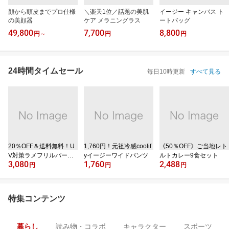
顔から頭皮までプロ仕様
＼楽天1位／話題の美肌
イージー キャンバス ト
の美顔器
ケア メラニングラス
ートバッグ
49,800
7,700
8,800
円
～
円
円
24時間タイムセール
毎日10時更新
すべて見る
20％OFF＆送料無料！U
1,760円！元祖冷感coolif
《50％OFF》ご当地レト
V対策ラメフリルパーカ
yイージーワイドパンツ
ルトカレー9食セット
3,080
1,760
2,488
ー
円
円
円
特集コンテンツ
暮らし
読み物・コラボ
キャラクター
スポーツ