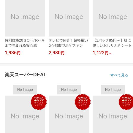
特別価格20％OFF/おへそ
テレビで紹介！超軽量57
【1パック85円～】肌に
まで包まれる安心感
g☆都市型ポケファン
優しいおしりふきシート
1,936
2,980
1,122
円
円
円
～
楽天スーパーDEAL
すべて見る
No Image
No Image
No Image
20%
30%
20%
ポイント
ポイント
ポイント
バック
バック
バック