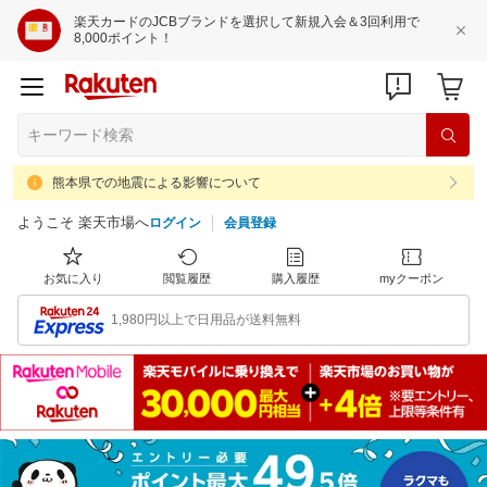
楽天カードのJCBブランドを選択して新規入会＆3回利用で
8,000ポイント！
熊本県での地震による影響について
ようこそ 楽天市場へ
ログイン
会員登録
お気に入り
閲覧履歴
購入履歴
myクーポン
1,980円以上で日用品が送料無料