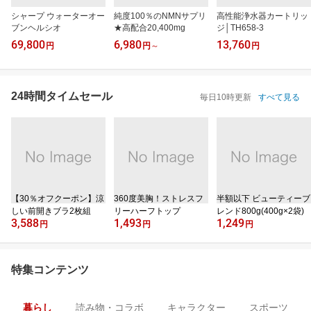
シャープ ウォーターオー
純度100％のNMNサプリ
高性能浄水器カートリッ
ブンヘルシオ
★高配合20,400mg
ジ│TH658-3
69,800
6,980
13,760
円
円
～
円
24時間タイムセール
毎日10時更新
すべて見る
【30％オフクーポン】涼
360度美胸！ストレスフ
半額以下 ビューティーブ
しい前開きブラ2枚組
リーハーフトップ
レンド800g(400g×2袋)
3,588
1,493
1,249
円
円
円
特集コンテンツ
暮らし
読み物・コラボ
キャラクター
スポーツ