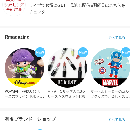
ライブでお得にGET！見逃し配信&開催日はこちらを
チェック
Rmagazine
すべて見る
POPMART×PIXARシリ
M・A・Cリップ人気3シ
マーベルヒーローのゴル
ーズのブラインドボック
リーズをスウォッチ比較
フグッズで、楽しくスコ
ス
アアップ！
有名ブランド・ショップ
すべて見る