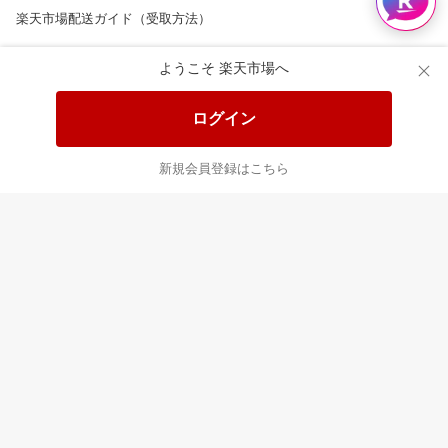
楽天市場配送ガイド（受取方法）
楽天にお店を開きませんか？
ようこそ 楽天市場へ
楽天ショッピングサービスご利用規約
ログイン
ページ内容・広告に関するご意見はこちら
新規会員登録はこちら
楽天クラッチ募金
Rakuten Ichiba English Guide
ご利用ガイド
ヘルプ
ログイン
8/16(日)メンテナンス実施のお知らせ
プラットフォームの透明性及び公正性の向上に関する取り組み