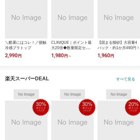
＼酷暑にはコレ！／接触
CLINIQUE｜ポイント最
【固まる猫砂】大容量4
冷感ブラトップ
大20倍◆数量限定セット
パック・約1か月490円！
も
2,990
1,980
1,960
円
円
～
円
楽天スーパーDEAL
すべて見る
No Image
No Image
No Image
30%
30%
20%
ポイント
ポイント
ポイント
バック
バック
バック