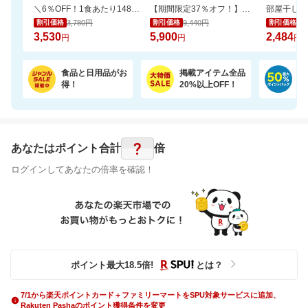
＼6％OFF！1食あたり148円／エコ梱包！パックご飯 180g×24食
【期間限定37％オフ！】エアラブ4プラス ファンシート ベビーカーの暑さ対策
3,780円
9,440円
2,
割引価格
割引価格
割引価格
3,530
5,900
2,484
円
円
円
食品と日用品がお
掲載アイテム全品
日
得！
20%以上OFF！
ポ
?
あなたはポイント
合計
倍
ログインしてあなたの倍率を確認！
ポイント最大
18.5
倍
!
とは？
7/1から楽天ポイントカード＋ファミリーマートをSPU対象サービスに追加、
Rakuten Pashaのポイント獲得条件を変更