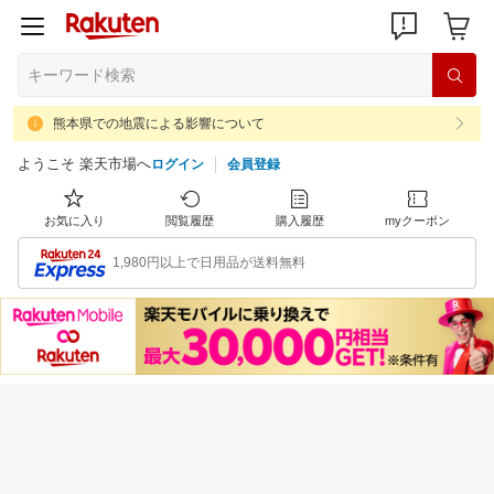
熊本県での地震による影響について
ようこそ 楽天市場へ
ログイン
会員登録
お気に入り
閲覧履歴
購入履歴
myクーポン
1,980円以上で日用品が送料無料