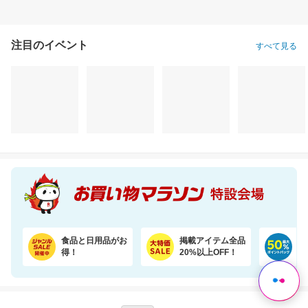
注目のイベント
すべて見る
食品と日用品がお
掲載アイテム全品
日
得！
20%以上OFF！
ポ