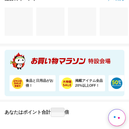
注目のイベント
すべて見る
干すたび、着るたび、ご褒美の香り。洗浄・抗菌・消臭・柔軟・香りを1粒に凝縮。
売り尽くし特価 令和7年産宮城県産 ひとめぼれ玄米30kg 日本全国送料無料でお届け
KITEN 
3,620円
19,990円
2,
割引価格
割引価格
割引価格
3,258
17,991
2,680
円
円
円