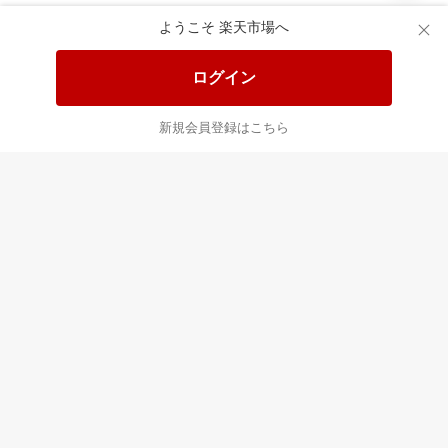
食品と日用品がお
掲載アイテム全品
日
得！
20%以上OFF！
ポ
ようこそ 楽天市場へ
ログイン
あなたはポイント
合計
倍
新規会員登録はこちら
最近チェックした商品
すべて見る