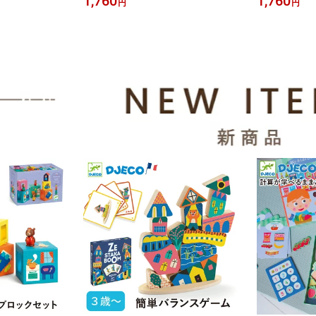
1,760
1,760
円
円
ノルウェー産の
界地図 学習パズル 地理 動物 6歳 小学
ーパズル 地理
小学生 知育玩具
生 知育玩具 LAA31-GB
育 紙製 | LA
30-JP
マップ 英語版 6