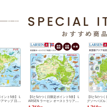
イント5倍】 L
【0と5のつく日限定ポイント5倍】 L
【0と5のつく
ジアマップ 日本
ARSEN ラーセン オーストラリアマッ
グソーパズル 
図パズル アジア
プ 英語版 65PCS ジグソーパズル 世
ル 世界地図 