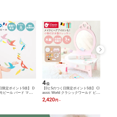
4
5
位
位
日限定ポイント5倍】 D
【0と5のつく日限定ポイント5倍】 Cl
【0と
 モビール バード マルチ
assic World クラシックワールド ピン
ランス
ッドメリー 0歳 赤ちゃん
クドレッサー 木製 子供用 メイク化粧
ジェコ
2,420
6,60
円
～
テリア 女の子 男の子
台 おもちゃ 3歳 4歳 女の子 おめかし
8歳 小
ナーズ DD04375
おままごとセット CL50543