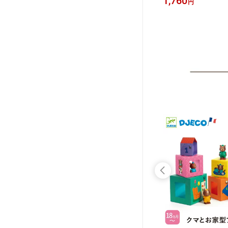
1,760
1,760
円
円
出し 人
オーストラリア 北欧ノルウェー産の
ユーラシア大陸 北欧
ルト 可
ジグソーパズル 地理 小学生 知育玩具
ジグソーパズル 地理 
O ジェコ
6歳 7歳 8歳 知育 LAA31-JP
6歳 7歳 8歳 知育 LAA