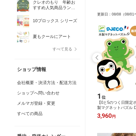
クレオのもり 年齢お
すすめ人気商品ランキ
ング！
更新日
：
08/08
（08/01
10ブロックス シリーズ
夏もクールにアート
すべて見る
ショップ情報
会社概要・決済方法・配送方法
ショップへ問い合わせ
15
1
位
位
5倍】 送
【0と5のつく日限定ポイント5倍】 カ
【0と5のつく日限定ポ
メルマガ登録・変更
供用 ボ
チューシャ手作りキット DJECOジェ
製マグネットパズル D
 子供部
コ ヘッドバンド プレシャス アクセサ
クク ジャングル 木の
すべての商品
3,520
3,960
円
円
ゃ 男の
リーキット ビーズセット 8歳 女の子
種類の動物 絵合わせ 1
3歳 キッ
工作 おしゃれ ピンク 創造力 色彩感
具 男の子 女の子 創造
フル テン
覚 DJ09837
118