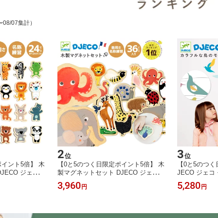
〜08/07集計）
2
3
位
位
イント5倍】 木
【0と5のつく日限定ポイント5倍】 木
【0と5のつく
JECO ジェコ
製マグネットセット DJECO ジェコ
JECO ジェコ
磁石おもちゃ 12
マグニモ 木の磁石おもちゃ 36ピース
カラー 鳥 ベ
3,960
5,280
円
円
歳 2歳 知育玩
2歳 3歳 知育玩具 男の子 女の子 おし
おしゃれ イン
力 想像力 DJ03
ゃれ 可愛い DJ03124
フランス デザイ