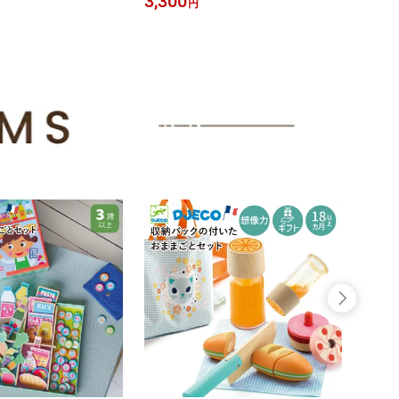
3,300
5,28
円
 小学生 知育玩具 6歳 知
おもちゃ 子供用楽器 3歳 シルバーリ
リー 
RSEN (ラーセン) アジア
ズム感 音感 協応動作 323831
形 回
3PCS |
愛い 
プリン