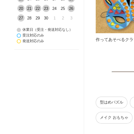
20
21
22
23
24
25
26
27
28
29
30
1
2
3
休業日（受注・発送対応なし）
受注対応のみ
作ってあそべるクラ
発送対応のみ
型はめパズル
メイク おもちゃ