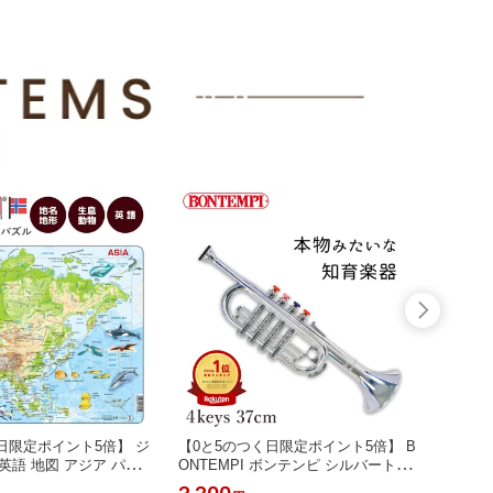
日限定ポイント5倍】 ジ
【0と5のつく日限定ポイント5倍】 B
【0と
英語 地図 アジア パズ
ONTEMPI ボンテンピ シルバートラ
ルゴー
日本 学習パズル ジグゾ
ンペット 4keys 37cm 金管楽器 楽器
歳 誕