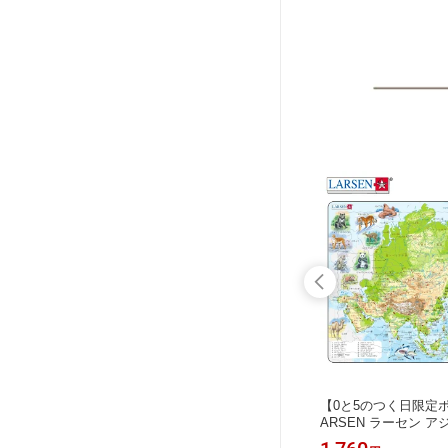
5倍】 オ
【0と5のつく日限定ポイント5倍】 L
【0と5のつく日限定ポ
子供 4
ARSEN ラーセン オーストラリアマッ
ARSEN ラーセン ア
 アクセサ
プ 日本語版 65PCS 世界地図パズル
語版 63PCS 世界地