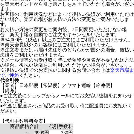
を楽天ポイントから引き落としをさせていただく場合がござい
ます。
お客様のご利用状況などによって後払い決済がご利用いただけ
ない場合、楽天市場がお支払い方法の変更をご案内いたしま
す。
お支払い方法の変更をご案内後、7日間変更いただけない場
合、楽天市場が自動でご注文をキャンセルいたします。
※54,000円（税込）以上のご注文にはご利用いただけません。
※楽天会員以外のお客様にはご利用いただけません。
※注文者またはお届け先住所のどちらかが国外の場合、後払い
決済をご利用いただけません。
※メール便等のお受け取り時に受領印や署名が不要な配送方法
の場合、後払い決済をご利用いただけない場合がございます。
※後払い決済でのお支払いに関するお問い合わせは
楽天市場ま
でご連絡
ください。
代金引換
【業者】日本郵便【常温便】／ヤマト運輸【冷凍便】
【備考】
●ご注文後にショップからメールにてお支払い総額をお知らせ
いたします。
●代金は配達された商品のお受け取り時に配送員にお支払いく
ださい。
【代引手数料料金表】
商品価格合計
代引手数料
～ 9999円
330円