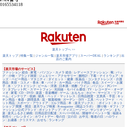
0165534118
楽天トップへ >>
楽天トップ
|
特集一覧
|
ジャンル一覧
|
楽天市場アプリ
|
スーパーDEAL
|
ランキング
|
出
店のご案内
【楽天市場のサービス】
ファッション 総合
|
家電・パソコン・カメラ 総合
|
レディースファッション
|
靴
|
バッ
グ・小物・ブランド雑貨
|
ジュエリー・アクセサリー
|
腕時計
|
下着・ナイトウェア
|
キ
ッズ・ベビー用品・マタニティ
|
ダイエット・健康
|
医薬品・コンタクトレンズ・介護
用品
|
美容・コスメ・香水
|
車・バイク
|
カー用品・バイク用品
|
食品
|
スイーツ・お菓
子
|
水・ソフトドリンク
|
ビール・洋酒
|
日本酒・焼酎
|
ワイン
|
パソコン・PCパー
ツ
|
タブレットPC・スマートフォン
|
光回線・モバイル通信
|
TV・レコーダー・オーデ
ィオ
|
家電
|
CD・DVD
|
楽器・音楽機材
|
ゲーム
|
おもちゃ
|
ホビー
|
サービス・リフォ
ーム
|
インテリア・収納
|
寝具・ベッド・マットレス
|
日用品雑貨・文房具・手芸
|
キッ
チン用品・食器・調理器具
|
花・観葉植物
|
ガーデン・DIY・工具
|
ペットフード ・ ペ
ット用品
|
スポーツ・アウトドア
|
ゴルフ用品
|
本
（
楽天ブックス
） |
ポイント
|
ネット
ショップ 開業・開店
|
楽天ウェブ検索
|
R-magazine（雑誌コラボ）
|
贈り物・ギフト
|
フ
ァッション公式ブランド
|
ポイントアップ
|
ディズニーゾーン
|
サンリオゾーン
|
まち
楽
|
楽天ふるさと納税
|
日用品翌日配達
|
スーパーDEAL
|
開催中イベント一覧
|
福袋＆
初売り
|
バレンタイン
|
ホワイトデー
|
母の日
|
父の日
|
お中元
|
敬老の日
|
ハロウィ
ン
|
お歳暮
|
クリスマス
|
おせち
|
ランキング