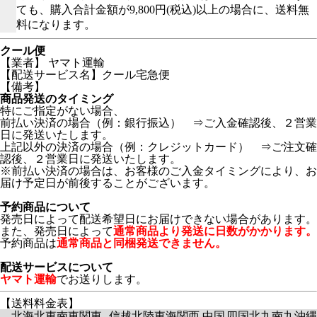
ても、購入合計金額が9,800円(税込)以上の場合に、送料無
料になります。
クール便
【業者】 ヤマト運輸
【配送サービス名】クール宅急便
【備考】
商品発送のタイミング
特にご指定がない場合、
前払い決済の場合（例：銀行振込） ⇒ご入金確認後、２営業
日に発送いたします。
上記以外の決済の場合（例：クレジットカード） ⇒ご注文確
認後、２営業日に発送いたします。
※前払い決済の場合は、お客様のご入金タイミングにより、お
届け予定日が前後することがございます。
予約商品について
発売日によって配送希望日にお届けできない場合があります。
また、発売日によって
通常商品より発送に日数がかかります。
予約商品は
通常商品と同梱発送できません。
配送サービスについて
ヤマト運輸
でお送りします。
【送料料金表】
北海
北東
南東
関東
信越
北陸
東海
関西
中国
四国
北九
南九
沖縄