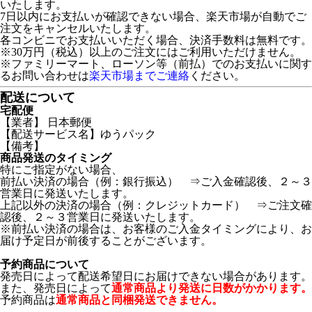
いたします。
7日以内にお支払いが確認できない場合、楽天市場が自動でご
注文をキャンセルいたします。
各コンビニでお支払いいただく場合、決済手数料は無料です。
※30万円（税込）以上のご注文にはご利用いただけません。
※ファミリーマート、ローソン等（前払）でのお支払いに関す
るお問い合わせは
楽天市場までご連絡
ください。
配送について
宅配便
【業者】 日本郵便
【配送サービス名】ゆうパック
【備考】
商品発送のタイミング
特にご指定がない場合、
前払い決済の場合（例：銀行振込） ⇒ご入金確認後、２～３
営業日に発送いたします。
上記以外の決済の場合（例：クレジットカード） ⇒ご注文確
認後、２～３営業日に発送いたします。
※前払い決済の場合は、お客様のご入金タイミングにより、お
届け予定日が前後することがございます。
予約商品について
発売日によって配送希望日にお届けできない場合があります。
また、発売日によって
通常商品より発送に日数がかかります。
予約商品は
通常商品と同梱発送できません。