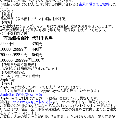
い決済をご利用いただけない場合がございます。
※後払い決済でのお支払いに関するお問い合わせは
楽天市場までご連絡
くだ
さい。
代金引換
【業者】
日本郵便【常温便】／ヤマト運輸【冷凍便】
【備考】
●ご注文後にショップからメールにてお支払い総額をお知らせいたします。
●代金は配達された商品のお受け取り時に配送員にお支払いください。
代引手数料料金表
商品価格合計
代引手数料
-9999円
330円
10000 -29999円
440円
30000 -99999円
660円
100000 -299999円
1100円
【代引手数料分消費税】
この料金には消費税が含まれています
【代引業者指定】
クール冷凍便(ヤマト運輸)
Apple Pay
【備考】
Apple Payに対応したiPhoneでお支払いいただけます。
ご注文を確定する直前に、Apple Payの認証を行っていただきます。
Apple Payでのお支払い方法
Apple Payでご利用できるカードは発行会社によって異なります。
詳細は
Apple Payでのお支払い方法
よりAppleのサイトをご確認ください。
お客様のご利用状況などによってApple Payおよびクレジットカードがご利用
いただけない場合、楽天市場がお支払い方法の変更をご案内、またはご注文
をキャンセルいたします。
お支払い方法の変更をご案内後、7日間変更いただけない場合、楽天市場が