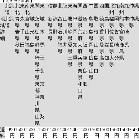
【送料料金表】
北海
北東
南東
関東
信越
北陸
東海
関西
中国
四国
北九
南九
沖縄
道
北
北
州
州
地
北海
青森
宮城
茨城
新潟
富山
岐阜
滋賀
鳥取
徳島
福岡
熊本
沖縄
域
道
県
県
県
県
県
県
県
県
県
県
県
県
詳
岩手
山形
栃木
長野
石川
静岡
京都
島根
香川
佐賀
宮崎
細
県
県
県
県
県
県
府
県
県
県
県
秋田
福島
群馬
福井
愛知
大阪
岡山
愛媛
長崎
鹿児
県
県
県
県
県
府
県
県
県
島
埼玉
三重
兵庫
広島
高知
大分
県
県
県
県
県
県
県
千葉
奈良
山口
県
県
県
東京
和歌
都
山
神奈
県
川
県
山梨
県
送
990
1500
1500
1500
1500
1500
1500
1500
1500
1500
1500
1500
3500
円
円
円
円
円
円
円
円
円
円
円
円
円
料