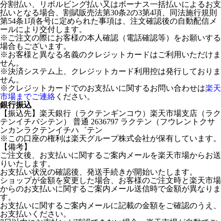
分割払い、リボルビング払い又はボーナス一括払いによるお支
払いとなる場合、割賦販売法第30条2の3第4項、同法施行規則
第54条1項各号に定められた事項は、注文確認後の自動配信メ
ールにより交付します。
※ご注文の際にお客様の本人確認（電話確認等）をお願いする
場合もございます。
※お客様と異なる名義のクレジットカードはご利用いただけま
せん。
※決済システム上、クレジットカード利用控は発行しておりま
せん。
※クレジットカードでのお支払いに関するお問い合わせは
楽天
市場までご連絡
ください。
銀行振込
【振込先】楽天銀行（ラクテンギンコウ）楽天市場支店（ラク
テンイチバシテン） 普通 2636797 ラクテン（フウレントクサ
ンカンラクテンイチハ゛テン
※この口座の権利は楽天グループ株式会社が保有しています。
【備考】
ご注文後、お支払いに関するご案内メールを楽天市場からお送
りいたします。
お支払い状況の確認後、発送手続きが開始いたします。
ショップが金額を変更した場合、お客様のご注文時と楽天市場
からのお支払いに関するご案内メール送信時で金額が異なりま
す。
お支払いに関するご案内メールに記載の金額をご確認のうえ、
お支払いください。