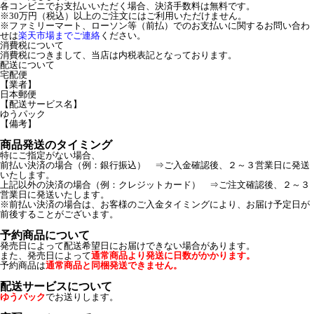
各コンビニでお支払いいただく場合、決済手数料は無料です。
※30万円（税込）以上のご注文にはご利用いただけません。
※ファミリーマート、ローソン等（前払）でのお支払いに関するお問い合わ
せは
楽天市場までご連絡
ください。
消費税について
消費税につきまして、当店は内税表記となっております。
配送について
宅配便
【業者】
日本郵便
【配送サービス名】
ゆうパック
【備考】
商品発送のタイミング
特にご指定がない場合、
前払い決済の場合（例：銀行振込） ⇒ご入金確認後、２～３営業日に発送
いたします。
上記以外の決済の場合（例：クレジットカード） ⇒ご注文確認後、２～３
営業日に発送いたします。
※前払い決済の場合は、お客様のご入金タイミングにより、お届け予定日が
前後することがございます。
予約商品について
発売日によって配送希望日にお届けできない場合があります。
また、発売日によって
通常商品より発送に日数がかかります。
予約商品は
通常商品と同梱発送できません。
配送サービスについて
ゆうパック
でお送りします。