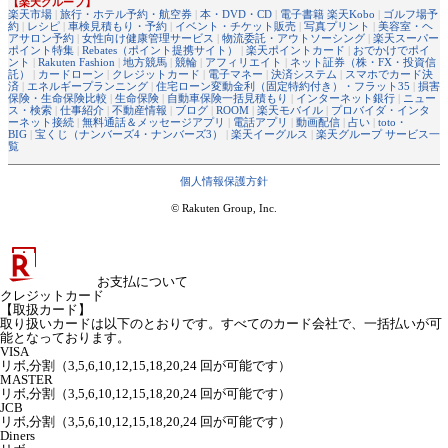
【楽天グループ】
楽天市場
|
旅行・ホテル予約・航空券
|
本・DVD・CD
|
電子書籍 楽天Kobo
|
ゴルフ場予
約
|
レシピ
|
車検見積もり・予約
|
イベント・チケット販売
|
写真プリント
|
美容室・ヘ
アサロン予約
|
女性向け健康管理サービス
|
物流委託・アウトソーシング
|
楽天スーパー
ポイント特集
|
Rebates（ポイント提携サイト）
|
楽天ポイントカード
|
おでかけでポイ
ント
|
Rakuten Fashion
|
地方競馬
|
競輪
|
アフィリエイト
|
ネット証券（株・FX・投資信
託）
|
カードローン
|
クレジットカード
|
電子マネー
|
決済システム
|
スマホでカード決
済
|
エネルギープランニング
|
住宅ローン変動金利（固定特約付き）・フラット35
|
損害
保険・生命保険比較
|
生命保険
|
自動車保険一括見積もり
|
インターネット銀行
|
ニュー
ス・検索
|
仕事紹介
|
不動産情報
|
ブログ
|
ROOM
|
楽天モバイル
|
プロバイダ・インタ
ーネット接続
|
無料通話＆メッセージアプリ
|
電話アプリ
|
動画配信
|
占い
|
toto・
BIG
|
宝くじ（ナンバーズ4・ナンバーズ3）
|
楽天イーグルス
|
楽天グループ サービス一
覧
個人情報保護方針
© Rakuten Group, Inc.
お支払について
クレジットカード
【取扱カード】
取り扱いカードは以下のとおりです。すべてのカード会社で、一括払いが可
能となっております。
VISA
リボ,分割（3,5,6,10,12,15,18,20,24 回が可能です）
MASTER
リボ,分割（3,5,6,10,12,15,18,20,24 回が可能です）
JCB
リボ,分割（3,5,6,10,12,15,18,20,24 回が可能です）
Diners