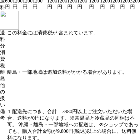
送
690
1200
1200
1200
1200
1200
1200
1200
1200
1200
1200
1200
3200
円
円
円
円
円
円
円
円
円
円
円
円
円
料
送
この料金には消費税が 含まれています。
料
分
消
費
税
離
離島・一部地域は追加送料がかかる場合があります。
島
他
の
扱
い
備
１配送先につき、合計 3980円以上ご注文いただいた場
考
合、送料が0円になります。※常温品と冷蔵品の同梱は不
可。 沖縄・離島・一部地域への配送は、39ショップであっ
ても、購入合計金額が9,800円(税込)以上の場合に、送料無
料になります。