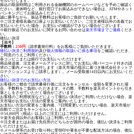
セルいたします。
振込の取扱時間はご利用される金融機関のホームページなどを予めご確認く
ださい。連休時など、銀行窓口でお振込みができない場合は、ATMやネット
バンキングにてお振込みください。
誠に勝手ながら、振込手数料はお客様のご負担でお願いいたします。
※ご注文者様名義の口座よりお支払いください。ご注文者様以外の名義でお
支払いいただいた場合、お支払いの確認ができない場合がございます。
※銀行振込でのお支払いに関するお問い合わせは
楽天市場までご連絡
くださ
い。
後払い決済
【備考】
手数料：
250円
（請求書発行料）をお客様にご負担いただきます。
後払い決済ご利用規約
及び
個人情報の取扱いに係る事項
をご確認いただき、
ご同意のうえご利用ください。
各コンビニまたは銀行でお支払いいただけます。
商品発送後、注文者メールアドレスに対してお支払い用バーコード付きの請
求のご案内メールを送付します（楽天市場の指示に基づき株式会社ネットプ
ロテクションズよりご請求します）。メール受取後14日以内にお支払いくだ
さい。
後払い決済でのお支払い方法
お客様のご都合で請求書発行後に注文をキャンセル・金額を変更された場
合、手数料をご負担いただきます。その際、手数料を楽天ポイントから引き
落としをさせていただく場合がございます。
お客様のご利用状況などによって後払い決済がご利用いただけない場合、楽
天市場がお支払い方法の変更をご案内いたします。
お支払い方法の変更をご案内後、7日間変更いただけない場合、楽天市場が
自動でご注文をキャンセルいたします。
※54,000円（税込）以上のご注文にはご利用いただけません。
※楽天会員以外のお客様にはご利用いただけません。
※注文者またはお届け先住所のどちらかが国外の場合、後払い決済をご利用
いただけません。
※メール便等のお受け取り時に受領印や署名が不要な配送方法の場合、後払