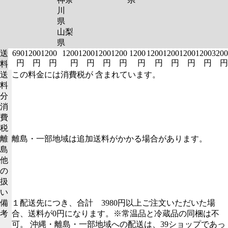
川
県
山梨
県
送
690
1200
1200
1200
1200
1200
1200
1200
1200
1200
1200
1200
3200
円
円
円
円
円
円
円
円
円
円
円
円
円
料
送
この料金には消費税が 含まれています。
料
分
消
費
税
離
離島・一部地域は追加送料がかかる場合があります。
島
他
の
扱
い
備
１配送先につき、合計 3980円以上ご注文いただいた場
考
合、送料が0円になります。※常温品と冷蔵品の同梱は不
可。 沖縄・離島・一部地域への配送は、39ショップであっ