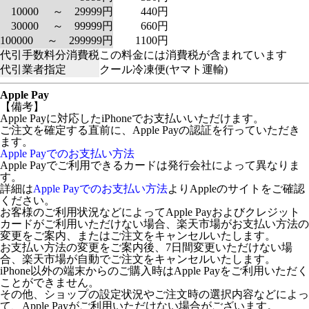
10000 ～ 29999円
440円
30000 ～ 99999円
660円
100000 ～ 299999円
1100円
代引手数料分消費税
この料金には消費税が含まれています
代引業者指定
クール冷凍便(ヤマト運輸)
Apple Pay
【備考】
Apple Payに対応したiPhoneでお支払いいただけます。
ご注文を確定する直前に、Apple Payの認証を行っていただき
ます。
Apple Payでのお支払い方法
Apple Payでご利用できるカードは発行会社によって異なりま
す。
詳細は
Apple Payでのお支払い方法
よりAppleのサイトをご確認
ください。
お客様のご利用状況などによってApple Payおよびクレジット
カードがご利用いただけない場合、楽天市場がお支払い方法の
変更をご案内、またはご注文をキャンセルいたします。
お支払い方法の変更をご案内後、7日間変更いただけない場
合、楽天市場が自動でご注文をキャンセルいたします。
iPhone以外の端末からのご購入時はApple Payをご利用いただく
ことができません。
その他、ショップの設定状況やご注文時の選択内容などによっ
て、Apple Payがご利用いただけない場合がございます。