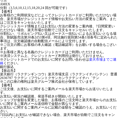
リボ
AMEX
分割（3,5,6,10,12,15,18,20,24 回が可能です）
【備考】
お客様のご利用状況などによってクレジットカードがご利用いただけない場
合、楽天市場がクレジットカード情報やお支払い方法の変更をご案内、また
はご注文をキャンセルいたします。
クレジットカード情報またはお支払い方法の変更をご案内後、7日間変更い
ただけない場合、楽天市場が自動でご注文をキャンセルいたします。
分割払い、リボルビング払い又はボーナス一括払いによるお支払いとなる場
合、割賦販売法第30条2の3第4項、同法施行規則第54条1項各号に定められた
事項は、注文確認後の自動配信メールにより交付します。
※ご注文の際にお客様の本人確認（電話確認等）をお願いする場合もござい
ます。
※お客様と異なる名義のクレジットカードはご利用いただけません。
※決済システム上、クレジットカード利用控は発行しておりません。
※クレジットカードでのお支払いに関するお問い合わせは
楽天市場までご連
絡
ください。
銀行振込
【振込先】
楽天銀行（ラクテンギンコウ）楽天市場支店（ラクテンイチバシテン） 普通
2636797 ラクテン（フウレントクサンカンラクテンイチハ゛テン
※この口座の権利は楽天グループ株式会社が保有しています。
【備考】
ご注文後、お支払いに関するご案内メールを楽天市場からお送りいたしま
す。
お支払い状況の確認後、発送手続きが開始いたします。
ショップが金額を変更した場合、お客様のご注文時と楽天市場からのお支払
いに関するご案内メール送信時で金額が異なります。
お支払いに関するご案内メールに記載の金額をご確認のうえ、お支払いくだ
さい。
7日以内にお支払いが確認できない場合、楽天市場が自動でご注文をキャン