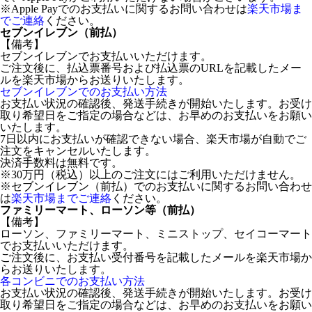
※Apple Payでのお支払いに関するお問い合わせは
楽天市場ま
でご連絡
ください。
セブンイレブン（前払）
【備考】
セブンイレブンでお支払いいただけます。
ご注文後に、払込票番号および払込票のURLを記載したメー
ルを楽天市場からお送りいたします。
セブンイレブンでのお支払い方法
お支払い状況の確認後、発送手続きが開始いたします。お受け
取り希望日をご指定の場合などは、お早めのお支払いをお願い
いたします。
7日以内にお支払いが確認できない場合、楽天市場が自動でご
注文をキャンセルいたします。
決済手数料は無料です。
※30万円（税込）以上のご注文にはご利用いただけません。
※セブンイレブン（前払）でのお支払いに関するお問い合わせ
は
楽天市場までご連絡
ください。
ファミリーマート、ローソン等（前払）
【備考】
ローソン、ファミリーマート、ミニストップ、セイコーマート
でお支払いいただけます。
ご注文後に、お支払い受付番号を記載したメールを楽天市場か
らお送りいたします。
各コンビニでのお支払い方法
お支払い状況の確認後、発送手続きが開始いたします。お受け
取り希望日をご指定の場合などは、お早めのお支払いをお願い