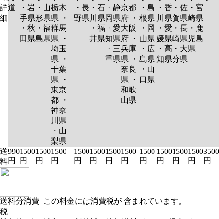
詳
道
・岩
・山
栃木
・長
・石
・静
京都
・島
・香
・佐
・宮
細
手県
形県
県 ・
野県
川県
岡県
府 ・
根県
川県
賀県
崎県
・秋
・福
群馬
・福
・愛
大阪
・岡
・愛
・長
・鹿
田県
島県
県 ・
井県
知県
府 ・
山県
媛県
崎県
児島
埼玉
・三
兵庫
・広
・高
・大
県
県 ・
重県
県 ・
島県
知県
分県
千葉
奈良
・山
県 ・
県 ・
口県
東京
和歌
都 ・
山県
神奈
川県
・山
梨県
送
990
1500
1500
1500
1500
1500
1500
1500
1500
1500
1500
1500
3500
円
円
円
円
円
円
円
円
円
円
円
円
円
料
送料分消費
この料金には消費税が 含まれています。
税