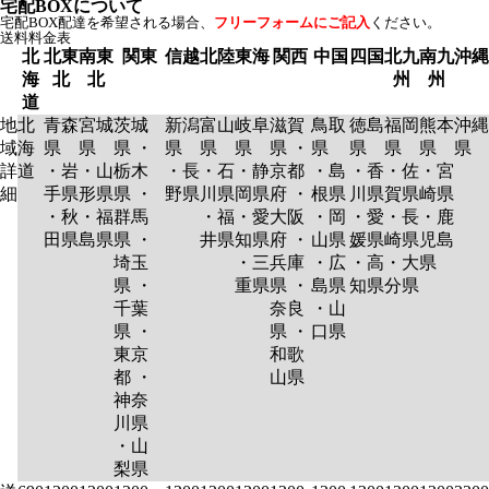
宅配BOXについて
宅配BOX配達を希望される場合、
フリーフォームにご記入
ください。
送料料金表
北
北東
南東
関東
信越
北陸
東海
関西
中国
四国
北九
南九
沖縄
海
北
北
州
州
道
地
北
青森
宮城
茨城
新潟
富山
岐阜
滋賀
鳥取
徳島
福岡
熊本
沖縄
域
海
県
県
県 ・
県
県
県
県 ・
県
県
県
県
県
詳
道
・岩
・山
栃木
・長
・石
・静
京都
・島
・香
・佐
・宮
細
手県
形県
県 ・
野県
川県
岡県
府 ・
根県
川県
賀県
崎県
・秋
・福
群馬
・福
・愛
大阪
・岡
・愛
・長
・鹿
田県
島県
県 ・
井県
知県
府 ・
山県
媛県
崎県
児島
埼玉
・三
兵庫
・広
・高
・大
県
県 ・
重県
県 ・
島県
知県
分県
千葉
奈良
・山
県 ・
県 ・
口県
東京
和歌
都 ・
山県
神奈
川県
・山
梨県