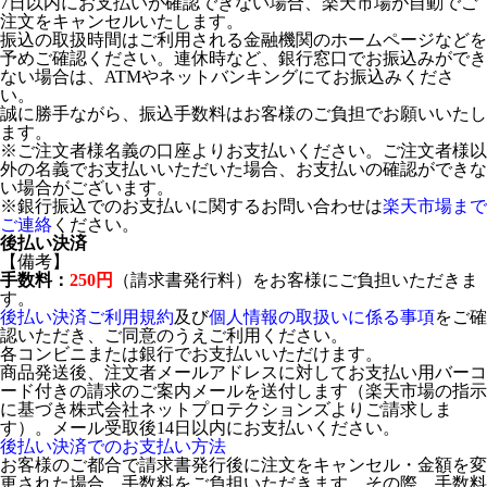
7日以内にお支払いが確認できない場合、楽天市場が自動でご
注文をキャンセルいたします。
振込の取扱時間はご利用される金融機関のホームページなどを
予めご確認ください。連休時など、銀行窓口でお振込みができ
ない場合は、ATMやネットバンキングにてお振込みくださ
い。
誠に勝手ながら、振込手数料はお客様のご負担でお願いいたし
ます。
※ご注文者様名義の口座よりお支払いください。ご注文者様以
外の名義でお支払いいただいた場合、お支払いの確認ができな
い場合がございます。
※銀行振込でのお支払いに関するお問い合わせは
楽天市場まで
ご連絡
ください。
後払い決済
【備考】
手数料：
250円
（請求書発行料）をお客様にご負担いただきま
す。
後払い決済ご利用規約
及び
個人情報の取扱いに係る事項
をご確
認いただき、ご同意のうえご利用ください。
各コンビニまたは銀行でお支払いいただけます。
商品発送後、注文者メールアドレスに対してお支払い用バーコ
ード付きの請求のご案内メールを送付します（楽天市場の指示
に基づき株式会社ネットプロテクションズよりご請求しま
す）。メール受取後14日以内にお支払いください。
後払い決済でのお支払い方法
お客様のご都合で請求書発行後に注文をキャンセル・金額を変
更された場合、手数料をご負担いただきます。その際、手数料