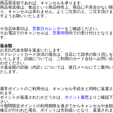
商品発送前であれば、キャンセルを承ります。
商品発送後は、食品という商品特性上、商品に不具合がない限
り、キャンセルは承れません。よくご注意の上、ご注文頂けま
すようお願いいたします。
※当店休業日は、
営業日カレンダー
をご確認ください。
※お電話でのキャンセルは、
営業時間
内での受け付けとなりま
す。
返金額
お支払代金全額を返金いたします。
※クレジットカード決済の場合は、当店にて請求の取り消しを
いたします。詳細については、ご利用のカード会社へお問い合
わせください。
※返金額の詳細（内訳）については、後日メールにてご案内い
たします。
通常ポイントのご利用分は、キャンセル手続きと同時に返還さ
れます。
ポイントが返還されたかどうかは、
ポイント履歴
よりご確認下
さい。
※期間限定ポイントの利用期限を過ぎてからキャンセルや金額
修正が行われた場合、ポイントは失効扱いとなり、返還されま