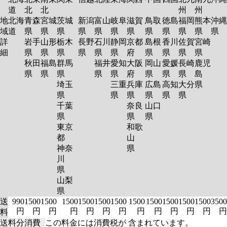
道
北
北
州
州
地
北海
青森
宮城
茨城
新潟
富山
岐阜
滋賀
鳥取
徳島
福岡
熊本
沖縄
域
道
県
県
県
県
県
県
県
県
県
県
県
県
詳
岩手
山形
栃木
長野
石川
静岡
京都
島根
香川
佐賀
宮崎
細
県
県
県
県
県
県
府
県
県
県
県
秋田
福島
群馬
福井
愛知
大阪
岡山
愛媛
長崎
鹿児
県
県
県
県
県
府
県
県
県
島
埼玉
三重
兵庫
広島
高知
大分
県
県
県
県
県
県
県
千葉
奈良
山口
県
県
県
東京
和歌
都
山
神奈
県
川
県
山梨
県
送
990
1500
1500
1500
1500
1500
1500
1500
1500
1500
1500
1500
3500
円
円
円
円
円
円
円
円
円
円
円
円
円
料
送料分消費
この料金には消費税が 含まれています。