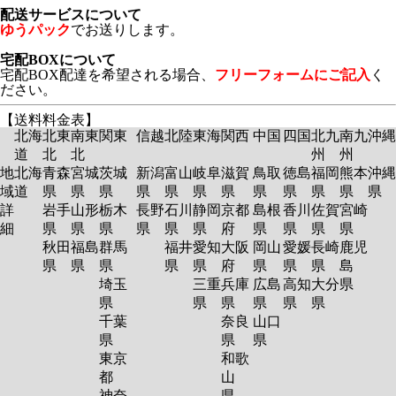
配送サービスについて
ゆうパック
でお送りします。
宅配BOXについて
宅配BOX配達を希望される場合、
フリーフォームにご記入
く
ださい。
【送料料金表】
北海
北東
南東
関東
信越
北陸
東海
関西
中国
四国
北九
南九
沖縄
道
北
北
州
州
地
北海
青森
宮城
茨城
新潟
富山
岐阜
滋賀
鳥取
徳島
福岡
熊本
沖縄
域
道
県
県
県
県
県
県
県
県
県
県
県
県
詳
岩手
山形
栃木
長野
石川
静岡
京都
島根
香川
佐賀
宮崎
細
県
県
県
県
県
県
府
県
県
県
県
秋田
福島
群馬
福井
愛知
大阪
岡山
愛媛
長崎
鹿児
県
県
県
県
県
府
県
県
県
島
埼玉
三重
兵庫
広島
高知
大分
県
県
県
県
県
県
県
千葉
奈良
山口
県
県
県
東京
和歌
都
山
神奈
県