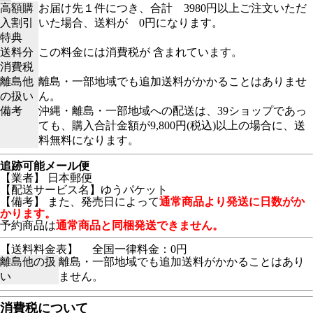
高額購
お届け先１件につき、合計 3980円以上ご注文いただ
入割引
いた場合、送料が 0円になります。
特典
送料分
この料金には消費税が 含まれています。
消費税
離島他
離島・一部地域でも追加送料がかかることはありませ
の扱い
ん。
備考
沖縄・離島・一部地域への配送は、39ショップであっ
ても、購入合計金額が9,800円(税込)以上の場合に、送
料無料になります。
追跡可能メール便
【業者】 日本郵便
【配送サービス名】ゆうパケット
【備考】
また、発売日によって
通常商品より発送に日数がか
かります。
予約商品は
通常商品と同梱発送できません。
【送料料金表】
全国一律料金：0円
離島他の扱
離島・一部地域でも追加送料がかかることはあり
い
ません。
消費税について