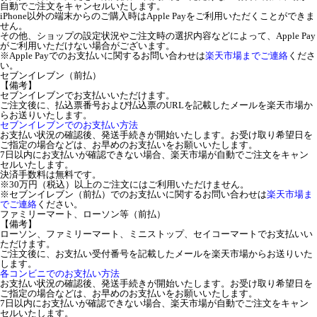
自動でご注文をキャンセルいたします。
iPhone以外の端末からのご購入時はApple Payをご利用いただくことができま
せん。
その他、ショップの設定状況やご注文時の選択内容などによって、Apple Pay
がご利用いただけない場合がございます。
※Apple Payでのお支払いに関するお問い合わせは
楽天市場までご連絡
くださ
い。
セブンイレブン（前払）
【備考】
セブンイレブンでお支払いいただけます。
ご注文後に、払込票番号および払込票のURLを記載したメールを楽天市場か
らお送りいたします。
セブンイレブンでのお支払い方法
お支払い状況の確認後、発送手続きが開始いたします。お受け取り希望日を
ご指定の場合などは、お早めのお支払いをお願いいたします。
7日以内にお支払いが確認できない場合、楽天市場が自動でご注文をキャン
セルいたします。
決済手数料は無料です。
※30万円（税込）以上のご注文にはご利用いただけません。
※セブンイレブン（前払）でのお支払いに関するお問い合わせは
楽天市場ま
でご連絡
ください。
ファミリーマート、ローソン等（前払）
【備考】
ローソン、ファミリーマート、ミニストップ、セイコーマートでお支払いい
ただけます。
ご注文後に、お支払い受付番号を記載したメールを楽天市場からお送りいた
します。
各コンビニでのお支払い方法
お支払い状況の確認後、発送手続きが開始いたします。お受け取り希望日を
ご指定の場合などは、お早めのお支払いをお願いいたします。
7日以内にお支払いが確認できない場合、楽天市場が自動でご注文をキャン
セルいたします。