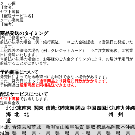
クール便
【業者】
ヤマト運輸
【配送サービス名】
クール宅急便
【備考】
商品発送のタイミング
特にご指定がない場合、
前払い決済の場合（例：銀行振込） ⇒ご入金確認後、２営業日に発送いた
します。
上記以外の決済の場合（例：クレジットカード） ⇒ご注文確認後、２営業
日に発送いたします。
※前払い決済の場合は、お客様のご入金タイミングにより、お届け予定日が
前後することがございます。
予約商品について
発売日によって配送希望日にお届けできない場合があります。
また、発売日によって
通常商品より発送に日数がかかります。
予約商品は
通常商品と同梱発送できません。
配送サービスについて
ヤマト運輸
でお送りします。
送料料金表
北
北東
南東
関東
信越
北陸
東海
関西
中国
四国
北九
南九
沖縄
海
北
北
州
州
道
地
北
青森
宮城
茨城
新潟
富山
岐阜
滋賀
鳥取
徳島
福岡
熊本
沖縄
域
海
県
県
県 ・
県
県
県
県 ・
県
県
県
県
県