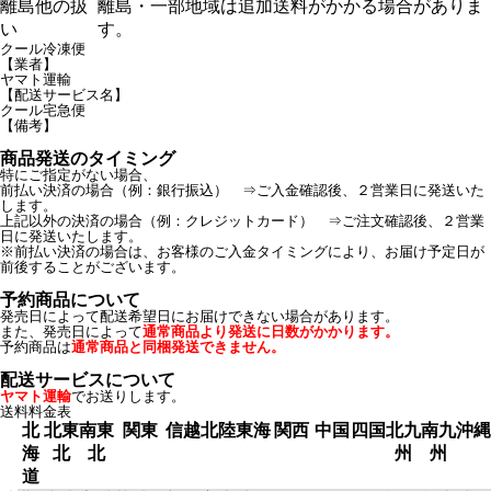
離島他の扱
離島・一部地域は追加送料がかかる場合がありま
い
す。
クール冷凍便
【業者】
ヤマト運輸
【配送サービス名】
クール宅急便
【備考】
商品発送のタイミング
特にご指定がない場合、
前払い決済の場合（例：銀行振込） ⇒ご入金確認後、２営業日に発送いた
します。
上記以外の決済の場合（例：クレジットカード） ⇒ご注文確認後、２営業
日に発送いたします。
※前払い決済の場合は、お客様のご入金タイミングにより、お届け予定日が
前後することがございます。
予約商品について
発売日によって配送希望日にお届けできない場合があります。
また、発売日によって
通常商品より発送に日数がかかります。
予約商品は
通常商品と同梱発送できません。
配送サービスについて
ヤマト運輸
でお送りします。
送料料金表
北
北東
南東
関東
信越
北陸
東海
関西
中国
四国
北九
南九
沖縄
海
北
北
州
州
道