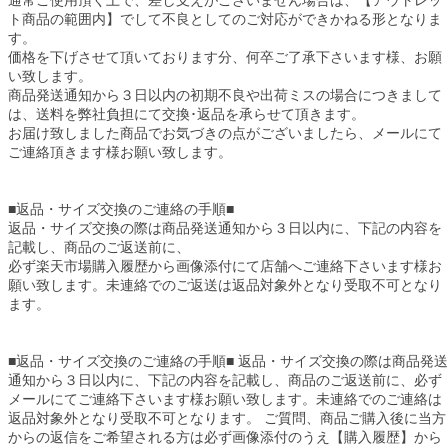
通常ご使用頂く上で、差し支えがございません場合は、【アウトレッ
ト商品の範囲内】でして不良としてのご対応ができかねる形となりま
す。
価格を下げさせて頂いております分、何卒ご了承下さいます様、お願
い致します。
商品発送通知から３日以内の初期不良や出荷ミスの場合につきまして
は、送料を弊社負担にて交換･返品を承らせて頂きます。
お届け致しました商品でお気づきの点がございましたら、メールにて
ご連絡頂きます様お願い致します。
■返品・サイズ交換のご連絡の手順■
返品・サイズ交換の際は商品発送通知から３日以内に、下記の内容を
記載し、商品のご返送前に、
必ず楽天市場購入履歴から画像添付にて店舗へご連絡下さいます様お
願い致します。未連絡でのご返送は返品対象外となり受取不可となり
ます。
■返品・サイズ交換のご連絡の手順■ 返品・サイズ交換の際は商品発送
通知から３日以内に、下記の内容を記載し、商品のご返送前に、必ず
メールにてご連絡下さいます様お願い致します。未連絡でのご連絡は
返品対象外となり受取不可となります。 ご質問、商品ご購入後に当方
からの返信をご希望される方は必ず画像添付のうえ【購入履歴】から