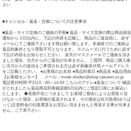
さい
■
キャンセル・返金・交換についての注意事項
■返品・サイズ交換のご連絡の手順■ 返品・サイズ交換の際は商品発送
通知から３日以内に、下記の内容を記載し、商品のご返送前に、必ず
メールにてご連絡下さいます様お願い致します。未連絡でのご連絡は
返品対象外となり受取不可となります。 ※スムーズに行うために必ず
下記の内容をお知らせください。 楽天のマスクメールでご連絡を頂き
ました場合、当方からのご返信が出来ません。 ご質問、商品ご購入後
に当方からの返信をご希望される方は必ず画像添付用メールアドレス
をご記載ください。 ●お客様のお名前 ●商品到着日 ●商品名 ●返品理由
【お客様センター】 メール：mode-shelter@shop.rakuten.co.jp
電話受付時間:平日13：00～14:00 こちらのアドレ●返金について 確認
がとれましたら返品商品到着確認後5日以内にご指定口座にお振込い
たします。 ◆長期不在につきまして お客様ご都合によりお受取り頂
けなかった場合、お荷物が返送されます。その場合は佐川急便(ゆうぱ
っく)正規料金の往復運賃をお支払い頂きませんと再送する事が出来ま
せん。ご了承下さい。