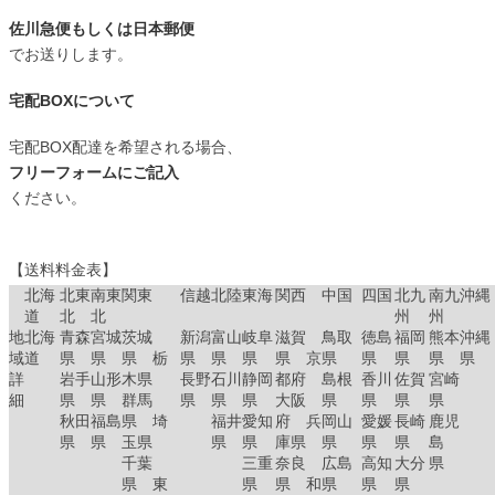
佐川急便もしくは日本郵便
でお送りします。
宅配BOXについて
宅配BOX配達を希望される場合、
フリーフォームにご記入
ください。
【送料料金表】
北海
北東
南東
関東
信越
北陸
東海
関西
中国
四国
北九
南九
沖縄
道
北
北
州
州
地
北海
青森
宮城
茨城
新潟
富山
岐阜
滋賀
鳥取
徳島
福岡
熊本
沖縄
域
道
県
県
県 栃
県
県
県
県 京
県
県
県
県
県
詳
岩手
山形
木県
長野
石川
静岡
都府
島根
香川
佐賀
宮崎
細
県
県
群馬
県
県
県
大阪
県
県
県
県
秋田
福島
県 埼
福井
愛知
府 兵
岡山
愛媛
長崎
鹿児
県
県
玉県
県
県
庫県
県
県
県
島
千葉
三重
奈良
広島
高知
大分
県
県 東
県
県 和
県
県
県