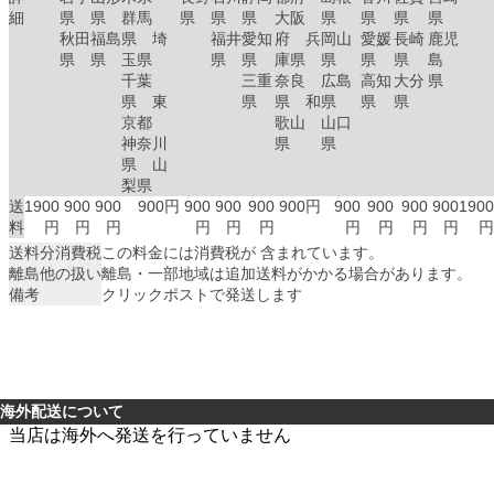
細
県
県
群馬
県
県
県
大阪
県
県
県
県
秋田
福島
県 埼
福井
愛知
府 兵
岡山
愛媛
長崎
鹿児
県
県
玉県
県
県
庫県
県
県
県
島
千葉
三重
奈良
広島
高知
大分
県
県 東
県
県 和
県
県
県
京都
歌山
山口
神奈川
県
県
県 山
梨県
送
1900
900
900
900円
900
900
900
900円
900
900
900
900
1900
料
円
円
円
円
円
円
円
円
円
円
円
送料分消費税
この料金には消費税が 含まれています。
離島他の扱い
離島・一部地域は追加送料がかかる場合があります。
備考
クリックポストで発送します
海外配送について
当店は海外へ発送を行っていません