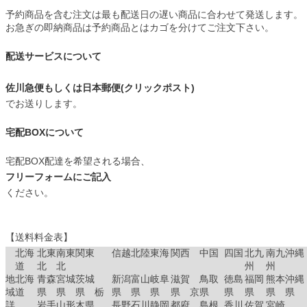
予約商品を含む注文は最も配送日の遅い商品に合わせて発送します。
お急ぎの即納商品は予約商品とはカゴを分けてご注文下さい。
配送サービスについて
佐川急便もしくは日本郵便(クリックポスト)
でお送りします。
宅配BOXについて
宅配BOX配達を希望される場合、
フリーフォームにご記入
ください。
【送料料金表】
北海
北東
南東
関東
信越
北陸
東海
関西
中国
四国
北九
南九
沖縄
道
北
北
州
州
地
北海
青森
宮城
茨城
新潟
富山
岐阜
滋賀
鳥取
徳島
福岡
熊本
沖縄
域
道
県
県
県 栃
県
県
県
県 京
県
県
県
県
県
詳
岩手
山形
木県
長野
石川
静岡
都府
島根
香川
佐賀
宮崎