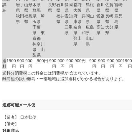
詳
岩手
山形
木県
長野
石川
静岡
都府
島根
香川
佐賀
宮崎
細
県
県
群馬
県
県
県
大阪
県
県
県
県
秋田
福島
県 埼
福井
愛知
府 兵
岡山
愛媛
長崎
鹿児
県
県
玉県
県
県
庫県
県
県
県
島
千葉
三重
奈良
広島
高知
大分
県
県 東
県
県 和
県
県
県
京都
歌山
山口
神奈川
県
県
県 山
梨県
送
1900
900
900
900円
900
900
900
900円
900
900
900
900
1900
料
円
円
円
円
円
円
円
円
円
円
円
送料分消費税
この料金には消費税が 含まれています。
離島他の扱い
離島・一部地域は追加送料がかかる場合があります。
追跡可能メール便
【業者】 日本郵便
【備考】
対象商品