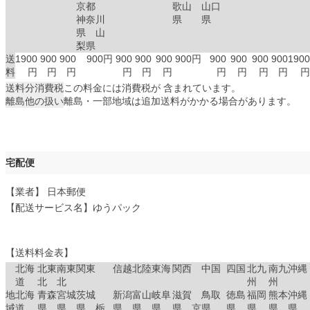
京都
歌山
山口
神奈川
県
県
県 山
梨県
送
1900
900
900
900円
900
900
900
900円
900
900
900
900
1900
料
円
円
円
円
円
円
円
円
円
円
円
送料分消費税
この料金には消費税が 含まれています。
離島他の扱い
離島・一部地域は追加送料がかかる場合があります。
宅配便
【業者】 日本郵便
【配送サービス名】ゆうパック
【送料料金表】
北海
北東
南東
関東
信越
北陸
東海
関西
中国
四国
北九
南九
沖縄
道
北
北
州
州
地
北海
青森
宮城
茨城
新潟
富山
岐阜
滋賀
鳥取
徳島
福岡
熊本
沖縄
域
道
県
県
県 栃
県
県
県
県 京
県
県
県
県
県