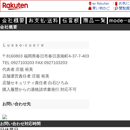
会社概要
Ｌｕｓｓｏ‐ｃｕｏｒｅ
〒8160803 福岡県春日市春日原南町4-37-7-403
TEL:0927103203 FAX:0927103203
代表者:庄籠 裕美
店舗運営責任者:庄籠 裕美
店舗セキュリティ責任者:白石ひろみ
購入履歴からの適格請求書発行:対応不可
お問い合わせ先
お問い合わせ対応時間
日
休業日