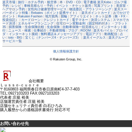
楽天市場
|
旅行・ホテル予約・航空券
|
本・DVD・CD
|
電子書籍 楽天Kobo
|
ゴルフ場
予約
|
レシピ
|
車検見積もり・予約
|
イベント・チケット販売
|
写真プリント
|
美容室・
ヘアサロン予約
|
女性向け健康管理サービス
|
物流委託・アウトソーシング
|
楽天スー
パーポイント特集
|
Rebates（ポイント提携サイト）
|
楽天ポイントカード
|
おでかけで
ポイント
|
Rakuten Fashion
|
地方競馬
|
競輪
|
アフィリエイト
|
ネット証券（株・FX・
投資信託）
|
カードローン
|
クレジットカード
|
電子マネー
|
決済システム
|
スマホでカ
ード決済
|
エネルギープランニング
|
住宅ローン変動金利（固定特約付き）・フラット
35
|
損害保険・生命保険比較
|
生命保険
|
自動車保険一括見積もり
|
インターネット銀
行
|
ニュース・検索
|
仕事紹介
|
不動産情報
|
ブログ
|
ROOM
|
楽天モバイル
|
プロバイ
ダ・インターネット接続
|
無料通話＆メッセージアプリ
|
電話アプリ
|
動画配信
|
占
い
|
toto・BIG
|
宝くじ（ナンバーズ4・ナンバーズ3）
|
楽天イーグルス
|
楽天グループ
サービス一覧
個人情報保護方針
© Rakuten Group, Inc.
会社概要
Ｌｕｓｓｏ‐ｃｕｏｒｅ
〒8160803 福岡県春日市春日原南町4-37-7-403
TEL:0927103203 FAX:0927103203
代表者
:
庄籠 裕美
店舗運営責任者
:
庄籠 裕美
店舗セキュリティ責任者
:
白石ひろみ
購入履歴からの適格請求書発行:対応不可
お問い合わせ先