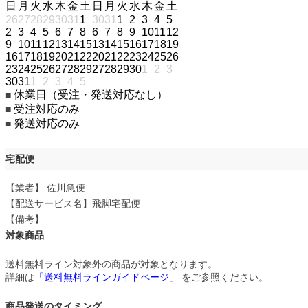
日
月
火
水
木
金
土
日
月
火
水
木
金
土
26
27
28
29
30
31
1
30
31
1
2
3
4
5
2
3
4
5
6
7
8
6
7
8
9
10
11
12
9
10
11
12
13
14
15
13
14
15
16
17
18
19
16
17
18
19
20
21
22
20
21
22
23
24
25
26
23
24
25
26
27
28
29
27
28
29
30
1
2
3
30
31
1
2
3
4
5
休業日（受注・発送対応なし）
■
受注対応のみ
■
発送対応のみ
■
宅配便
【業者】 佐川急便
【配送サービス名】飛脚宅配便
【備考】
対象商品
送料無料ライン対象外の商品が対象となります。
詳細は
「送料無料ラインガイドページ」
をご参照ください。
商品発送のタイミング