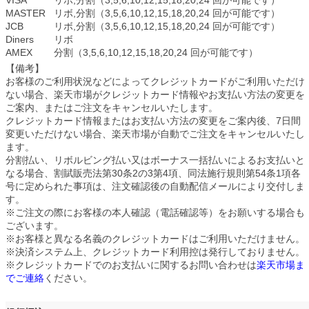
VISA
リボ,分割（3,5,6,10,12,15,18,20,24 回が可能です）
MASTER
リボ,分割（3,5,6,10,12,15,18,20,24 回が可能です）
JCB
リボ,分割（3,5,6,10,12,15,18,20,24 回が可能です）
Diners
リボ
AMEX
分割（3,5,6,10,12,15,18,20,24 回が可能です）
【備考】
お客様のご利用状況などによってクレジットカードがご利用いただけ
ない場合、楽天市場がクレジットカード情報やお支払い方法の変更を
ご案内、またはご注文をキャンセルいたします。
クレジットカード情報またはお支払い方法の変更をご案内後、7日間
変更いただけない場合、楽天市場が自動でご注文をキャンセルいたし
ます。
分割払い、リボルビング払い又はボーナス一括払いによるお支払いと
なる場合、割賦販売法第30条2の3第4項、同法施行規則第54条1項各
号に定められた事項は、注文確認後の自動配信メールにより交付しま
す。
※ご注文の際にお客様の本人確認（電話確認等）をお願いする場合も
ございます。
※お客様と異なる名義のクレジットカードはご利用いただけません。
※決済システム上、クレジットカード利用控は発行しておりません。
※クレジットカードでのお支払いに関するお問い合わせは
楽天市場ま
でご連絡
ください。