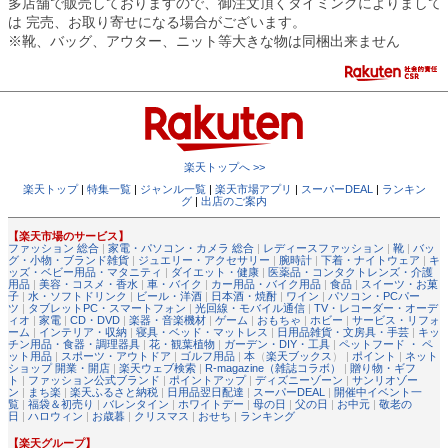
多店舗で販売しておりますので、御注文頂くタイミングによりまして
は 完売、お取り寄せになる場合がございます。
※靴、バッグ、アウター、ニット等大きな物は同梱出来ません
楽天トップへ >>
楽天トップ
|
特集一覧
|
ジャンル一覧
|
楽天市場アプリ
|
スーパーDEAL
|
ランキン
グ
|
出店のご案内
【楽天市場のサービス】
ファッション 総合
|
家電・パソコン・カメラ 総合
|
レディースファッション
|
靴
|
バッ
グ・小物・ブランド雑貨
|
ジュエリー・アクセサリー
|
腕時計
|
下着・ナイトウェア
|
キ
ッズ・ベビー用品・マタニティ
|
ダイエット・健康
|
医薬品・コンタクトレンズ・介護
用品
|
美容・コスメ・香水
|
車・バイク
|
カー用品・バイク用品
|
食品
|
スイーツ・お菓
子
|
水・ソフトドリンク
|
ビール・洋酒
|
日本酒・焼酎
|
ワイン
|
パソコン・PCパー
ツ
|
タブレットPC・スマートフォン
|
光回線・モバイル通信
|
TV・レコーダー・オーデ
ィオ
|
家電
|
CD・DVD
|
楽器・音楽機材
|
ゲーム
|
おもちゃ
|
ホビー
|
サービス・リフォ
ーム
|
インテリア・収納
|
寝具・ベッド・マットレス
|
日用品雑貨・文房具・手芸
|
キッ
チン用品・食器・調理器具
|
花・観葉植物
|
ガーデン・DIY・工具
|
ペットフード ・ ペ
ット用品
|
スポーツ・アウトドア
|
ゴルフ用品
|
本
（
楽天ブックス
） |
ポイント
|
ネット
ショップ 開業・開店
|
楽天ウェブ検索
|
R-magazine（雑誌コラボ）
|
贈り物・ギフ
ト
|
ファッション公式ブランド
|
ポイントアップ
|
ディズニーゾーン
|
サンリオゾー
ン
|
まち楽
|
楽天ふるさと納税
|
日用品翌日配達
|
スーパーDEAL
|
開催中イベント一
覧
|
福袋＆初売り
|
バレンタイン
|
ホワイトデー
|
母の日
|
父の日
|
お中元
|
敬老の
日
|
ハロウィン
|
お歳暮
|
クリスマス
|
おせち
|
ランキング
【楽天グループ】