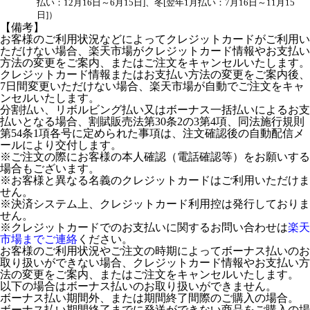
払い：12月16日～6月15日]、冬[翌年1月払い：7月16日～11月15
日]）
【備考】
お客様のご利用状況などによってクレジットカードがご利用い
ただけない場合、楽天市場がクレジットカード情報やお支払い
方法の変更をご案内、またはご注文をキャンセルいたします。
クレジットカード情報またはお支払い方法の変更をご案内後、
7日間変更いただけない場合、楽天市場が自動でご注文をキャ
ンセルいたします。
分割払い、リボルビング払い又はボーナス一括払いによるお支
払いとなる場合、割賦販売法第30条2の3第4項、同法施行規則
第54条1項各号に定められた事項は、注文確認後の自動配信メ
ールにより交付します。
※ご注文の際にお客様の本人確認（電話確認等）をお願いする
場合もございます。
※お客様と異なる名義のクレジットカードはご利用いただけま
せん。
※決済システム上、クレジットカード利用控は発行しておりま
せん。
※クレジットカードでのお支払いに関するお問い合わせは
楽天
市場までご連絡
ください。
お客様のご利用状況やご注文の時期によってボーナス払いのお
取り扱いができない場合、クレジットカード情報やお支払い方
法の変更をご案内、またはご注文をキャンセルいたします。
以下の場合はボーナス払いのお取り扱いができません。
ボーナス払い期間外、または期間終了間際のご購入の場合。
ボーナス払い期間終了までに発送ができない商品をご購入の場