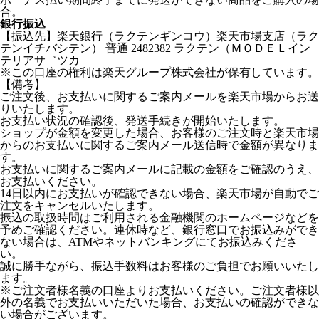
合。
銀行振込
【振込先】楽天銀行（ラクテンギンコウ）楽天市場支店（ラク
テンイチバシテン） 普通 2482382 ラクテン（ＭＯＤＥＬイン
テリアサ゛ツカ
※この口座の権利は楽天グループ株式会社が保有しています。
【備考】
ご注文後、お支払いに関するご案内メールを楽天市場からお送
りいたします。
お支払い状況の確認後、発送手続きが開始いたします。
ショップが金額を変更した場合、お客様のご注文時と楽天市場
からのお支払いに関するご案内メール送信時で金額が異なりま
す。
お支払いに関するご案内メールに記載の金額をご確認のうえ、
お支払いください。
14日以内にお支払いが確認できない場合、楽天市場が自動でご
注文をキャンセルいたします。
振込の取扱時間はご利用される金融機関のホームページなどを
予めご確認ください。連休時など、銀行窓口でお振込みができ
ない場合は、ATMやネットバンキングにてお振込みくださ
い。
誠に勝手ながら、振込手数料はお客様のご負担でお願いいたし
ます。
※ご注文者様名義の口座よりお支払いください。ご注文者様以
外の名義でお支払いいただいた場合、お支払いの確認ができな
い場合がございます。