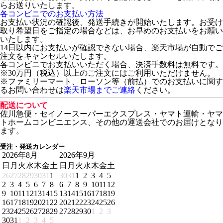
らお送りいたします。
各コンビニでのお支払い方法
お支払い状況の確認後、発送手続きが開始いたします。お受け
取り希望日をご指定の場合などは、お早めのお支払いをお願い
いたします。
14日以内にお支払いが確認できない場合、楽天市場が自動でご
注文をキャンセルいたします。
各コンビニでお支払いいただく場合、決済手数料は無料です。
※30万円（税込）以上のご注文にはご利用いただけません。
※ファミリーマート、ローソン等（前払）でのお支払いに関す
るお問い合わせは
楽天市場までご連絡
ください。
配送について
佐川急便・セイノースーパーエクスプレス・ヤマト運輸・ヤマ
トホームコンビニエンス、その他の運送会社でのお届けとなり
ます。
受注・発送カレンダー
2026年8月
2026年9月
日
月
火
水
木
金
土
日
月
火
水
木
金
土
26
27
28
29
30
31
1
30
31
1
2
3
4
5
2
3
4
5
6
7
8
6
7
8
9
10
11
12
9
10
11
12
13
14
15
13
14
15
16
17
18
19
16
17
18
19
20
21
22
20
21
22
23
24
25
26
23
24
25
26
27
28
29
27
28
29
30
1
2
3
30
31
1
2
3
4
5