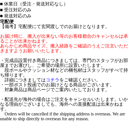
■
休業日（受注・発送対応なし）
■
受注対応のみ
■
発送対応のみ
宅配便
【備考】宅配便にて玄関渡しでのお届けとなります。
お届け時に、搬入が出来ない等のお客様都合のキャンセルは承
ることが出来かねます。
あらかじめ商品サイズ、搬入経路をご確認のうえご注文いただ
きますようお願いいたします。
・完成品設置付き商品につきましては、専門のスタッフがお部
屋までお運びし、ご希望の場所に設置いたします。
段ボールやクッション材などの梱包材はスタッフがすべて持
ち帰ります。
詳細につきましては
コチラ
をご確認ください。
・一部ポスト投函でのお届けとなる商品がございます。
対象商品は商品ページでご案内いたしております。
・配送先が海外の場合はご注文をキャンセルいたします。いか
なる理由がございましても、海外への直接配送は出来かねま
す。
Orders will be cancelled if the shipping address is overseas. We are
unable to ship directly to overseas for any reason.