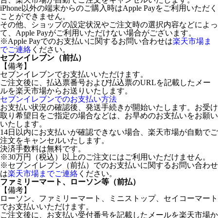
iPhone以外の端末からのご購入時はApple Payをご利用いただく
ことができません。
その他、ショップの設定状況やご注文時の選択内容などによっ
て、Apple Payがご利用いただけない場合がございます。
※Apple Payでのお支払いに関するお問い合わせは
楽天市場ま
でご連絡
ください。
セブンイレブン（前払）
【備考】
セブンイレブンでお支払いいただけます。
ご注文後に、払込票番号および払込票のURLを記載したメー
ルを楽天市場からお送りいたします。
セブンイレブンでのお支払い方法
お支払い状況の確認後、発送手続きが開始いたします。お受け
取り希望日をご指定の場合などは、お早めのお支払いをお願い
いたします。
14日以内にお支払いが確認できない場合、楽天市場が自動でご
注文をキャンセルいたします。
決済手数料は無料です。
※30万円（税込）以上のご注文にはご利用いただけません。
※セブンイレブン（前払）でのお支払いに関するお問い合わせ
は
楽天市場までご連絡
ください。
ファミリーマート、ローソン等（前払）
【備考】
ローソン、ファミリーマート、ミニストップ、セイコーマート
でお支払いいただけます。
ご注文後に、お支払い受付番号を記載したメールを楽天市場か