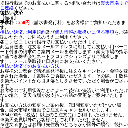
※銀行振込でのお支払いに関するお問い合わせは
楽天市場まで
ご連絡
ください。
後払い決済
【備考】
手数料：
250円
（請求書発行料）をお客様にご負担いただきま
す。
後払い決済ご利用規約
及び
個人情報の取扱いに係る事項
をご確
認いただき、ご同意のうえご利用ください。
各コンビニまたは銀行でお支払いいただけます。
商品発送後、注文者メールアドレスに対してお支払い用バーコ
ード付きの請求のご案内メールを送付します（楽天市場の指示
に基づき株式会社ネットプロテクションズよりご請求しま
す）。メール受取後14日以内にお支払いください。
後払い決済でのお支払い方法
お客様のご都合で請求書発行後に注文をキャンセル・金額を変
更された場合、手数料をご負担いただきます。その際、手数料
を楽天ポイントから引き落としをさせていただく場合がござい
ます。
お客様のご利用状況などによって後払い決済がご利用いただけ
ない場合、楽天市場がお支払い方法の変更をご案内いたしま
す。
お支払い方法の変更をご案内後、7日間変更いただけない場
合、楽天市場が自動でご注文をキャンセルいたします。
※54,000円（税込）以上のご注文にはご利用いただけません。
※楽天会員以外のお客様にはご利用いただけません。
※注文者またはお届け先住所のどちらかが国外の場合、後払い