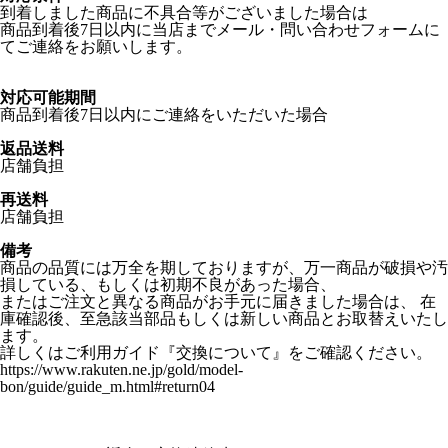
到着しました商品に不具合等がございました場合は
商品到着後7日以内に当店までメール・問い合わせフォームに
てご連絡をお願いします。
対応可能期間
商品到着後7日以内にご連絡をいただいた場合
返品送料
店舗負担
再送料
店舗負担
備考
商品の品質には万全を期しておりますが、万一商品が破損や汚
損している、もしくは初期不良があった場合、
またはご注文と異なる商品がお手元に届きました場合は、 在
庫確認後、至急該当部品もしくは新しい商品とお取替えいたし
ます。
詳しくはご利用ガイド『交換について』をご確認ください。
https://www.rakuten.ne.jp/gold/model-
bon/guide/guide_m.html#return04