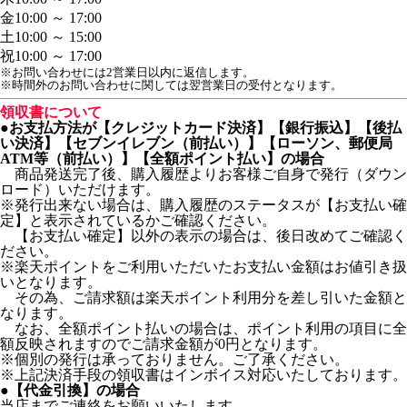
金
10:00 ～ 17:00
土
10:00 ～ 15:00
祝
10:00 ～ 17:00
※お問い合わせには2営業日以内に返信します。
※時間外のお問い合わせに関しては翌営業日の受付となります。
領収書について
●お支払方法が【クレジットカード決済】【銀行振込】【後払
い決済】【セブンイレブン（前払い）】【ローソン、郵便局
ATM等（前払い）】【全額ポイント払い】の場合
商品発送完了後、購入履歴よりお客様ご自身で発行（ダウン
ロード）いただけます。
※発行出来ない場合は、購入履歴のステータスが【お支払い確
定】と表示されているかご確認ください。
【お支払い確定】以外の表示の場合は、後日改めてご確認く
ださい。
※楽天ポイントをご利用いただいたお支払い金額はお値引き扱
いとなります。
その為、ご請求額は楽天ポイント利用分を差し引いた金額と
なります。
なお、全額ポイント払いの場合は、ポイント利用の項目に全
額反映されますのでご請求金額が0円となります。
※個別の発行は承っておりません。ご了承ください。
※上記決済手段の領収書はインボイス対応いたしております。
●【代金引換】の場合
当店までご連絡をお願いいたします。