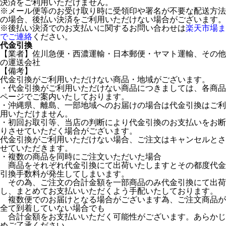
決済をご利用いただけません。
※メール便等のお受け取り時に受領印や署名が不要な配送方法
の場合、後払い決済をご利用いただけない場合がございます。
※後払い決済でのお支払いに関するお問い合わせは
楽天市場ま
でご連絡
ください。
代金引換
【業者】佐川急便・西濃運輸・日本郵便・ヤマト運輸、その他
の運送会社
【備考】
代金引換がご利用いただけない商品・地域がございます。
・代金引換がご利用いただけない商品につきましては、各商品
ページでご案内いたしております。
・沖縄県、離島、一部地域へのお届けの場合は代金引換はご利
用いただけません。
・初回お取引等、当店の判断により代金引換のお支払いをお断
りさせていただく場合がございます。
代金引換がご利用いただけない場合、ご注文はキャンセルとさ
せていただきます。
・複数の商品を同時にご注文いただいた場合
商品をそれぞれ代金引換にて出荷いたしますとその都度代金
引換手数料が発生してしまいます。
その為、ご注文の合計金額を一部商品のみ代金引換にて出荷
し、まとめてお支払いいただくよう手配いたしております。
複数便でのお届けとなる場合がございます為、ご注文商品が
全て到着していない場合でも
合計金額をお支払いいただく可能性がございます。あらかじ
めご了承ください。