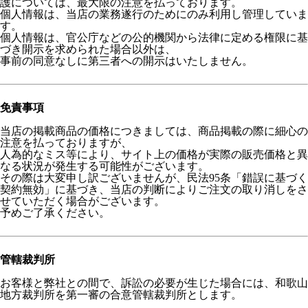
護については、最大限の注意を払っております。
個人情報は、当店の業務遂行のためにのみ利用し管理していま
す。
個人情報は、官公庁などの公的機関から法律に定める権限に基
づき開示を求められた場合以外は、
事前の同意なしに第三者への開示はいたしません。
免責事項
当店の掲載商品の価格につきましては、商品掲載の際に細心の
注意を払っておりますが、
人為的なミス等により、サイト上の価格が実際の販売価格と異
なる状況が発生する可能性がございます。
その際は大変申し訳ございませんが、民法95条「錯誤に基づく
契約無効」に基づき、当店の判断によりご注文の取り消しをさ
せていただく場合がございます。
予めご了承ください。
管轄裁判所
お客様と弊社との間で、訴訟の必要が生じた場合には、和歌山
地方裁判所を第一審の合意管轄裁判所とします。