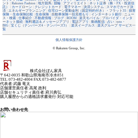
ント
|
Rakuten Fashion
|
地方競馬
|
競輪
|
アフィリエイト
|
ネット証券（株・FX・投資信
託）
|
カードローン
|
クレジットカード
|
電子マネー
|
決済システム
|
スマホでカード決
済
|
エネルギープランニング
|
住宅ローン変動金利（固定特約付き）・フラット35
|
損害
保険・生命保険比較
|
生命保険
|
自動車保険一括見積もり
|
インターネット銀行
|
ニュー
ス・検索
|
仕事紹介
|
不動産情報
|
ブログ
|
ROOM
|
楽天モバイル
|
プロバイダ・インタ
ーネット接続
|
無料通話＆メッセージアプリ
|
電話アプリ
|
動画配信
|
占い
|
toto・
BIG
|
宝くじ（ナンバーズ4・ナンバーズ3）
|
楽天イーグルス
|
楽天グループ サービス一
覧
個人情報保護方針
© Rakuten Group, Inc.
株式会社ぼん家具
〒642-0035 和歌山県海南市冷水851
TEL:073-482-4004 FAX:073-482-6877
代表者
:
武藤 竜太
店舗運営責任者
:
高尾 政利
店舗セキュリティ責任者
:
府川典弘
購入履歴からの適格請求書発行:対応可能
お問い合わせ先