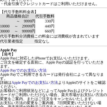
・代金引換でクレジットカードはご利用いただけません。
【代引手数料料金表】
商品価格合計
代引手数料
～ 9999円
330円
10000 ～ 29999円
440円
30000 ～ 99999円
660円
代引手数料分消費税
この料金には消費税が含まれています
代引業者指定
指定なし
Apple Pay
【備考】
Apple Payに対応したiPhoneでお支払いいただけます。
ご注文を確定する直前に、Apple Payの認証を行っていただき
ます。
Apple Payでのお支払い方法
Apple Payでご利用できるカードは発行会社によって異なりま
す。
詳細は
Apple Payでのお支払い方法
よりAppleのサイトをご確認
ください。
お客様のご利用状況などによってApple Payおよびクレジット
カードがご利用いただけない場合、楽天市場がお支払い方法の
変更をご案内、またはご注文をキャンセルいたします。
お支払い方法の変更をご案内後、7日間変更いただけない場
合、楽天市場が自動でご注文をキャンセルいたします。