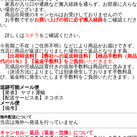
家具が入り口や通路など搬入経路を通らず、お部屋に入らな
い場合がございます。
商品出荷後のキャンセルはお受けしておりませんので
お手数ですが
お買い上げの前に必ず搬入経路
をご確認くださ
い。
詳しくは
コチラ
をご確認ください。
※長期ご不在（ご住所不明）などにより商品がお届けできず、
当店に商品が返送になりました場合はご返品となります為、
【出荷時送料】【弊社への返送時送料】【検品手数料（商品
代の15％）】【返金手数料】をご負担
いただきます。
完成品や完成品設置付きの追加手数料は商品代に含みます。
（決済方法によりましては別途発生しております手数料及
び、返金時に発生いたします手数料をご負担いただきます。）
追跡可能メール便
【業者】 ヤマト運輸
【配送サービス名】ネコポス
メール便
【備考】
海外配送について
当店は海外へ発送を行っていません
キャンセル・返品（返金・交換）について