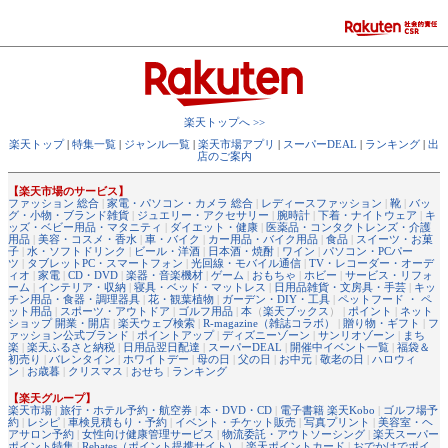
楽天トップへ >>
楽天トップ
|
特集一覧
|
ジャンル一覧
|
楽天市場アプリ
|
スーパーDEAL
|
ランキング
|
出
店のご案内
【楽天市場のサービス】
ファッション 総合
|
家電・パソコン・カメラ 総合
|
レディースファッション
|
靴
|
バッ
グ・小物・ブランド雑貨
|
ジュエリー・アクセサリー
|
腕時計
|
下着・ナイトウェア
|
キ
ッズ・ベビー用品・マタニティ
|
ダイエット・健康
|
医薬品・コンタクトレンズ・介護
用品
|
美容・コスメ・香水
|
車・バイク
|
カー用品・バイク用品
|
食品
|
スイーツ・お菓
子
|
水・ソフトドリンク
|
ビール・洋酒
|
日本酒・焼酎
|
ワイン
|
パソコン・PCパー
ツ
|
タブレットPC・スマートフォン
|
光回線・モバイル通信
|
TV・レコーダー・オーデ
ィオ
|
家電
|
CD・DVD
|
楽器・音楽機材
|
ゲーム
|
おもちゃ
|
ホビー
|
サービス・リフォ
ーム
|
インテリア・収納
|
寝具・ベッド・マットレス
|
日用品雑貨・文房具・手芸
|
キッ
チン用品・食器・調理器具
|
花・観葉植物
|
ガーデン・DIY・工具
|
ペットフード ・ ペ
ット用品
|
スポーツ・アウトドア
|
ゴルフ用品
|
本
（
楽天ブックス
） |
ポイント
|
ネット
ショップ 開業・開店
|
楽天ウェブ検索
|
R-magazine（雑誌コラボ）
|
贈り物・ギフト
|
フ
ァッション公式ブランド
|
ポイントアップ
|
ディズニーゾーン
|
サンリオゾーン
|
まち
楽
|
楽天ふるさと納税
|
日用品翌日配達
|
スーパーDEAL
|
開催中イベント一覧
|
福袋＆
初売り
|
バレンタイン
|
ホワイトデー
|
母の日
|
父の日
|
お中元
|
敬老の日
|
ハロウィ
ン
|
お歳暮
|
クリスマス
|
おせち
|
ランキング
【楽天グループ】
楽天市場
|
旅行・ホテル予約・航空券
|
本・DVD・CD
|
電子書籍 楽天Kobo
|
ゴルフ場予
約
|
レシピ
|
車検見積もり・予約
|
イベント・チケット販売
|
写真プリント
|
美容室・ヘ
アサロン予約
|
女性向け健康管理サービス
|
物流委託・アウトソーシング
|
楽天スーパー
ポイント特集
|
Rebates（ポイント提携サイト）
|
楽天ポイントカード
|
おでかけでポイ