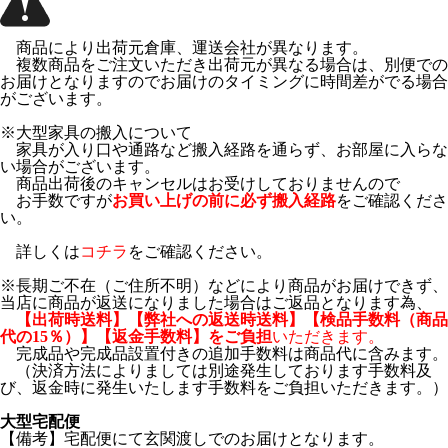
商品により出荷元倉庫、運送会社が異なります。
複数商品をご注文いただき出荷元が異なる場合は、別便での
お届けとなりますのでお届けのタイミングに時間差がでる場合
がございます。
※大型家具の搬入について
家具が入り口や通路など搬入経路を通らず、お部屋に入らな
い場合がございます。
商品出荷後のキャンセルはお受けしておりませんので
お手数ですが
お買い上げの前に必ず搬入経路
をご確認くださ
い。
詳しくは
コチラ
をご確認ください。
※長期ご不在（ご住所不明）などにより商品がお届けできず、
当店に商品が返送になりました場合はご返品となります為、
【出荷時送料】【弊社への返送時送料】【検品手数料（商品
代の15％）】【返金手数料】をご負担
いただきます。
完成品や完成品設置付きの追加手数料は商品代に含みます。
（決済方法によりましては別途発生しております手数料及
び、返金時に発生いたします手数料をご負担いただきます。）
大型宅配便
【備考】宅配便にて玄関渡しでのお届けとなります。