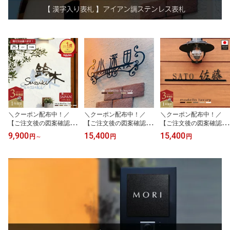
＼クーポン配布中！／
＼クーポン配布中！／
＼クーポン配布中！／
【ご注文後の図案確認あ
【ご注文後の図案確認あ
【ご注文後の図案確認あ
り！】表札 ステンレス
り！】表札 ステンレス
り！】表札 ステンレス
9,900
15,400
15,400
円
～
円
円
【ラ・モード リザーラ】
【エレガント・ナチュラ
【エレガントライン】3
【スピード配送】3mm厚
リー】3mm厚 アイアン
mm厚 アイアン調 ネーム
5mm厚 アイアン調 ネー
調 ネームプレート 戸建
プレート 戸建て おしゃ
ムプレート 戸建て おし
て おしゃれ 切り文字 ロ
れ 切り文字 ローマ字 ア
ゃれ 切り文字 ローマ字
ーマ字 アルファベット
ルファベット 漢字 国内
漢字 国内生産 日本製
漢字 洋風 国内生産 日本
生産 日本製
製