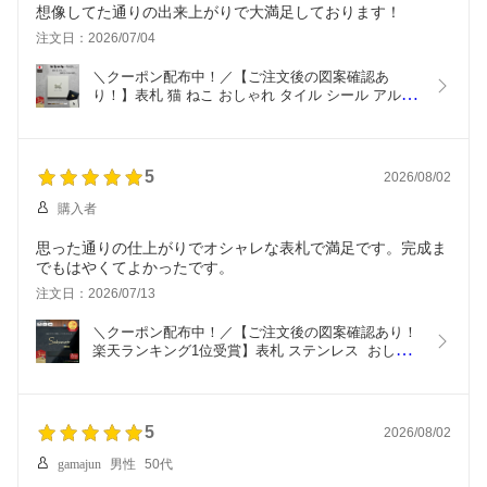
想像してた通りの出来上がりで大満足しております！
注文日：2026/07/04
＼クーポン配布中！／【ご注文後の図案確認あ
り！】表札 猫 ねこ おしゃれ タイル シール アルミ 
ステンレス【ミネット ショコラ】機能門柱にも最
適！戸建て ネコ シルエット
5
2026/08/02
購入者
思った通りの仕上がりでオシャレな表札で満足です。完成ま
でもはやくてよかったです。
注文日：2026/07/13
＼クーポン配布中！／【ご注文後の図案確認あり！
楽天ランキング1位受賞】表札 ステンレス  おしゃ
れ 戸建 門柱 機能門柱 オスポール LIXIL  玄関 ポス
ト リクシル  hl8型 シール【エクリチュール デザイ
ン1】日本製
5
2026/08/02
gamajun
男性
50代