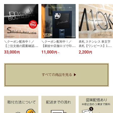
＼クーポン配布中！／
＼クーポン配布中！／
表札 ステンレス 単文字
【ご注文後の図案確認あ
【家紋や店舗ロゴで印字
表札【ワンピース】1文
り！】表札 看板 ステン
可能！ご注文後の図案確
字価格 縦40〜300mmの
33,000
11,000
2,200
円
円
～
円
レス サイン【 UG 】セミ
認あり！】新商品！家紋
豊富なサイズから選べま
オーダー 店舗向けサイン
表札【ブラゾン -blason
す 国内生産 日本製
アイアン調 ネームプレー
-】機能門柱にも最適！戸
ト 戸建て おしゃれ 切り
建て 家紋 おしゃれ タイ
文字 ローマ字 大型 大き
ル シール アルミ プレー
いサイス 日本製
ト 番地