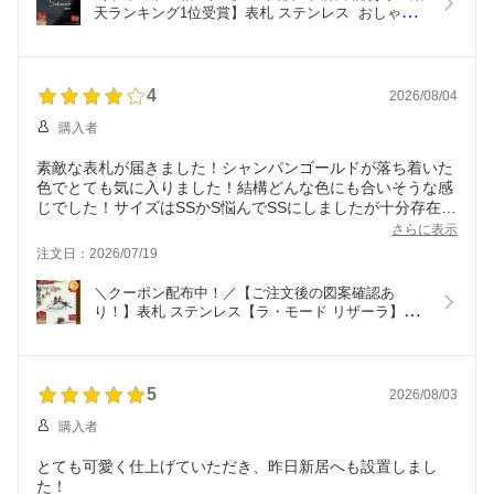
天ランキング1位受賞】表札 ステンレス  おしゃれ 
戸建 門柱 機能門柱 オスポール LIXIL  玄関 ポスト 
リクシル  hl8型 シール【エクリチュール デザイン
1】日本製
4
2026/08/04
購入者
素敵な表札が届きました！シャンパンゴールドが落ち着いた
色でとても気に入りました！結構どんな色にも合いそうな感
じでした！サイズはSSかS悩んでSSにしましたが十分存在感
あります。後はテープの耐久性に期待です！
さらに表示
注文日：2026/07/19
＼クーポン配布中！／【ご注文後の図案確認あ
り！】表札 ステンレス【ラ・モード リザーラ】
【スピード配送】3ｍｍ厚 5mm厚 アイアン調 ネー
ムプレート 戸建て おしゃれ 切り文字 ローマ字 漢
字 国内生産 日本製
5
2026/08/03
購入者
とても可愛く仕上げていただき、昨日新居へも設置しまし
た！