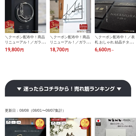
＼クーポン配布中！商品
＼クーポン配布中！商品
＼クーポン配布中！／表
リニューアル！／ガラス
リニューアル！／ガラス
札 おしゃれ 結晶チタン
表札【ラ・モード ソレイ
表札【フレグランス】ア
プレート【クリスタルチ
19,800
18,700
6,600
円
円
円
～
ユ ルヴェール】太陽をイ
イアン調 ネームプレート
タン】【ご注文後の図案
メージした表札 アイアン
戸建て おしゃれ 切り文
確認あり！】機能門柱に
調 ネームプレート 戸建
字 ローマ字 アルファベ
も最適！戸建て チタニウ
て おしゃれ 切り文字 ロ
ット 漢字 ガラス 国内生
ム シール タイル 両面テ
ーマ字 アルファベット
産 日本製
ープ
漢字 ガラス アクリル 丸
形 丸 円 日本製
更新日
：
08/08
（08/01〜08/07集計）