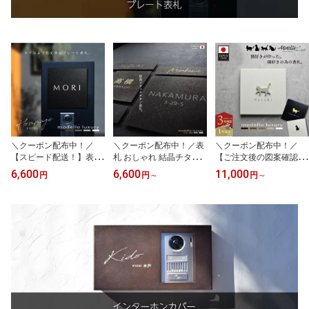
＼クーポン配布中！／
＼クーポン配布中！／表
＼クーポン配布中！／
【スピード配送！】表札
札 おしゃれ 結晶チタン
【ご注文後の図案確認あ
おしゃれ 戸建て タイル
プレート【クリスタルチ
り！】表札 猫 ねこ おし
6,600
6,600
11,000
円
円
～
円
～
アルミ【オマージュ フォ
タン】【ご注文後の図案
ゃれ タイル シール アル
ルム カレ マンス】
確認あり！】機能門柱に
ミ ステンレス【ミネット
も最適！戸建て チタニウ
ショコラ】機能門柱にも
ム シール タイル 両面テ
最適！戸建て ネコ シル
ープ
エット