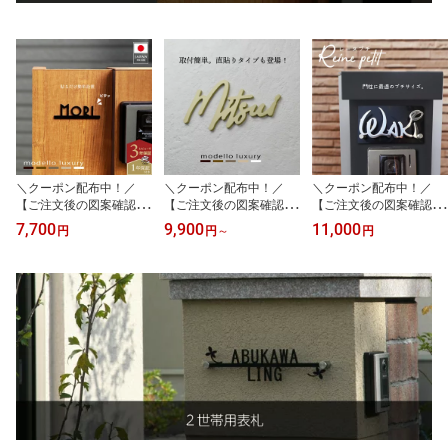
＼クーポン配布中！／
＼クーポン配布中！／
＼クーポン配布中！／
【ご注文後の図案確認あ
【ご注文後の図案確認あ
【ご注文後の図案確認あ
り！】表札 ステンレス
り！】表札 シール ステ
り！】表札 ステンレス
7,700
9,900
11,000
円
円
～
円
貼るだけ簡単 全3サイズ
ンレス【エクリチュール
【レーヌ プチ】機能門柱
【プチ ミニョン】ネーム
リーブル】 テープ 手書
戸建て コンパクトサイズ
プレート 戸建て マンシ
き風文字 アイアン調 ネ
マンション おしゃれ ネ
ョン 機能門柱 貼り付け
ームプレート 戸建て お
ームプレート 3mm厚 か
設置簡単 シール おしゃ
しゃれ 切り文字 ローマ
わいい 切り文字 シール
れ 切り文字 国内生産 日
字 直貼り 日本製 機能門
貼り付け 国内生産 日本
本製
柱
製