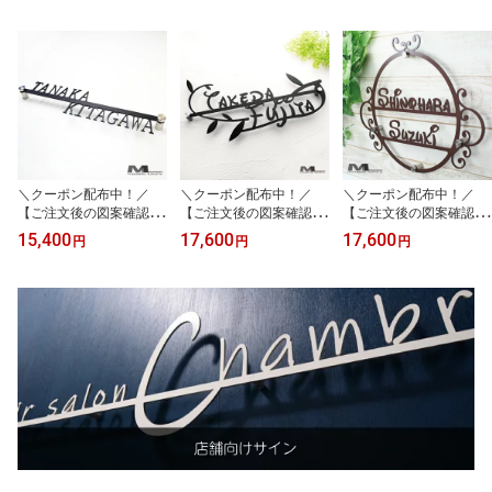
＼クーポン配布中！／
＼クーポン配布中！／
＼クーポン配布中！／
【ご注文後の図案確認あ
【ご注文後の図案確認あ
【ご注文後の図案確認あ
り！】表札 ステンレス
り！】表札 ステンレス
り！】表札 ステンレス 2
15,400
17,600
17,600
円
円
円
【二世帯用表札】3mm厚
【リーフ・二世帯用】3
世帯表札【エレガント・
2世帯住宅専用 シンプル
mm厚 2世帯住宅専用 幅4
ムーン】3mm厚 二世帯
で合わせやすい アイアン
5cmの存在感あるデザイ
住宅用 アンティークなデ
調 ネームプレート 戸建
ン アイアン調 ネームプ
ザイン アイアン調ステン
て おしゃれ 切り文字 ロ
レート 戸建て おしゃれ
レス表札 国内生産 日本
ーマ字 日本製
切り文字 ローマ字 アル
製
ファベット 国内生産 日
本製