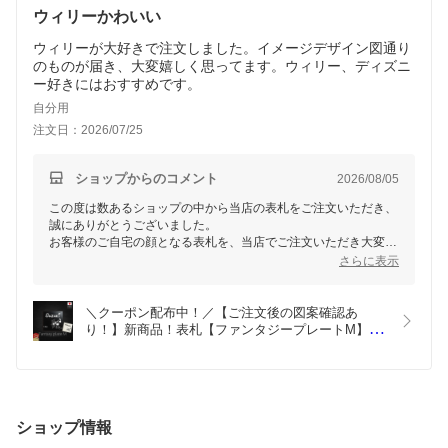
ウィリーかわいい
ウィリーが大好きで注文しました。イメージデザイン図通り
のものが届き、大変嬉しく思ってます。ウィリー、ディズニ
ー好きにはおすすめです。
自分用
注文日：2026/07/25
ショップからのコメント
2026/08/05
この度は数あるショップの中から当店の表札をご注文いただき、
誠にありがとうございました。
お客様のご自宅の顔となる表札を、当店でご注文いただき大変光
栄です。
さらに表示
ご注文いただきました商品がイメージ通りだったとのこと、
大変嬉しく思っております。
＼クーポン配布中！／【ご注文後の図案確認あ
どうぞ末永くご愛用いただけますと幸いです。
り！】新商品！表札【ファンタジープレートM】お
しゃれ 戸建て タイル アルミ  シール
お取り付けの後のご心配事など、何かあればお気軽にご連絡くだ
さい。
またのご利用をお待ちしております。
ショップ情報