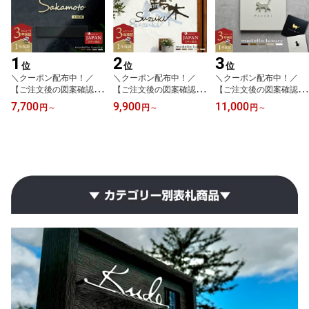
1
2
3
位
位
位
＼クーポン配布中！／
＼クーポン配布中！／
＼クーポン配布中！／
【ご注文後の図案確認あ
【ご注文後の図案確認あ
【ご注文後の図案確認あ
り！楽天ランキング1位
り！】表札 ステンレス
り！】表札 猫 ねこ おし
7,700
9,900
11,000
円
～
円
～
円
～
受賞】表札 ステンレス
【ラ・モード リザーラ】
ゃれ タイル シール アル
おしゃれ 戸建 門柱 機能
【スピード配送】3mm厚
ミ ステンレス【ミネット
門柱 オスポール LIXIL 玄
5mm厚 アイアン調 ネー
ショコラ】機能門柱にも
関 ポスト リクシル hl8型
ムプレート 戸建て おし
最適！戸建て ネコ シル
シール【エクリチュール
ゃれ 切り文字 ローマ字
エット
デザイン1】日本製
漢字 国内生産 日本製