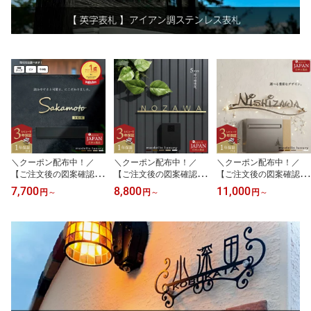
＼クーポン配布中！／
＼クーポン配布中！／
＼クーポン配布中！／
【ご注文後の図案確認あ
【ご注文後の図案確認あ
【ご注文後の図案確認あ
り！楽天ランキング1位
り！】表札 ステンレス
り！】表札 ステンレス
7,700
8,800
11,000
円
～
円
～
円
～
受賞】表札 ステンレス
【ミラノカラーズ】5mm
【タイプA】【スピード
おしゃれ 戸建 門柱 機能
厚 シンプルデザイン ロ
配送】豊富なデザイン ア
門柱 オスポール LIXIL 玄
ーマ字 アルファベット
イアン調 ネームプレート
関 ポスト リクシル hl8型
おしゃれ
戸建て おしゃれ かわい
シール【エクリチュール
い 日本製 3mm厚 5mm厚
デザイン1】日本製