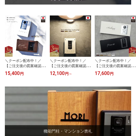
＼クーポン配布中！／
＼クーポン配布中！／
＼クーポン配布中！／
【ご注文後の図案確認あ
【ご注文後の図案確認あ
【ご注文後の図案確認あ
り！】取付け簡単！軽く
り！】取付簡単！インタ
り！】取付簡単！軽くて
15,400
12,100
17,600
円
円
～
円
てサビにくいインターホ
ーホンカバー表札【プロ
サビにくいインターホン
ンカバー表札【プロテジ
テジェカレ】パナソニッ
カバー表札【プロテジ
ェ 縦型or横型】アルミ表
ク製専用 ステンレス 穴
ェ】アルミ 穴開け不要
札 穴開け不要 貼り付け
開け不要 インターホンカ
幅385mm 貼り付け 漢字
ネームプレート インター
バー シール テープ ドア
番地 日本製
ホン 漢字 番地 日本製
ホン 日本製