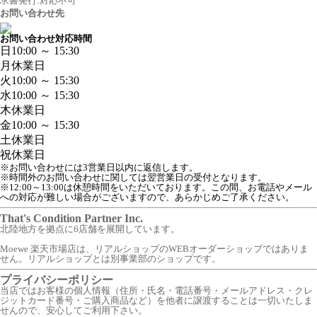
求書発行:対応不可
お問い合わせ先
お問い合わせ対応時間
日
10:00 ～ 15:30
月
休業日
火
10:00 ～ 15:30
水
10:00 ～ 15:30
木
休業日
金
10:00 ～ 15:30
土
休業日
祝
休業日
※お問い合わせには3営業日以内に返信します。
※時間外のお問い合わせに関しては翌営業日の受付となります。
※12:00～13:00は休憩時間をいただいております。この間、お電話やメール
への対応が難しい場合がございますので、あらかじめご了承ください。
That's Condition Partner Inc.
北陸地方を拠点に6店舗を展開しています。
Moewe 楽天市場店は、リアルショップのWEBオーダーショップではありま
せん。リアルショップとは別事業部のショップです。
プライバシーポリシー
当店ではお客様の個人情報（住所・氏名・電話番号・メールアドレス・クレ
ジットカード番号・ご購入商品など）を他者に譲渡することは一切いたしま
せんので、安心してご利用下さい。