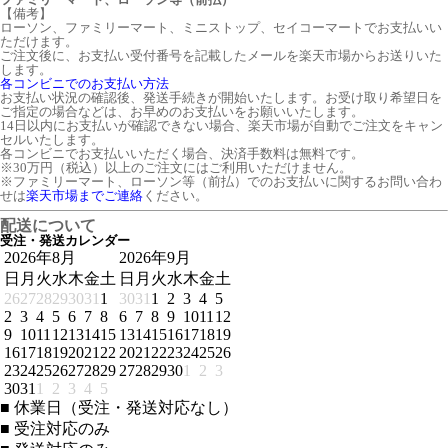
【備考】
ローソン、ファミリーマート、ミニストップ、セイコーマートでお支払いい
ただけます。
ご注文後に、お支払い受付番号を記載したメールを楽天市場からお送りいた
します。
各コンビニでのお支払い方法
お支払い状況の確認後、発送手続きが開始いたします。お受け取り希望日を
ご指定の場合などは、お早めのお支払いをお願いいたします。
14日以内にお支払いが確認できない場合、楽天市場が自動でご注文をキャン
セルいたします。
各コンビニでお支払いいただく場合、決済手数料は無料です。
※30万円（税込）以上のご注文にはご利用いただけません。
※ファミリーマート、ローソン等（前払）でのお支払いに関するお問い合わ
せは
楽天市場までご連絡
ください。
配送について
受注・発送カレンダー
2026年8月
2026年9月
日
月
火
水
木
金
土
日
月
火
水
木
金
土
26
27
28
29
30
31
1
30
31
1
2
3
4
5
2
3
4
5
6
7
8
6
7
8
9
10
11
12
9
10
11
12
13
14
15
13
14
15
16
17
18
19
16
17
18
19
20
21
22
20
21
22
23
24
25
26
23
24
25
26
27
28
29
27
28
29
30
1
2
3
30
31
1
2
3
4
5
■
休業日（受注・発送対応なし）
■
受注対応のみ