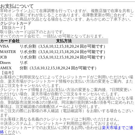
お支払について
常時オンライン上にて在庫調整を行っていますが、 複数店舗で在庫を共有し
ており、在庫にずれが生じることがあります。在庫数更新が間に合わず、ご
注文頂いた商品が欠品となる場合もございます、あらかじめご了承下さい。
クレジットカード
【取扱カード】
取り扱いカードは以下のとおりです。
すべてのカード会社で、一括払いが可能となっております。
カード会社
支払方法
VISA
リボ,分割（3,5,6,10,12,15,18,20,24 回が可能です）
MASTER
リボ,分割（3,5,6,10,12,15,18,20,24 回が可能です）
JCB
リボ,分割（3,5,6,10,12,15,18,20,24 回が可能です）
Diners
リボ
AMEX
分割（3,5,6,10,12,15,18,20,24 回が可能です）
【備考】
お客様のご利用状況などによってクレジットカードがご利用いただけない場
合、楽天市場がクレジットカード情報やお支払い方法の変更をご案内、また
はご注文をキャンセルいたします。
クレジットカード情報またはお支払い方法の変更をご案内後、7日間変更い
ただけない場合、楽天市場が自動でご注文をキャンセルいたします。
分割払い、リボルビング払い又はボーナス一括払いによるお支払いとなる場
合、割賦販売法第30条2の3第4項、同法施行規則第54条1項各号に定められた
事項は、注文確認後の自動配信メールにより交付します。
※ご注文の際にお客様の本人確認（電話確認等）をお願いする場合もござい
ます。
※お客様と異なる名義のクレジットカードはご利用いただけません。
※決済システム上、クレジットカード利用控は発行しておりません。
※クレジットカードでのお支払いに関するお問い合わせは
楽天市場までご連
絡
ください。