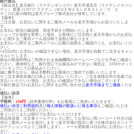
銀行振込
【振込先】楽天銀行（ラクテンギンコウ）楽天市場支店（ラクテンイチバシ
テン） 普通 2159727 ラクテン（ＭＯＥＷＥＧＬＯＢＡＬメ－ウ゛エ
※この口座の権利は楽天グループ株式会社が保有しています。
【備考】
ご注文後、お支払いに関するご案内メールを楽天市場からお送りいたしま
す。
お支払い状況の確認後、発送手続きが開始いたします。
ショップが金額を変更した場合、お客様のご注文時と楽天市場からのお支払
いに関するご案内メール送信時で金額が異なります。
お支払いに関するご案内メールに記載の金額をご確認のうえ、お支払いくだ
さい。
14日以内にお支払いが確認できない場合、楽天市場が自動でご注文をキャン
セルいたします。
振込の取扱時間はご利用される金融機関のホームページなどを予めご確認く
ださい。連休時など、銀行窓口でお振込みができない場合は、ATMやネット
バンキングにてお振込みください。
誠に勝手ながら、振込手数料はお客様のご負担でお願いいたします。
※ご注文者様名義の口座よりお支払いください。ご注文者様以外の名義でお
支払いいただいた場合、お支払いの確認ができない場合がございます。
※銀行振込でのお支払いに関するお問い合わせは
楽天市場までご連絡
くださ
い。
後払い決済
【備考】
手数料：
250円
（請求書発行料）をお客様にご負担いただきます。
後払い決済ご利用規約
及び
個人情報の取扱いに係る事項
をご確認いただき、
ご同意のうえご利用ください。
各コンビニまたは銀行でお支払いいただけます。
商品発送後、注文者メールアドレスに対してお支払い用バーコード付きの請
求のご案内メールを送付します（楽天市場の指示に基づき株式会社ネットプ
ロテクションズよりご請求します）。メール受取後14日以内にお支払いくだ
さい。