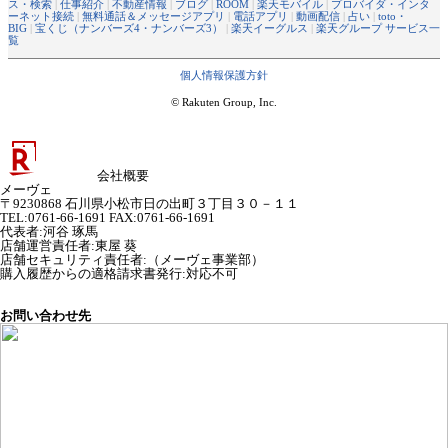
ス・検索
|
仕事紹介
|
不動産情報
|
ブログ
|
ROOM
|
楽天モバイル
|
プロバイダ・インタ
ーネット接続
|
無料通話＆メッセージアプリ
|
電話アプリ
|
動画配信
|
占い
|
toto・
BIG
|
宝くじ（ナンバーズ4・ナンバーズ3）
|
楽天イーグルス
|
楽天グループ サービス一
覧
個人情報保護方針
© Rakuten Group, Inc.
会社概要
メーヴェ
〒9230868 石川県小松市日の出町３丁目３０－１１
TEL:0761-66-1691 FAX:0761-66-1691
代表者
:
河谷 琢馬
店舗運営責任者
:
東屋 葵
店舗セキュリティ責任者
:
（メーヴェ事業部）
購入履歴からの適格請求書発行:対応不可
お問い合わせ先