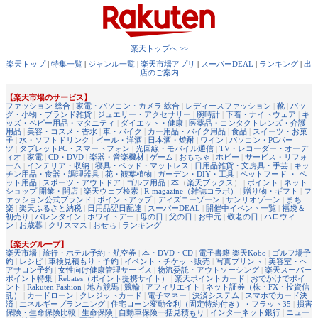
楽天トップへ >>
楽天トップ
|
特集一覧
|
ジャンル一覧
|
楽天市場アプリ
|
スーパーDEAL
|
ランキング
|
出
店のご案内
【楽天市場のサービス】
ファッション 総合
|
家電・パソコン・カメラ 総合
|
レディースファッション
|
靴
|
バッ
グ・小物・ブランド雑貨
|
ジュエリー・アクセサリー
|
腕時計
|
下着・ナイトウェア
|
キ
ッズ・ベビー用品・マタニティ
|
ダイエット・健康
|
医薬品・コンタクトレンズ・介護
用品
|
美容・コスメ・香水
|
車・バイク
|
カー用品・バイク用品
|
食品
|
スイーツ・お菓
子
|
水・ソフトドリンク
|
ビール・洋酒
|
日本酒・焼酎
|
ワイン
|
パソコン・PCパー
ツ
|
タブレットPC・スマートフォン
|
光回線・モバイル通信
|
TV・レコーダー・オーデ
ィオ
|
家電
|
CD・DVD
|
楽器・音楽機材
|
ゲーム
|
おもちゃ
|
ホビー
|
サービス・リフォ
ーム
|
インテリア・収納
|
寝具・ベッド・マットレス
|
日用品雑貨・文房具・手芸
|
キッ
チン用品・食器・調理器具
|
花・観葉植物
|
ガーデン・DIY・工具
|
ペットフード ・ ペ
ット用品
|
スポーツ・アウトドア
|
ゴルフ用品
|
本
（
楽天ブックス
） |
ポイント
|
ネット
ショップ 開業・開店
|
楽天ウェブ検索
|
R-magazine（雑誌コラボ）
|
贈り物・ギフト
|
フ
ァッション公式ブランド
|
ポイントアップ
|
ディズニーゾーン
|
サンリオゾーン
|
まち
楽
|
楽天ふるさと納税
|
日用品翌日配達
|
スーパーDEAL
|
開催中イベント一覧
|
福袋＆
初売り
|
バレンタイン
|
ホワイトデー
|
母の日
|
父の日
|
お中元
|
敬老の日
|
ハロウィ
ン
|
お歳暮
|
クリスマス
|
おせち
|
ランキング
【楽天グループ】
楽天市場
|
旅行・ホテル予約・航空券
|
本・DVD・CD
|
電子書籍 楽天Kobo
|
ゴルフ場予
約
|
レシピ
|
車検見積もり・予約
|
イベント・チケット販売
|
写真プリント
|
美容室・ヘ
アサロン予約
|
女性向け健康管理サービス
|
物流委託・アウトソーシング
|
楽天スーパー
ポイント特集
|
Rebates（ポイント提携サイト）
|
楽天ポイントカード
|
おでかけでポイ
ント
|
Rakuten Fashion
|
地方競馬
|
競輪
|
アフィリエイト
|
ネット証券（株・FX・投資信
託）
|
カードローン
|
クレジットカード
|
電子マネー
|
決済システム
|
スマホでカード決
済
|
エネルギープランニング
|
住宅ローン変動金利（固定特約付き）・フラット35
|
損害
保険・生命保険比較
|
生命保険
|
自動車保険一括見積もり
|
インターネット銀行
|
ニュー