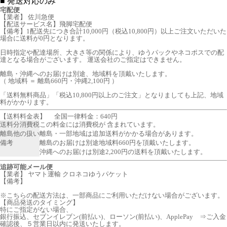
■
発送対応のみ
宅配便
【業者】 佐川急便
【配送サービス名】飛脚宅配便
【備考】1配送先につき合計10,000円（税込10,800円）以上ご注文いただいた
場合に送料が0円となります。
日時指定や配達場所、大きさ等の関係により、ゆうパックやネコポスでの配
達となる場合がございます。 運送会社のご指定はできません。
離島・沖縄へのお届けは別途、地域料を頂戴いたします。
（ 地域料 ＝ 離島660円・沖縄2,100円 ）
「送料無料商品」「税込10,800円以上のご注文」となりましても上記、地域
料がかかります。
【送料料金表】
全国一律料金：640円
送料分消費税
この料金には消費税が 含まれています。
離島他の扱い
離島・一部地域は追加送料がかかる場合があります。
備考
離島のお届けは別途地域料660円を頂戴いたします。
沖縄へのお届けは別途2,200円の送料を頂戴いたします。
追跡可能メール便
【業者】 ヤマト運輸 クロネコゆうパケット
【備考】
※こちらの配送方法は、一部商品にご利用いただけない場合がございます。
【商品発送のタイミング】
特にご指定がない場合、
銀行振込、セブンイレブン(前払い)、ローソン(前払い)、ApplePay ⇒ご入金
確認後、５営業日以内に発送いたします。