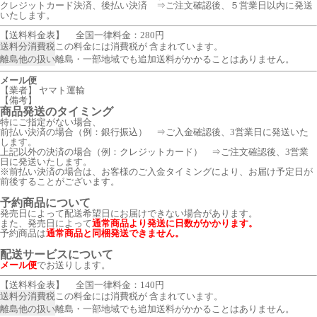
クレジットカード決済、後払い決済 ⇒ご注文確認後、５営業日以内に発送
いたします。
【送料料金表】
全国一律料金：280円
送料分消費税
この料金には消費税が 含まれています。
離島他の扱い
離島・一部地域でも追加送料がかかることはありません。
メール便
【業者】 ヤマト運輸
【備考】
商品発送のタイミング
特にご指定がない場合、
前払い決済の場合（例：銀行振込） ⇒ご入金確認後、3営業日に発送いた
します。
上記以外の決済の場合（例：クレジットカード） ⇒ご注文確認後、3営業
日に発送いたします。
※前払い決済の場合は、お客様のご入金タイミングにより、お届け予定日が
前後することがございます。
予約商品について
発売日によって配送希望日にお届けできない場合があります。
また、発売日によって
通常商品より発送に日数がかかります。
予約商品は
通常商品と同梱発送できません。
配送サービスについて
メール便
でお送りします。
【送料料金表】
全国一律料金：140円
送料分消費税
この料金には消費税が 含まれています。
離島他の扱い
離島・一部地域でも追加送料がかかることはありません。