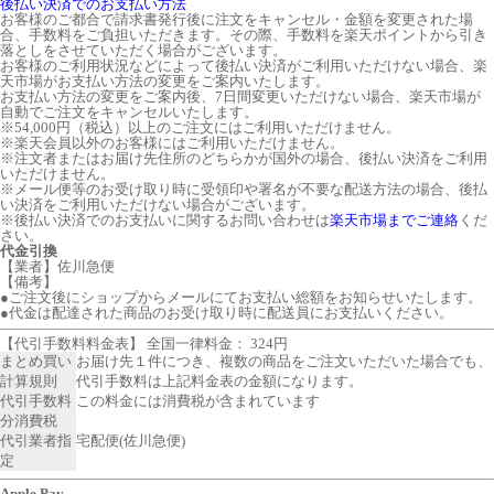
後払い決済でのお支払い方法
お客様のご都合で請求書発行後に注文をキャンセル・金額を変更された場
合、手数料をご負担いただきます。その際、手数料を楽天ポイントから引き
落としをさせていただく場合がございます。
お客様のご利用状況などによって後払い決済がご利用いただけない場合、楽
天市場がお支払い方法の変更をご案内いたします。
お支払い方法の変更をご案内後、7日間変更いただけない場合、楽天市場が
自動でご注文をキャンセルいたします。
※54,000円（税込）以上のご注文にはご利用いただけません。
※楽天会員以外のお客様にはご利用いただけません。
※注文者またはお届け先住所のどちらかが国外の場合、後払い決済をご利用
いただけません。
※メール便等のお受け取り時に受領印や署名が不要な配送方法の場合、後払
い決済をご利用いただけない場合がございます。
※後払い決済でのお支払いに関するお問い合わせは
楽天市場までご連絡
くだ
さい。
代金引換
【業者】佐川急便
【備考】
●ご注文後にショップからメールにてお支払い総額をお知らせいたします。
●代金は配達された商品のお受け取り時に配送員にお支払いください。
【代引手数料料金表】 全国一律料金： 324円
まとめ買い
お届け先１件につき、複数の商品をご注文いただいた場合でも、
計算規則
代引手数料は上記料金表の金額になります。
代引手数料
この料金には消費税が含まれています
分消費税
代引業者指
宅配便(佐川急便)
定
Apple Pay