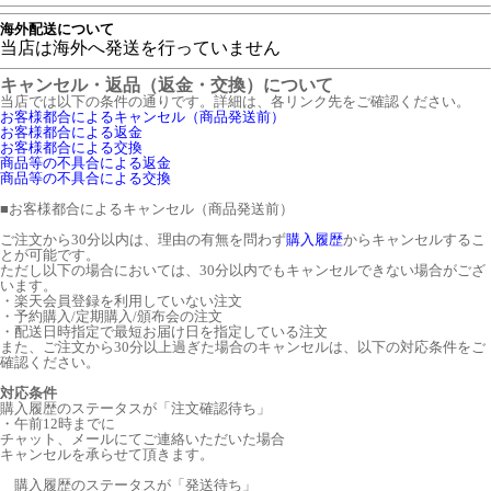
海外配送について
当店は海外へ発送を行っていません
キャンセル・返品（返金・交換）について
当店では以下の条件の通りです。詳細は、各リンク先をご確認ください。
お客様都合によるキャンセル（商品発送前）
お客様都合による返金
お客様都合による交換
商品等の不具合による返金
商品等の不具合による交換
■
お客様都合によるキャンセル（商品発送前）
ご注文から30分以内は、理由の有無を問わず
購入履歴
からキャンセルするこ
とが可能です。
ただし以下の場合においては、30分以内でもキャンセルできない場合がござ
います。
・楽天会員登録を利用していない注文
・予約購入/定期購入/頒布会の注文
・配送日時指定で最短お届け日を指定している注文
また、ご注文から30分以上過ぎた場合のキャンセルは、以下の対応条件をご
確認ください。
対応条件
購入履歴のステータスが「注文確認待ち」
・午前12時までに
チャット、メールにてご連絡いただいた場合
キャンセルを承らせて頂きます。
購入履歴のステータスが「発送待ち」