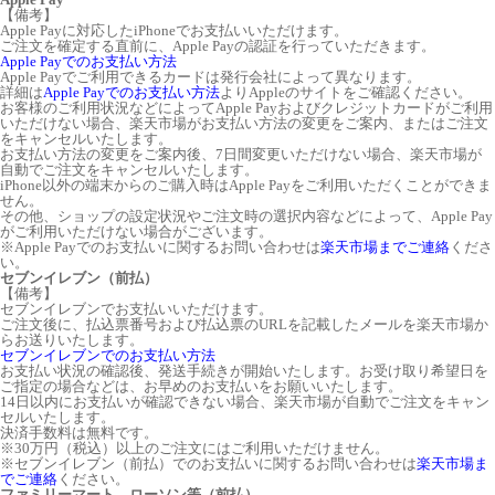
【備考】
Apple Payに対応したiPhoneでお支払いいただけます。
ご注文を確定する直前に、Apple Payの認証を行っていただきます。
Apple Payでのお支払い方法
Apple Payでご利用できるカードは発行会社によって異なります。
詳細は
Apple Payでのお支払い方法
よりAppleのサイトをご確認ください。
お客様のご利用状況などによってApple Payおよびクレジットカードがご利用
いただけない場合、楽天市場がお支払い方法の変更をご案内、またはご注文
をキャンセルいたします。
お支払い方法の変更をご案内後、7日間変更いただけない場合、楽天市場が
自動でご注文をキャンセルいたします。
iPhone以外の端末からのご購入時はApple Payをご利用いただくことができま
せん。
その他、ショップの設定状況やご注文時の選択内容などによって、Apple Pay
がご利用いただけない場合がございます。
※Apple Payでのお支払いに関するお問い合わせは
楽天市場までご連絡
くださ
い。
セブンイレブン（前払）
【備考】
セブンイレブンでお支払いいただけます。
ご注文後に、払込票番号および払込票のURLを記載したメールを楽天市場か
らお送りいたします。
セブンイレブンでのお支払い方法
お支払い状況の確認後、発送手続きが開始いたします。お受け取り希望日を
ご指定の場合などは、お早めのお支払いをお願いいたします。
14日以内にお支払いが確認できない場合、楽天市場が自動でご注文をキャン
セルいたします。
決済手数料は無料です。
※30万円（税込）以上のご注文にはご利用いただけません。
※セブンイレブン（前払）でのお支払いに関するお問い合わせは
楽天市場ま
でご連絡
ください。
ファミリーマート、ローソン等（前払）