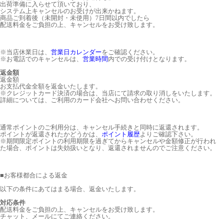
出荷準備に入らせて頂いており、
システム上キャンセルのお受けが出来かねます。
商品ご到着後（未開封・未使用）7日間以内でしたら
配送料金をご負担の上、キャンセルをお受け致します。
※当店休業日は、
営業日カレンダー
をご確認ください。
※お電話でのキャンセルは、
営業時間
内での受け付けとなります。
返金額
返金額
お支払代金全額を返金いたします。
※クレジットカード決済の場合は、当店にて請求の取り消しをいたします。
詳細については、ご利用のカード会社へお問い合わせください。
通常ポイントのご利用分は、キャンセル手続きと同時に返還されます。
ポイントが返還されたかどうかは、
ポイント履歴
よりご確認下さい。
※期間限定ポイントの利用期限を過ぎてからキャンセルや金額修正が行われ
た場合、ポイントは失効扱いとなり、返還されませんのでご注意ください。
■
お客様都合による返金
以下の条件にあてはまる場合、返金いたします。
対応条件
配送料金をご負担の上、キャンセルをお受け致します。
チャット、メールにてご連絡ください。