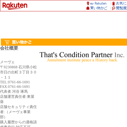
会社概要
メーヴェ
〒9230868 石川県小松
市日の出町３丁目３０
－１１
TEL:0761-66-1691
FAX:0761-66-1691
代表者:河谷 琢馬
店舗運営責任者:東屋
葵
店舗セキュリティ責任
者:（メーヴェ事業
部）
購入履歴からの適格請