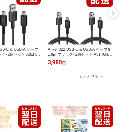
USB-C & USB-A ケーブ
Anker 322 USB-C & USB-A ケーブル
ANKER 
ック×2個セット A81H5N
1.8m ブラック×2個セット A81H6N11
ith 
応 Type-C USB-Cケーブ
USB2.0対応 Type-C USB-Cケーブル
ク×2個
3,980
5,98
円
止 USB-A Android ス
高耐久 断線防止 USB-A Android スマ
USB 
ト モバイルバッテリー
ホ タブレット モバイルバッテリー ゲ
ート P
データ転送 充電コード
ーム機対応 データ転送 USB-IF認証
ダプター 
もっと見る
持ち運び 車載用 Anker
ロングケーブル 持ち運び 車載用 充電
スマホ
コード Anker
き PS