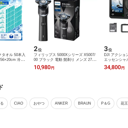
2
3
位
位
タオル 50本入
フィリップス 5000Xシリーズ X5007/
DJI アクション
6×20cm 冷感
00 ブラック 電動 髭剃り メンズ 27枚
エッセンシャルコ
ェットタオル 熱
刃 回転式 お風呂剃り 丸洗い可 電動
防水アクション
10,980
34,800
円
円
却タオル 防災グ
シェーバー 電気シェーバー マイクロ
ンサー搭載 驚き
 アウトドア ス
ビーズコーティング 360-Dフレックス
D-Log M 
作業現場 屋外作
ヘッド
間駆動の1770
捨て 大容量 まと
防水
ド
る
CIAO
おやつ
ANKER
BRAUN
P＆G
花王