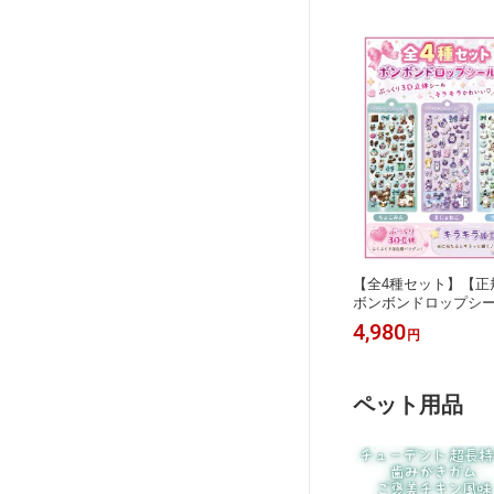
【全4種セット】【正
ボンボンドロップシー
まじょねこ ういっしゅ
4,980
円
ル セット ボンドロ 
ラ 3D立体 ぷっくり
シール 女の子 平成女
ール交換 収集 本物 
ペット用品