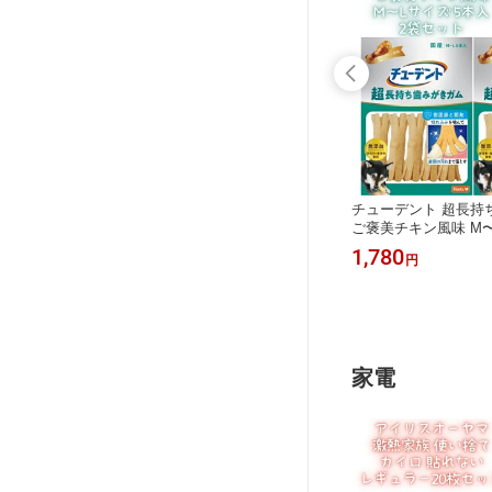
ンドベッ
ペティオ (Petio) プレシャンテ スキバ
チューデント 超長持
品】
サミ ペット用 犬 猫 犬用 猫用 トリミ
ご褒美チキン風味 M〜
ング ハサミ
×2袋セット 犬用 歯
1,380
1,780
円
円
ガム 国産 牛皮 ハーツ
タルケア 歯垢除去 歯
つ 成犬 中型犬 大型
不使用 着色料不使用 
め買い
家電