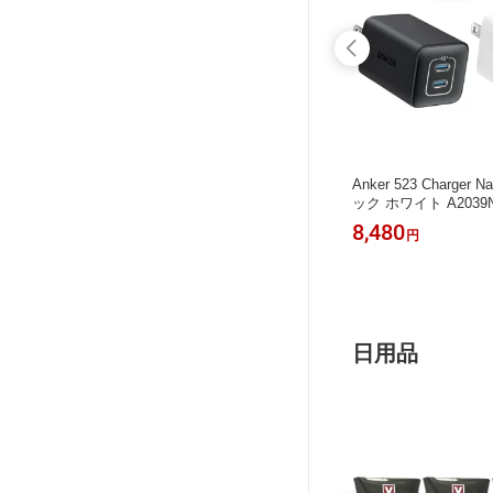
-Port) w
ブラウン BRAUN 電気シェーバー シ
Anker 523 Charger 
ブル ブラッ
リーズ8 ［3枚刃 /AC100V-240V］ マ
ック ホワイト A2039N1
急速充電器
ットシルバー 8567CC-V アルコール
SB-C 急速充電器 Ga
39,800
8,480
円
円
B-A 2ポ
洗浄システム付 シェーバーケース付
W 2ポート USB充電器
型 ACア
電動 髭剃り メンズ 防水設計 充電式
たみ式 コンパクト 小型 
id iPad
コードレス
d iPhone Android
ケーブル付
ト対応 USB-C充電
電 持ち運び Anker
日用品