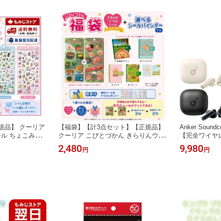
規品】 クーリア
【福袋】【計3点セット】【正規品】
Anker Soundco
ル ちょこみん
クーリア こびとづかん きらりんウォ
【完全ワイヤ
 すいーつ シー
ーターシール ＋ バインダー ＋ ボン
ノイズキャンセリ
2,480
9,980
円
円
かわいい キラキ
ボンドロップ系シール ｜ ボンドロ 3
イント接続 / 
 ぷくぷく ご褒美
D キラキラ シール シール帳 シール交
術基準適合】
子 シール帳 シ
換 かわいい ぷっくり ぷくぷく 収集
ブラック ピン
本家 【新商品】
立体 子供 女の子 平成女子 本家 本物