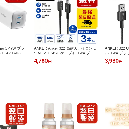
Nano 3 47W ブラ
ANKER Anker 322 高耐久ナイロン U
ANKER 322 
1 A2039N21 U
SB-C & USB-C ケーブル 0.9m ブラッ
ル 0.9m ブラ
N PD対応 最大47
ク×3個セット A81F5N11 PD対応 最大
11 USB2.0対
4,780
3,980
円
円
 Type-C 折りた
60W 急速充電 Type-C USB-Cケーブ
ル 高耐久 断線防
MacBook iPa
ル 高耐久 ナイロン編み 断線防止 ス
マホ タブレッ
 ノートPC タブレッ
マホ タブレット ノートPC Switch対
ゲーム機対応 
アダプター 高速充
応 充電コード データ転送 USB-IF認
USB-IF認証 
証 黒