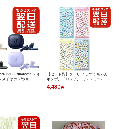
re P40i (Bluetooth 5.3)
【セット品】クーリア しずくちゃん
レスイヤホン/ウルトラ
ボンボンドロップシール （ミニ） 4
ング 2.0 / マルチポ
種セット 正規品 うるおいちゃん みる
4,480
円
最大60時間再生 / PSE技
みるちゃん しずくの森のなかまたち
オフホワイト ネイビー
ボンドロ かわいい 立体 シール ぷっ
ク
くり ぷくぷく シール交換 収集 本物
本家