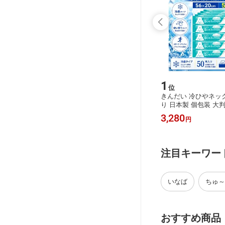
15
1
位
位
 ベーカリー
ブラウン(Braun) ボディグルーマー P
きんだい 冷ひやネック
ぎ付き 猫
RO X XT5300-b ボディ ボディシェー
り 日本製 個包装 大判5
バー 自然な長さに整える 剃り上げる
タオル 首用タオル ウ
11,980
3,280
円
円
進化した4Dブレード カッティングエ
中症対策 暑さ対策 冷
リアの面積が2倍に 腕 指 脚 ワキ デリ
ッズ 災害備蓄 非常用
ケートゾーン 顔 6つのアタッチメン
ポーツ観戦 イベント 
ト ボディ トリマー BRAUN
業 業務用 夏用 使い
注目キーワー
め買い
いなば
ちゅ～
おすすめ商品