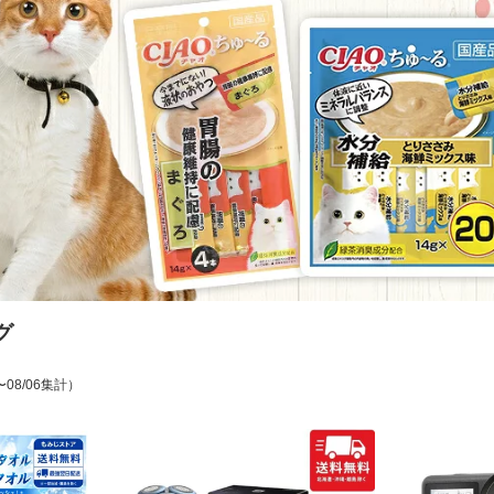
グ
〜08/06集計）