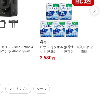
4
5
位
位
カメラ Osmo Action 4
ビオレ 冷タオル 無香性 5本入×5個セ
きんだ
ンボ 4K/120fps対応
ット 冷感シート 冷却シート 首掛けタ
入り 日
カメラ 1/1.3インチセ
オル 暑さ対策 熱中対策 ひんやりシー
感タオ
3,680
12,7
円
の低照度性能 10-bit &
ト ロングサイズ 個包装 夏対策 スポ
ットタ
カラーパフォーマンス 長時
ーツ観戦 屋外作業 通勤 通学 アウト
却 業
 mAhバッテリー カメラ
ドア クールダウン 冷感グッズ 日本製
業 作
観戦 
夏 使
フィリップス
シール