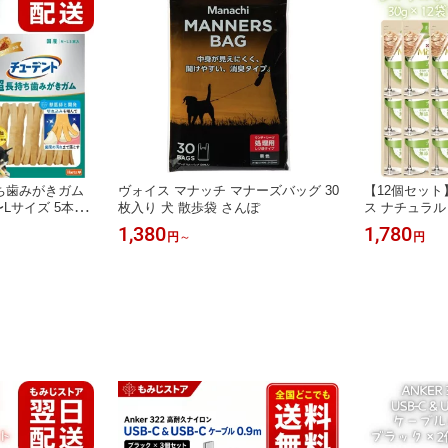
ち歯みがきガム
ヴォイス マナッチ マナーズバッグ 30
【12個セット
Lサイズ 5本入
枚入り 犬 散歩袋 さんぽ
ス ナチュラル
磨きガム デンタル
添え 30g×1
1,380
1,780
円
～
円
 犬 おやつ デン
ウェットフード
石対策 噛むおや
用フード 成猫
犬 無添加 保存料
ん ペットフー
香料不使用 まと
分補給 愛猫 
ク