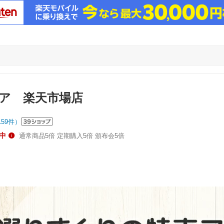
ア 楽天市場店
159
件）
中
通常商品5倍 定期購入5倍 頒布会5倍