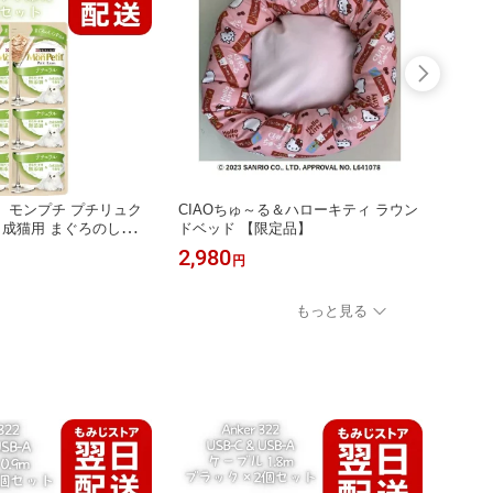
】モンプチ プチリュク
CIAOちゅ～る＆ハローキティ ラウン
チャオ
 成猫用 まぐろのしらす
ドベッド 【限定品】
ド イ
2袋セット キャットフード
2,980
2,98
円
 パウチ 総合栄養食 猫
用 まぐろ しらす ごは
ド 小分け 食べ切り 水
もっと見る
国産 まとめ買い ストッ