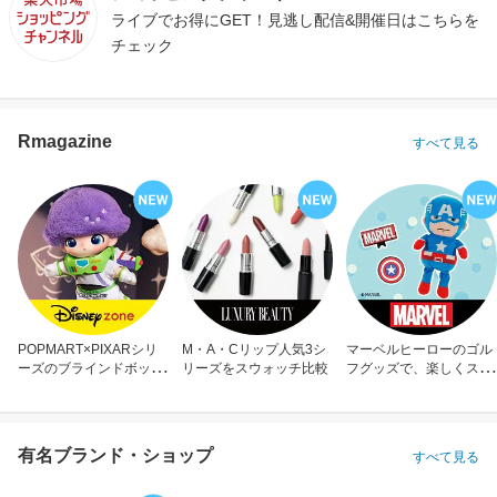
ライブでお得にGET！見逃し配信&開催日はこちらを
チェック
Rmagazine
すべて見る
POPMART×PIXARシリ
M・A・Cリップ人気3シ
マーベルヒーローのゴル
ーズのブラインドボック
リーズをスウォッチ比較
フグッズで、楽しくスコ
ス
アアップ！
有名ブランド・ショップ
すべて見る