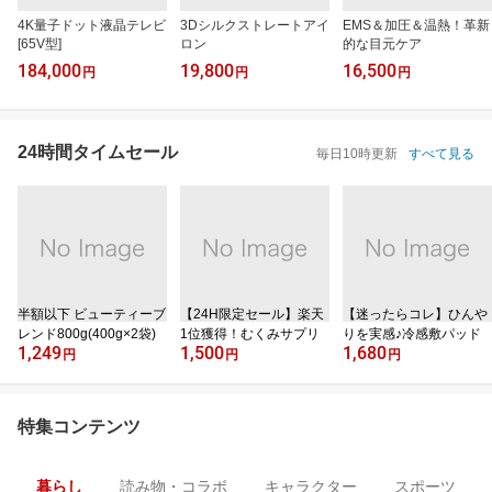
4K量子ドット液晶テレビ
3Dシルクストレートアイ
EMS＆加圧＆温熱！革新
[65V型]
ロン
的な目元ケア
184,000
19,800
16,500
円
円
円
24時間タイムセール
毎日10時更新
すべて見る
半額以下 ビューティーブ
【24H限定セール】楽天
【迷ったらコレ】ひんや
レンド800g(400g×2袋)
1位獲得！むくみサプリ
りを実感♪冷感敷パッド
1,249
1,500
1,680
円
円
円
特集コンテンツ
暮らし
読み物・コラボ
キャラクター
スポーツ