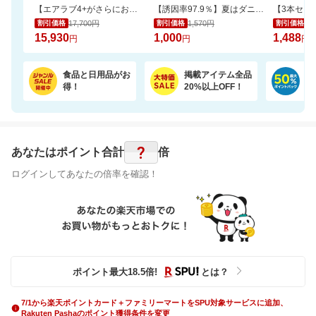
【エアラブ4+がさらにお得に！数量限定でポーチプレゼントも】エアラブ5/4+ 2個セット
【誘因率97.9％】夏はダニのピーク！ダニ捕りラボで赤ちゃんも安心
17,700円
1,570円
1,
割引価格
割引価格
割引価格
15,930
1,000
1,488
円
円
円
食品と日用品がお
掲載アイテム全品
日
得！
20%以上OFF！
ポ
?
あなたはポイント
合計
倍
ログインしてあなたの倍率を確認！
ポイント最大
18.5
倍
!
とは？
7/1から楽天ポイントカード＋ファミリーマートをSPU対象サービスに追加、
Rakuten Pashaのポイント獲得条件を変更