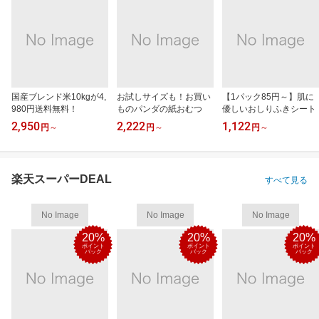
国産ブレンド米10kgが4,
お試しサイズも！お買い
【1パック85円～】肌に
980円送料無料！
ものパンダの紙おむつ
優しいおしりふきシート
2,950
2,222
1,122
円
～
円
～
円
～
楽天スーパーDEAL
すべて見る
No Image
No Image
No Image
20%
20%
20%
ポイント
ポイント
ポイント
バック
バック
バック