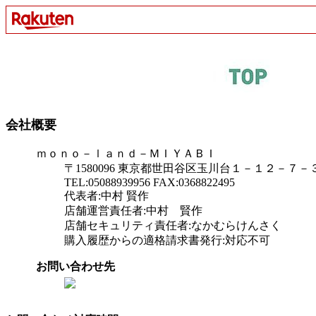
会社概要
ｍｏｎｏ－ｌａｎｄ－ＭＩＹＡＢＩ
〒1580096 東京都世田谷区玉川台１－１２－７
TEL:05088939956 FAX:0368822495
代表者:中村 賢作
店舗運営責任者:中村 賢作
店舗セキュリティ責任者:なかむらけんさく
購入履歴からの適格請求書発行:対応不可
お問い合わせ先