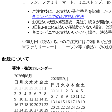
ローソン、ファミリーマート、ミニストップ、セ
ご注文後に、お支払い受付番号を記載したメ
各コンビニでのお支払い方法
お支払い状況の確認後、発送手続きが開始い
3日以内にお支払いが確認できない場合、楽
各コンビニでお支払いいただく場合、決済手
※30万円（税込）以上のご注文にはご利用いただ
※ファミリーマート、ローソン等（前払）でのお
配送について
受注・発送カレンダー
2026年8月
2026年9月
日
月
火
水
木
金
土
日
月
火
水
木
金
土
26
27
28
29
30
31
1
30
31
1
2
3
4
5
2
3
4
5
6
7
8
6
7
8
9
10
11
12
9
10
11
12
13
14
15
13
14
15
16
17
18
19
16
17
18
19
20
21
22
20
21
22
23
24
25
26
23
24
25
26
27
28
29