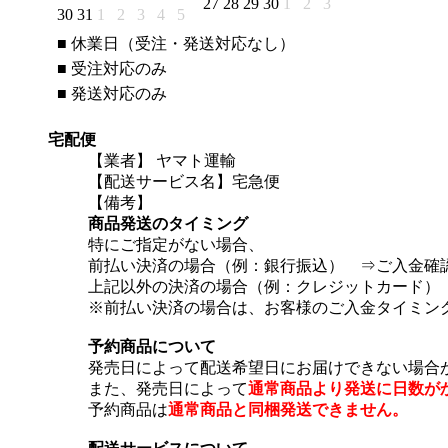
27
28
29
30
1
2
3
30
31
1
2
3
4
5
■
休業日（受注・発送対応なし）
■
受注対応のみ
■
発送対応のみ
宅配便
【業者】 ヤマト運輸
【配送サービス名】宅急便
【備考】
商品発送のタイミング
特にご指定がない場合、
前払い決済の場合（例：銀行振込） ⇒ご入金確
上記以外の決済の場合（例：クレジットカード）
※前払い決済の場合は、お客様のご入金タイミン
予約商品について
発売日によって配送希望日にお届けできない場合
また、発売日によって
通常商品より発送に日数が
予約商品は
通常商品と同梱発送できません。