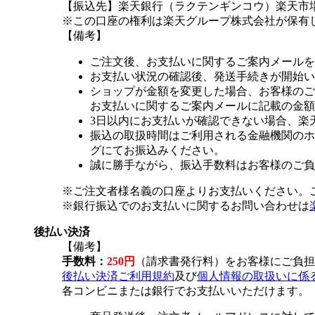
【振込先】楽天銀行（ラクテンギンコウ）楽天市場支
※この口座の権利は楽天グループ株式会社が保有
【備考】
ご注文後、お支払いに関するご案内メールを
お支払い状況の確認後、発送手続きが開始い
ショップが金額を変更した場合、お客様のご
お支払いに関するご案内メールに記載の金額
3日以内にお支払いが確認できない場合、楽
振込の取扱時間はご利用される金融機関のホ
グにてお振込みください。
誠に勝手ながら、振込手数料はお客様のご負
※ご注文者様名義の口座よりお支払いください。
※銀行振込でのお支払いに関するお問い合わせは
後払い決済
【備考】
手数料：
250円
（請求書発行料）をお客様にご負担
後払い決済ご利用規約
及び
個人情報の取扱いに係
各コンビニまたは銀行でお支払いいただけます。