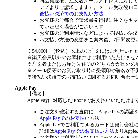
商品発送後、注文者メールアドレスに対して
ンズよりご請求します）。メール受取後14
後払い決済でのお支払い方法
お客様のご都合で請求書発行後に注文をキャ
ていただく場合がございます。
お客様のご利用状況などによって後払い決済
お支払い方法の変更をご案内後、7日間変更
※54,000円（税込）以上のご注文にはご利用いた
※楽天会員以外のお客様にはご利用いただけませ
※注文者またはお届け先住所のどちらかが国外の
※メール便等のお受け取り時に受領印や署名が不
※後払い決済でのお支払いに関するお問い合わせ
Apple Pay
【備考】
Apple Payに対応したiPhoneでお支払いいただけま
ご注文を確定する直前に、Apple Payの認
Apple Payでのお支払い方法
Apple Payでご利用できるカードは発行会
詳細は
Apple Payでのお支払い方法
よりApp
お客様のご利用状況などによってApple 