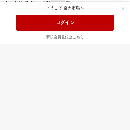
食品と日用品がお
掲載アイテム全品
日
得！
20%以上OFF！
ポ
ようこそ 楽天市場へ
ログイン
あなたはポイント
合計
倍
新規会員登録はこちら
最近チェックした商品
すべて見る