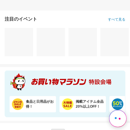
注目のイベント
すべて見る
骨取りあじ（無塩 2kg）フライや南蛮漬けにおすすめ【骨取り魚の飯田商店】
今だけ30％OFFセール！猫砂鉱物タイプ＼約一か月490円／【楽天オリジナル】
7,590円
2,800円
7,
半額以下
割引価格
割引価格
3,795
1,960
4,980
円
円
円