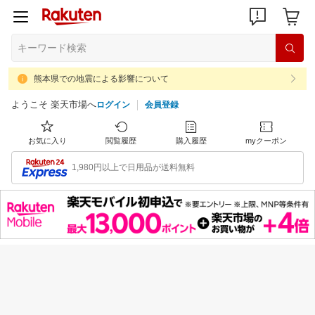
熊本県での地震による影響について
ようこそ 楽天市場へ
ログイン
会員登録
お気に入り
閲覧履歴
購入履歴
myクーポン
1,980円以上で日用品が送料無料