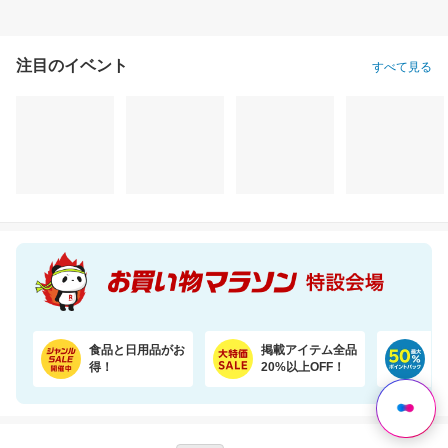
注目のイベント
すべて見る
食品と日用品がお
掲載アイテム全品
日
得！
20%以上OFF！
ポ