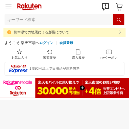
熊本県での地震による影響について
ようこそ 楽天市場へ
ログイン
会員登録
お気に入り
閲覧履歴
購入履歴
myクーポン
1,980円以上で日用品が送料無料