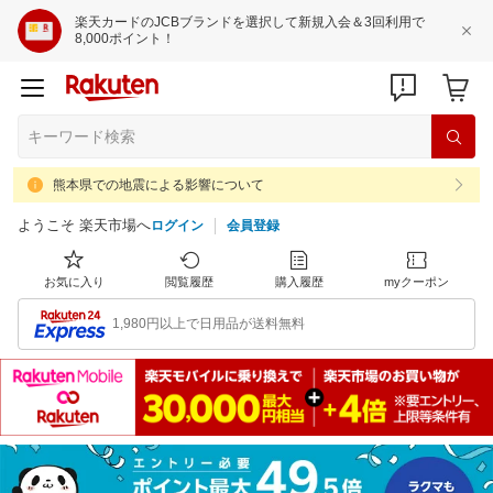
楽天カードのJCBブランドを選択して新規入会＆3回利用で
8,000ポイント！
熊本県での地震による影響について
ようこそ 楽天市場へ
ログイン
会員登録
お気に入り
閲覧履歴
購入履歴
myクーポン
1,980円以上で日用品が送料無料