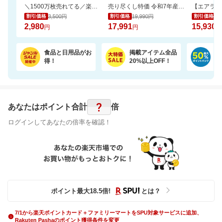
＼1500万枚売れてる／楽天1位リピ多数★ふかふかホテルタオル4枚セットが20周年SALE！
売り尽くし特価 令和7年産宮城県産 ひとめぼれ玄米30kg 日本全国送料無料でお届け
3,500円
19,990円
17
割引価格
割引価格
割引価格
2,980
17,991
15,930
円
円
円
食品と日用品がお
掲載アイテム全品
日
得！
20%以上OFF！
ポ
?
あなたはポイント
合計
倍
ログインしてあなたの倍率を確認！
ポイント最大
18.5
倍
!
とは？
7/1から楽天ポイントカード＋ファミリーマートをSPU対象サービスに追加、
Rakuten Pashaのポイント獲得条件を変更