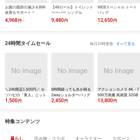
お腹の脂肪の減少＆BMI
【48ロール】トイレット
WEBスペシャル トート
改善をサポート！
ペーパー シングル
バッグ
4,968
9,480
12,650
円
～
円
円
24時間タイムセール
毎日10時更新
すべて見る
＼24h限定1,500円／ セ
6時間経っても氷が残る
アクションカメラ 4K・7
ゾパピの「美人」ニット
2wayショルダーバッグ
500万画素 高画質 32GB
1,500
2,450
13,800
円
円
円
特集コンテンツ
暮らし
読み物・コラボ
キャラクター
スポーツ