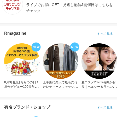
ライブでお得にGET！見逃し配信&開催日はこちらを
チェック
Rmagazine
すべて見る
8月3日ははちみつの日！
上半期に楽天で最も売れ
夏コスメ2026×長井かお
原作デビュー100周年も
たレディースファッショ
り｜ヘルシー＆ラベンダ
お祝い
ン
ーメイク
有名ブランド・ショップ
すべて見る