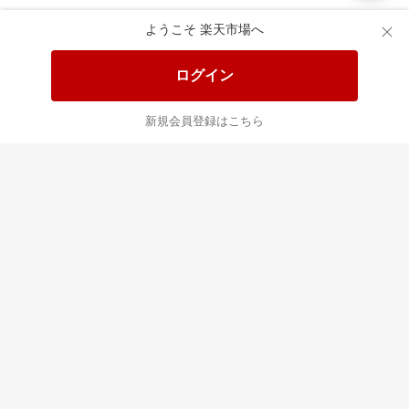
楽天市場配送ガイド（受取方法）
ようこそ 楽天市場へ
楽天にお店を開きませんか？
ログイン
楽天ショッピングサービスご利用規約
新規会員登録はこちら
ページ内容・広告に関するご意見はこちら
楽天クラッチ募金
Rakuten Ichiba English Guide
ご利用ガイド
ヘルプ
ログイン
プラットフォームの透明性及び公正性の向上に関する取り組み
について