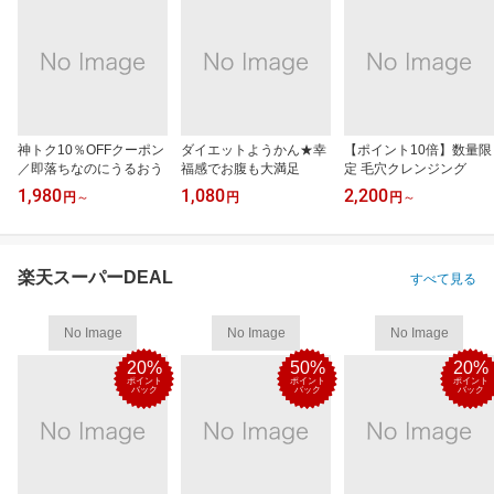
神トク10％OFFクーポン
ダイエットようかん★幸
【ポイント10倍】数量限
／即落ちなのにうるおう
福感でお腹も大満足
定 毛穴クレンジング
1,980
1,080
2,200
円
～
円
円
～
楽天スーパーDEAL
すべて見る
No Image
No Image
No Image
20%
50%
20%
ポイント
ポイント
ポイント
バック
バック
バック