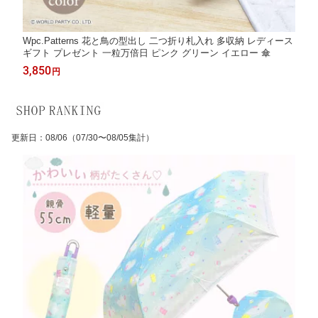
Wpc.Patterns 花と鳥の型出し 二つ折り札入れ 多収納 レディース
ギフト プレゼント 一粒万倍日 ピンク グリーン イエロー 傘
3,850
円
更新日
：
08/06
（07/30〜08/05集計）