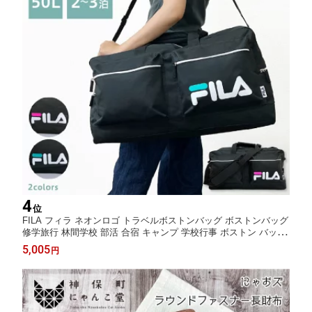
4
位
FILA フィラ ネオンロゴ トラベルボストンバッグ ボストンバッグ
修学旅行 林間学校 部活 合宿 キャンプ 学校行事 ボストン バッグ
旅行 トラベル 大容量 50L 2泊 3泊 小学生 中学生 高校生 キッズ
5,005
円
子ども 人気 黒 無地 ロゴ