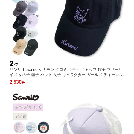
2
位
サンリオ Sanrio シナモン クロミ キティ キャップ 帽子 フリーサ
イズ 女の子 帽子 ハット 女子 キャラクター ガールズ ティーンズ
児童 小学生 中学生 通学 夏 春 ブラック 黒 リボン プレゼント ギ
2,530
円
フト 雑貨 女の子の帽子 リボン