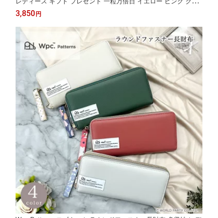
レディース ギフト プレゼント 一粒万倍日 イエロー ピンク クロ
ベージュ 傘
3,850
円