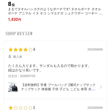
8
位
まるでタオルハンカチのようなポーチです! タオルポーチ タオル
ポーチ アニマル イヌ ネコ シマエナガ シュナウザー コーギー イ
ニシャル A S M K 入園 入学 小学校 プレゼント ホワイトデー 傘
1,430
円
入れ ペットボトルケース
4
2026/08/06
購入者
たくさん入ります。サンダルも入るので助かります。
紐はかなり長いです。
注文日：2026/07/25
【送料無料】学童 プールバッグ 2層式ナップサック 
ナップサック 体操服 子供 子ども こども 体育 水泳 
プール ２層 二層 入園 入学 児童 幼稚園 保育園 小
学校 学校 習い事 洗濯 洗える ネームタグ 名前 新入
学 新入園 新学期 女の子 男の子 バッグ
1
2026/08/06