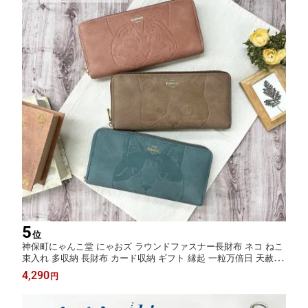
5
位
神保町にゃんこ堂 にゃおズ ラウンドファスナー長財布 ネコ ねこ
束入れ 多収納 長財布 カード収納 ギフト 縁起 一粒万倍日 天赦日
開運 猫グッズ モカ ブルー ピンク レディース ガールズ ギフト ク
4,290
円
リスマス プレゼント