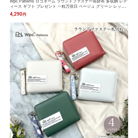
Wpc.Patterns ロゴネーム ラウンドファスナー長財布 多収納 レデ
ィース ギフト プレゼント 一粒万倍日 ベージュ グリーン レッド
グレー 傘
4,290
円