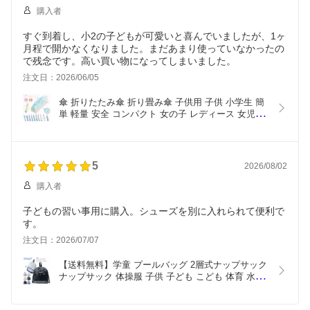
購入者
すぐ到着し、小2の子どもが可愛いと喜んでいましたが、1ヶ
月程で開かなくなりました。まだあまり使っていなかったの
で残念です。高い買い物になってしまいました。
注文日：2026/06/05
傘 折りたたみ傘 折り畳み傘 子供用 子供 小学生 簡
単 軽量 安全 コンパクト 女の子 レディース 女児 こ
ども キッズ 用 雨傘 プレゼント ギフト 遠足 修学旅
行 学校 リボン ガーリー ハムスター 黒 パープル 紫 
ミント 水色 傘の日
5
2026/08/02
購入者
子どもの習い事用に購入。シューズを別に入れられて便利で
す。
注文日：2026/07/07
【送料無料】学童 プールバッグ 2層式ナップサック 
ナップサック 体操服 子供 子ども こども 体育 水泳 
プール ２層 二層 入園 入学 児童 幼稚園 保育園 小
学校 学校 習い事 洗濯 洗える ネームタグ 名前 新入