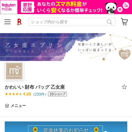
かわいい 財布 バッグ 乙女座
4.88
（
233
件）
メニュー