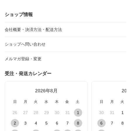
学 新入園 新学期 女の子 男の子 バッグ
ショップ情報
会社概要・決済方法・配送方法
ショップへ問い合わせ
メルマガ登録・変更
受注・発送カレンダー
2026年8月
20
日
月
火
水
木
金
土
日
月
火
26
27
28
29
30
31
1
30
31
1
2
3
4
5
6
7
8
6
7
8