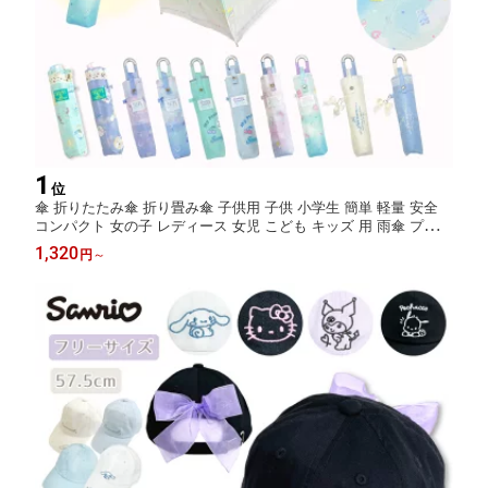
1
位
傘 折りたたみ傘 折り畳み傘 子供用 子供 小学生 簡単 軽量 安全
コンパクト 女の子 レディース 女児 こども キッズ 用 雨傘 プレゼ
ント ギフト 遠足 修学旅行 学校 リボン ガーリー ハムスター 黒
1,320
円
～
パープル 紫 ミント 水色 傘の日