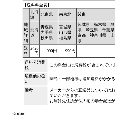
【送料料金表】
北海
北東北
南東北
関東
道
地
茨城県 栃木県 群
青森県
宮城県
域
北海
県 埼玉県 千葉県
岩手県
山形県
詳
道
京都 神奈川県 山
秋田県
福島県
細
県
送
2420
990円
990円
円
料
送料分消費
この料金には消費税が 含まれてい
税
離島他の扱
離島・一部地域は追加送料がかか
い
備考
メーカーからの直送品については
ていただきます。
お届け先住所が個人宅の場合配送
宅配便