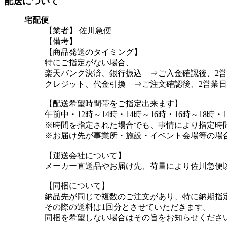
配送について
宅配便
【業者】 佐川急便
【備考】
【商品発送のタイミング】
特にご指定がない場合、
楽天バンク決済、銀行振込 ⇒ご入金確認後、2
クレジット、代金引換 ⇒ご注文確認後、2営業
【配送希望時間帯をご指定出来ます】
午前中・12時～14時・14時～16時・16時～18時・1
※時間を指定された場合でも、事情により指定時
※お届け先が事業所・施設・イベント会場等の場
【運送会社について】
メーカー直送品やお届け先、荷量により佐川急便
【同梱について】
納品先が同じで複数のご注文があり、特に納期指
その際の送料は1回分とさせていただきます。
同梱を希望しない場合はその旨をお知らせくださ