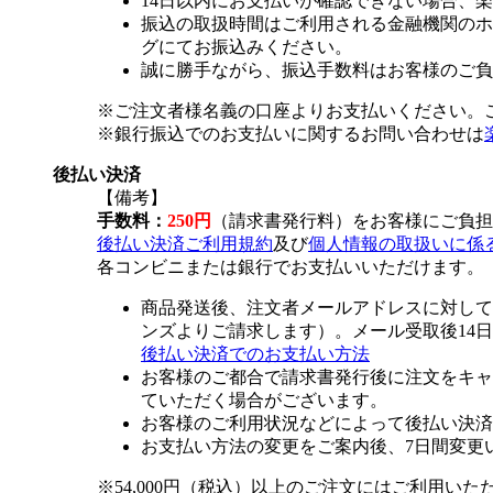
14日以内にお支払いが確認できない場合、
振込の取扱時間はご利用される金融機関のホ
グにてお振込みください。
誠に勝手ながら、振込手数料はお客様のご負
※ご注文者様名義の口座よりお支払いください。
※銀行振込でのお支払いに関するお問い合わせは
後払い決済
【備考】
手数料：
250円
（請求書発行料）をお客様にご負担
後払い決済ご利用規約
及び
個人情報の取扱いに係
各コンビニまたは銀行でお支払いいただけます。
商品発送後、注文者メールアドレスに対して
ンズよりご請求します）。メール受取後14
後払い決済でのお支払い方法
お客様のご都合で請求書発行後に注文をキャ
ていただく場合がございます。
お客様のご利用状況などによって後払い決済
お支払い方法の変更をご案内後、7日間変更
※54,000円（税込）以上のご注文にはご利用いた