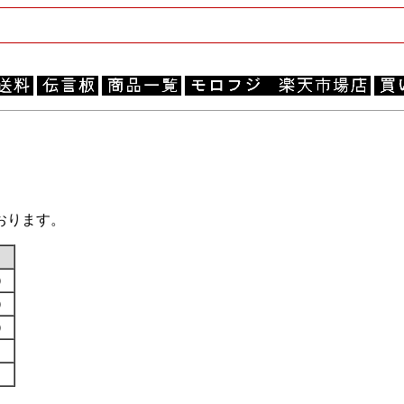
おります。
す）
す）
す）