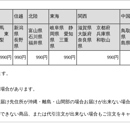
信越
北陸
東海
関西
中
馬
新潟
岐阜県 静
滋賀県 京都府
富山県
鳥
 東
県
岡県 愛知
大阪府 兵庫県
石川県
県
梨
長野
県 三重
奈良県 和歌山
福井県
島
県
県
県
990円
990円
990円
990円
990円
ます。
る場合があります。
お届け先住所が沖縄・離島・山間部の場合お届けが出来ない場
ができない商品、または代引注文が出来ない場合もご注文をキ