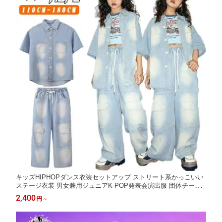
キッズHIPHOPダンス衣装セットアップ ストリート系かっこいい
ステージ衣装 男女兼用ジュニアK-POP発表会演出服 団体チーム
衣装
2,400
円
～