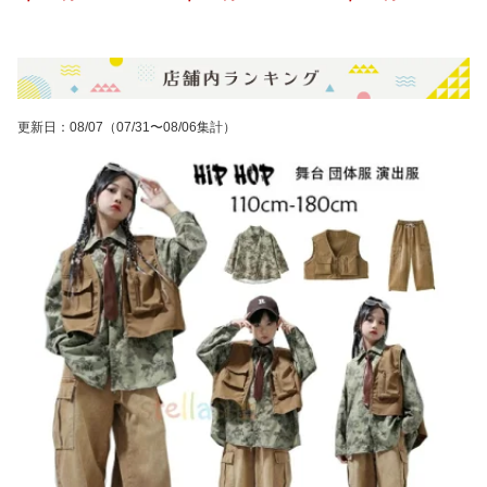
レッスン 練習着 団体衣
装 ステージ イベント パ
／五分袖）レギンス バレ
装 舞台衣装 イベント 動
ールネックレス ロンググ
エレッスン 発表会 ステ
きやすい 伝統的 おしゃ
ローブ ヘッドドレス付き
ージ イベント エレガン
れ かっこいい 柔らかい
舞台衣装 華やか 動きや
ト おしゃれ 動きやすい
素材 長時間着用でも疲れ
すい おしゃれ 団体衣装
美しいシルエット 団体衣
ない 練習用 発表会用
コンテスト レッスンにも
装 舞台衣装 練習用
最適
更新日
：
08/07
（07/31〜08/06集計）