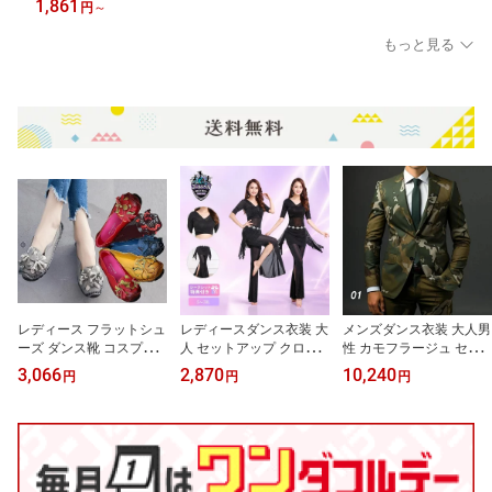
1,861
円
～
すい かっこいい おすすめ
もっと見る
レディース フラットシュ
レディースダンス衣装 大
メンズダンス衣装 大人男
ーズ ダンス靴 コスプレ
人 セットアップ クロッ
性 カモフラージュ セッ
靴 大人用 ダンスレッス
プドトップス サイドスリ
トアップ 上下セット ジ
3,066
2,870
10,240
円
円
円
ン 発表会 ステージ イベ
ットパンツ ウエストチェ
ャケット+パンツ コスプ
ント 舞台 練習用 動きや
ーン ピンク 発表会 ステ
レ衣装 ステージ 発表会
すい おしゃれ かっこい
ージ レッスン コンテス
レッスン イベント 団体
い 柔らかい 長時間履け
ト イベント 舞台衣装 お
衣装 舞台衣装 かっこい
る コンフォート 女性用
しゃれ セクシー 動きや
い おしゃれ 動きやすい
靴 日常使いも可能 スタ
すい 団体衣装 練習着
ヒップホップ ストリート