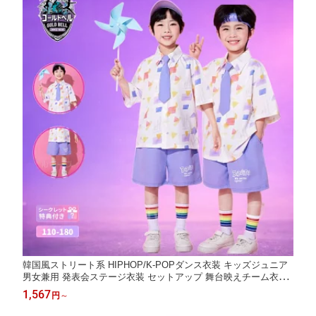
韓国風ストリート系 HIPHOP/K-POPダンス衣装 キッズジュニア
男女兼用 発表会ステージ衣装 セットアップ 舞台映えチーム衣装
おしゃれ演出服
1,567
円
～