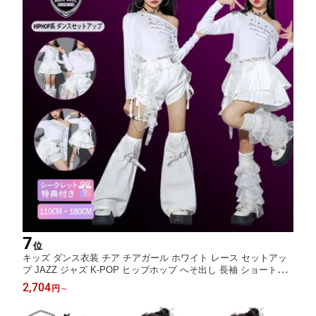
7
位
キッズ ダンス衣装 チア チアガール ホワイト レース セットアッ
プ JAZZ ジャズ K-POP ヒップホップ へそ出し 長袖 ショートパ
ンツ スカート 発表会 演出服 団体衣装 韓国風 110-180cm
2,704
円
～