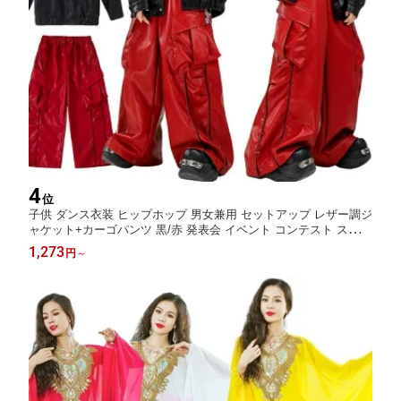
4
位
子供 ダンス衣装 ヒップホップ 男女兼用 セットアップ レザー調ジ
ャケット+カーゴパンツ 黒/赤 発表会 イベント コンテスト ステー
ジ レッスン 団体衣装 舞台衣装 おしゃれ かっこいい 動きやすい
1,273
円
～
チーム衣装 発表会 ステージ レッスン