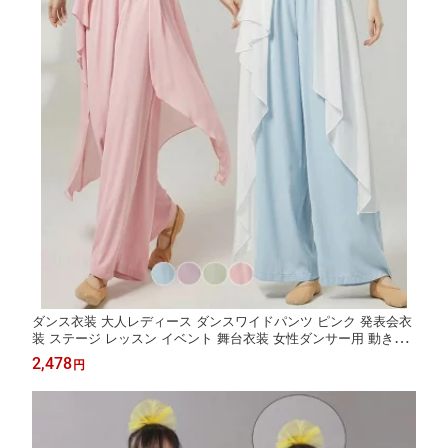
ダンス衣装 大人レディース ダンスワイドパンツ ピンク 発表会衣
装 ステージ レッスン イベント 舞台衣装 女性ダンサー用 動きや
すい おしゃれ 柔らか素材 ダンス練習 団体活動 かわいい スタイ
2,478
円
ルUP 快適 長時間着用OK 発表会対応 レディースダンスウェア