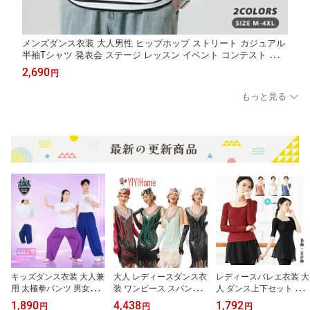
メンズダンス衣装 大人男性 ヒップホップ ストリート カジュアル
半袖Tシャツ 発表会 ステージ レッスン イベント コンテスト 団体
練習 おしゃれ 動きやすい かっこいい 舞台衣装 練習着 日常カジ
2,690
円
ュアルにも使える キッズダンス衣装
もっと見る
キッズダンス衣装 大人兼
大人 レディースダンス衣
レディースバレエ衣装 大
用 太極拳パンツ 男女兼
装 ワンピース スパンコ
人 ダンス上下セット ト
用 黒 紫 発表会 ステージ
ール フリンジ 発表会衣
ップス（ロングスリーブ
1,890
4,438
1,792
円
円
円