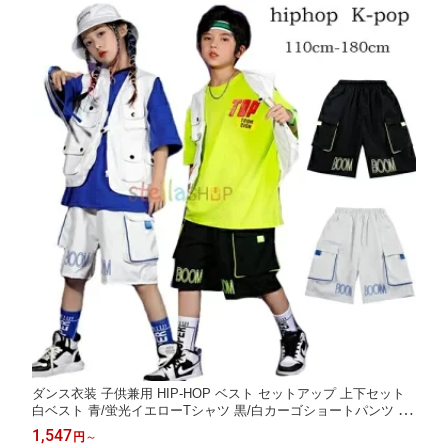
ダンス衣装 子供兼用 HIP-HOP ベスト セットアップ 上下セット
白ベスト 青/蛍光イエローTシャツ 黒/白カーゴショートパンツ 発
表会 ステージ レッスン コンテスト イベント 団体衣装 舞台衣装
1,547
円
～
おしゃれ かっこいい 動きやすい