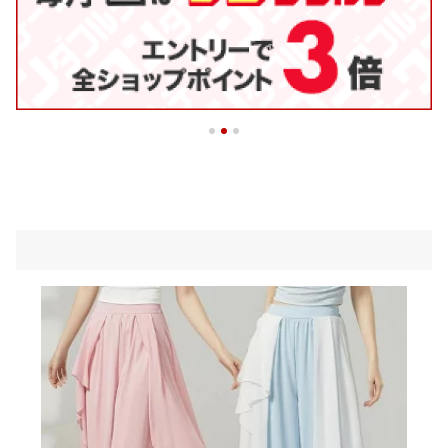
イリッシュ 実用的 快適
ダンス
履きやすい 軽量 脱ぎ履
き簡単