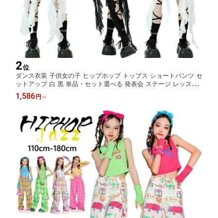
2
位
ダンス衣装 子供女の子 ヒップホップ トップス ショートパンツ セ
ットアップ 白 黒 単品・セット選べる 発表会 ステージ レッスン
団体衣装 舞台衣装 イベント おしゃれ 動きやすい かっこいい ス
1,586
円
～
トリートスタイル チーム衣装