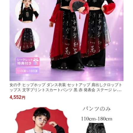
女の子 ヒップホップ ダンス衣装 セットアップ 肩出しクロップト
ップス 文字プリントスカートパンツ 黒 赤 発表会 ステージ レッ
スン イベント 団体衣装 舞台衣装 おしゃれ かっこいい 動きやす
4,552
円
い 子供用 ストリート系