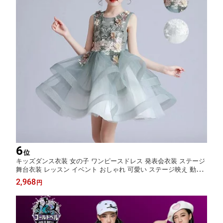
6
位
キッズダンス衣装 女の子 ワンピースドレス 発表会衣装 ステージ
舞台衣装 レッスン イベント おしゃれ 可愛い ステージ映え 動き
やすい 子供用 ダンス発表会 団体衣装 個別着用 柔らか素材 姫風
2,968
円
フェミニン チーム衣装