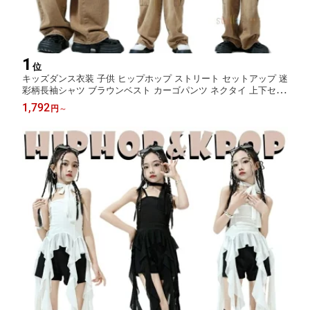
1
位
キッズダンス衣装 子供 ヒップホップ ストリート セットアップ 迷
彩柄長袖シャツ ブラウンベスト カーゴパンツ ネクタイ 上下セッ
ト 発表会 イベント ステージ レッスン 団体衣装 舞台衣装 おしゃ
1,792
円
～
れ かっこいい 動きやすい 子供兼用