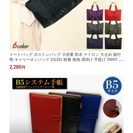
トートバッグ ボストンバッグ 大容量 防水 ナイロン 大きめ 旅行
鞄 キャリーオンバッグ 2泊3日 軽量 無地 肩掛け 手提げ 2WAY S
H314
2,280
円