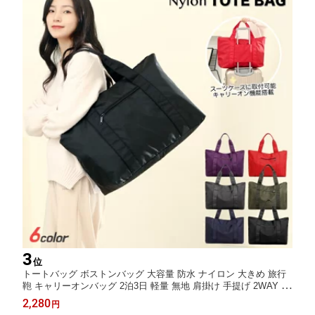
3
位
トートバッグ ボストンバッグ 大容量 防水 ナイロン 大きめ 旅行
鞄 キャリーオンバッグ 2泊3日 軽量 無地 肩掛け 手提げ 2WAY S
H314
2,280
円