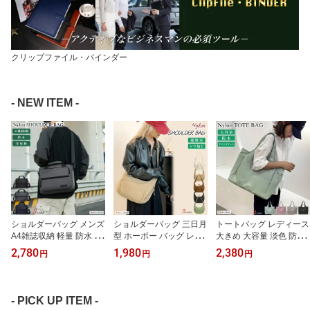
クリップファイル・バインダー
- NEW ITEM -
ショルダーバッグ メンズ
ショルダーバッグ 三日月
トートバッグ レディース
A4雑誌収納 軽量 防水 多
型 ホーボー バッグ レデ
大きめ 大容量 淡色 防水
機能 斜めがけ 肩掛け 手
ィース 軽量 薄生地 ナイ
ナイロン サイドポケット
2,780
1,980
2,380
円
円
円
提げ ビジネス 通勤 SH42
ロン シワ加工 斜めがけ
肩掛け 手提げ マザーズ
9
肩掛け SH427
旅行 SH425
- PICK UP ITEM -