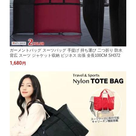
ガーメントバッグ スーツバッグ 手提げ 持ち運び 二つ折り 防水
背広 スーツ ジャケット収納 ビジネス 出張 全長100CM SH372
1,680
円