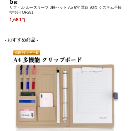
5
位
リフィル ルーズリーフ 3冊セット A5 6穴 罫線 90頁 システム手帳
交換用 OF291
1,680
円
- おすすめ商品 -