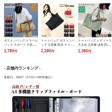
ボストンバッグ トラベル
トートバッグ ボストンバ
トートバッグ レディース
バッグ スポーツ 大容量
ッグ 大容量 防水 ナイロ
大きめ 大容量 淡色 防水
防水 キャリーオン 乾湿
ン 大きめ 旅行鞄 キャリ
ナイロン サイドポケット
2,780
2,280
2,380
円
円
円
分離 靴収納 折り畳み 旅
ーオンバッグ 2泊3日 軽
肩掛け 手提げ マザーズ
行 肩掛け 手提げ SH407
量 無地 肩掛け 手提げ 2
旅行 SH425
WAY SH314
- 店舗内ランキング -
更新日
：
08/07
（07/31〜08/06集計）