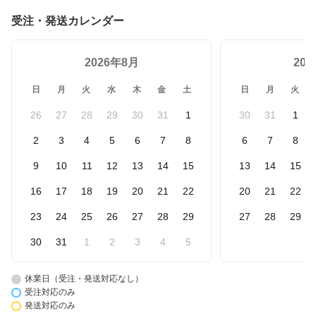
受注・発送カレンダー
2026年8月
20
日
月
火
水
木
金
土
日
月
火
26
27
28
29
30
31
1
30
31
1
2
3
4
5
6
7
8
6
7
8
9
10
11
12
13
14
15
13
14
15
16
17
18
19
20
21
22
20
21
22
23
24
25
26
27
28
29
27
28
29
30
31
1
2
3
4
5
休業日（受注・発送対応なし）
受注対応のみ
発送対応のみ