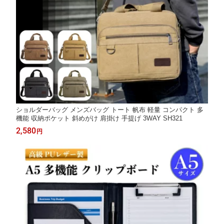
ショルダーバッグ メンズバッグ トート 帆布 軽量 コンパクト 多
機能 収納ポケット 斜めがけ 肩掛け 手提げ 3WAY SH321
2,580
円