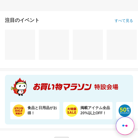
注目のイベント
すべて見る
＼45％OFF！／まとめ買いに！ペーパータオル 5パック×6個セット
骨取りほっけ（無塩 2kg）ソテーや煮つけにおすすめ【骨取り魚の飯田商店】
6,620円
7,590円
3,
割引価格
半額以下
割引価格
3,580
3,795
3,000
円
円
円