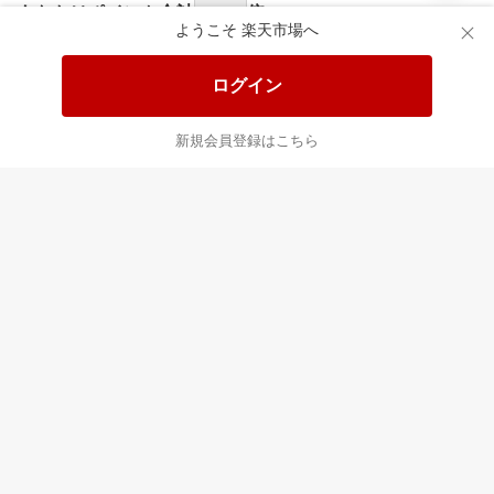
食品と日用品がお
掲載アイテム全品
日
得！
20%以上OFF！
ポ
ようこそ 楽天市場へ
ログイン
あなたはポイント
合計
倍
新規会員登録はこちら
最近チェックした商品
すべて見る