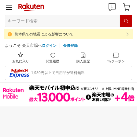
熊本県での地震による影響について
ようこそ 楽天市場へ
ログイン
会員登録
お気に入り
閲覧履歴
購入履歴
myクーポン
1,980円以上で日用品が送料無料