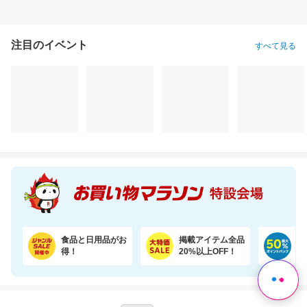
注目のイベント
すべて見る
干すたび、着るたび、ご褒美の香り。洗浄・抗菌・消臭・柔軟・香りを1粒に凝縮。
売り尽くし特価 令和7年産宮城県産 ひとめぼれ玄米30kg 日本全国送料無料でお届け
3,620円
19,990円
25
割引価格
割引価格
割引価格
3,258
17,991
22,500
円
円
円