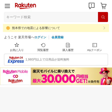
熊本県での地震による影響について
ようこそ 楽天市場へ
ログイン
会員登録
お気に入り
閲覧履歴
購入履歴
myクーポン
1,980円以上で日用品が送料無料