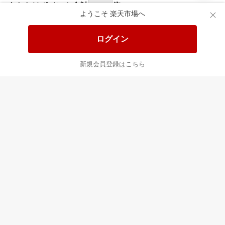
食品と日用品がお
掲載アイテム全品
日
得！
20%以上OFF！
ポ
ようこそ 楽天市場へ
ログイン
あなたはポイント
合計
倍
新規会員登録はこちら
楽天のサービス
すべて見る