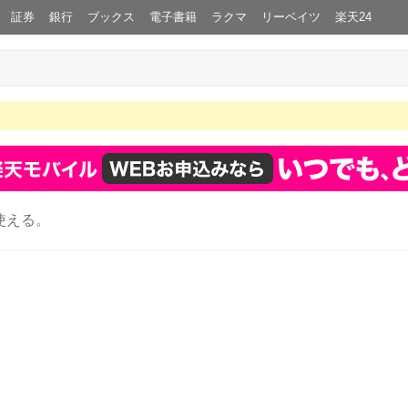
証券
銀行
ブックス
電子書籍
ラクマ
リーベイツ
楽天24
使える。