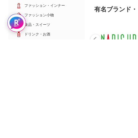
ファッション・インナー
有名ブランド・
ファッション小物
Rakuten AIで探す
食品・スイーツ
ドリンク・お酒
日用雑貨・キッチン用品
コスメ・健康・医薬品
キッズ・ベビー・玩具
家電・TV・カメラ
PC・スマホ・通信
スポーツ・ゴルフ
車・バイク
インテリア・寝具・収納
ペット・花・DIY工具
サービス・リフォーム