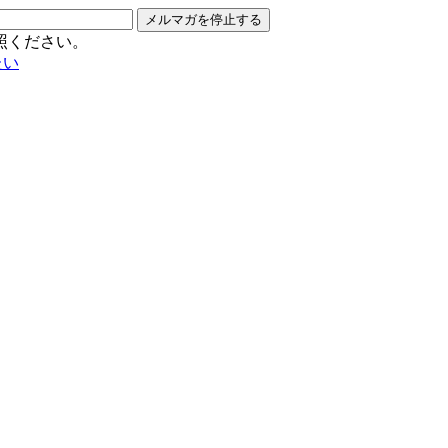
メルマガを停止する
照ください。
たい