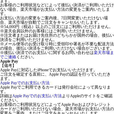
ます。
お客様のご利用状況などによって後払い決済がご利用いただけ
ない場合、楽天市場がお支払い方法の変更をご案内いたしま
す。
お支払い方法の変更をご案内後、7日間変更いただけない場
合、楽天市場が自動でご注文をキャンセルいたします。
※54,000円（税込）以上のご注文にはご利用いただけません。
※楽天会員以外のお客様にはご利用いただけません。
※注文者またはお届け先住所のどちらかが国外の場合、後払い
決済をご利用いただけません。
※メール便等のお受け取り時に受領印や署名が不要な配送方法
の場合、後払い決済をご利用いただけない場合がございます。
※後払い決済でのお支払いに関するお問い合わせは
楽天市場ま
でご連絡
ください。
Apple Pay
【備考】
Apple Payに対応したiPhoneでお支払いいただけます。
ご注文を確定する直前に、Apple Payの認証を行っていただき
ます。
Apple Payでのお支払い方法
Apple Payでご利用できるカードは発行会社によって異なりま
す。
詳細は
Apple Payでのお支払い方法
よりAppleのサイトをご確認
ください。
お客様のご利用状況などによってApple Payおよびクレジット
カードがご利用いただけない場合、楽天市場がお支払い方法の
変更をご案内、またはご注文をキャンセルいたします。