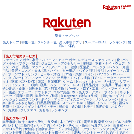
楽天トップへ >>
楽天トップ
|
特集一覧
|
ジャンル一覧
|
楽天市場アプリ
|
スーパーDEAL
|
ランキング
|
出
店のご案内
【楽天市場のサービス】
ファッション 総合
|
家電・パソコン・カメラ 総合
|
レディースファッション
|
靴
|
バッ
グ・小物・ブランド雑貨
|
ジュエリー・アクセサリー
|
腕時計
|
下着・ナイトウェア
|
キ
ッズ・ベビー用品・マタニティ
|
ダイエット・健康
|
医薬品・コンタクトレンズ・介護
用品
|
美容・コスメ・香水
|
車・バイク
|
カー用品・バイク用品
|
食品
|
スイーツ・お菓
子
|
水・ソフトドリンク
|
ビール・洋酒
|
日本酒・焼酎
|
ワイン
|
パソコン・PCパー
ツ
|
タブレットPC・スマートフォン
|
光回線・モバイル通信
|
TV・レコーダー・オーデ
ィオ
|
家電
|
CD・DVD
|
楽器・音楽機材
|
ゲーム
|
おもちゃ
|
ホビー
|
サービス・リフォ
ーム
|
インテリア・収納
|
寝具・ベッド・マットレス
|
日用品雑貨・文房具・手芸
|
キッ
チン用品・食器・調理器具
|
花・観葉植物
|
ガーデン・DIY・工具
|
ペットフード ・ ペ
ット用品
|
スポーツ・アウトドア
|
ゴルフ用品
|
本
（
楽天ブックス
） |
ポイント
|
ネット
ショップ 開業・開店
|
楽天ウェブ検索
|
R-magazine（雑誌コラボ）
|
贈り物・ギフト
|
フ
ァッション公式ブランド
|
ポイントアップ
|
ディズニーゾーン
|
サンリオゾーン
|
まち
楽
|
楽天ふるさと納税
|
日用品翌日配達
|
スーパーDEAL
|
開催中イベント一覧
|
福袋＆
初売り
|
バレンタイン
|
ホワイトデー
|
母の日
|
父の日
|
お中元
|
敬老の日
|
ハロウィ
ン
|
お歳暮
|
クリスマス
|
おせち
|
ランキング
【楽天グループ】
楽天市場
|
旅行・ホテル予約・航空券
|
本・DVD・CD
|
電子書籍 楽天Kobo
|
ゴルフ場予
約
|
レシピ
|
車検見積もり・予約
|
イベント・チケット販売
|
写真プリント
|
美容室・ヘ
アサロン予約
|
女性向け健康管理サービス
|
物流委託・アウトソーシング
|
楽天スーパー
ポイント特集
|
Rebates（ポイント提携サイト）
|
楽天ポイントカード
|
おでかけでポイ