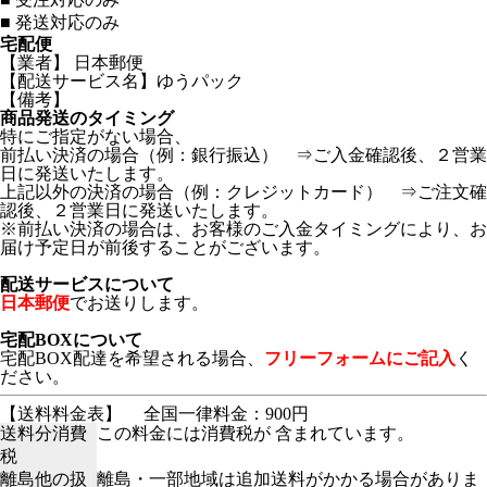
■
発送対応のみ
宅配便
【業者】 日本郵便
【配送サービス名】ゆうパック
【備考】
商品発送のタイミング
特にご指定がない場合、
前払い決済の場合（例：銀行振込） ⇒ご入金確認後、２営業
日に発送いたします。
上記以外の決済の場合（例：クレジットカード） ⇒ご注文確
認後、２営業日に発送いたします。
※前払い決済の場合は、お客様のご入金タイミングにより、お
届け予定日が前後することがございます。
配送サービスについて
日本郵便
でお送りします。
宅配BOXについて
宅配BOX配達を希望される場合、
フリーフォームにご記入
く
ださい。
【送料料金表】
全国一律料金：900円
送料分消費
この料金には消費税が 含まれています。
税
離島他の扱
離島・一部地域は追加送料がかかる場合がありま