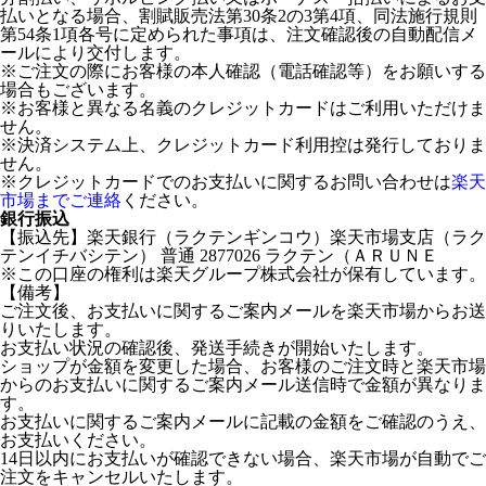
払いとなる場合、割賦販売法第30条2の3第4項、同法施行規則
第54条1項各号に定められた事項は、注文確認後の自動配信メ
ールにより交付します。
※ご注文の際にお客様の本人確認（電話確認等）をお願いする
場合もございます。
※お客様と異なる名義のクレジットカードはご利用いただけま
せん。
※決済システム上、クレジットカード利用控は発行しておりま
せん。
※クレジットカードでのお支払いに関するお問い合わせは
楽天
市場までご連絡
ください。
銀行振込
【振込先】楽天銀行（ラクテンギンコウ）楽天市場支店（ラク
テンイチバシテン） 普通 2877026 ラクテン（ＡＲＵＮＥ
※この口座の権利は楽天グループ株式会社が保有しています。
【備考】
ご注文後、お支払いに関するご案内メールを楽天市場からお送
りいたします。
お支払い状況の確認後、発送手続きが開始いたします。
ショップが金額を変更した場合、お客様のご注文時と楽天市場
からのお支払いに関するご案内メール送信時で金額が異なりま
す。
お支払いに関するご案内メールに記載の金額をご確認のうえ、
お支払いください。
14日以内にお支払いが確認できない場合、楽天市場が自動でご
注文をキャンセルいたします。