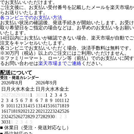
でお支払いいただけます。
ご注文後に、お支払い受付番号を記載したメールを楽天市場か
らお送りいたします。
各コンビニでのお支払い方法
お支払い状況の確認後、発送手続きが開始いたします。お受け
取り希望日をご指定の場合などは、お早めのお支払いをお願い
いたします。
14日以内にお支払いが確認できない場合、楽天市場が自動でご
注文をキャンセルいたします。
各コンビニでお支払いいただく場合、決済手数料は無料です。
※30万円（税込）以上のご注文にはご利用いただけません。
※ファミリーマート、ローソン等（前払）でのお支払いに関す
るお問い合わせは
楽天市場までご連絡
ください。
配送について
受注・発送カレンダー
2026年8月
2026年9月
日
月
火
水
木
金
土
日
月
火
水
木
金
土
26
27
28
29
30
31
1
30
31
1
2
3
4
5
2
3
4
5
6
7
8
6
7
8
9
10
11
12
9
10
11
12
13
14
15
13
14
15
16
17
18
19
16
17
18
19
20
21
22
20
21
22
23
24
25
26
23
24
25
26
27
28
29
27
28
29
30
1
2
3
30
31
1
2
3
4
5
■
休業日（受注・発送対応なし）
■
受注対応のみ