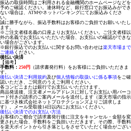
振込の取扱時間はご利用される金融機関のホームページなどを
予めご確認ください。連休時など、銀行窓口でお振込みができ
ない場合は、ATMやネットバンキングにてお振込みくださ
い。
誠に勝手ながら、振込手数料はお客様のご負担でお願いいたし
ます。
※ご注文者様名義の口座よりお支払いください。ご注文者様以
外の名義でお支払いいただいた場合、お支払いの確認ができな
い場合がございます。
※銀行振込でのお支払いに関するお問い合わせは
楽天市場まで
ご連絡
ください。
後払い決済
【備考】
手数料：
250円
（請求書発行料）をお客様にご負担いただきま
す。
後払い決済ご利用規約
及び
個人情報の取扱いに係る事項
をご確
認いただき、ご同意のうえご利用ください。
各コンビニまたは銀行でお支払いいただけます。
商品発送後、注文者メールアドレスに対してお支払い用バーコ
ード付きの請求のご案内メールを送付します（楽天市場の指示
に基づき株式会社ネットプロテクションズよりご請求しま
す）。メール受取後14日以内にお支払いください。
後払い決済でのお支払い方法
お客様のご都合で請求書発行後に注文をキャンセル・金額を変
更された場合、手数料をご負担いただきます。その際、手数料
を楽天ポイントから引き落としをさせていただく場合がござい