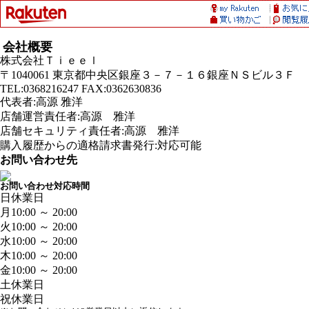
会社概要
株式会社Ｔｉｅｅｌ
〒1040061 東京都中央区銀座３－７－１６銀座ＮＳビル３Ｆ
TEL:0368216247 FAX:0362630836
代表者:高源 雅洋
店舗運営責任者:高源 雅洋
店舗セキュリティ責任者:高源 雅洋
購入履歴からの適格請求書発行:対応可能
お問い合わせ先
お問い合わせ対応時間
日
休業日
月
10:00 ～ 20:00
火
10:00 ～ 20:00
水
10:00 ～ 20:00
木
10:00 ～ 20:00
金
10:00 ～ 20:00
土
休業日
祝
休業日