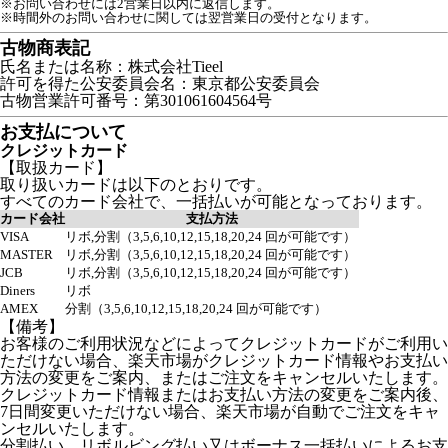
※お問い合わせには2営業日以内に返信します。
※時間外のお問い合わせに関しては翌営業日の受付となります。
古物商表記
氏名または名称：株式会社Tieel
許可を得た公安委員会名：東京都公安委員会
古物営業許可番号：第301061604564号
お支払について
クレジットカード
【取扱カード】
取り扱いカードは以下のとおりです。
すべてのカード会社で、一括払いが可能となっております。
カード会社
支払方法
VISA
リボ,分割（3,5,6,10,12,15,18,20,24 回が可能です）
MASTER
リボ,分割（3,5,6,10,12,15,18,20,24 回が可能です）
JCB
リボ,分割（3,5,6,10,12,15,18,20,24 回が可能です）
Diners
リボ
AMEX
分割（3,5,6,10,12,15,18,20,24 回が可能です）
【備考】
お客様のご利用状況などによってクレジットカードがご利用い
ただけない場合、楽天市場がクレジットカード情報やお支払い
方法の変更をご案内、またはご注文をキャンセルいたします。
クレジットカード情報またはお支払い方法の変更をご案内後、
7日間変更いただけない場合、楽天市場が自動でご注文をキャ
ンセルいたします。
分割払い、リボルビング払い又はボーナス一括払いによるお支