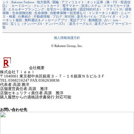
ント
|
Rakuten Fashion
|
地方競馬
|
競輪
|
アフィリエイト
|
ネット証券（株・FX・投資信
託）
|
カードローン
|
クレジットカード
|
電子マネー
|
決済システム
|
スマホでカード決
済
|
エネルギープランニング
|
住宅ローン変動金利（固定特約付き）・フラット35
|
損害
保険・生命保険比較
|
生命保険
|
自動車保険一括見積もり
|
インターネット銀行
|
ニュー
ス・検索
|
仕事紹介
|
不動産情報
|
ブログ
|
ROOM
|
楽天モバイル
|
プロバイダ・インタ
ーネット接続
|
無料通話＆メッセージアプリ
|
電話アプリ
|
動画配信
|
占い
|
toto・
BIG
|
宝くじ（ナンバーズ4・ナンバーズ3）
|
楽天イーグルス
|
楽天グループ サービス一
覧
個人情報保護方針
© Rakuten Group, Inc.
会社概要
株式会社Ｔｉｅｅｌ
〒1040061 東京都中央区銀座３－７－１６銀座ＮＳビル３Ｆ
TEL:0368216247 FAX:0362630836
代表者
:
高源 雅洋
店舗運営責任者
:
高源 雅洋
店舗セキュリティ責任者
:
高源 雅洋
購入履歴からの適格請求書発行:対応可能
お問い合わせ先