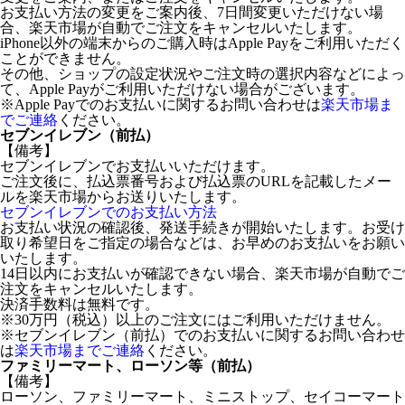
お支払い方法の変更をご案内後、7日間変更いただけない場
合、楽天市場が自動でご注文をキャンセルいたします。
iPhone以外の端末からのご購入時はApple Payをご利用いただく
ことができません。
その他、ショップの設定状況やご注文時の選択内容などによっ
て、Apple Payがご利用いただけない場合がございます。
※Apple Payでのお支払いに関するお問い合わせは
楽天市場ま
でご連絡
ください。
セブンイレブン（前払）
【備考】
セブンイレブンでお支払いいただけます。
ご注文後に、払込票番号および払込票のURLを記載したメー
ルを楽天市場からお送りいたします。
セブンイレブンでのお支払い方法
お支払い状況の確認後、発送手続きが開始いたします。お受け
取り希望日をご指定の場合などは、お早めのお支払いをお願い
いたします。
14日以内にお支払いが確認できない場合、楽天市場が自動でご
注文をキャンセルいたします。
決済手数料は無料です。
※30万円（税込）以上のご注文にはご利用いただけません。
※セブンイレブン（前払）でのお支払いに関するお問い合わせ
は
楽天市場までご連絡
ください。
ファミリーマート、ローソン等（前払）
【備考】
ローソン、ファミリーマート、ミニストップ、セイコーマート