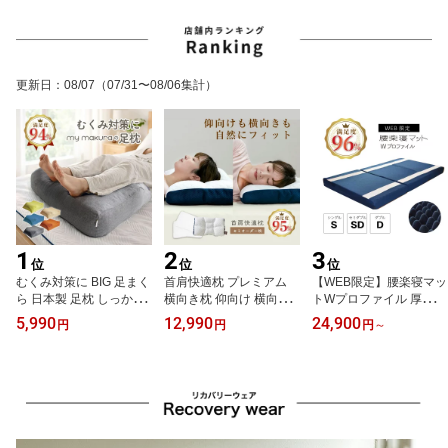
更新日
：
08/07
（07/31〜08/06集計）
1
2
3
位
位
位
むくみ対策に BIG 足まく
首肩快適枕 プレミアム
【WEB限定】腰楽寝マッ
ら 日本製 足枕 しっかり
横向き枕 仰向け 横向き
トWプロファイル 厚み12
支える 高反発 チップ む
寝 枕 首 肩 首に優しい 肩
cm マットレス シングル
5,990
12,990
24,900
円
円
円
～
くみ 腰痛 対策 高い通気
が楽 頸椎 支える フィッ
サイズ(ネイビー) 数量
性 フットピロー 国産 ウ
ト ストレートネック い
限定 腰痛の方に 腰サポ
レタン 硬め 腰枕 腰当て
びき 高さ調整 洗える ま
ート 厚め 敷きふとん マ
腰 足すっきり ごろ寝 ク
くら ホテル枕 ギフト マ
ット 楽 体圧分散 ウレタ
ッション 父の日 マイま
イまくら マイ枕 mymaku
ン 不眠 睡眠 改善 マイま
くら ギフト 母の日
ra 父の日
くら 父の日