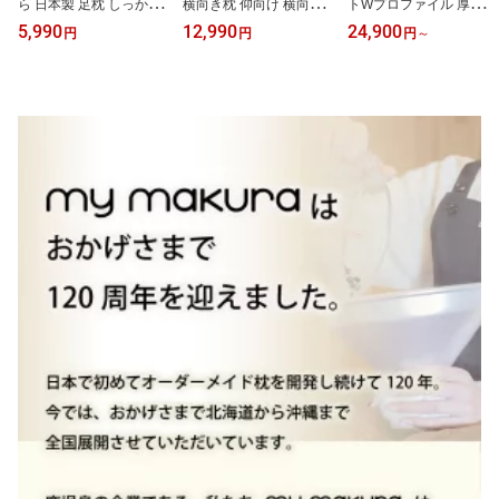
ら 日本製 足枕 しっかり
横向き枕 仰向け 横向き
トWプロファイル 厚み12
支える 高反発 チップ む
寝 枕 首 肩 首に優しい 肩
cm マットレス シングル
5,990
12,990
24,900
円
円
円
～
くみ 腰痛 対策 高い通気
が楽 頸椎 支える フィッ
サイズ(ネイビー) 数量
性 フットピロー 国産 ウ
ト ストレートネック い
限定 腰痛の方に 腰サポ
レタン 硬め 腰枕 腰当て
びき 高さ調整 洗える ま
ート 厚め 敷きふとん マ
腰 足すっきり ごろ寝 ク
くら ホテル枕 ギフト マ
ット 楽 体圧分散 ウレタ
ッション 父の日 マイま
イまくら マイ枕 mymaku
ン 不眠 睡眠 改善 マイま
くら ギフト 母の日
ra 父の日
くら 父の日