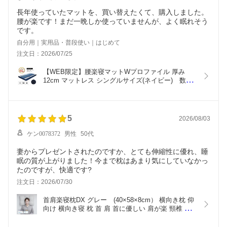
長年使っていたマットを、買い替えたくて、購入しました。
腰が楽です！まだ一晩しか使っていませんが、よく眠れそう
です。
自分用｜実用品・普段使い｜はじめて
注文日：2026/07/25
【WEB限定】腰楽寝マットWプロファイル 厚み
12cm マットレス シングルサイズ(ネイビー)　数量
限定 腰痛の方に  腰サポート 厚め 敷きふとん マッ
ト 楽 体圧分散 ウレタン 不眠 睡眠 改善 マイまく
ら　父の日
5
2026/08/03
ケン0078372
男性
50代
妻からプレゼントされたのですか、とても伸縮性に優れ、睡
眠の質が上がりました！今まで枕はあまり気にしていなかっ
たのですが、快適です?
注文日：2026/07/30
首肩楽寝枕DX グレー　(40×58×8cm） 横向き枕 仰
向け 横向き寝 枕 首 肩 首に優しい 肩が楽 頸椎 支
える フィット ストレートネック いびき 高さ調整 
洗える 調整 ギフト マイまくら  mymakura　父の日