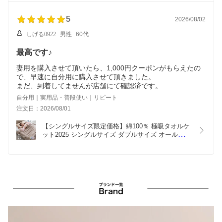
5
2026/08/02
しげる0922
男性
60代
最高です♪
妻用を購入させて頂いたら、1,000円クーポンがもらえたの
で、早速に自分用に購入させて頂きました。
まだ、到着してませんが店舗にて確認済です。
自分用｜実用品・普段使い｜リピート
注文日：2026/08/01
【シングルサイズ限定価格】綿100％ 極吸タオルケ
ット2025 シングルサイズ ダブルサイズ オールコッ
トン 吸水 しっかり 厚手  軽い ロングパイル 吸水力 
夏 梅雨 ホテルタオル  プレゼント 洗える 　 誕生日     
父の日  マイまくら ギフト 母の日