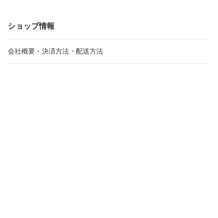
ショップ情報
会社概要・決済方法・配送方法
ショップへ問い合わせ
メルマガ登録・変更
受注・発送カレンダー
2026年8月
20
日
月
火
水
木
金
土
日
月
火
26
27
28
29
30
31
1
30
31
1
2
3
4
5
6
7
8
6
7
8