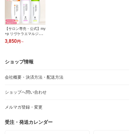
【サロン専売・公式】my
+p リヴケラエマルジョ
ン 美容師推奨 ヘアミル
3,850
円
～
ク エマルジョン 洗い流
さない トリートメント
髪質改善 香り全3種 150
ml 1000ml 夏の紫外線
ショップ情報
ダメージや強い冷房の乾
燥にも
会社概要・決済方法・配送方法
ショップへ問い合わせ
メルマガ登録・変更
受注・発送カレンダー