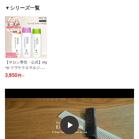
▼シリーズ一覧
【サロン専売・公式】my
+p リヴケラエマルジョ
ン 美容師推奨 ヘアミル
3,850
円
～
ク エマルジョン 洗い流
さない トリートメント
髪質改善 香り全3種 150
ml 1000ml 夏の紫外線
ダメージや強い冷房の乾
燥にも