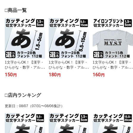
□商品一覧
1文字からOK！【漢字・
1文字からOK！【漢字・
1文字からOK！【漢字・
ひらがな・数字・アルフ
ひらがな・数字・アルフ
ひらがな・数字・アルフ
ァベット】5cmまで同価
ァベット】15cmまで同
ァベット】5cmまで同価
150
180
160
円
円
円
格！（1.5〜5cm） カッ
価格！（5.5〜15cm）屋
格！（1.5〜5cm）アイロ
ティングシート 文字シー
外5年程度 文字シール ス
ンプリント 文字シール T
ル ステッカー 車 オーダ
テッカー 車 オーダーメ
シャツプリント パーカー
ーメイド サーフィン バ
イド サーフィン バイク
プリント オーダーメイド
□店内ランキング
イク 看板 ポスト 扉 スー
看板 店舗名 ポスト 扉 ス
Tシャツ チームウェア ユ
ツケース カッティングス
ーツケース カッティング
ニフォーム 推し 推し活 T
更新日
：
08/07
（07/31〜08/06集計）
テッカー
ステッカー [◆]
シャツ