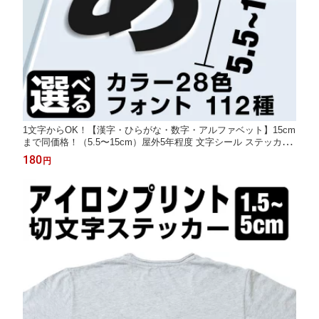
1文字からOK！【漢字・ひらがな・数字・アルファベット】15cm
まで同価格！（5.5〜15cm）屋外5年程度 文字シール ステッカー
車 オーダーメイド サーフィン バイク 看板 店舗名 ポスト 扉 スー
180
円
ツケース カッティングステッカー [◆]