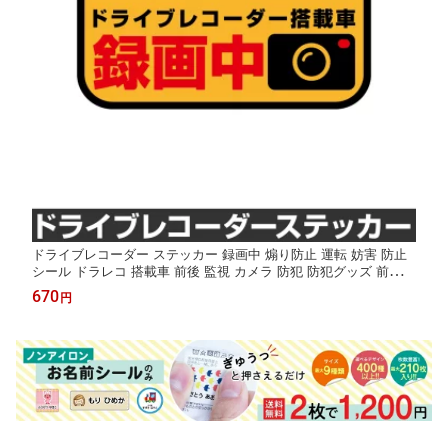
ドライブレコーダー ステッカー 録画中 煽り防止 運転 妨害 防止
シール ドラレコ 搭載車 前後 監視 カメラ 防犯 防犯グッズ 前後録
画中 車 セキュリティー 安全運転 セーフティー 録画 防水 耐水 大
670
円
きい [◆]