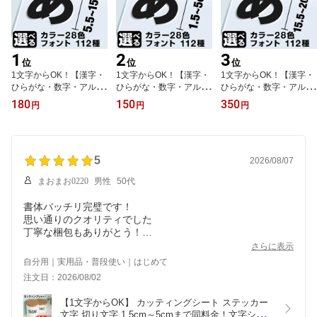
1
2
3
位
位
位
1文字からOK！【漢字・
1文字からOK！【漢字・
1文字からOK！【漢字・
ひらがな・数字・アルフ
ひらがな・数字・アルフ
ひらがな・数字・アルフ
ァベット】15cmまで同
ァベット】5cmまで同価
ァベット】20cmまで同
180
150
350
円
円
円
価格！（5.5〜15cm）屋
格！（1.5〜5cm） カッ
価格！（15.5〜20cm）
外5年程度 文字シール ス
ティングシート 文字シー
カッティングシート 文字
テッカー 車 オーダーメ
ル ステッカー 車 オーダ
シール ステッカー 車 オ
イド サーフィン バイク
ーメイド サーフィン バ
ーダーメイド サーフィン
看板 店舗名 ポスト 扉 ス
5
イク 看板 ポスト 扉 スー
バイク 看板 ポスト 扉 ス
2026/08/07
ーツケース カッティング
ツケース カッティングス
ーツケース カッティング
まおまお0220
男性
50代
ステッカー [◆]
テッカー
ステッカー
書体バッチリ完璧です！
思い通りのクオリティでした
丁寧な梱包もありがとう！
また注文します
さらに表示
自分用｜実用品・普段使い｜はじめて
注文日：2026/08/02
【1文字からOK】 カッティングシート ステッカー 
文字 切り文字 1.5cm～5cmまで同料金！文字シー