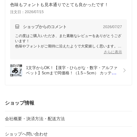
色味もフォントも見本通りでとても良かったです！
注文日：2026/07/15
ショップからのコメント
2026/07/27
この度はご購入いただき、また素敵なレビューをありがとうござ
います！
色味やフォントがご期待に沿えたようで大変嬉しく思います。
これからもお客様にご満足いただける商品をご提供できるよう努
さらに表示
めてまいります。
ぜひまたのご利用をお待ちしております！
1文字からOK！【漢字・ひらがな・数字・アルファ
ベット】5cmまで同価格！（1.5～5cm） カッティ
ングシート 文字シール ステッカー 車 オーダーメイ
ド サーフィン バイク 看板 ポスト 扉 スーツケース 
カッティングステッカー
ショップ情報
会社概要・決済方法・配送方法
ショップへ問い合わせ