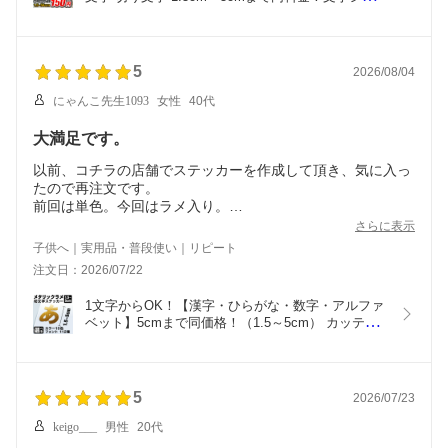
ル 家電 スマホ 名前 車 ポスト 表札 文字ステッカー 
スーツケース 数字 オーダー オーダーメイド
5
2026/08/04
にゃんこ先生1093
女性
40代
大満足です。
以前、コチラの店舗でステッカーを作成して頂き、気に入っ
たので再注文です。
前回は単色。今回はラメ入り。
子供のスポ小用具に貼るのに重宝しています。
さらに表示
ラメ入り?かっこいい！と息子も大喜び。
子供へ｜実用品・普段使い｜リピート
ありがとうございます。
注文日：2026/07/22
1文字からOK！【漢字・ひらがな・数字・アルファ
ベット】5cmまで同価格！（1.5～5cm） カッティ
ングシート 文字シール ステッカー 車 オーダーメイ
ド サーフィン バイク 看板 ポスト 扉 スーツケース 
カッティングステッカー
5
2026/07/23
keigo___
男性
20代