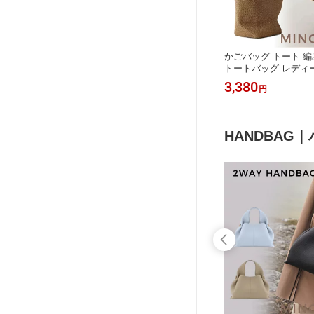
グ レデ
ショルダーバッグ レディース トート
かごバッグ トート 編
2WAYバ
バッグ 大きめ 大容量 A4 お洒落 横型
トートバッグ レディー
ルバッグ
無地 フェイクレザー メッセンジャー
け カゴバッグ バスケ
2,480
3,380
円
円
勤バッグ
バッグ 肩掛け 斜め掛け ショルダー
ッグ 可愛い おしゃれ
 オフィ
上品 鞄 カバン かばん バッグ シンプ
ュアル トート 大きめ 
見え 送
ル カジュアル 大人
ール トレンド カワイ
HANDBAG