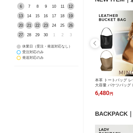
6
7
8
9
10
11
12
13
14
15
16
17
18
19
20
21
22
23
24
25
26
27
28
29
30
1
2
3
休業日（受注・発送対応なし）
受注対応のみ
発送対応のみ
 斜め掛
本革 ミニ ショルダーバッグ キルティ
本革 トートバッグ レ
ルダーバッ
ングバッグ メッセンジャーバッグ レ
大容量 バケツバッグ 
 バッグ
ディース レザー 小さめ 肩掛けバッグ
バッグ バケツ型バッグ
6,980
6,480
円
円
通勤バッグ
大人 斜め掛け 軽量 2way ハンドバッ
仕事バッグ フォーマ
ッグ付き
グ フォーマル 牛革 通勤 入学式 卒業
学 黒 肩掛け 本革バッ
通学
式 結婚式 セレモニーバッグ 上品 エ
バッグ ビジネス フォ
レガント
高見え
BACKPAC