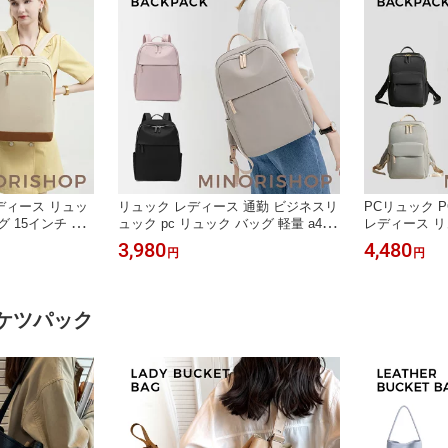
ディース リュッ
リュック レディース 通勤 ビジネスリ
PCリュック 
 15インチ リ
ュック pc リュック バッグ 軽量 a4 女
レディース リ
ンチノートパソコ
性 ノートpc おしゃれ 軽い 大容量 通
ク PC収納 
3,980
4,480
円
円
グ PCバッグ パ
勤リュック pcリュック ナイロン 13.3
クサック 軽量 
バックパック か
型 14インチ ノートパソコン 収納 撥
対応 通勤 独
 きれいめ 営業
水 通勤用 仕事 出張 大きめ
ット キャリー
ッグ
水
バケツパック