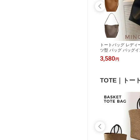
ス 小さめ
本革 バケツバッグ レディース 大きめ
トートバッグ レディー
ツバッグ
本革 トートバッグ ショルダーバッグ
ツ型 バッグ バッグイン
勤バッグ
バッグインバッグ 無地 レザー トート
バケツバッグ ショル
6,480
3,580
円
円
 フォー
バッグ 大容量 肩掛け 斜めがけ 2way
がけ マチあり バケツ
 通勤通
バッグ 大人 オフィス カジュアル 通
け かばん 小さい 通
サイズ
勤 通学 仕事 おしゃれ 通勤バッグ
バッグ ビジネス OL 
TOTE｜トー