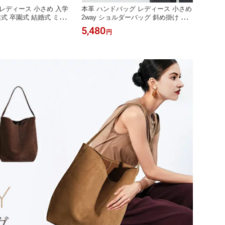
レディース 小さめ 入学
本革 ハンドバッグ レディース 小さめ
本革 
業式 卒園式 結婚式 ミニ
2way ショルダーバッグ 斜め掛け レ
セレモ
ショルダーバッグ 小さ
ザー ワンハンドル バッグ 入学式 卒
入学式
5,480
5,98
円
掛け ファスナー 軽量 鞄
業式 結婚式 軽量 鞄 通勤 フォーマル
バッグ
 フォーマルバッグ セレ
バッグ セレモニーバッグ上品 おしゃ
グ レ
高見え エレガント プレ
れ エレガント プレゼント
勤 オ
ォーマ