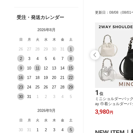
更新日
：
08/08
（08/01
受注・発送カレンダー
2026年8月
日
月
火
水
木
金
土
26
27
28
29
30
31
1
2
3
4
5
6
7
8
9
10
11
12
13
14
15
16
17
18
19
20
21
22
23
24
25
26
27
28
29
15
1
位
位
30
31
1
2
3
4
5
込み 2
カーペット ラグ 洗える ラグマット正
ミニショルダーバッグ 
トートバ
方形 北欧 滑り止め付き もっちりふら
ay 巾着ショルダーバ
 カバン
ふら ウレタン 2畳 3畳 8畳 6畳 4タイ
バッグ 小さめ 巾着 
3,680
3,980
2026年9月
円
～
円
ジュアル
プ 140x200 200x200 200×250 200x30
ッグ ショルダー チェ
0代 40
0 消臭
コンパクト おしゃれ 
日
月
火
水
木
金
土
送料無料
シンプル 肩掛け キ
30
31
1
2
3
4
5
NEW ITE