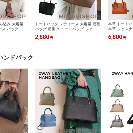
み込み 大容量
トートバッグ レディース 大容量 通勤
本革 トートバ
ス バッグ 肩掛
バッグ 肩掛け トートバッグ ファスナ
本革 ファスナ
ット ストローバ
ー付き A4 通勤通学 軽量 レザーバッ
バッグ 大人 
2,880
6,800
円
円
 シンプル カジ
グ PUレザー ビジネス 通勤 通学 大き
レザー 卒業式
カバン 夏 海 プ
い ビッグバッグ 大人 女性 おしゃれ
レガント カバ
イ ナチュラル
かわいい 合皮皮革 シンプル 鞄 バッ
バッグ オフェ
グ かばん 送料無料
｜ハンドパック