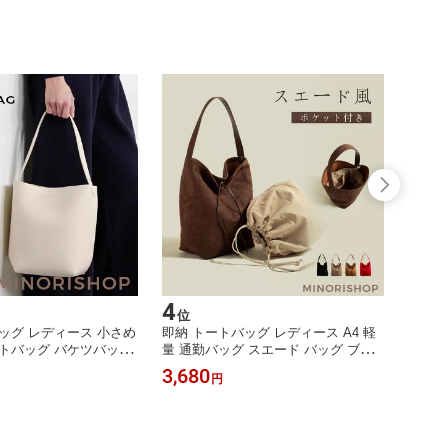
4
5
位
位
ッグ レディース 小さめ
即納 トートバッグ レディース A4 軽
ペット
トバッグ バケツバッグ
量 通勤バッグ スエード バッグ ブラ
ト ペ
型 バッグ 通勤バッグ
ウン バケツ型 トートバッグ 大容量
トキャ
3,680
3,68
円
グお仕事バッグ フォー
縦型 大きめ 大容量 バケツバッグ ス
犬 猫
レモニーバッグ 通勤通
ウェード バッグ スエード調 バッグ
ーツケ
 本革バッグ Sサイズ
バケツ型 バッグ お仕事バッグ 肩掛け
ストッ
トートバッグ バケツ インナーバッグ
災害 