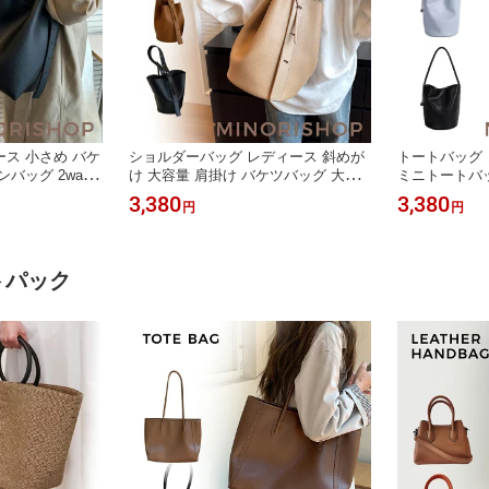
ス 小さめ バケ
ショルダーバッグ レディース 斜めが
トートバッグ 
バッグ 2way
け 大容量 肩掛け バケツバッグ 大人 2
ミニトートバッ
ダーバッグ 斜め
way 斜め掛け バケツ型 バッグ 大きめ
ー 合成皮革 
3,380
3,380
円
円
型 バッグ 肩掛
ワンショルダー かばん きれいめ 無地
マグネット お
勤バッグ お仕事
シンプル カジュアル 通勤 通学 フェ
バッグ 通勤通
きれいめ 通勤
イクレザー
ッグ トートバ
トパック