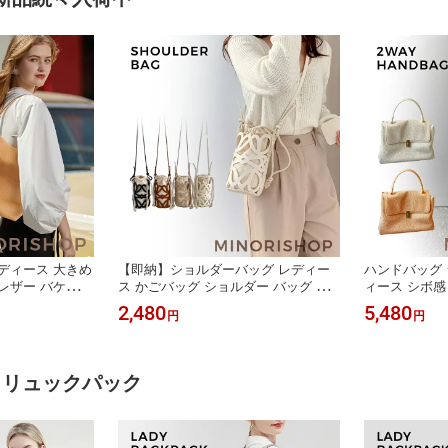
ディース 大きめ
【即納】ショルダーバッグ レディー
ハンドバッグ 
レザー バケツ型
ス かごバッグ ショルダー バッグ 斜
ィース シボ感
 通勤バッグ お
め掛けバッグ スマホショルダーバッ
ッグ 量軽 ブ
2,480
5,480
円
円
ルバッグ 通勤通
グ レザーかごバッグ 巾着バッグ カッ
セレモニーバッ
グ a4 インナー
トワーク 合皮 スマホポーチ ショルダ
お仕事バッグ 
ーマル Lサイズ
ー バケツバッグ かわいい ミニポシェ
ス 大人カジュ
ット
料無料
K｜リュックパック