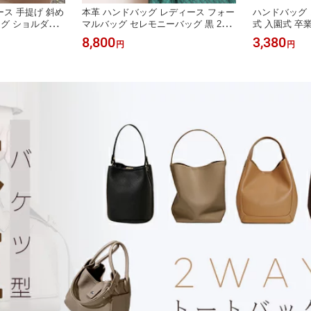
ス 手提げ 斜め
本革 ハンドバッグ レディース フォー
ハンドバッグ 
ッグ ショルダー
マルバッグ セレモニーバッグ 黒 2wa
式 入園式 卒
 フォーマル 無
y ショルダーバッグ 斜め掛け ママ レ
トートバッグ 
8,800
3,380
円
円
ティー きれいめ
ザー 入園式 バッグ おしゃれ 軽量 大
め 大人 斜め
レモニー ブラッ
容量 通勤 カバン 手提げ 入学式 卒業
通勤 ママ 黒
無料
式 入園式 フォーマル プレゼント
モニーバッグ 
ゼント