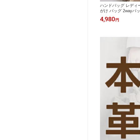
ス 小さめ
本革 ハンドバッグ ショルダーバッグ
ハンドバッグ レディー
掛け レ
セレモニーバッグ トートバッグ 本革
がけ バッグ 2wayバ
学式 卒
入学式バッグ 卒業式 レディース 通勤
肩掛け フェイクレザー
5,980
4,980
円
円
ォーマル
バッグ フォーマルバッグ 2WAYバッ
地 ハンドバック パー
 おしゃ
グ レザーバッグ 軽量 大容量 仕事 通
かわいい シンプル セ
勤 オフィス カバン 手提げ 結婚式 フ
ク オフホワイト 送料
ォーマル