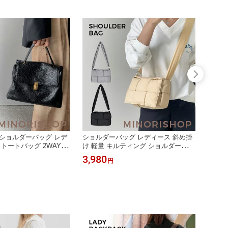
ポケット付き
ショルダーバッグ レデ
ショルダーバッグ レディース 斜め掛
本革 
 トートバッグ 2WAYバ
け 軽量 キルティング ショルダーバッ
ングバ
ラックフォーマルバッグ
グ 太ベルト 肩掛け 斜め掛け バッグ
ディー
3,980
6,98
円
グ 肩掛け 通勤バッグ
超軽量 ふわふわ ナイロン 通勤バッグ
大人 
斜め掛けバッグ オフィ
ファスナー付き インナーバッグ付き
グ フ
アル カバン 高見え 送
大容量 パテッドバッグ 通勤通学
式 結
レガン