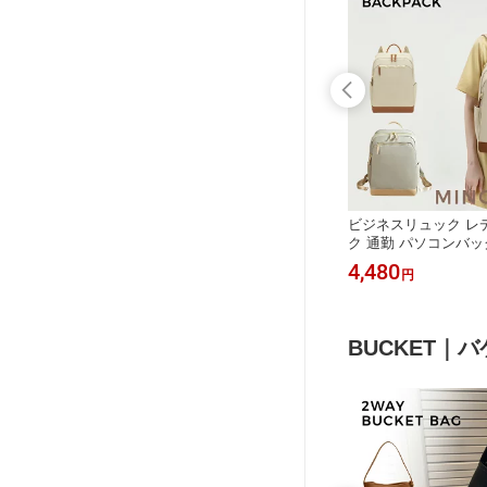
ネス レ
ショルダーバッグ レディース 斜めが
ビジネスリュック レ
ック 通学
けバッグ 通勤 バッグ 軽量 リュック 3
ク 通勤 パソコンバッグ
 防水 2
way 斜めがけ 大人 ナイロン 大容量 A
ュックサック 16イ
3,380
4,480
円
円
 pcバッ
4 大きめ きれいめ 2way ショルダー
ン 撥水 ビジネスバッ
 通勤用
リュックサック ボディバッグ トート
ソコンリュック PC 
旅行 プレ
バッグ バッグ ポケット バック
ばん女性用 A4サイズ
通勤 軽い 大容量 バ
BUCKET｜