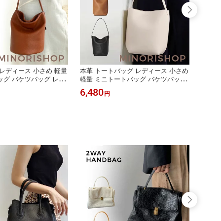
レディース 小さめ 軽量
本革 トートバッグ レディース 小さめ
本革 
グ バケツバッグ レザ
軽量 ミニトートバッグ バケツバッグ
本革 
通勤バッグ トートバッグ
レザー バケツ型 バッグ 通勤バッグ
バッグ
6,480
6,48
円
仕事バッグ フォーマル
バケツ型バッグお仕事バッグ フォー
バッグ
学 大学生 黒 肩掛け バ
マルバッグ セレモニーバッグ 通勤通
バッグ
ッグ バケツ 柔らか
学 黒 肩掛け 本革バッグ Sサイズ
勤 通