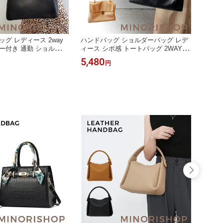
ッグ レディース 2way
ハンドバッグ ショルダーバッグ レデ
ショル
ー付き 通勤 ショルダー
ィース シボ感 トートバッグ 2WAYバ
バッグ
斜め掛け ハンドバッグ
ッグ 量軽 ブラックフォーマルバッグ
無地 
5,480
2,48
円
 入園式 入学式 上品 エ
セレモニーバッグ 肩掛け 通勤バッグ
バッグ
ン 大容量 肩掛け 通勤
お仕事バッグ 斜め掛けバッグ オフィ
上品 
ス おしゃれ 黒
ス 大人カジュアル カバン 高見え 送
ル カ
料無料