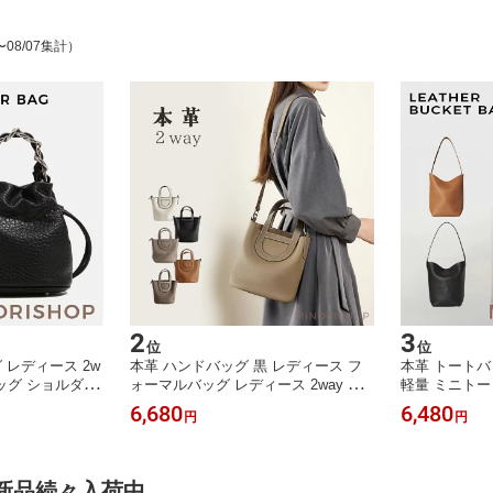
〜08/07集計）
2
3
位
位
レディース 2w
本革 ハンドバッグ 黒 レディース フ
本革 トートバ
ッグ ショルダー
ォーマルバッグ レディース 2way シ
軽量 ミニトー
斜めがけ 巾着バ
ョルダーバッグ 斜め掛け ママ セレモ
レザー バケツ
6,680
6,480
円
円
ーン 無地 大人
ニーバッグ 入学式バッグ レザー 入園
バケツ型バッ
かわいい 軽量
式 バッグ おしゃれ 軽量 大容量 通勤
マルバッグ セ
ンチャク
手提げ 入学式 卒業式 入園式 結婚式
学 黒 肩掛け
M｜新品続々入荷中