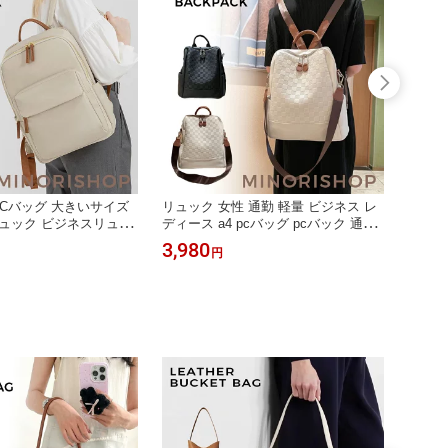
PCバッグ 大きいサイズ
リュック 女性 通勤 軽量 ビジネス レ
ショル
ュック ビジネスリュッ
ディース a4 pcバッグ pcバック 通学
けバッ
パソコンリュック リュッ
ビジネスリュック 大容量 軽い 防水 2
way
3,980
3,38
円
大容量 A4 14インチPC
way 肩掛け 収納対応 おしゃれ pcバッ
4 大き
立PCポケット 背面ポケ
グ 通勤バッグ 仕事 出張 営業 通勤用
リュッ
オントラベルボトル 撥
会社通い パソコンリュック 旅行 プレ
バッグ
ゼント