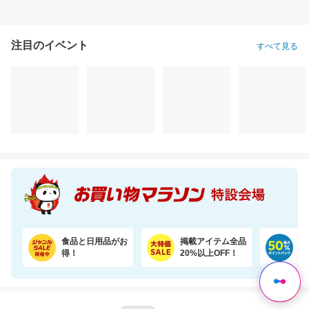
注目のイベント
すべて見る
食品と日用品がお
掲載アイテム全品
日
得！
20%以上OFF！
ポ