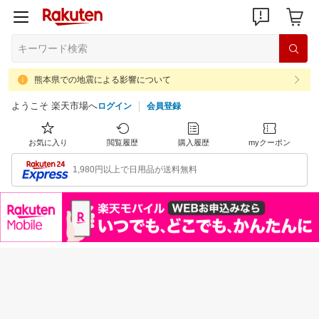
熊本県での地震による影響について
ようこそ 楽天市場へ
ログイン
会員登録
お気に入り
閲覧履歴
購入履歴
myクーポン
1,980円以上で日用品が送料無料