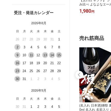
スタンブラ
【父の日 ギフト】名入れ ジョッキ ビ
【父の日 ギフト】 ク
ギフト 彫
ール ギフト クラフトビール 飲み比べ
み比べ よなよなエー
い 還暦
セット よなよなエール インドの青鬼
水曜日のネコ セット 
2,980
1,980
円
～
円
受注・発送カレンダー
い 男性
水曜日のネコ 男性 父 プレゼント 送
ホーブルーイング 男性
い お祝
料無料 最短翌日発送
り物 人気 おしゃれ ギ
名入れ】
セージカード付き 送
2026年8月
発送】
日
月
火
水
木
金
土
売れ筋商品
26
27
28
29
30
31
1
2
3
4
5
6
7
8
9
10
11
12
13
14
15
16
17
18
19
20
21
22
23
24
25
26
27
28
29
30
31
1
2
3
4
5
2026年9月
日
月
火
水
木
金
土
入れ 名前
(名入れ ウイスキー)山崎 700ml 名入
(名入れ 日本酒)獺祭 
30
31
1
2
3
4
5
レゼント
れ 名前入り お酒 酒 ギフト 彫刻 プレ
0ml 名入れ 名前入り