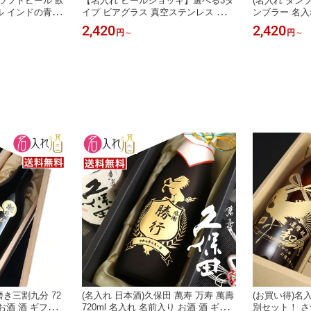
ラフトビール 飲
【名入れ ビールジョッキ】選べる3タ
(名入れ タン
ル インドの青鬼
イプ ビアグラス 真空ステンレス 名前
ンブラー 名入
プレゼント ヤッ
入り プレゼント ギフト 360ml 435ml
フト 彫刻 プ
2,420
2,420
円
～
円
～
 父 誕生日 贈
470ml 父の日 誕生日 還暦祝い 古希祝
い 還暦祝い 
フトBOX メッ
い 退職祝い 結婚祝い 男性 女性 送料
い 男性 女性
料無料 最短翌日
無料
い お祝い 開
入れ】
磨き三割九分 72
(名入れ 日本酒)久保田 萬寿 万寿 萬壽
(お買い得)名
 お酒 酒 ギフト
720ml 名入れ 名前入り お酒 酒 ギフ
別セット！ さ