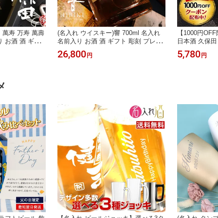
 萬寿 万寿 萬壽
(名入れ ウイスキー)響 700ml 名入れ
【1000円O
り お酒 酒 ギフ
名前入り お酒 酒 ギフト 彫刻 プレゼ
日本酒 久保田 
父の日 成人祝い
ント 父の日 成人祝い 還暦祝い 古希
朝日酒造 名前
26,800
5,780
円
円
生日 出産祝い
祝い 誕生日 出産祝い 男性 女性 贈り
ギフト 還暦祝
職祝い 結婚祝い
物 退職祝い 結婚祝い お祝い 開店祝
料無料
料無料】【名入
い【送料無料】【名入れ
メ