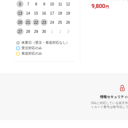
古希祝い
ゼント 父の日 成人祝い 還暦祝い 古
彫刻 プレゼント 父の
6
7
8
9
10
11
12
26,000
9,800
円
円
り物 退
希祝い 誕生日 出産祝い 男性 女性 贈
暦祝い 古希祝い 誕生
店祝い【送
り物 退職祝い 結婚祝い お祝い 開店
性 女性 贈り物 退職
13
14
15
16
17
18
19
祝い【送料無料】【名入れ
祝い 開店祝い【送料
20
21
22
23
24
25
26
れ】
27
28
29
30
1
2
3
休業日（受注・発送対応なし）
受注対応のみ
発送対応のみ
情報セキュリティ
SSLに対応している楽天
トカード番号は暗号化し