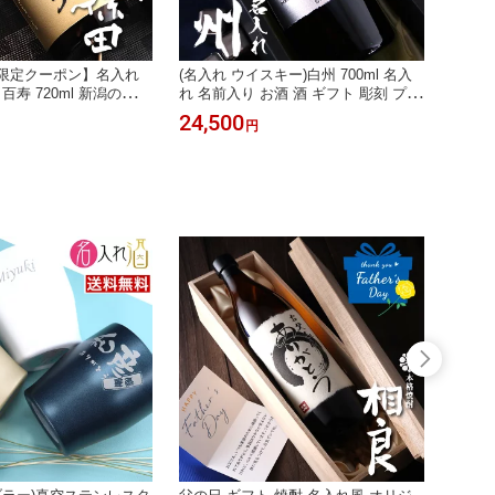
FF限定クーポン】名入れ
(名入れ ウイスキー)白州 700ml 名入
百寿 720ml 新潟の銘酒
れ 名前入り お酒 酒 ギフト 彫刻 プレ
入り 彫刻 プレゼント
ゼント 父の日 成人祝い 還暦祝い 古
24,500
円
い 誕生日 退職祝い 送
希祝い 誕生日 出産祝い 男性 女性 贈
り物 退職祝い 結婚祝い お祝い 開店
祝い【送料無料】【名入れ