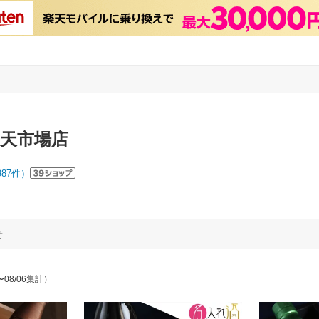
楽天市場店
987
件）
せ
〜08/06集計）