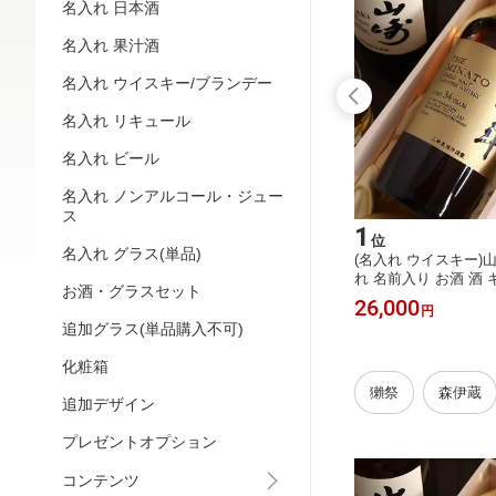
名入れ 日本酒
名入れ 果汁酒
名入れ ウイスキー/ブランデー
名入れ リキュール
名入れ ビール
名入れ ノンアルコール・ジュー
ス
15
1
位
位
名入れ グラス(単品)
むぎ焼酎
(名入れ 日本酒)久保田 純米大吟醸 72
(名入れ ウイスキー)山崎
 酒 ギフ
0ml 名入れ 名前入り お酒 酒 ギフト
れ 名前入り お酒 酒 
お酒・グラスセット
成人祝い
彫刻 プレゼント 父の日 成人祝い 還
ゼント 父の日 成人祝
6,980
26,000
円
円
出産祝い
暦祝い 古希祝い 誕生日 出産祝い 男
希祝い 誕生日 出産祝
追加グラス(単品購入不可)
結婚祝い
性 女性 贈り物 退職祝い 結婚祝い お
り物 退職祝い 結婚祝
】【名入
祝い 開店祝い【送料無料】【名入
祝い【送料無料】【
化粧箱
れ】
獺祭
森伊蔵
追加デザイン
プレゼントオプション
コンテンツ