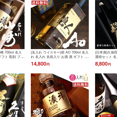
 700ml 名入
(名入れ ウイスキー)碧 AO 700ml 名入
(日本酒)久保田
ギフト 彫刻 プレ
れ 名入れ 名前入り お酒 酒 ギフト 彫
濃焼セット 名
い 還暦祝い 古
刻 プレゼント 父の日 成人祝い 還暦
ギフト 彫刻 
14,800
8,800
円
円
い 男性 女性 贈
祝い 古希祝い 誕生日 出産祝い 男性
祝い 還暦祝い
い お祝い 開店
女性 贈り物 退職祝い 結婚祝い お祝
祝い 男性 女
名入れ
い 開店祝い【送料無料】【名入れ】
祝い お祝い 
【名入れ】