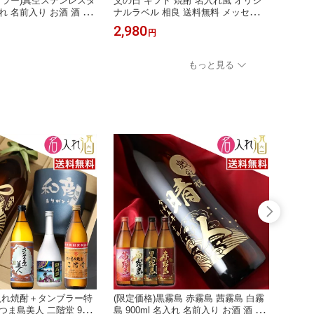
ブラー)真空ステンレスタ
父の日 ギフト 焼酎 名入れ風 オリジ
(名入
れ 名前入り お酒 酒 ギ
ナルラベル 相良 送料無料 メッセージ
— 名
レゼント 父の日 成人祝
カード付 プレゼント 父 男性 誕生日
刻 プ
2,980
2,98
円
古希祝い 誕生日 出産祝
還暦祝い 退職祝い 記念品 送料無料
祝い 
 贈り物 退職祝い 結婚祝
翌日配送
女性 
店祝い【送料無料】【名
い 開
もっと見る
入れ焼酎＋タンブラー特
(限定価格)黒霧島 赤霧島 茜霧島 白霧
(名入れ
つま島美人 二階堂 900
島 900ml 名入れ 名前入り お酒 酒 ギ
入り 