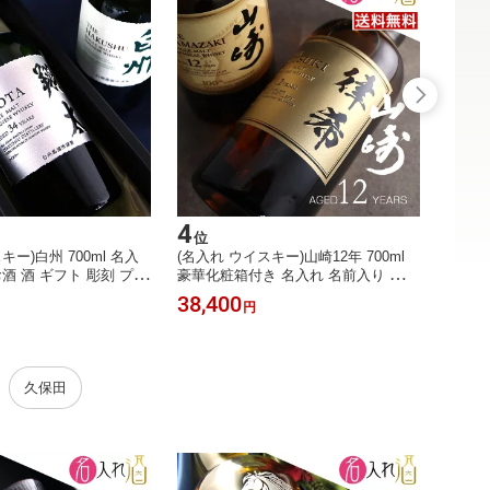
4
5
位
位
キー)白州 700ml 名入
(名入れ ウイスキー)山崎12年 700ml
(名入
酒 酒 ギフト 彫刻 プレ
豪華化粧箱付き 名入れ 名前入り お酒
ドン 7
 成人祝い 還暦祝い 古
酒 ギフト 彫刻 プレゼント 父の日 成
前入り
38,400
11,2
円
 出産祝い 男性 女性 贈
人祝い 還暦祝い 古希祝い 誕生日 出
レゼン
 結婚祝い お祝い 開店
産祝い 男性 女性 贈り物 退職祝い 結
出産祝
料】【名入れ
婚祝い お祝い 開店祝い【送料無料】
卒業祝
【名入れ
【送料
久保田