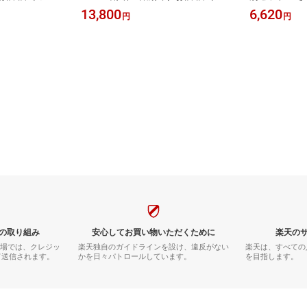
日 成人祝い 還
ト 彫刻 プレゼント 父の日 成人祝い
ml 鍛高譚 72
13,800
6,620
円
円
日 出産祝い 男
還暦祝い 古希祝い 誕生日 出産祝い
酒 酒 ギフト
祝い 結婚祝い お
男性 女性 贈り物 退職祝い 結婚祝い
成人祝い 還暦
無料】【名入
お祝い 開店祝い【送料無料】【名入
出産祝い 男性
れ】
結婚祝い お祝
料】【名入れ
の取り組み
安心してお買い物いただくために
楽天の
市場では、クレジッ
楽天独自のガイドラインを設け、違反がない
楽天は、すべての
て送信されます。
かを日々パトロールしています。
を目指します。