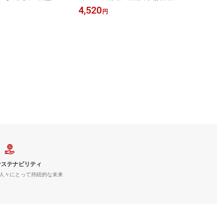
0ml 名入れ 名前入り お
フト 彫刻 プレゼント お歳暮 成人祝
父の日
4,520
9,88
円
 彫刻 プレゼント お歳暮
い 還暦祝い 古希祝い 誕生日 出産祝
誕生日
祝い 古希祝い 誕生日
い 男性 女性 贈り物 退職祝い 結婚祝
職祝い
 女性 贈り物 退職祝い
い お祝い 開店祝い【送料無料】【名
料無料
い 開店祝い【送料無
入れ】
】
サステナビリティ
人々にとって持続的な未来