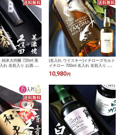
 純米大吟醸 720ml 美
(名入れ ウイスキー)イチローズモルト
入れ 名前入り お酒 酒
イチロー 700ml 名入れ 名前入り お酒
プレゼント お歳暮 成人
酒 ギフト 彫刻 プレゼント 父の日 成
10,980
円
 古希祝い 誕生日 出産
人祝い 還暦祝い 古希祝い 誕生日 出
性 贈り物 退職祝い 結婚
産祝い 男性 女性 贈り物 退職祝い 結
開店祝い【送料無料】
婚祝い お祝い 開店祝い【送料無料】
【名入れ