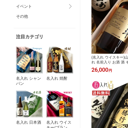
イベント
その他
注目カテゴリ
(名入れ ウイスキー)山崎
れ 名前入り お酒 酒 
ゼント 父の日 成人祝
26,000
円
希祝い 誕生日 出産祝
り物 退職祝い 結婚祝
名入れ シャン
名入れ 焼酎
祝い【送料無料】【
パン
名入れ 日本酒
名入れ ウイス
キー/ブランデ