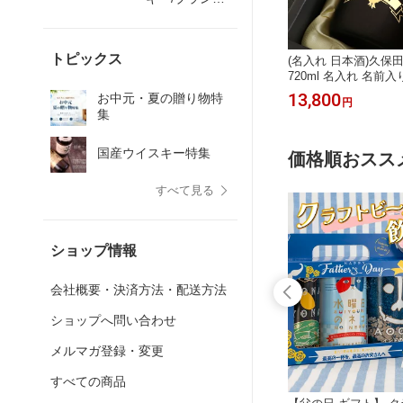
ー
トピックス
(名入れ 日本酒)久保田
720ml 名入れ 名前入
ト 彫刻 プレゼント 
13,800
お中元・夏の贈り物特
円
還暦祝い 古希祝い 誕
集
男性 女性 贈り物 退
お祝い 開店祝い【送
国産ウイスキー特集
れ】
価格順おスス
すべて見る
ショップ情報
会社概要・決済方法・配送方法
ショップへ問い合わせ
メルマガ登録・変更
すべての商品