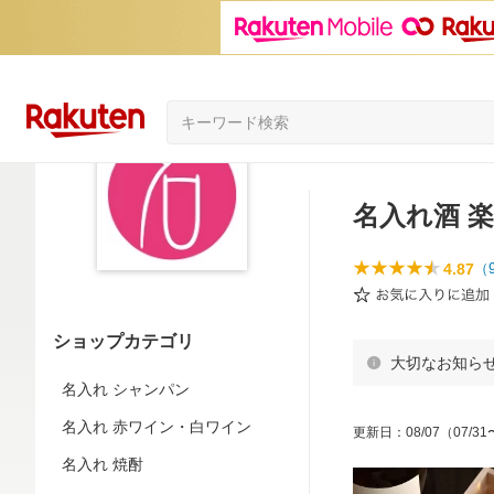
名入れ酒 
4.87
（
ショップカテゴリ
大切なお知ら
名入れ シャンパン
名入れ 赤ワイン・白ワイン
更新日
：
08/07
（07/31
名入れ 焼酎