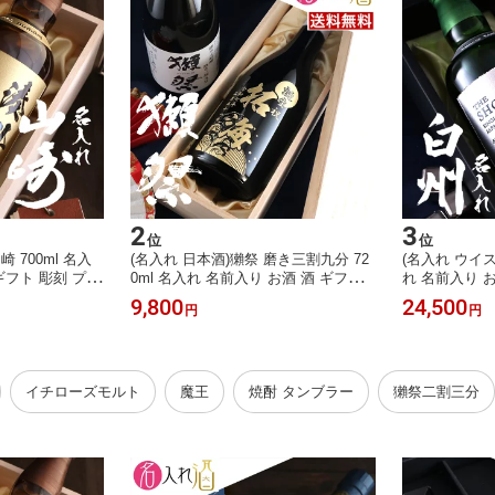
2
3
位
位
 700ml 名入
(名入れ 日本酒)獺祭 磨き三割九分 72
(名入れ ウイス
ギフト 彫刻 プレ
0ml 名入れ 名前入り お酒 酒 ギフト
れ 名前入り お
い 還暦祝い 古
彫刻 プレゼント 父の日 成人祝い 還
ゼント 父の日
9,800
24,500
円
円
い 男性 女性 贈
暦祝い 古希祝い 誕生日 出産祝い 男
希祝い 誕生日
い お祝い 開店
性 女性 贈り物 退職祝い 結婚祝い お
り物 退職祝い
名入れ
祝い 開店祝い【送料無料】【名入
祝い【送料無
れ】
イチローズモルト
魔王
焼酎 タンブラー
獺祭二割三分