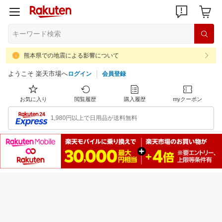
熊本県での地震による影響について
ようこそ 楽天市場へ
ログイン
会員登録
お気に入り
閲覧履歴
購入履歴
myクーポン
1,980円以上で日用品が送料無料