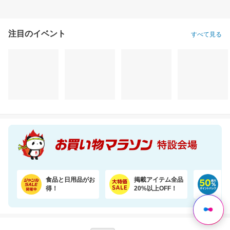
注目のイベント
すべて見る
KITEN リポソームビタミンC
【楽天ランキング1位獲得！】靴下に貼れるお名前シール大容量66個 選べる3色セット
2,980円
1,280円
5,
割引価格
割引価格
割引価格
2,680
1,099
5,265
円
円
円