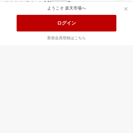
食品と日用品がお
掲載アイテム全品
日
得！
20%以上OFF！
ポ
ようこそ 楽天市場へ
ログイン
あなたはポイント
合計
倍
新規会員登録はこちら
最近チェックした商品
すべて見る