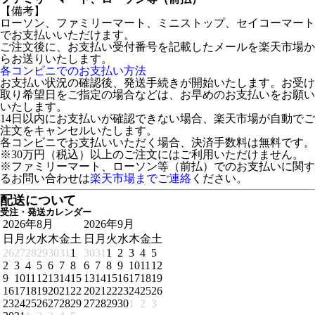
【備考】
ローソン、ファミリーマート、ミニストップ、セイコーマート
でお支払いいただけます。
ご注文後に、お支払い受付番号を記載したメールを楽天市場か
らお送りいたします。
各コンビニでのお支払い方法
お支払い状況の確認後、発送手続きが開始いたします。お受け
取り希望日をご指定の場合などは、お早めのお支払いをお願い
いたします。
14日以内にお支払いが確認できない場合、楽天市場が自動でご
注文をキャンセルいたします。
各コンビニでお支払いいただく場合、決済手数料は無料です。
※30万円（税込）以上のご注文にはご利用いただけません。
※ファミリーマート、ローソン等（前払）でのお支払いに関す
るお問い合わせは
楽天市場までご連絡
ください。
配送について
受注・発送カレンダー
2026年8月
2026年9月
日
月
火
水
木
金
土
日
月
火
水
木
金
土
26
27
28
29
30
31
1
30
31
1
2
3
4
5
2
3
4
5
6
7
8
6
7
8
9
10
11
12
9
10
11
12
13
14
15
13
14
15
16
17
18
19
16
17
18
19
20
21
22
20
21
22
23
24
25
26
23
24
25
26
27
28
29
27
28
29
30
1
2
3