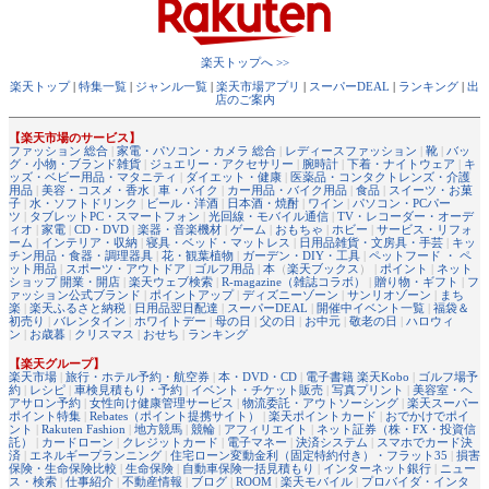
楽天トップへ >>
楽天トップ
|
特集一覧
|
ジャンル一覧
|
楽天市場アプリ
|
スーパーDEAL
|
ランキング
|
出
店のご案内
【楽天市場のサービス】
ファッション 総合
|
家電・パソコン・カメラ 総合
|
レディースファッション
|
靴
|
バッ
グ・小物・ブランド雑貨
|
ジュエリー・アクセサリー
|
腕時計
|
下着・ナイトウェア
|
キ
ッズ・ベビー用品・マタニティ
|
ダイエット・健康
|
医薬品・コンタクトレンズ・介護
用品
|
美容・コスメ・香水
|
車・バイク
|
カー用品・バイク用品
|
食品
|
スイーツ・お菓
子
|
水・ソフトドリンク
|
ビール・洋酒
|
日本酒・焼酎
|
ワイン
|
パソコン・PCパー
ツ
|
タブレットPC・スマートフォン
|
光回線・モバイル通信
|
TV・レコーダー・オーデ
ィオ
|
家電
|
CD・DVD
|
楽器・音楽機材
|
ゲーム
|
おもちゃ
|
ホビー
|
サービス・リフォ
ーム
|
インテリア・収納
|
寝具・ベッド・マットレス
|
日用品雑貨・文房具・手芸
|
キッ
チン用品・食器・調理器具
|
花・観葉植物
|
ガーデン・DIY・工具
|
ペットフード ・ ペ
ット用品
|
スポーツ・アウトドア
|
ゴルフ用品
|
本
（
楽天ブックス
） |
ポイント
|
ネット
ショップ 開業・開店
|
楽天ウェブ検索
|
R-magazine（雑誌コラボ）
|
贈り物・ギフト
|
フ
ァッション公式ブランド
|
ポイントアップ
|
ディズニーゾーン
|
サンリオゾーン
|
まち
楽
|
楽天ふるさと納税
|
日用品翌日配達
|
スーパーDEAL
|
開催中イベント一覧
|
福袋＆
初売り
|
バレンタイン
|
ホワイトデー
|
母の日
|
父の日
|
お中元
|
敬老の日
|
ハロウィ
ン
|
お歳暮
|
クリスマス
|
おせち
|
ランキング
【楽天グループ】
楽天市場
|
旅行・ホテル予約・航空券
|
本・DVD・CD
|
電子書籍 楽天Kobo
|
ゴルフ場予
約
|
レシピ
|
車検見積もり・予約
|
イベント・チケット販売
|
写真プリント
|
美容室・ヘ
アサロン予約
|
女性向け健康管理サービス
|
物流委託・アウトソーシング
|
楽天スーパー
ポイント特集
|
Rebates（ポイント提携サイト）
|
楽天ポイントカード
|
おでかけでポイ
ント
|
Rakuten Fashion
|
地方競馬
|
競輪
|
アフィリエイト
|
ネット証券（株・FX・投資信
託）
|
カードローン
|
クレジットカード
|
電子マネー
|
決済システム
|
スマホでカード決
済
|
エネルギープランニング
|
住宅ローン変動金利（固定特約付き）・フラット35
|
損害
保険・生命保険比較
|
生命保険
|
自動車保険一括見積もり
|
インターネット銀行
|
ニュー
ス・検索
|
仕事紹介
|
不動産情報
|
ブログ
|
ROOM
|
楽天モバイル
|
プロバイダ・インタ