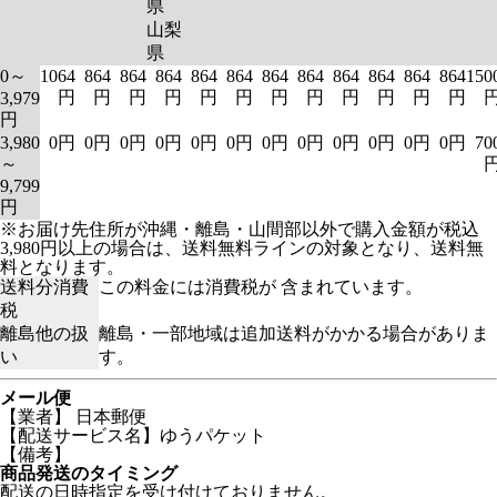
県
山梨
県
0～
1064
864
864
864
864
864
864
864
864
864
864
864
150
円
円
円
円
円
円
円
円
円
円
円
円
3,979
円
3,980
0円
0円
0円
0円
0円
0円
0円
0円
0円
0円
0円
0円
70
～
9,799
円
※お届け先住所が沖縄・離島・山間部以外で購入金額が税込
3,980円以上の場合は、送料無料ラインの対象となり、送料無
料となります。
送料分消費
この料金には消費税が 含まれています。
税
離島他の扱
離島・一部地域は追加送料がかかる場合がありま
い
す。
メール便
【業者】 日本郵便
【配送サービス名】ゆうパケット
【備考】
商品発送のタイミング
配送の日時指定を受け付けておりません。