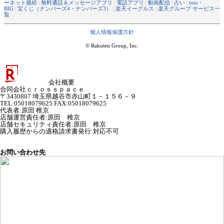
ーネット接続
|
無料通話＆メッセージアプリ
|
電話アプリ
|
動画配信
|
占い
|
toto・
BIG
|
宝くじ（ナンバーズ4・ナンバーズ3）
|
楽天イーグルス
|
楽天グループ サービス一
覧
個人情報保護方針
© Rakuten Group, Inc.
会社概要
合同会社ｃｒｏｓｓｐａｃｅ
〒3430807 埼玉県越谷市赤山町１－１５６－９
TEL:05018079625 FAX:05018079625
代表者
:
原田 稚京
店舗運営責任者
:
原田 稚京
店舗セキュリティ責任者
:
原田 稚京
購入履歴からの適格請求書発行:対応不可
お問い合わせ先