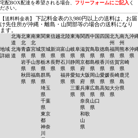
宅配BOX配達を希望される場合、
フリーフォームにご記入
く
ださい。
下記料金表の3,980円以上の送料は、お届
【送料料金表】
け先住所が沖縄・離島・山間部等の場合の送料になり
ます。
北海
北東
南東
関東
信越
北陸
東海
関西
中国
四国
北九
南九
沖
道
北
北
州
州
地域
北海
青森
宮城
茨城
新潟
富山
岐阜
滋賀
鳥取
徳島
福岡
熊本
沖
詳細
道
県
県
県
県
県
県
県
県
県
県
県
岩手
山形
栃木
長野
石川
静岡
京都
島根
香川
佐賀
宮崎
県
県
県
県
県
県
府
県
県
県
県
秋田
福島
群馬
福井
愛知
大阪
岡山
愛媛
長崎
鹿児
県
県
県
県
県
府
県
県
県
島
埼玉
三重
兵庫
広島
高知
大分
県
県
県
県
県
県
県
千葉
奈良
山口
県
県
県
東京
和歌
都
山
神奈
県
川