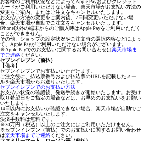
お客様のご利用状況などによってApple Payおよびクレジット
カードがご利用いただけない場合、楽天市場がお支払い方法の
変更をご案内、またはご注文をキャンセルいたします。
お支払い方法の変更をご案内後、7日間変更いただけない場
合、楽天市場が自動でご注文をキャンセルいたします。
iPhone以外の端末からのご購入時はApple Payをご利用いただく
ことができません。
その他、ショップの設定状況やご注文時の選択内容などによっ
て、Apple Payがご利用いただけない場合がございます。
※Apple Payでのお支払いに関するお問い合わせは
楽天市場ま
でご連絡
ください。
セブンイレブン（前払）
【備考】
セブンイレブンでお支払いいただけます。
ご注文後に、払込票番号および払込票のURLを記載したメー
ルを楽天市場からお送りいたします。
セブンイレブンでのお支払い方法
お支払い状況の確認後、発送手続きが開始いたします。お受け
取り希望日をご指定の場合などは、お早めのお支払いをお願い
いたします。
14日以内にお支払いが確認できない場合、楽天市場が自動でご
注文をキャンセルいたします。
決済手数料は無料です。
※30万円（税込）以上のご注文にはご利用いただけません。
※セブンイレブン（前払）でのお支払いに関するお問い合わせ
は
楽天市場までご連絡
ください。
ファミリーマート、ローソン等（前払）