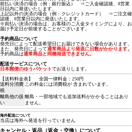
前払い決済の場合（例：銀行振込） ⇒ご入金確認後、8営業
日以内に発送いたします。
上記以外の決済の場合（例：クレジットカード） ⇒ご注文確
認後、8営業日以内に発送いたします。
※前払い決済の場合は、お客様のご入金タイミングにより、お
届け予定日が前後することがございます。
予約商品について
発売日によって配送希望日にお届けできない場合があります。
また、発売日によって
通常商品より発送に日数がかかります。
予約商品は
通常商品と同梱発送できません。
配送サービスについて
日本郵便のゆうパケット
でお送りします。
【送料料金表】
全国一律料金：250円
送料分消費
この料金には消費税が 含まれています。
税
離島他の扱
離島・一部地域でも追加送料がかかることはあり
い
ません。
海外配送について
当店は海外へ発送を行っていません
キャンセル・返品（返金・交換）について