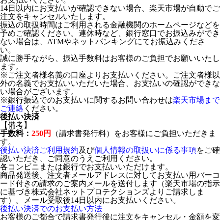
14日以内にお支払いが確認できない場合、楽天市場が自動でご
注文をキャンセルいたします。
振込の取扱時間はご利用される金融機関のホームページなどを
予めご確認ください。連休時など、銀行窓口でお振込みができ
ない場合は、ATMやネットバンキングにてお振込みくださ
い。
誠に勝手ながら、振込手数料はお客様のご負担でお願いいたし
ます。
※ご注文者様名義の口座よりお支払いください。ご注文者様以
外の名義でお支払いいただいた場合、お支払いの確認ができな
い場合がございます。
※銀行振込でのお支払いに関するお問い合わせは
楽天市場まで
ご連絡
ください。
後払い決済
【備考】
手数料：
250円
（請求書発行料）をお客様にご負担いただきま
す。
後払い決済ご利用規約
及び
個人情報の取扱いに係る事項
をご確
認いただき、ご同意のうえご利用ください。
各コンビニまたは銀行でお支払いいただけます。
商品発送後、注文者メールアドレスに対してお支払い用バーコ
ード付きの請求のご案内メールを送付します（楽天市場の指示
に基づき株式会社ネットプロテクションズよりご請求しま
す）。メール受取後14日以内にお支払いください。
後払い決済でのお支払い方法
お客様のご都合で請求書発行後に注文をキャンセル・金額を変