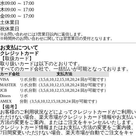
水
09:00 ～ 17:00
木
09:00 ～ 17:00
金
09:00 ～ 17:00
土
休業日
祝
休業日
※お問い合わせには3営業日以内に返信します。
※時間外のお問い合わせに関しては翌営業日の受付となります。
お支払について
クレジットカード
【取扱カード】
取り扱いカードは以下のとおりです。
すべてのカード会社で、一括払いが可能となっております。
カード会社
支払方法
VISA
リボ,分割（3,5,6,10,12,15,18,20,24 回が可能です）
MASTER
リボ,分割（3,5,6,10,12,15,18,20,24 回が可能です）
JCB
リボ,分割（3,5,6,10,12,15,18,20,24 回が可能です）
Diners
リボ
AMEX
分割（3,5,6,10,12,15,18,20,24 回が可能です）
【備考】
お客様のご利用状況などによってクレジットカードがご利用い
ただけない場合、楽天市場がクレジットカード情報やお支払い
方法の変更をご案内、またはご注文をキャンセルいたします。
クレジットカード情報またはお支払い方法の変更をご案内後、
7日間変更いただけない場合、楽天市場が自動でご注文をキャ