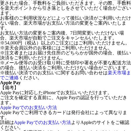
更された場合、手数料をご負担いただきます。その際、手数料
を楽天ポイントから引き落としをさせていただく場合がござい
ます。
お客様のご利用状況などによって後払い決済がご利用いただけ
ない場合、楽天市場がお支払い方法の変更をご案内いたしま
す。
お支払い方法の変更をご案内後、7日間変更いただけない場
合、楽天市場が自動でご注文をキャンセルいたします。
※54,000円（税込）以上のご注文にはご利用いただけません。
※楽天会員以外のお客様にはご利用いただけません。
※注文者またはお届け先住所のどちらかが国外の場合、後払い
決済をご利用いただけません。
※メール便等のお受け取り時に受領印や署名が不要な配送方法
の場合、後払い決済をご利用いただけない場合がございます。
※後払い決済でのお支払いに関するお問い合わせは
楽天市場ま
でご連絡
ください。
Apple Pay
【備考】
Apple Payに対応したiPhoneでお支払いいただけます。
ご注文を確定する直前に、Apple Payの認証を行っていただき
ます。
Apple Payでのお支払い方法
Apple Payでご利用できるカードは発行会社によって異なりま
す。
詳細は
Apple Payでのお支払い方法
よりAppleのサイトをご確認
ください。