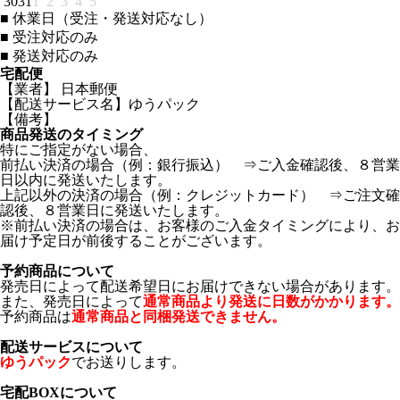
30
31
1
2
3
4
5
■
休業日（受注・発送対応なし）
■
受注対応のみ
■
発送対応のみ
宅配便
【業者】 日本郵便
【配送サービス名】ゆうパック
【備考】
商品発送のタイミング
特にご指定がない場合、
前払い決済の場合（例：銀行振込） ⇒ご入金確認後、８営業
日以内に発送いたします。
上記以外の決済の場合（例：クレジットカード） ⇒ご注文確
認後、８営業日に発送いたします。
※前払い決済の場合は、お客様のご入金タイミングにより、お
届け予定日が前後することがございます。
予約商品について
発売日によって配送希望日にお届けできない場合があります。
また、発売日によって
通常商品より発送に日数がかかります。
予約商品は
通常商品と同梱発送できません。
配送サービスについて
ゆうパック
でお送りします。
宅配BOXについて