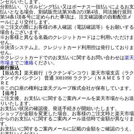
ンセルいたします。
分割払い、リボルビング払い又はボーナス一括払いによるお支
払いとなる場合、割賦販売法第30条2の3第4項、同法施行規則
第54条1項各号に定められた事項は、注文確認後の自動配信メ
ールにより交付します。
※ご注文の際にお客様の本人確認（電話確認等）をお願いする
場合もございます。
※お客様と異なる名義のクレジットカードはご利用いただけま
せん。
※決済システム上、クレジットカード利用控は発行しておりま
せん。
※クレジットカードでのお支払いに関するお問い合わせは
楽天
市場までご連絡
ください。
銀行振込
【振込先】楽天銀行（ラクテンギンコウ）楽天市場支店（ラク
テンイチバシテン） 普通 3081098 ラクテン（ＮＡＭＥＳＴＯ
ＲＥ
※この口座の権利は楽天グループ株式会社が保有しています。
【備考】
ご注文後、お支払いに関するご案内メールを楽天市場からお送
りいたします。
お支払い状況の確認後、発送手続きが開始いたします。
ショップが金額を変更した場合、お客様のご注文時と楽天市場
からのお支払いに関するご案内メール送信時で金額が異なりま
す。
お支払いに関するご案内メールに記載の金額をご確認のうえ、
お支払いください。