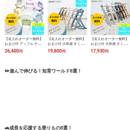
い ギフト プレゼント 6W
AY メリープラス
【名入れオーダー無料】
【名入れオーダー無料】
【名入れオーダー無料】
おまけ付 アッフル チェ
おまけ付 大和屋 すくす
おまけ付 大和屋 すくす
ア ソルベ ベビーチェア 7
くチェア GL 木製 ベビー
くチェア スリム-J テーブ
26,400
19,800
17,930
円
円
円
ヶ月から 木製チェア 子
チェア ハイチェア テー
ル＆ガード付 7ヶ月 1歳
供 キッズ ベビー 孫 ギフ
ブル付 高さ調整 赤ちゃ
2歳 3歳 10歳まで ベビー
ト プレゼント 出産祝い
ん 子供 椅子 7ヶ月から
チェア ハイチェア すく
誕生日 記念日 お祝い 椅
子ども用 ダイニングチェ
すくチェアスリムJ 成長
✏️遊んで伸びる！知育ワールド8選！
子 子ども用 イス キッズ
ア キッズチェア 安全ベ
に合わせて調整可能 木製
チェア パステルカラー
ルト お食事椅子 出産祝
子供椅子 キッズチェア
おしゃれ SG基準 EN基準
い ギフト プレゼント お
ベビー用 食事用チェア
高さ調節可能 大和屋 名
祝い 子供用チェア 人気
座板調整 組立簡単 安全
入れ
名入れ
設計
🚗成長を応援する乗りもの8選！