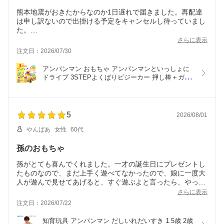
熊本地震がおきたからなのか1日遅れで届きました。再配達
は申し訳ないので出掛ける予定をキャンセルし待っていまし
た。
ショップからは何の連絡もなく残念でした!!!!
さらに表示
注文日：2026/07/30
茶色の包装紙で包まれていました。
プレゼントするのでまだ開けていませんが喜んでくれると思
アンパンマン おもちゃ アンパンマンといっしょに
います。
ドライブ 3STEPよくばりビジーカー 押し棒＋ガー
家族に動作確認もキチンとするように言います。
ド付き 10ヶ月 1歳 2歳 車 ばいきんまん ビジーカー 
プレゼントしたら改めてまたレビューします。
乗用玩具 乗り物 押し車 カタカタ 足けり 男 女 誕生
日 ギフト プレゼント
5
2026/08/01
やんばあ
女性
60代
孫のおもちゃ
孫がとても喜んでくれました。一才の誕生日にプレゼントし
たものなので、まだ上手く遊べてなかったので、娘に一度大
人が遊んで見せてあげると、すぐ遊ぶよと言ったら、やっぱ
りすぐに覚えたみたいで、動画でおくってくれました。
さらに表示
注文日：2026/07/22
知育玩具 アンパンマン だしいれだいすき 1.5歳 2歳 