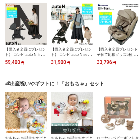
【購入者全員にプレゼン
【購入者全員にプレゼン
【購入者全員プレゼント
ト】 コンビ auto N first 1
ト】 コンビ auto N seco
子育て応援グッズ5種 特
ヶ月 から 4歳頃 オートエ
nd BQ 6ヶ月 から 4歳 オ
典おまけ】 リーマン ビ
59,400
31,900
33,796
円
円
円
ヌ ファースト 赤ちゃん
ートエヌ セカンド B型
ットターン R129 新生児
ベビー キッズ 子供 孫 ベ
ベビーカー 赤ちゃん ベ
から 12才まで 赤ちゃん
ビーカー ストローラー
ビー キッズ 子供 baby 孫
ベビー 子供 i-size 適合
両対面 自立 オートクロ
男の子 女の子 ストロー
軽量 チャイルドシート
👶出産祝いやギフトに！「おもちゃ」セット
ーズ コンパクト エッグ
ラー 背面 自立 オートク
リクライニング 回転タイ
ショック キャリーグリッ
ローズ コンパクト メッ
プ 洗える カバー ISOFIX
プ おまけ付
シュシート キャリーグリ
シートベルト 150センチ
ップ 大型バスケット お
ナカバヤシ leaman bittur
まけ付
n
おもちゃ お誕生おめでと
おもちゃ お誕生おめでと
ローヤル ベビーギフトセ