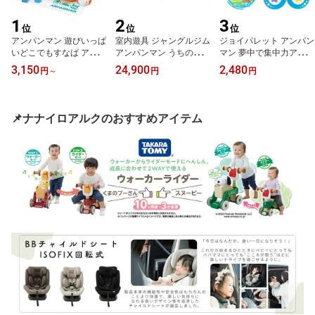
1
2
3
位
位
位
アンパンマン 遊びいっぱ
室内遊具 ジャングルジム
ジョイパレット アンパン
いどこでもすなば アガツ
アンパンマン うちの子天
マン 夢中で集中力アップ
マ ピノチオ おもちゃ 砂
才 ブランコパークDX 2
どこでもぺたクル 育脳ス
3,150
24,900
2,480
円
～
円
円
場 砂場セット 室内 蓋付
歳 3歳 4歳 5歳 子供 キッ
ピナーセット 1歳 1歳半
き 3歳 4歳 5歳 男の子 女
ズ 男の子 女の子 孫 4WA
2歳 3歳 知育玩具 おもち
の子 誕生日 ギフト プレ
Y ブランコ すべり台 ジ
ゃ 誕生日 ギフト プレゼ
ゼント 孫 知育 知育玩具
ャングルジム 鉄棒 運動
ント 記念 知育 育脳 知育
📌ナナイロアルクのおすすめアイテム
保育園 幼稚園 幼児 梅雨
遊具 屋内 大型 家庭用 幼
玩具 指先遊び 学習 赤ち
雨の日 室内遊び 砂遊び
児 おうち遊び 全身運動
ゃん ハンドスピナー
梅雨
知育玩具 誕生日 クリス
マス プレゼント 雨の日
対応