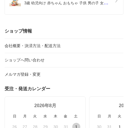
3歳 幼児向け 赤ちゃん おもちゃ 子供 男の子 女の
子 手先遊び 手指の発達 コイン遊び 室内遊び 遊び
ながら学ぶ 指先トレーニング 集中力アップ 安全設
計 ギフト プレゼント 誕生日 出産祝い クリスマス 
アガツマ
ショップ情報
会社概要・決済方法・配送方法
ショップへ問い合わせ
メルマガ登録・変更
受注・発送カレンダー
2026年8月
20
日
月
火
水
木
金
土
日
月
火
26
27
28
29
30
31
1
30
31
1