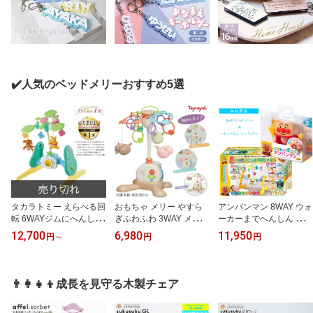
✔️人気のベッドメリーおすすめ5選
タカラトミー えらべる回
おもちゃ メリー やすら
アンパンマン 8WAY ウォ
転 6WAYジムにへんしん
ぎふわふわ 3WAY メリー
ーカーまでへんしん よく
メリー プラス ベッドメ
ベビーメリー 新生児 0歳
ばりメリー 0ヶ月から ベ
12,700
6,980
11,950
円
～
円
円
リー くまのプーさん メ
赤ちゃん 子供 知育玩具
ビーメリー ベビージム
リージム 0ヶ月 新生児 3
回転メリー フロアメリー
歩行器 赤ちゃん 子供 ベ
ヵ月 6ヶ月 プーメリー デ
寝かしつけ ぐずり対策
ビー 男の子 女の子 孫 お
ィズニー ぬいぐるみ プ
ぬいぐるみ 出産準備 出
もちゃ 知育 玩具 出産祝
👨‍👩‍👧‍👦成長を見守る木製チェア
ー おもちゃ 知育 赤ちゃ
産祝い 誕生日 プレゼン
い ギフト プレゼント 人
ん 新生児 ベビー 出産祝
ト ギフト トイローヤル
気 泣きやませ 新生児