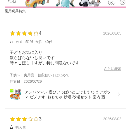
乗用玩具特集
4
2026/08/05
カメコ5226
女性
40代
子どもお気に入り
散らばらないし良いです
時々こぼしますが、特に問題ないです
もう少しお値段安ければ良いのになって感じです
さらに表示
子供へ｜実用品・普段使い｜はじめて
注文日：2026/07/29
アンパンマン 遊びいっぱいどこでもすなば アガツ
マ ピノチオ  おもちゃ 砂場 砂場セット 室内 蓋付き 
3歳 4歳 5歳 男の子 女の子 誕生日 ギフト プレゼン
ト 孫 知育 知育玩具 保育園 幼稚園 幼児 梅雨 雨の
日 室内遊び 砂遊び 梅雨
3
2026/08/02
購入者