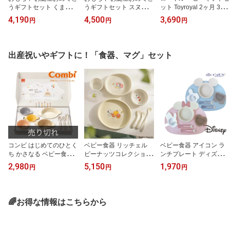
うギフトセット くまのプ
うギフトセット スヌーピ
ット Toyroyal 2ヶ月 3ヵ
ーさん 新生児 0ヶ月 1ヶ
ー 新生児 0ヶ月 1ヶ月 2
月 4ヶ月 5ヶ月 6ヶ月 赤
4,190
4,500
3,690
円
円
円
月 2ヶ月 3ヵ月 4ヶ月 ガ
ヶ月 3ヵ月 4ヶ月 ガラガ
ちゃん ベビー 子供 孫 男
ラガラ ラトル ミニメリ
ラ ラトル べビーカーマ
の子 女の子 歯固め ぬい
ーラトル 歯固め 布遊び
スコット 歯固め 布遊び
ぐるみ クマ ラッパ ボー
詰め合わせ 赤ちゃん 出
詰め合わせ 赤ちゃん 出
ル シリコン 出産祝い 誕
出産祝いやギフトに！「食器、マグ」セット
産祝い 内祝い ギフト プ
産祝い 内祝い ギフト プ
生日 プレゼント ギフト
レゼント ママギフト プ
レゼント ママギフト プ
記念日 お祝い 人気 おす
レゼント タカラトミー
レゼント タカラトミー
すめ かわいい
知育 ディズニー ベビー
知育 ピーナッツベビー用
用品
品
コンビ はじめてのひとく
ベビー食器 リッチェル
ベビー食器 アイコン ラ
ち かさなる ベビー食器
ピーナッツコレクション
ンチプレート ディズニー
セット 出産祝 食器セッ
お食事セットFS 7か月か
ミッキー ミニー 子ども
2,980
5,150
1,970
円
円
円
ト 離乳食 誕生日 プレゼ
ら スヌーピー 食事セッ
用 食器 離乳食 プレート
ント ギフト 赤ちゃん 子
ト ベビー 赤ちゃん 離乳
出産祝い プレゼント か
供 男の子 女の子
食 男の子 女の子 誕生日
わいい おしゃれ 子供用
プレゼント
お祝い ギフト
🌈お得な情報はこちらから