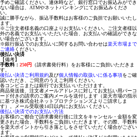
予めご確認ください。連休時など、銀行窓口でお振込みができ
ない場合は、ATMやネットバンキングにてお振込みくださ
い。
誠に勝手ながら、振込手数料はお客様のご負担でお願いいたし
ます。
※ご注文者様名義の口座よりお支払いください。ご注文者様以
外の名義でお支払いいただいた場合、お支払いの確認ができな
い場合がございます。
※銀行振込でのお支払いに関するお問い合わせは
楽天市場まで
ご連絡
ください。
後払い決済
【備考】
手数料：
250円
（請求書発行料）をお客様にご負担いただきま
す。
後払い決済ご利用規約
及び
個人情報の取扱いに係る事項
をご確
認いただき、ご同意のうえご利用ください。
各コンビニまたは銀行でお支払いいただけます。
商品発送後、注文者メールアドレスに対してお支払い用バーコ
ード付きの請求のご案内メールを送付します（楽天市場の指示
に基づき株式会社ネットプロテクションズよりご請求しま
す）。メール受取後14日以内にお支払いください。
後払い決済でのお支払い方法
お客様のご都合で請求書発行後に注文をキャンセル・金額を変
更された場合、手数料をご負担いただきます。その際、手数料
を楽天ポイントから引き落としをさせていただく場合がござい
ます。