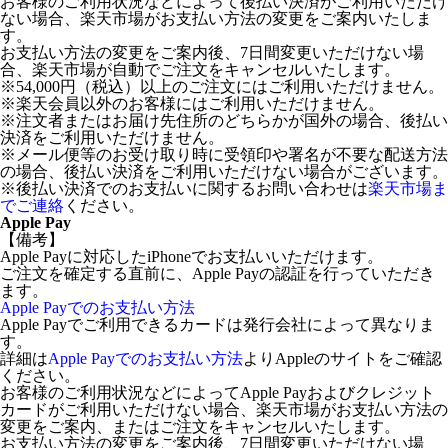
お客様のご利用状況などによって後払い決済がご利用いただけ
ない場合、楽天市場がお支払い方法の変更をご案内いたしま
す。
お支払い方法の変更をご案内後、7日間変更いただけない場
合、楽天市場が自動でご注文をキャンセルいたします。
※54,000円（税込）以上のご注文にはご利用いただけません。
※楽天会員以外のお客様にはご利用いただけません。
※注文者またはお届け先住所のどちらかが国外の場合、後払い
決済をご利用いただけません。
※メール便等のお受け取り時に受領印や署名が不要な配送方法
の場合、後払い決済をご利用いただけない場合がございます。
※後払い決済でのお支払いに関するお問い合わせは
楽天市場ま
でご連絡
ください。
Apple Pay
【備考】
Apple Payに対応したiPhoneでお支払いいただけます。
ご注文を確定する直前に、Apple Payの認証を行っていただき
ます。
Apple Payでのお支払い方法
Apple Payでご利用できるカードは発行会社によって異なりま
す。
詳細は
Apple Payでのお支払い方法
よりAppleのサイトをご確認
ください。
お客様のご利用状況などによってApple Payおよびクレジット
カードがご利用いただけない場合、楽天市場がお支払い方法の
変更をご案内、またはご注文をキャンセルいたします。
お支払い方法の変更をご案内後、7日間変更いただけない場