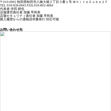
〒010-0962 秋田県秋田市八橋大畑２丁目３番１号 ＷｈｉｔｅＣｕｂｅ１Ｆ
TEL:018-838-6943 FAX:018-803-4884
代表者
:
寺田 耕也
店舗運営責任者
:
加藤 早和美
店舗セキュリティ責任者
:
加藤 早和美
購入履歴からの適格請求書発行:対応可能
お問い合わせ先