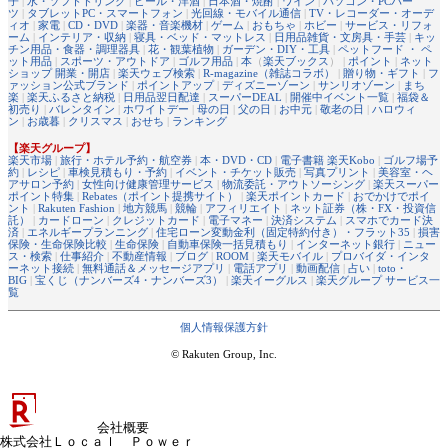
子
|
水・ソフトドリンク
|
ビール・洋酒
|
日本酒・焼酎
|
ワイン
|
パソコン・PCパー
ツ
|
タブレットPC・スマートフォン
|
光回線・モバイル通信
|
TV・レコーダー・オーデ
ィオ
|
家電
|
CD・DVD
|
楽器・音楽機材
|
ゲーム
|
おもちゃ
|
ホビー
|
サービス・リフォ
ーム
|
インテリア・収納
|
寝具・ベッド・マットレス
|
日用品雑貨・文房具・手芸
|
キッ
チン用品・食器・調理器具
|
花・観葉植物
|
ガーデン・DIY・工具
|
ペットフード ・ ペ
ット用品
|
スポーツ・アウトドア
|
ゴルフ用品
|
本
（
楽天ブックス
） |
ポイント
|
ネット
ショップ 開業・開店
|
楽天ウェブ検索
|
R-magazine（雑誌コラボ）
|
贈り物・ギフト
|
フ
ァッション公式ブランド
|
ポイントアップ
|
ディズニーゾーン
|
サンリオゾーン
|
まち
楽
|
楽天ふるさと納税
|
日用品翌日配達
|
スーパーDEAL
|
開催中イベント一覧
|
福袋＆
初売り
|
バレンタイン
|
ホワイトデー
|
母の日
|
父の日
|
お中元
|
敬老の日
|
ハロウィ
ン
|
お歳暮
|
クリスマス
|
おせち
|
ランキング
【楽天グループ】
楽天市場
|
旅行・ホテル予約・航空券
|
本・DVD・CD
|
電子書籍 楽天Kobo
|
ゴルフ場予
約
|
レシピ
|
車検見積もり・予約
|
イベント・チケット販売
|
写真プリント
|
美容室・ヘ
アサロン予約
|
女性向け健康管理サービス
|
物流委託・アウトソーシング
|
楽天スーパー
ポイント特集
|
Rebates（ポイント提携サイト）
|
楽天ポイントカード
|
おでかけでポイ
ント
|
Rakuten Fashion
|
地方競馬
|
競輪
|
アフィリエイト
|
ネット証券（株・FX・投資信
託）
|
カードローン
|
クレジットカード
|
電子マネー
|
決済システム
|
スマホでカード決
済
|
エネルギープランニング
|
住宅ローン変動金利（固定特約付き）・フラット35
|
損害
保険・生命保険比較
|
生命保険
|
自動車保険一括見積もり
|
インターネット銀行
|
ニュー
ス・検索
|
仕事紹介
|
不動産情報
|
ブログ
|
ROOM
|
楽天モバイル
|
プロバイダ・インタ
ーネット接続
|
無料通話＆メッセージアプリ
|
電話アプリ
|
動画配信
|
占い
|
toto・
BIG
|
宝くじ（ナンバーズ4・ナンバーズ3）
|
楽天イーグルス
|
楽天グループ サービス一
覧
個人情報保護方針
© Rakuten Group, Inc.
会社概要
株式会社Ｌｏｃａｌ Ｐｏｗｅｒ