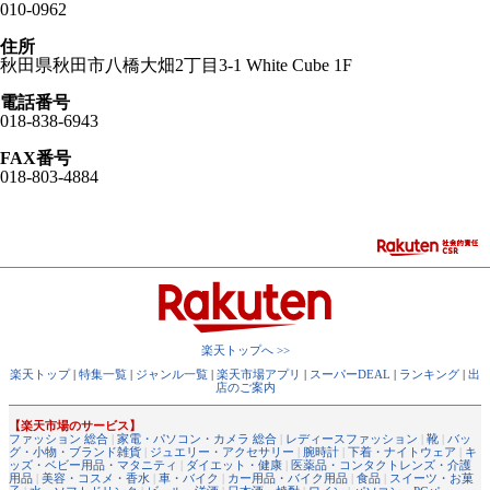
010-0962
住所
秋田県秋田市八橋大畑2丁目3-1 White Cube 1F
電話番号
018-838-6943
FAX番号
018-803-4884
楽天トップへ >>
楽天トップ
|
特集一覧
|
ジャンル一覧
|
楽天市場アプリ
|
スーパーDEAL
|
ランキング
|
出
店のご案内
【楽天市場のサービス】
ファッション 総合
|
家電・パソコン・カメラ 総合
|
レディースファッション
|
靴
|
バッ
グ・小物・ブランド雑貨
|
ジュエリー・アクセサリー
|
腕時計
|
下着・ナイトウェア
|
キ
ッズ・ベビー用品・マタニティ
|
ダイエット・健康
|
医薬品・コンタクトレンズ・介護
用品
|
美容・コスメ・香水
|
車・バイク
|
カー用品・バイク用品
|
食品
|
スイーツ・お菓