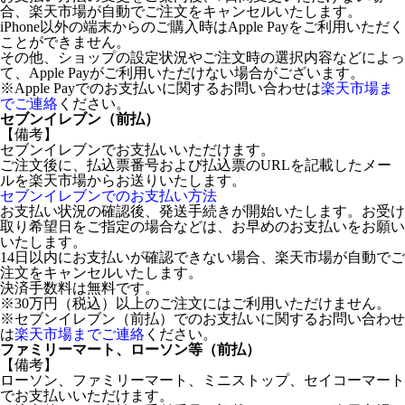
合、楽天市場が自動でご注文をキャンセルいたします。
iPhone以外の端末からのご購入時はApple Payをご利用いただく
ことができません。
その他、ショップの設定状況やご注文時の選択内容などによっ
て、Apple Payがご利用いただけない場合がございます。
※Apple Payでのお支払いに関するお問い合わせは
楽天市場ま
でご連絡
ください。
セブンイレブン（前払）
【備考】
セブンイレブンでお支払いいただけます。
ご注文後に、払込票番号および払込票のURLを記載したメー
ルを楽天市場からお送りいたします。
セブンイレブンでのお支払い方法
お支払い状況の確認後、発送手続きが開始いたします。お受け
取り希望日をご指定の場合などは、お早めのお支払いをお願い
いたします。
14日以内にお支払いが確認できない場合、楽天市場が自動でご
注文をキャンセルいたします。
決済手数料は無料です。
※30万円（税込）以上のご注文にはご利用いただけません。
※セブンイレブン（前払）でのお支払いに関するお問い合わせ
は
楽天市場までご連絡
ください。
ファミリーマート、ローソン等（前払）
【備考】
ローソン、ファミリーマート、ミニストップ、セイコーマート
でお支払いいただけます。