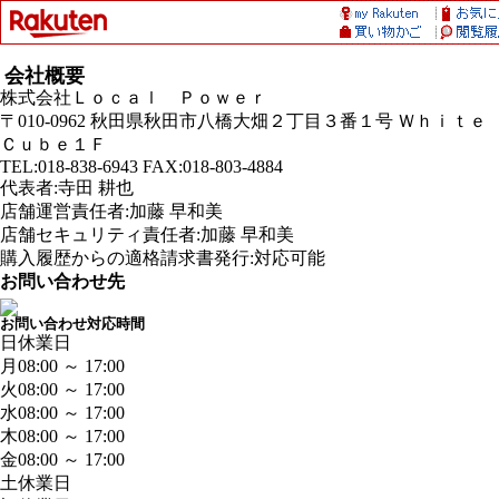
会社概要
株式会社Ｌｏｃａｌ Ｐｏｗｅｒ
〒010-0962 秋田県秋田市八橋大畑２丁目３番１号 Ｗｈｉｔｅ
Ｃｕｂｅ１Ｆ
TEL:018-838-6943 FAX:018-803-4884
代表者:寺田 耕也
店舗運営責任者:加藤 早和美
店舗セキュリティ責任者:加藤 早和美
購入履歴からの適格請求書発行:対応可能
お問い合わせ先
お問い合わせ対応時間
日
休業日
月
08:00 ～ 17:00
火
08:00 ～ 17:00
水
08:00 ～ 17:00
木
08:00 ～ 17:00
金
08:00 ～ 17:00
土
休業日