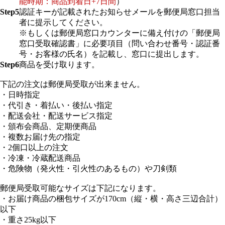
能時期：商品到着日+7日間
）
Step5
認証キーが記載されたお知らせメールを郵便局窓口担当
者に提示してください。
※もしくは郵便局窓口カウンターに備え付けの「郵便局
窓口受取確認書」に必要項目（問い合わせ番号・認証番
号・お客様の氏名）を記載し、窓口に提出します。
Step6
商品を受け取ります。
下記の注文は郵便局受取が出来ません。
・日時指定
・代引き・着払い・後払い指定
・配送会社・配送サービス指定
・頒布会商品、定期便商品
・複数お届け先の指定
・2個口以上の注文
・冷凍・冷蔵配送商品
・危険物（発火性・引火性のあるもの）や刀剣類
郵便局受取可能なサイズは下記になります。
・お届け商品の梱包サイズが170cm（縦・横・高さ三辺合計）
以下
・重さ25kg以下