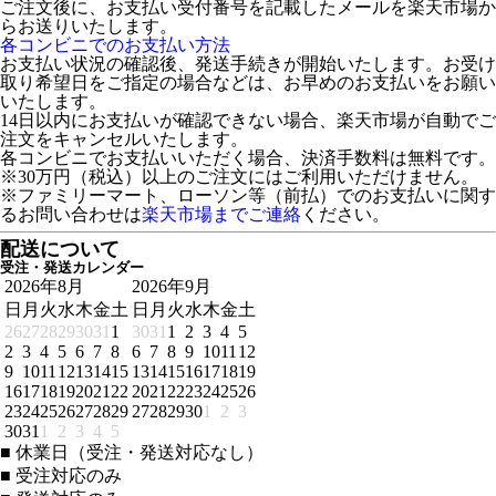
ご注文後に、お支払い受付番号を記載したメールを楽天市場か
らお送りいたします。
各コンビニでのお支払い方法
お支払い状況の確認後、発送手続きが開始いたします。お受け
取り希望日をご指定の場合などは、お早めのお支払いをお願い
いたします。
14日以内にお支払いが確認できない場合、楽天市場が自動でご
注文をキャンセルいたします。
各コンビニでお支払いいただく場合、決済手数料は無料です。
※30万円（税込）以上のご注文にはご利用いただけません。
※ファミリーマート、ローソン等（前払）でのお支払いに関す
るお問い合わせは
楽天市場までご連絡
ください。
配送について
受注・発送カレンダー
2026年8月
2026年9月
日
月
火
水
木
金
土
日
月
火
水
木
金
土
26
27
28
29
30
31
1
30
31
1
2
3
4
5
2
3
4
5
6
7
8
6
7
8
9
10
11
12
9
10
11
12
13
14
15
13
14
15
16
17
18
19
16
17
18
19
20
21
22
20
21
22
23
24
25
26
23
24
25
26
27
28
29
27
28
29
30
1
2
3
30
31
1
2
3
4
5
■
休業日（受注・発送対応なし）
■
受注対応のみ