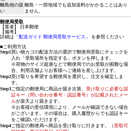
離島他の扱
離島・一部地域でも追加送料がかかることはあり
い
ません。
郵便局受取
【業者】 日本郵便
【備考】
詳細は
「配送ガイド 郵便局受取サービス」
を参照ください
■ご利用方法
Step1
買い物カゴの配送方法の選択で郵便局受取にチェックを
入れ「受取場所を指定する」ボタンを押します。
※荷物のサイズ超過などで郵便局でのお受取が困難な場
合、利用店舗よりお客様へご連絡を差し上げます。
Step2
受け取りを希望する郵便局を選択し、注文を確定しま
す。
Step3
ご指定の郵便局に商品が届き次第、
受け取りに必要な認
証キー（問い合わせ番号・認証番号）が記載されたメー
ル
が楽天より届きます。
※お客様の受信環境により、メールが確認できない場合
がございます。その場合は、購入履歴からでも認証キー
をご確認いただけます。
Step4
ご指定の郵便局へ商品を受け取りに行きます。（
受取可