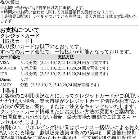
祝
休業日
※お問い合わせには2営業日以内に返信します。
※時間外のお問い合わせに関しては翌営業日の受付となります。
［最強翌日配送］ラベルがついている商品は、楽天倉庫より休まず出荷いた
お支払について
クレジットカード
【取扱カード】
取り扱いカードは以下のとおりです。
すべてのカード会社で、一括払いが可能となっております。
カード会社
支払方法
VISA
リボ,分割（3,5,6,10,12,15,18,20,24 回が可能です）
MASTER
リボ,分割（3,5,6,10,12,15,18,20,24 回が可能です）
JCB
リボ,分割（3,5,6,10,12,15,18,20,24 回が可能です）
Diners
リボ
AMEX
分割（3,5,6,10,12,15,18,20,24 回が可能です）
【備考】
お客様のご利用状況などによってクレジットカードがご利用い
ただけない場合、楽天市場がクレジットカード情報やお支払い
方法の変更をご案内、またはご注文をキャンセルいたします。
クレジットカード情報またはお支払い方法の変更をご案内後、
7日間変更いただけない場合、楽天市場が自動でご注文をキャ
ンセルいたします。
分割払い、リボルビング払い又はボーナス一括払いによるお支
払いとなる場合、割賦販売法第30条2の3第4項、同法施行規則
第54条1項各号に定められた事項は、注文確認後の自動配信メ