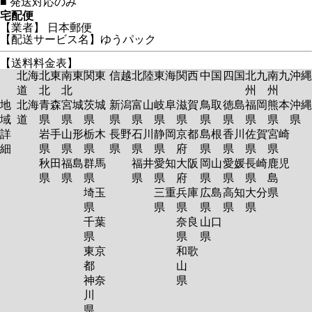
■
発送対応のみ
宅配便
【業者】 日本郵便
【配送サービス名】ゆうパック
【送料料金表】
北海
北東
南東
関東
信越
北陸
東海
関西
中国
四国
北九
南九
沖縄
道
北
北
州
州
地
北海
青森
宮城
茨城
新潟
富山
岐阜
滋賀
鳥取
徳島
福岡
熊本
沖縄
域
道
県
県
県
県
県
県
県
県
県
県
県
県
詳
岩手
山形
栃木
長野
石川
静岡
京都
島根
香川
佐賀
宮崎
細
県
県
県
県
県
県
府
県
県
県
県
秋田
福島
群馬
福井
愛知
大阪
岡山
愛媛
長崎
鹿児
県
県
県
県
県
府
県
県
県
島
埼玉
三重
兵庫
広島
高知
大分
県
県
県
県
県
県
県
千葉
奈良
山口
県
県
県
東京
和歌
都
山
神奈
県
川
県