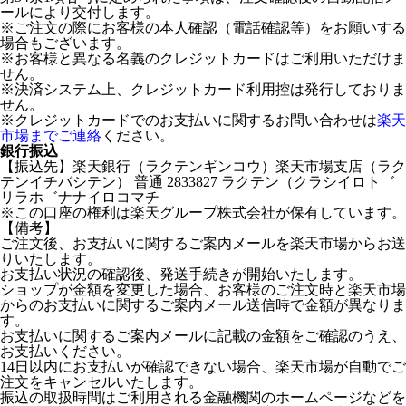
ールにより交付します。
※ご注文の際にお客様の本人確認（電話確認等）をお願いする
場合もございます。
※お客様と異なる名義のクレジットカードはご利用いただけま
せん。
※決済システム上、クレジットカード利用控は発行しておりま
せん。
※クレジットカードでのお支払いに関するお問い合わせは
楽天
市場までご連絡
ください。
銀行振込
【振込先】楽天銀行（ラクテンギンコウ）楽天市場支店（ラク
テンイチバシテン） 普通 2833827 ラクテン（クラシイロト゛
リラホ゛ナナイロコマチ
※この口座の権利は楽天グループ株式会社が保有しています。
【備考】
ご注文後、お支払いに関するご案内メールを楽天市場からお送
りいたします。
お支払い状況の確認後、発送手続きが開始いたします。
ショップが金額を変更した場合、お客様のご注文時と楽天市場
からのお支払いに関するご案内メール送信時で金額が異なりま
す。
お支払いに関するご案内メールに記載の金額をご確認のうえ、
お支払いください。
14日以内にお支払いが確認できない場合、楽天市場が自動でご
注文をキャンセルいたします。
振込の取扱時間はご利用される金融機関のホームページなどを