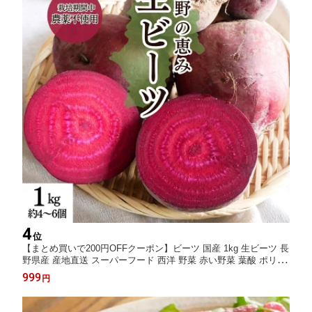
4
位
【まとめ買いで200円OFFクーポン】ビーツ 国産 1kg 生ビーツ 長
野県産 産地直送 スーパーフード 西洋 野菜 赤い野菜 葉酸 ポリフ
ェノール カリウム beet beetroot 生 ビーツ野菜 栄養 西洋野菜 デ
999
円
トロイト・ダークレッドビーツ 珍しい野菜 ボルシチ 栽培期間中
農薬不使用