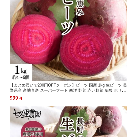
【まとめ買いで200円OFFクーポン】ビーツ 国産 1kg 生ビーツ 長
野県産 産地直送 スーパーフード 西洋 野菜 赤い野菜 葉酸 ポリフ
ェノール カリウム beet beetroot 生 ビーツ野菜 栄養 西洋野菜 デ
999
円
トロイト・ダークレッドビーツ 珍しい野菜 ボルシチ 栽培期間中
農薬不使用