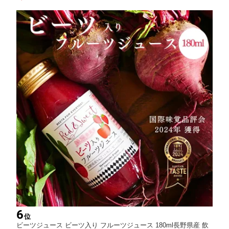
グ beets beetroot ビートルート ご当地 長野県産 健康 栽培期間中
農薬不使用
6
位
ビーツジュース ビーツ入り フルーツジュース 180ml長野県産 飲