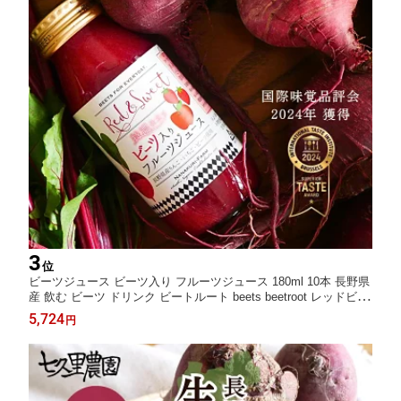
3
位
ビーツジュース ビーツ入り フルーツジュース 180ml 10本 長野県
産 飲む ビーツ ドリンク ビートルート beets beetroot レッドビー
ツ 偏食 栄養 子供 野菜ジュース 子ども スーパーフード ビートジ
5,724
円
ュース 健康 ポリフェノール 野菜スムージー 砂糖不使用 ギフト R
ed&Sweet