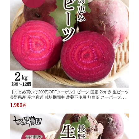
【まとめ買いで200円OFFクーポン】ビーツ 国産 2kg 赤 生ビーツ
長野県産 産地直送 栽培期間中 農薬不使用 無農薬 スーパーフード
西洋 野菜 ビートルート 葉酸 ポリフェノール カリウム beet beetr
1,980
円
oot ビーツ野菜 栄養 デトロイト・ダークレッドビーツ 食物繊維
ボルシチ