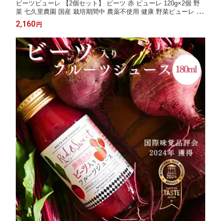
ビーツピューレ 【2個セット】 ビーツ 赤 ピューレ 120g×2個 野
菜 七久里農園 国産 栽培期間中 農薬不使用 健康 野菜ピューレ ボ
ルシチ ボルシチの素 ポタージュ スープ ビーツスープ スーパーフ
2,160
円
ード 大人 子ども ポリフェノール 多い 食品 beet beetroot 長野県
産 保存食