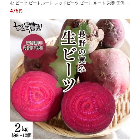
む ビーツ ビートルート レッドビーツ ビート ルート 栄養 子供 野
菜 鉄分 ドリンク 子ども ミックスジュース 果物ジュース スーパ
475
円
ーフード ジュース ビンジュース ポリフェノール 砂糖不使用 Red
&Sweet