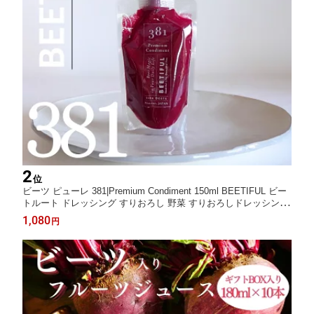
2
位
ビーツ ピューレ 381|Premium Condiment 150ml BEETIFUL ビー
トルート ドレッシング すりおろし 野菜 すりおろしドレッシング
美味しいドレッシング 野菜ドレッシング beet beetroot 無添加 国
1,080
円
産 野菜ピューレ スーパーフード 長野県産 美容 栽培期間中 保存
料 農薬不使用