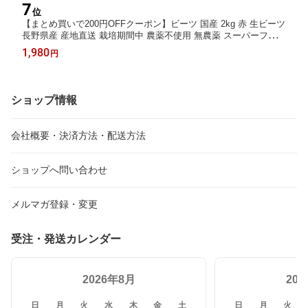
7
位
【まとめ買いで200円OFFクーポン】ビーツ 国産 2kg 赤 生ビーツ
長野県産 産地直送 栽培期間中 農薬不使用 無農薬 スーパーフード
西洋 野菜 ビートルート 葉酸 ポリフェノール カリウム beet beetr
1,980
円
oot ビーツ野菜 栄養 デトロイト・ダークレッドビーツ 食物繊維
ボルシチ
ショップ情報
会社概要・決済方法・配送方法
ショップへ問い合わせ
メルマガ登録・変更
受注・発送カレンダー
2026年8月
20
日
月
火
水
木
金
土
日
月
火