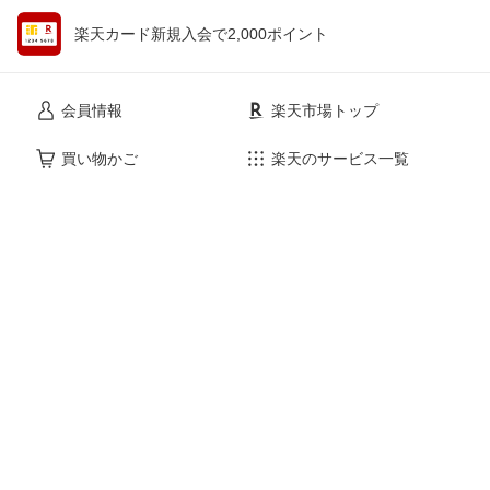
楽天カード新規入会で2,000ポイント
会員情報
楽天市場トップ
買い物かご
楽天のサービス一覧
お気に入り
出店のご案内
閲覧履歴
安心・安全の取り組み
購入履歴
ご利用ガイド
myクーポン
ヘルプ・問い合わせ
企業情報
個人情報保護方針
採用情報