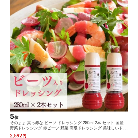
5
位
そのまま 真っ赤な ビーツ ドレッシング 280ml 2本 セット 国産
野菜ドレッシング 赤ビーツ 野菜 高級ドレッシング 美味しいドレ
ッシング 旨い 美味しい フレンチ 赤 サラダ フレンチドレッシン
2,592
円