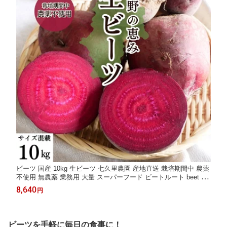
ビーツ 国産 10kg 生ビーツ 七久里農園 産地直送 栽培期間中 農薬
不使用 無農薬 業務用 大量 スーパーフード ビートルート beet be
etroot 野菜 葉酸 ポリフェノール カリウム ビーツ野菜 西洋野菜
8,640
円
赤い野菜 デトロイト・ダークレッドビーツ 食物繊維 ボルシチ 長
野県野菜
ビーツを手軽に毎日の食事に！