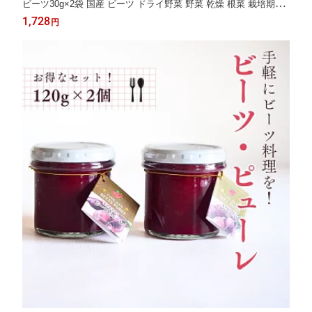
ビーツ30g×2袋 国産 ビーツ ドライ野菜 野菜 乾燥 根菜 栽培期間
中 農薬不使用 乾燥野菜 美容食 スーパーフード 葉酸 カリウム ポ
1,728
円
リフェノール beet ビートルート 健康 干し野菜 保存食 ※メール
便配送商品