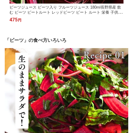
ビーツジュース ビーツ入り フルーツジュース 180ml長野県産 飲
む ビーツ ビートルート レッドビーツ ビート ルート 栄養 子供 野
菜 鉄分 ドリンク 子ども ミックスジュース 果物ジュース スーパ
475
円
ーフード ジュース ビンジュース ポリフェノール 砂糖不使用 Red
&Sweet
「ビーツ」の食べ方いろいろ