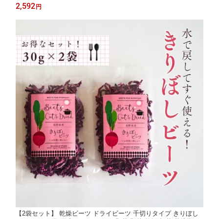
ッシング 旨い 美味しい フレンチ 赤 サラダ フレンチドレッシン
2,592
円
グ beets beetroot ビートルート ご当地 長野県産 健康 栽培期間中
農薬不使用
【2袋セット】 乾燥ビーツ ドライビーツ 千切りタイプ きりぼし