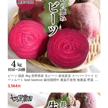
ビーツ 国産 4kg 長野県産 生ビーツ 産地直送 スーパーフード ビ
ートルート beet beetroot 栽培期間中 農薬不使用 無農薬 野菜 葉
酸 ポリフェノール カリウム ビーツ野菜 栄養 西洋野菜 赤い野菜
3,564
円
デトロイト・ダークレッドビーツ 食物繊維 ボルシチ 長野県野菜